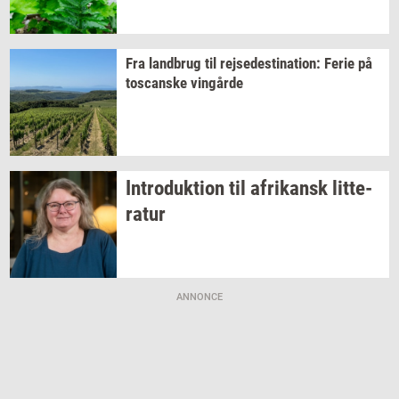
Fra
land­brug
til
rej­se­desti­na­tion:
Ferie på
toscan­ske
vin­går­de
In­tro­duk­tion
til
afri­kansk
lit­te­
ra­tur
ANNONCE