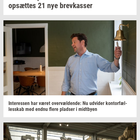
op­sæt­tes
21 nye
brev­kas­ser
In­ter­es­sen
har været
over­væl­den­de:
Nu
ud­vi­der
kon­tor­fæl­
les­skab
med endnu flere
plad­ser
i
midt­by­en