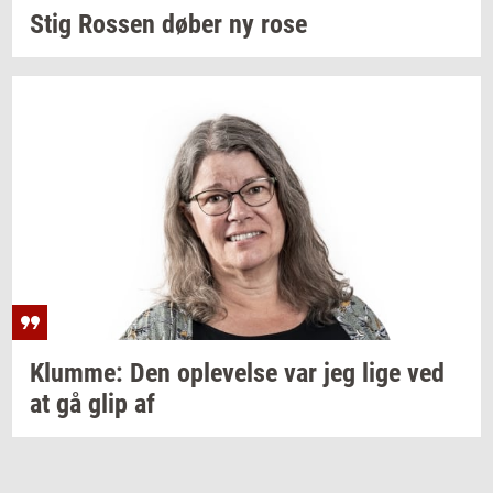
Stig
Ros­sen
døber ny rose
Klum­me:
Den
op­le­vel­se
var jeg lige ved
at gå glip af