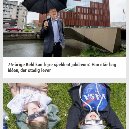
76-​årige
Keld kan fejre
sjæl­dent
ju­bilæum:
Han står bag
idéen,
der
sta­dig
lever