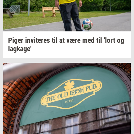
Piger
in­vi­te­res
til at være med til 'lort og
lag­ka­ge'