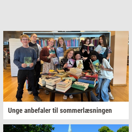
Unge
an­be­fa­ler
til
som­mer­læs­nin­gen