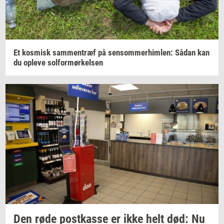
Et
kos­misk
sam­men­træf
på
sen­som­mer­him­len:
Sådan kan
du
op­le­ve
sol­for­mør­kel­sen
Den røde
po­st­kas­se
er ikke helt død: Nu