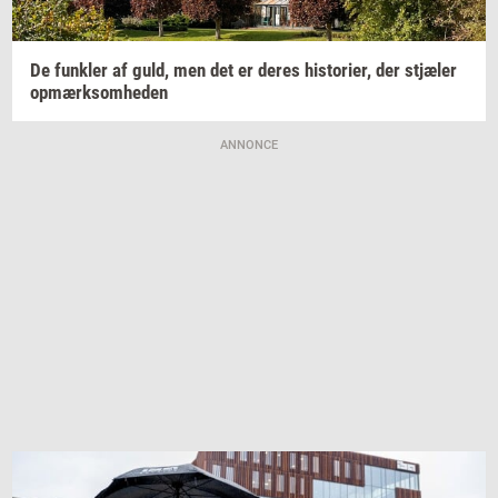
De
funk­ler
af guld, men det er deres
hi­sto­ri­er,
der
stjæ­ler
op­mærk­som­he­den
ANNONCE