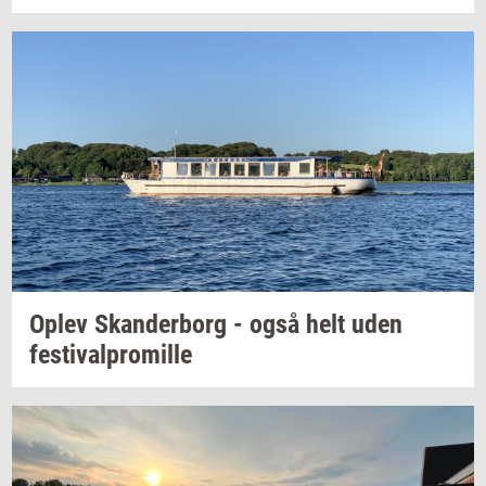
Oplev
Skan­der­borg
- også helt uden
festi­val­pro­mil­le