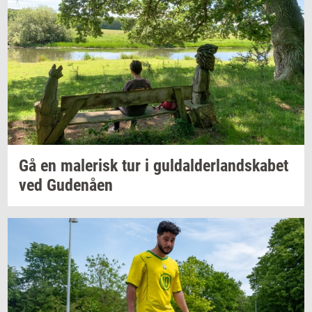
Gå en
ma­le­risk
tur i
gul­dal­der­land­ska­bet
ved
Gu­denå­en