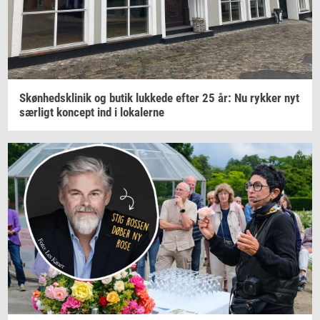
Skøn­heds­kli­nik
og butik
luk­ke­de
efter 25 år: Nu
ryk­ker
nyt
sær­ligt
kon­cept
ind i
lo­ka­ler­ne