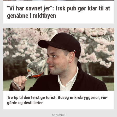
"Vi har
sav­net
jer": Irsk pub gør klar til at
genåb­ne
i
midt­by­en
Tre tip til den
tørsti­ge
turist:
Besøg
mi­kro­bryg­ge­ri­er,
vin­
går­de
og
destil­le­ri­er
ANNONCE