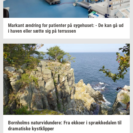
Mar­kant
æn­dring
for
pa­tien­ter
på
sy­ge­hu­set:
- De kan gå ud
i haven eller sætte sig på
ter­ras­sen
Born­holms
na­tur­vi­dun­de­re:
Fra
ek­ko­er
i
spræk­ke­da­len
til
dra­ma­ti­ske
kyst­klip­per