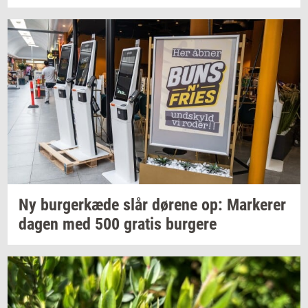
Ny
bur­ger­kæ­de
slår
dø­re­ne
op:
Mar­ke­rer
dagen med 500
gra­tis
bur­ge­re