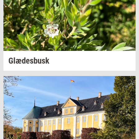
Glæ­des­busk