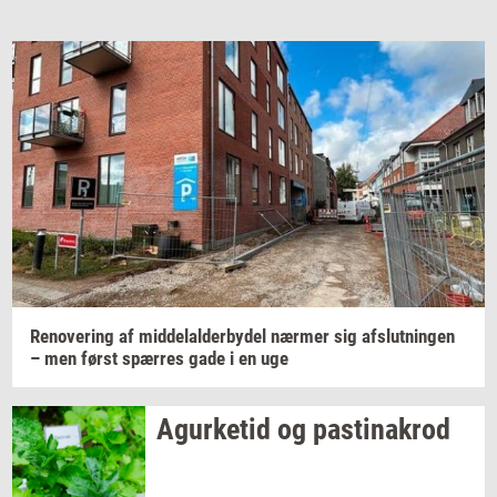
Email
Navn
Jeg vil gerne modtage et nyhedsoverblik, samt
relevante tilbud og brugerfordele på mail. Det er altid
muligt at afmelde.
Privatlivspolitik.
Renove­ring
af
mid­delal­der­by­del
nær­mer
sig
af­slut­nin­gen
– men først
spær­res
gade i en uge
Agur­ke­tid
og
pa­stina­krod