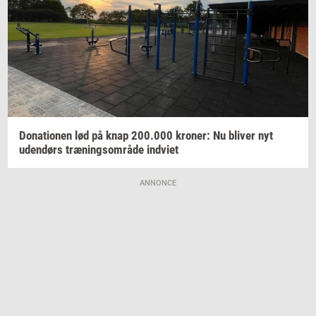
Do­na­tio­nen
lød på knap
200.000
kro­ner:
Nu
bli­ver
nyt
uden­dørs
træ­nings­om­rå­de
ind­vi­et
ANNONCE