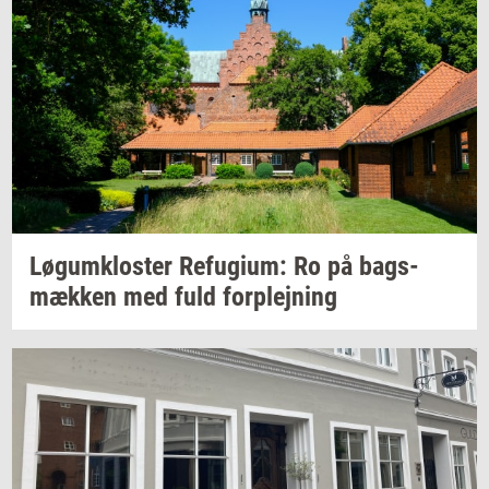
Løgum­klo­ster
Re­fu­gi­um:
Ro på
bags­
mæk­ken
med fuld
for­plej­ning