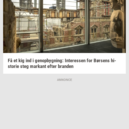
Få et kig ind i
genop­byg­ning:
In­ter­es­sen
for
Bør­sens
hi­
sto­rie
steg
mar­kant
efter
bran­den
ANNONCE