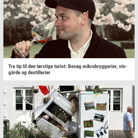
Tre tip til den
tørsti­ge
turist:
Besøg
mi­kro­bryg­ge­ri­er,
vin­
går­de
og
destil­le­ri­er