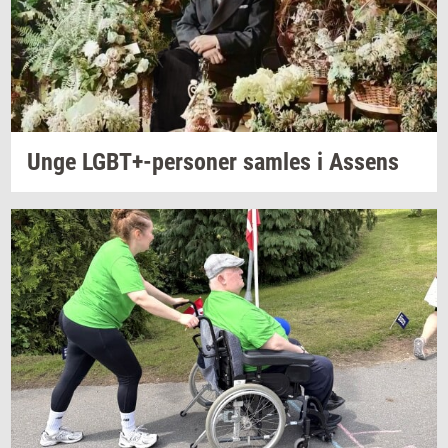
Unge
LGBT+-​personer
sam­les
i
As­sens