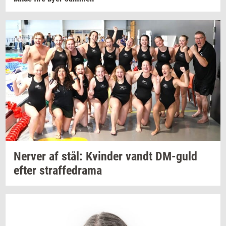
Ner­ver
af stål:
Kvin­der
vandt
DM-​guld
efter
straf­fed­ra­ma