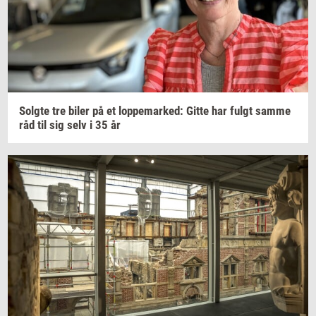
Solg­te
tre biler på et
lop­pe­mar­ked:
Gitte har fulgt samme
råd til sig selv i 35 år