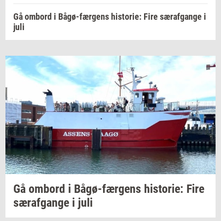
Gå ombord i Bågø-færgens historie: Fire særafgange i
juli
Gå
om­bord
i
Bågø-​færgens
hi­sto­rie:
Fire
sær­af­gan­ge
i juli