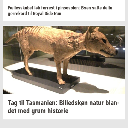
Fæl­les­ska­bet
løb
for­re­st
i
pin­se­so­len:
Byen satte
del­ta­
ger­re­kord
til Royal Side Run
Tag til
Tas­ma­ni­en:
Bil­leds­køn
natur
blan­
det
med grum
hi­sto­rie