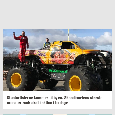
Stun­tar­ti­ster­ne
kom­mer
til byen:
Skan­di­navi­ens
stør­ste
monster­truck
skal i
ak­tion
i to dage