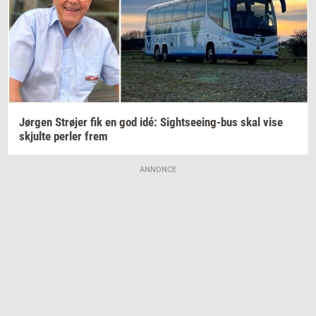
Jør­gen
Strø­jer
fik en god idé:
Sightseeing-​bus
skal vise
skjul­te
per­ler
frem
ANNONCE