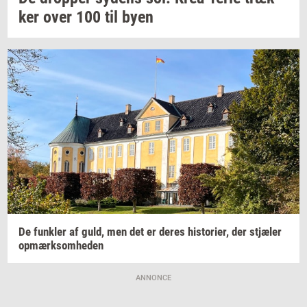
ker
over 100 til byen
De
funk­ler
af guld, men det er deres
hi­sto­ri­er,
der
stjæ­ler
op­mærk­som­he­den
ANNONCE