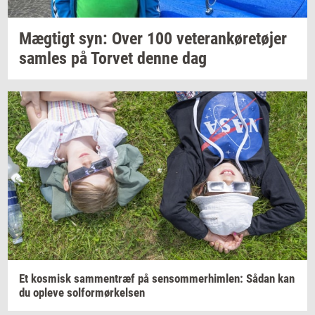
Mæg­tigt
syn: Over 100
ve­te­ran­kø­re­tø­jer
sam­les
på
Tor­vet
denne dag
Et
kos­misk
sam­men­træf
på
sen­som­mer­him­len:
Sådan kan
du
op­le­ve
sol­for­mør­kel­sen