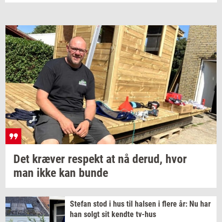
Det
kræ­ver
respekt
at nå
derud,
hvor
man ikke kan bunde
Ste­fan
stod i hus til
hal­sen
i flere år: Nu har
han solgt sit
kend­te
tv-​hus