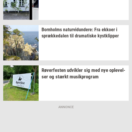
Born­holms
na­tur­vi­dun­de­re:
Fra
ek­ko­er
i
spræk­ke­da­len
til
dra­ma­ti­ske
kyst­klip­per
Rø­ver­fe­sten
ud­vik­ler
sig med nye
op­le­vel­
ser
og
stærkt
mu­sikpro­gram
ANNONCE