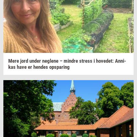
Mere jord under
neg­le­ne
–
min­dre
stress
i
ho­ve­d­et:
An­ni­
kas
have er
hen­des
op­spa­ring