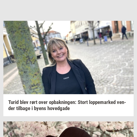
Turid blev rørt over
op­bak­nin­gen:
Stort
lop­pe­mar­ked
ven­
der
til­ba­ge
i byens
ho­ved­ga­de