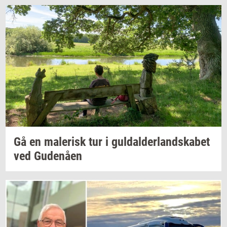
Gå en
ma­le­risk
tur i
gul­dal­der­land­ska­bet
ved
Gu­denå­en