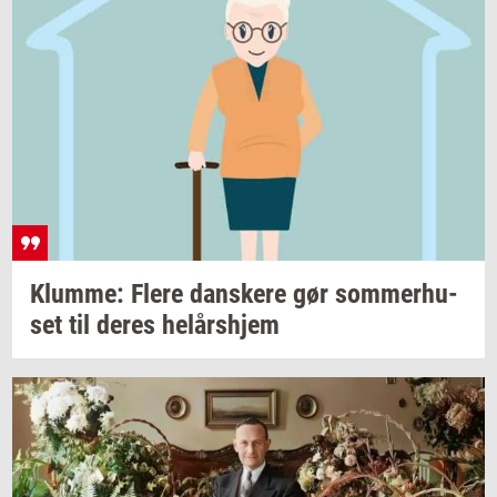
Klum­me: Flere
dan­ske­re
gør
som­mer­hu­
set
til deres
helårs­hjem