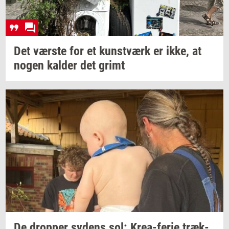
Det
vær­ste
for et
kunst­værk
er ikke, at
nogen
kal­der
det grimt
De
drop­per
sy­dens
sol:
Krea-​ferie
træk­