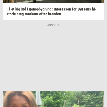
Få et kig ind i
genop­byg­ning:
In­ter­es­sen
for
Bør­sens
hi­
sto­rie
steg
mar­kant
efter
bran­den
ANNONCE