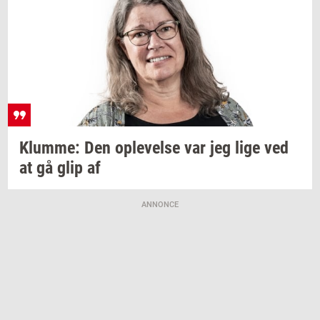
Klum­me:
Den
op­le­vel­se
var jeg lige ved
at gå glip af
ANNONCE