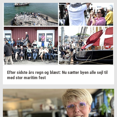
Efter
sid­ste
års regn og
blæst:
Nu
sæt­ter
byen alle sejl til
med stor
ma­ri­tim
fest