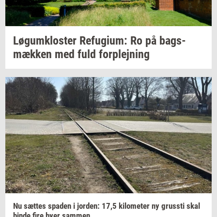
Løgum­klo­ster
Re­fu­gi­um:
Ro på
bags­
mæk­ken
med fuld
for­plej­ning
Nu
sæt­tes
spa­den
i
jor­den: 17,5
ki­lo­me­ter
ny
grus­sti
skal
binde fire byer
sam­men