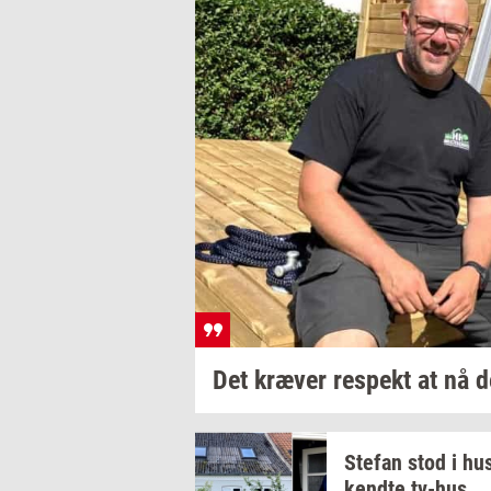
Det
kræ­ver
respekt
at nå
d
Ste­fan
stod i hus
kend­te
tv-​hus