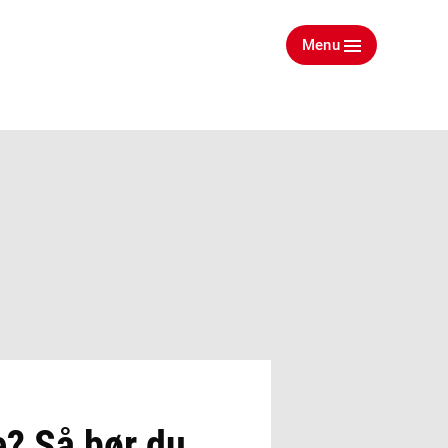
Menu
e? Så bør du