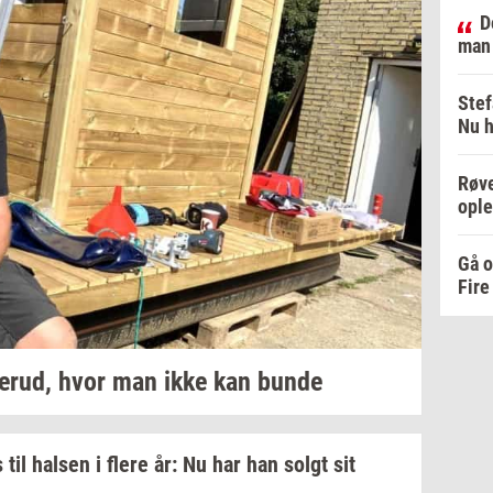
D
man
Stef
Nu h
Røve
ople
Gå o
Fire
erud,
hvor man ikke kan bunde
 til
hal­sen
i flere år: Nu har han solgt sit