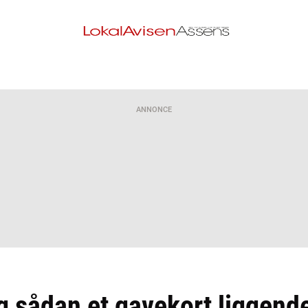
ANNONCE
g sådan et gavekort liggend