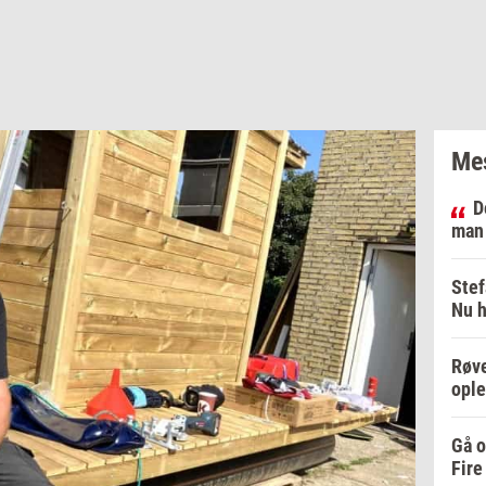
Mes
D
man
Stef
Nu h
Røve
ople
Gå o
Fire