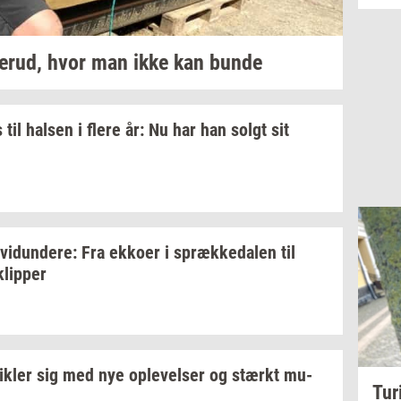
erud,
hvor man ikke kan bunde
 til
hal­sen
i flere år: Nu har han solgt sit
­vi­dun­de­re:
Fra
ek­ko­er
i
spræk­ke­da­len
til
klip­per
ik­ler
sig med nye
op­le­vel­ser
og
stærkt
mu­
Tur