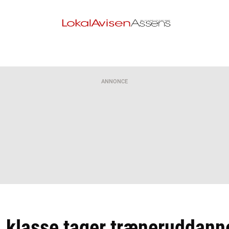
ANNONCE
. klasse tager træneruddanne