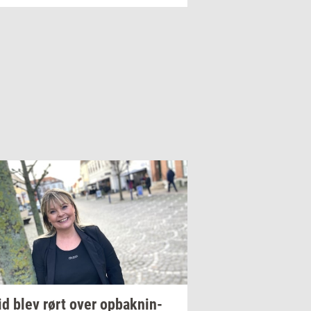
id blev rørt over
op­bak­nin­