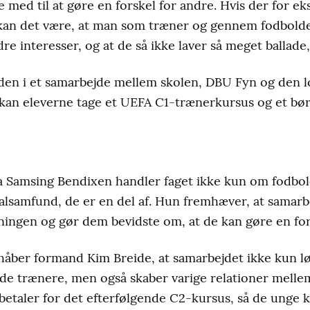
re med til at gøre en forskel for andre. Hvis der for 
 kan det være, at man som træner og gennem fodbolde
dre interesser, og at de så ikke laver så meget ballade,
rden i et samarbejde mellem skolen, DBU Fyn og den l
r kan eleverne tage et UEFA C1-trænerkursus og et b
ia Samsing Bendixen handler faget ikke kun om fodbo
alsamfund, de er en del af. Hun fremhæver, at samarb
ningen og gør dem bevidste om, at de kan gøre en for
håber formand Kim Breide, at samarbejdet ikke kun l
nde trænere, men også skaber varige relationer mell
 betaler for det efterfølgende C2-kursus, så de unge k