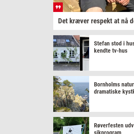
Det
kræ­ver
respekt
at nå
d
Ste­fan
stod i hus
kend­te
tv-​hus
Born­holms
na­tur
dra­ma­ti­ske
kyst­
Rø­ver­fe­sten
ud­v
sikpro­gram