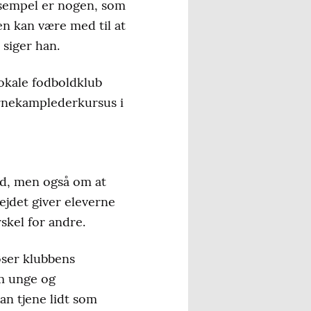
eksempel er nogen, som
n kan være med til at
 siger han.
okale fodboldklub
ørnekamplederkursus i
ld, men også om at
ejdet giver eleverne
skel for andre.
øser klubbens
em unge og
an tjene lidt som