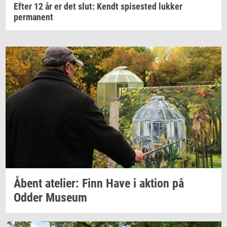
Efter 12 år er det slut: Kendt spisested lukker
permanent
Åbent
ate­li­er:
Finn Have i
ak­tion
på
Odder
Mu­se­um