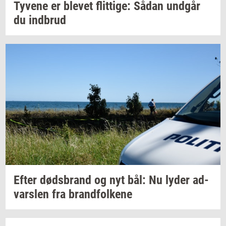
Ty­ve­ne
er
ble­vet
flit­ti­ge:
Sådan
und­går
du
ind­brud
Efter
døds­brand
og nyt bål: Nu lyder
ad­
vars­len
fra
brand­fol­ke­ne