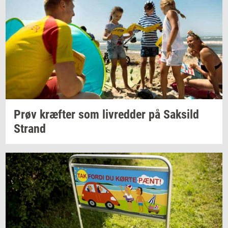
Prøv
kræf­ter
som
liv­red­der
på
Sak­sild
Strand