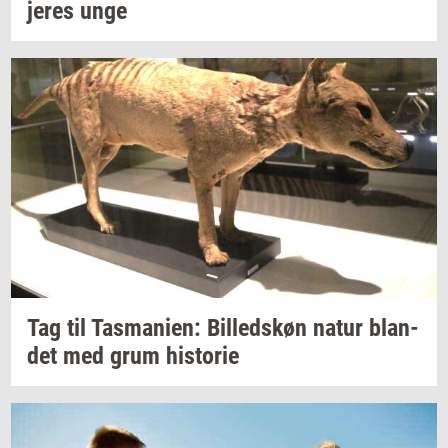
jeres unge
Tag til
Tas­ma­ni­en:
Bil­leds­køn
natur
blan­
det
med grum
hi­sto­rie