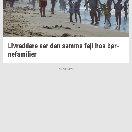
Liv­red­dere
ser den samme fejl hos
bør­
ne­fa­mi­li­er
ANNONCE