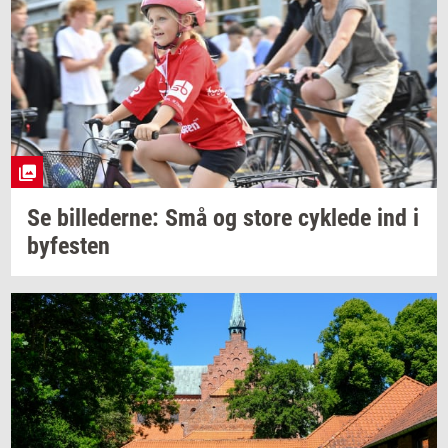
Se
bil­le­der­ne:
Små og store
cyk­le­de
ind i
by­fe­sten