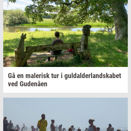
Gå en
ma­le­risk
tur i
gul­dal­der­land­ska­bet
ved
Gu­denå­en