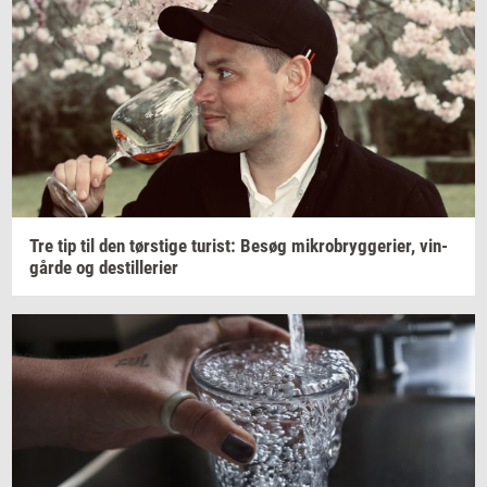
Tre tip til den
tørsti­ge
turist:
Besøg
mi­kro­bryg­ge­ri­er,
vin­
går­de
og
destil­le­ri­er