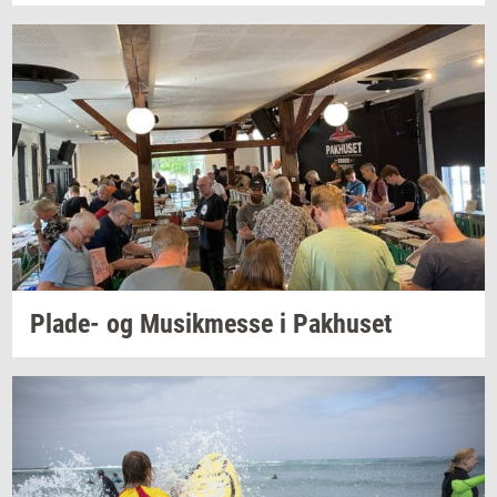
Plade-​
og
Mu­sik­mes­se
i
Pak­hu­set