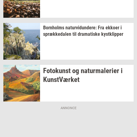
Born­holms
na­tur­vi­dun­de­re:
Fra
ek­ko­er
i
spræk­ke­da­len
til
dra­ma­ti­ske
kyst­klip­per
Fo­to­kunst
og
na­tur­ma­le­ri­er
i
Kunst­Vær­ket
ANNONCE