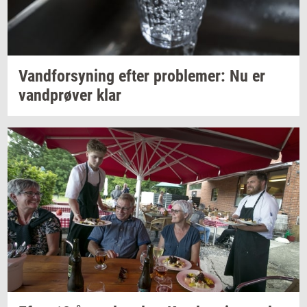
Vand­for­sy­ning
efter
pro­ble­mer:
Nu er
vand­prø­ver
klar