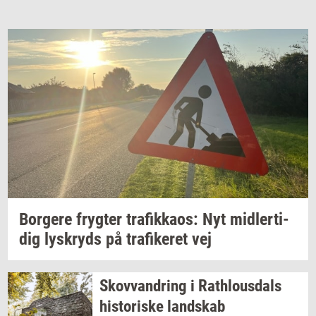
Bor­ge­re
fryg­ter
tra­fik­ka­os:
Nyt
mid­ler­ti­
dig
lys­kryds
på
tra­fi­ke­ret
vej
Sko­vvan­dring
i
Rat­hlous­dals
hi­sto­ri­ske
land­skab