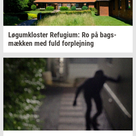
Løgum­klo­ster
Re­fu­gi­um:
Ro på
bags­
mæk­ken
med fuld
for­plej­ning