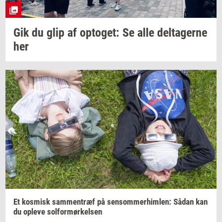
Gik du glip af
op­to­get:
Se alle
del­ta­ger­ne
her
Et
kos­misk
sam­men­træf
på
sen­som­mer­him­len:
Sådan kan
du
op­le­ve
sol­for­mør­kel­sen