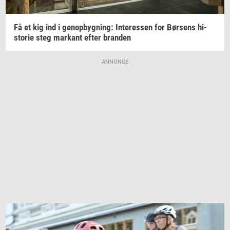
Få et kig ind i
genop­byg­ning:
In­ter­es­sen
for
Bør­sens
hi­
sto­rie
steg
mar­kant
efter
bran­den
ANNONCE