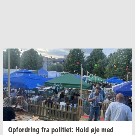
Op­for­dring
fra
po­li­ti­et:
Hold øje med