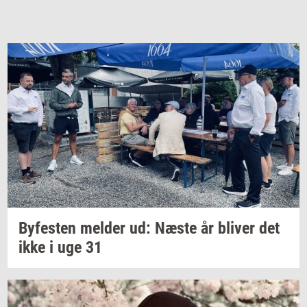
By­fe­sten
mel­der
ud: Næste år
bli­ver
det
ikke i uge 31