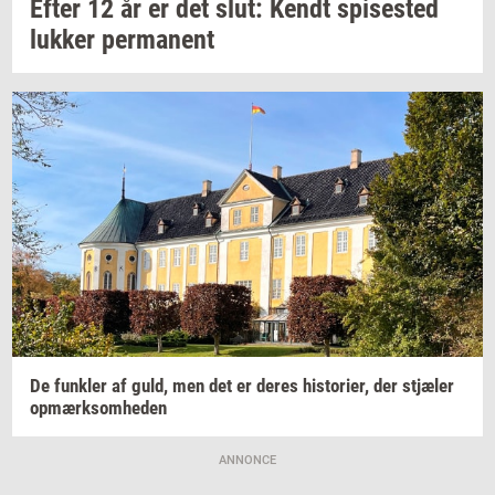
Efter 12 år er det slut: Kendt
spi­se­sted
luk­ker
per­ma­nent
De
funk­ler
af guld, men det er deres
hi­sto­ri­er,
der
stjæ­ler
op­mærk­som­he­den
ANNONCE