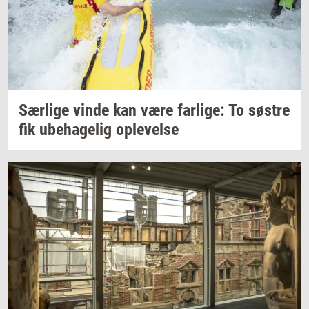
Sær­li­ge
vinde kan være
far­li­ge:
To
sø­stre
fik
ube­ha­ge­lig
op­le­vel­se