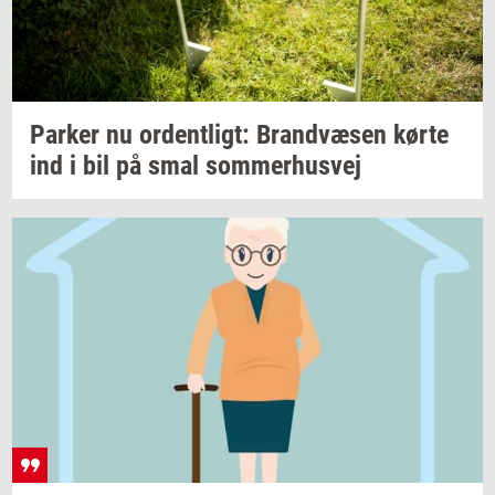
Par­ker
nu
or­dent­ligt:
Brand­væ­sen
kørte
ind i bil på smal
som­mer­hus­vej