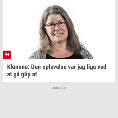
Klum­me:
Den
op­le­vel­se
var jeg lige ved
at gå glip af
ANNONCE