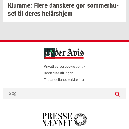
Klum­me: Flere
dan­ske­re
gør
som­mer­hu­
set
til deres
helårs­hjem
Privatlivs- og cookie-politik
Cookieindstillinger
Tilgængelighedserklæring