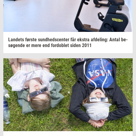
Lan­dets
før­ste
sund­heds­cen­ter
får
ek­stra
af­de­ling:
Antal
be­
sø­gen­de
er mere end
for­doblet
siden 2011