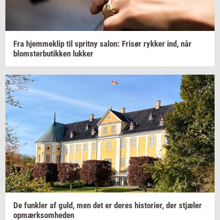
Fra
hjem­me­klip
til
sprit­ny
salon:
Fri­sør
ryk­ker
ind, når
blom­ster­bu­tik­ken
luk­ker
De
funk­ler
af guld, men det er deres
hi­sto­ri­er,
der
stjæ­ler
op­mærk­som­he­den