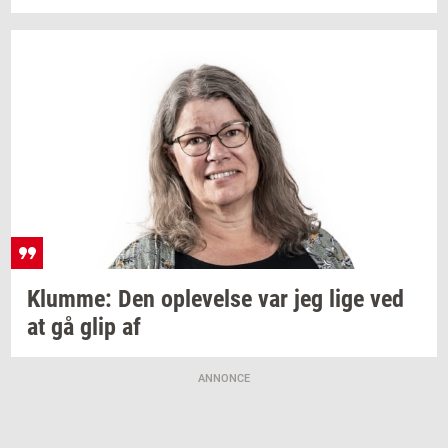
Klum­me:
Den
op­le­vel­se
var jeg lige ved
at gå glip af
ANNONCE