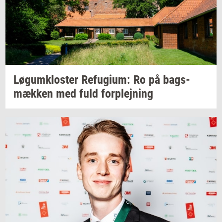
Løgum­klo­ster
Re­fu­gi­um:
Ro på
bags­
mæk­ken
med fuld
for­plej­ning