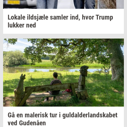
Lo­ka­le
ildsjæ­le
sam­ler
ind, hvor Trump
luk­ker
ned
Gå en
ma­le­risk
tur i
gul­dal­der­land­ska­bet
ved
Gu­denå­en