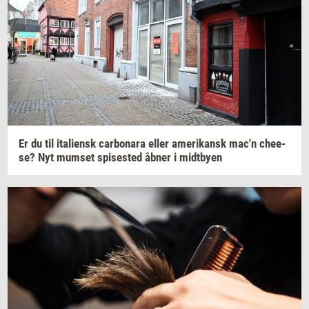
Er du til
ita­li­ensk
car­bo­na­ra
eller
ame­ri­kansk
mac'n
che­e­
se?
Nyt
mum­set
spi­se­sted
åbner i
midt­by­en