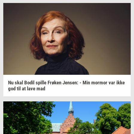
Nu skal Bodil
spil­le
Frø­ken
Jen­sen:
- Min
mor­mor
var ikke
god til at lave mad