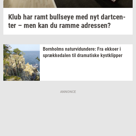
Klub har ramt
bull­seye
med nyt
dart­cen­
ter
– men kan du ramme
adres­sen?
Born­holms
na­tur­vi­dun­de­re:
Fra
ek­ko­er
i
spræk­ke­da­len
til
dra­ma­ti­ske
kyst­klip­per
ANNONCE