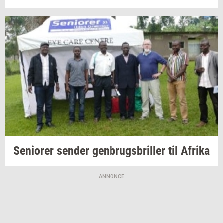
Se­ni­o­rer
sen­der
gen­brugs­bril­ler
til
Afri­ka
ANNONCE