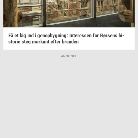
Få et kig ind i
genop­byg­ning:
In­ter­es­sen
for
Bør­sens
hi­
sto­rie
steg
mar­kant
efter
bran­den
ANNONCE