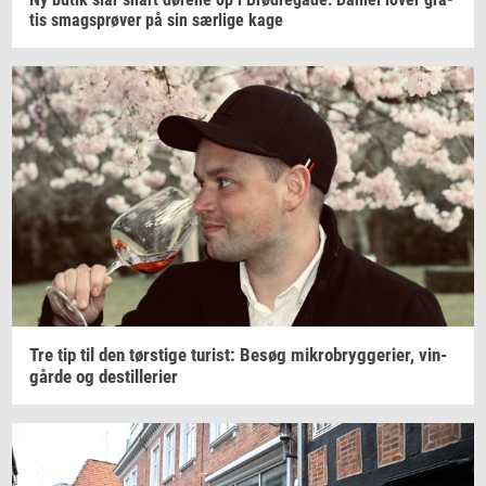
tis
smags­prø­ver
på sin
sær­li­ge
kage
Tre tip til den
tørsti­ge
turist:
Besøg
mi­kro­bryg­ge­ri­er,
vin­
går­de
og
destil­le­ri­er