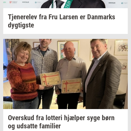
Tje­ne­re­lev
fra Fru
Lar­sen
er
Dan­marks
dyg­tig­ste
Over­skud
fra
lot­te­ri
hjæl­per
syge børn
og
ud­sat­te
fa­mi­li­er