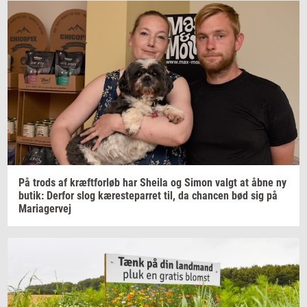
På trods af
kræft­for­løb
har
Sheila
og Simon valgt at åbne ny
butik:
Der­for
slog
kæ­re­ste­par­ret
til, da
chan­cen
bød sig på
Ma­ri­a­ger­vej