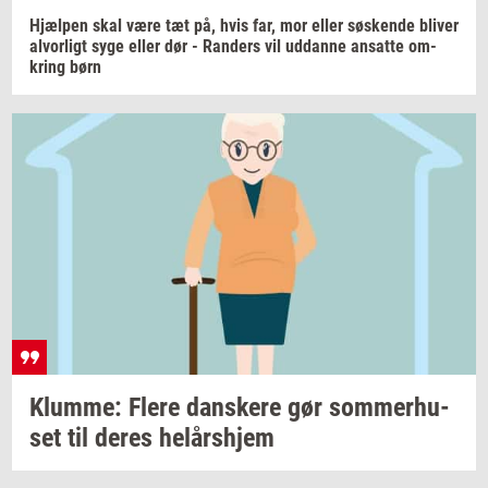
Hjæl­pen
skal være tæt på, hvis far, mor eller
sø­sken­de
bli­ver
al­vor­ligt
syge eller dør -
Ran­ders
vil
ud­dan­ne
an­sat­te
om­
kring
børn
Klum­me: Flere
dan­ske­re
gør
som­mer­hu­
set
til deres
helårs­hjem