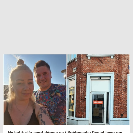
Ny butik slår snart
dø­re­ne
op i
Brød­re­ga­de:
Da­ni­el
lover
gra­