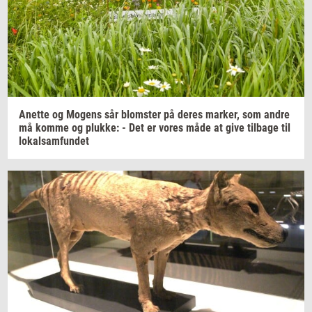
Anet­te
og
Mo­gens
sår
blom­ster
på deres
mar­ker,
som andre
må komme og
pluk­ke:
- Det er vores måde at give
til­ba­ge
til
lo­kal­sam­fun­det