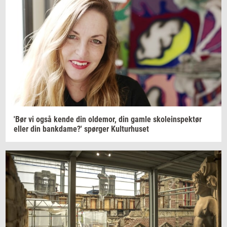
'Bør vi også kende din
ol­de­mor,
din gamle
sko­le­in­spek­tør
eller din
bank­da­me?'
spør­ger
Kul­tur­hu­set