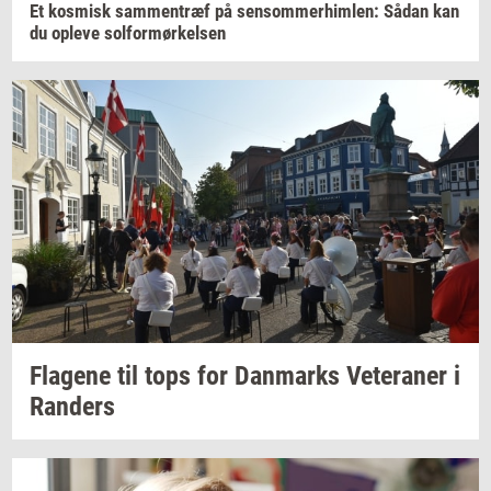
Et
kos­misk
sam­men­træf
på
sen­som­mer­him­len:
Sådan kan
du
op­le­ve
sol­for­mør­kel­sen
Fla­ge­ne
til tops for
Dan­marks
Ve­te­ra­ner
i
Ran­ders