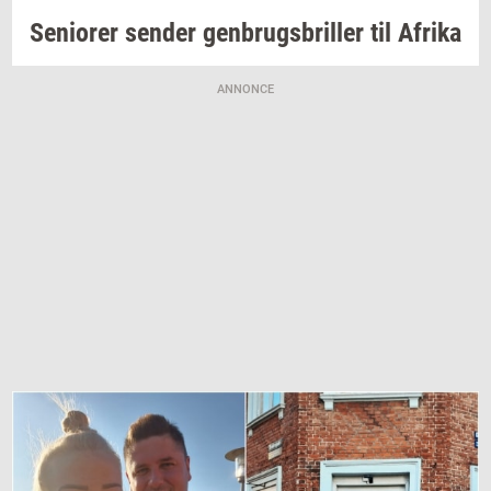
Se­ni­o­rer
sen­der
gen­brugs­bril­ler
til
Afri­ka
ANNONCE