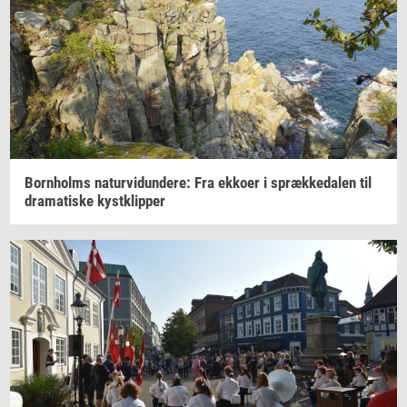
Born­holms
na­tur­vi­dun­de­re:
Fra
ek­ko­er
i
spræk­ke­da­len
til
dra­ma­ti­ske
kyst­klip­per