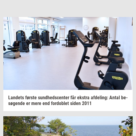
Lan­dets
før­ste
sund­heds­cen­ter
får
ek­stra
af­de­ling:
Antal
be­
sø­gen­de
er mere end
for­doblet
siden 2011