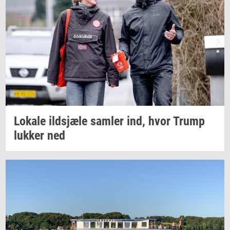
Lo­ka­le
ildsjæ­le
sam­ler
ind, hvor Trump
luk­ker
ned