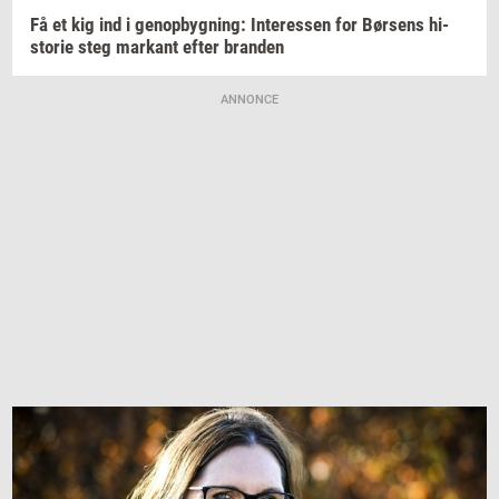
Få et kig ind i
genop­byg­ning:
In­ter­es­sen
for
Bør­sens
hi­
sto­rie
steg
mar­kant
efter
bran­den
ANNONCE