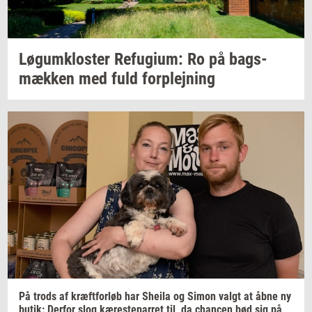
Løgum­klo­ster
Re­fu­gi­um:
Ro på
bags­
mæk­ken
med fuld
for­plej­ning
På trods af
kræft­for­løb
har
Sheila
og Simon valgt at åbne ny
butik:
Der­for
slog
kæ­re­ste­par­ret
til, da
chan­cen
bød sig på