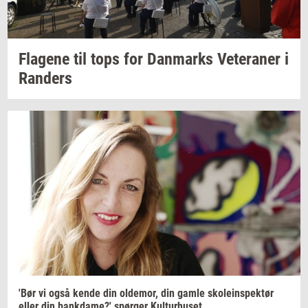
Fla­ge­ne
til tops for
Dan­marks
Ve­te­ra­ner
i
Ran­ders
'Bør vi også kende din
ol­de­mor,
din gamle
sko­le­in­spek­tør
eller din
bank­da­me?'
spør­ger
Kul­tur­hu­set