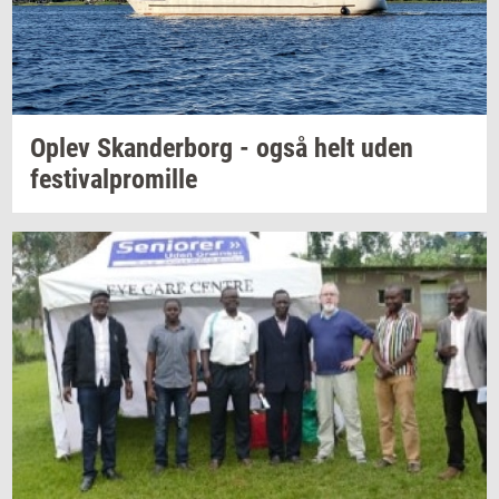
Oplev
Skan­der­borg
- også helt uden
festi­val­pro­mil­le