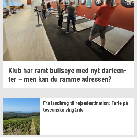
Klub har ramt
bull­seye
med nyt
dart­cen­
ter
– men kan du ramme
adres­sen?
Fra
land­brug
til
rej­se­desti­na­tion:
Ferie på
toscan­ske
vin­går­de