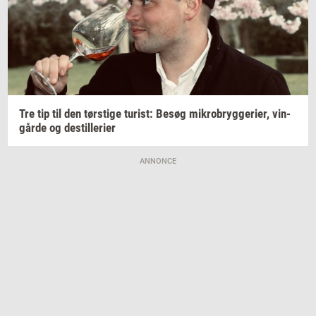
Tre tip til den
tørsti­ge
turist:
Besøg
mi­kro­bryg­ge­ri­er,
vin­
går­de
og
destil­le­ri­er
ANNONCE