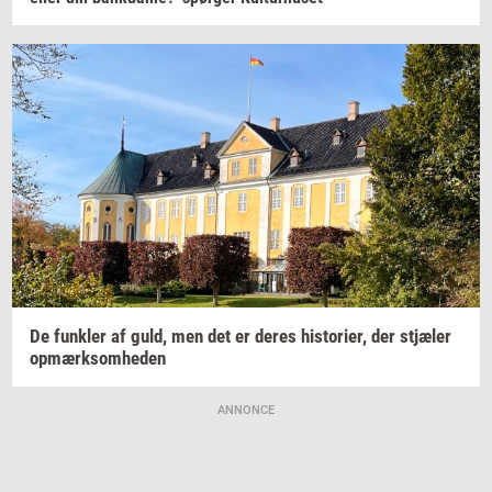
De
funk­ler
af guld, men det er deres
hi­sto­ri­er,
der
stjæ­ler
op­mærk­som­he­den
ANNONCE