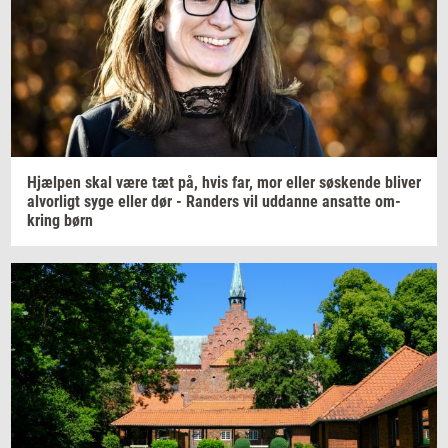
Hjæl­pen
skal være tæt på, hvis far, mor eller
sø­sken­de
bli­ver
al­vor­ligt
syge eller dør -
Ran­ders
vil
ud­dan­ne
an­sat­te
om­
kring
børn