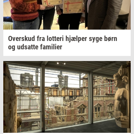
Over­skud
fra
lot­te­ri
hjæl­per
syge børn
og
ud­sat­te
fa­mi­li­er