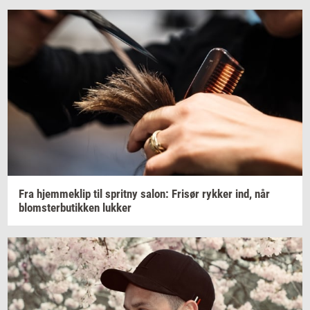
Fra
hjem­me­klip
til
sprit­ny
salon:
Fri­sør
ryk­ker
ind, når
blom­ster­bu­tik­ken
luk­ker