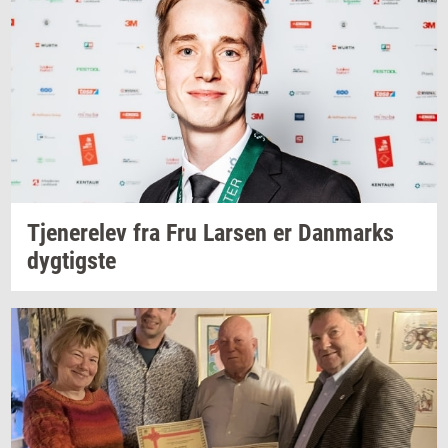
Tje­ne­re­lev
fra Fru
Lar­sen
er
Dan­marks
dyg­tig­ste