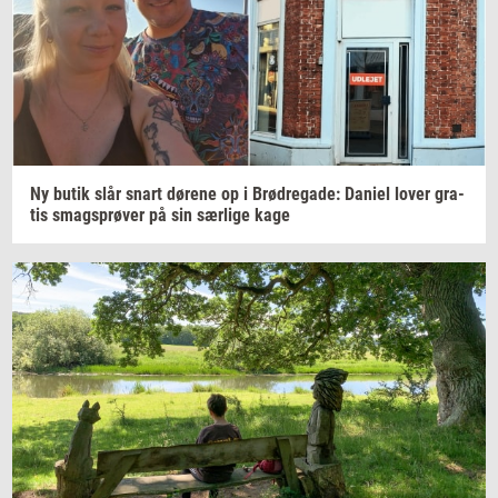
Ny butik slår snart
dø­re­ne
op i
Brød­re­ga­de:
Da­ni­el
lover
gra­
tis
smags­prø­ver
på sin
sær­li­ge
kage