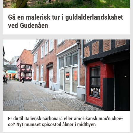
Gå en
ma­le­risk
tur i
gul­dal­der­land­ska­bet
ved
Gu­denå­en
Er du til
ita­li­ensk
car­bo­na­ra
eller
ame­ri­kansk
mac'n
che­e­
se?
Nyt
mum­set
spi­se­sted
åbner i
midt­by­en