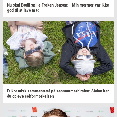
Nu skal Bodil
spil­le
Frø­ken
Jen­sen:
- Min
mor­mor
var ikke
god til at lave mad
Et
kos­misk
sam­men­træf
på
sen­som­mer­him­len:
Sådan kan
du
op­le­ve
sol­for­mør­kel­sen