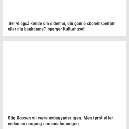
'Bør vi også kende din
ol­de­mor,
din gamle
sko­le­in­spek­tør
eller din
bank­da­me?'
spør­ger
Kul­tur­hu­set
Stig
Ros­sen
vil være
ny­be­gyn­der
igen. Men først efter
endnu en
om­gang
i
mu­si­cal­ma­ne­gen