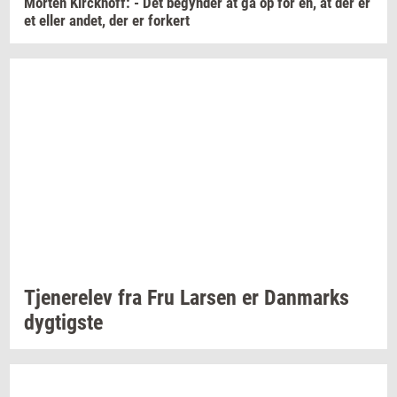
Mor­ten
Kirck­hoff:
- Det
be­gyn­der
at gå op for én, at der er
et eller
andet,
der er
for­kert
Tje­ne­re­lev
fra Fru
Lar­sen
er
Dan­marks
dyg­tig­ste