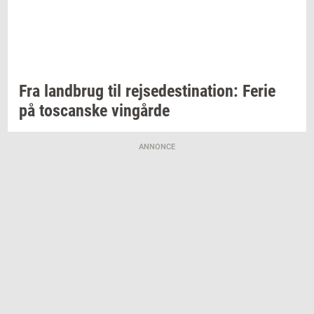
Fra
land­brug
til
rej­se­desti­na­tion:
Ferie
på
toscan­ske
vin­går­de
ANNONCE