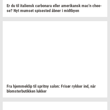
Er du til
ita­li­ensk
car­bo­na­ra
eller
ame­ri­kansk
mac'n
che­e­
se?
Nyt
mum­set
spi­se­sted
åbner i
midt­by­en
Fra
hjem­me­klip
til
sprit­ny
salon:
Fri­sør
ryk­ker
ind, når
blom­ster­bu­tik­ken
luk­ker