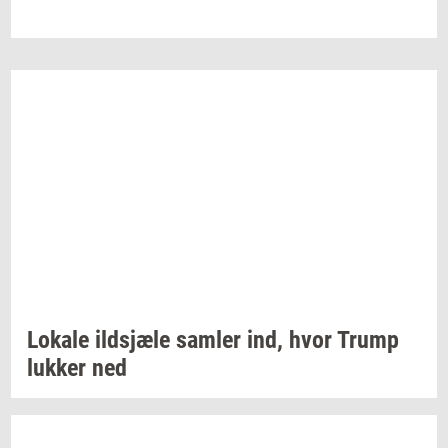
Lo­ka­le
ildsjæ­le
sam­ler
ind, hvor Trump
luk­ker
ned