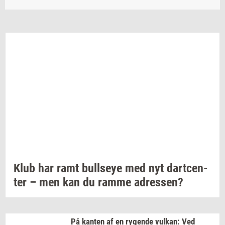
Klub har ramt
bull­seye
med nyt
dart­cen­
ter
– men kan du ramme
adres­sen?
På
kan­ten
af en
ry­gen­de
vulkan:
Ved