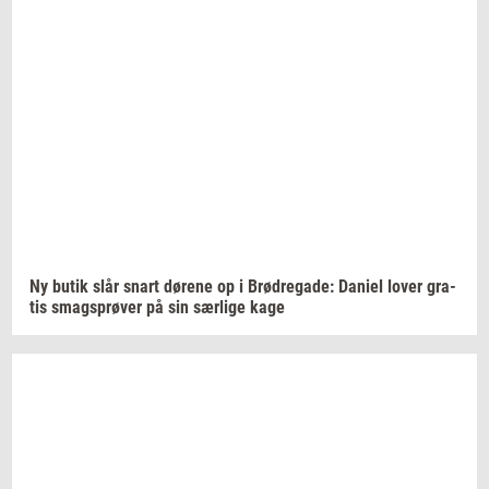
Ny butik slår snart
dø­re­ne
op i
Brød­re­ga­de:
Da­ni­el
lover
gra­
tis
smags­prø­ver
på sin
sær­li­ge
kage