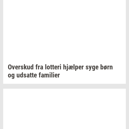
Over­skud
fra
lot­te­ri
hjæl­per
syge børn
og
ud­sat­te
fa­mi­li­er