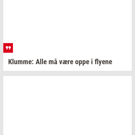
Klum­me:
Alle må være oppe i
fly­e­ne