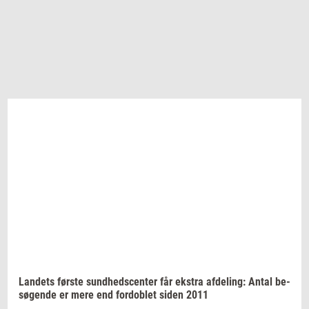
Lan­dets
før­ste
sund­heds­cen­ter
får
ek­stra
af­de­ling:
Antal
be­
sø­gen­de
er mere end
for­doblet
siden 2011