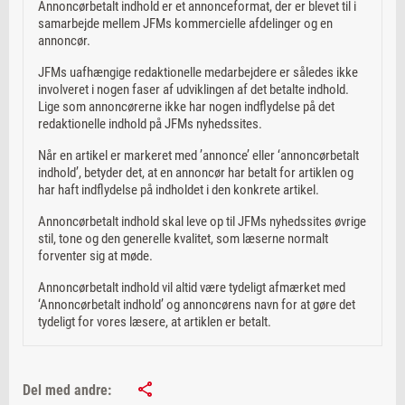
Annoncørbetalt indhold er et annonceformat, der er blevet til i
samarbejde mellem JFMs kommercielle afdelinger og en
annoncør.
JFMs uafhængige redaktionelle medarbejdere er således ikke
involveret i nogen faser af udviklingen af det betalte indhold.
Lige som annoncørerne ikke har nogen indflydelse på det
redaktionelle indhold på JFMs nyhedssites.
Når en artikel er markeret med ’annonce’ eller ‘annoncørbetalt
indhold’, betyder det, at en annoncør har betalt for artiklen og
har haft indflydelse på indholdet i den konkrete artikel.
Annoncørbetalt indhold skal leve op til JFMs nyhedssites øvrige
stil, tone og den generelle kvalitet, som læserne normalt
forventer sig at møde.
Annoncørbetalt indhold vil altid være tydeligt afmærket med
‘Annoncørbetalt indhold’ og annoncørens navn for at gøre det
tydeligt for vores læsere, at artiklen er betalt.
Del med andre: