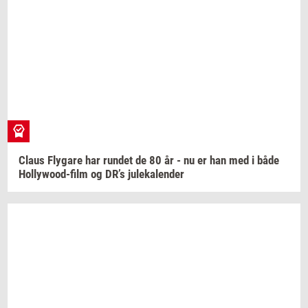
Claus
Fly­ga­re
har
run­det
de 80 år - nu er han med i både
Hollywood-​film
og DR’s
ju­le­ka­len­der