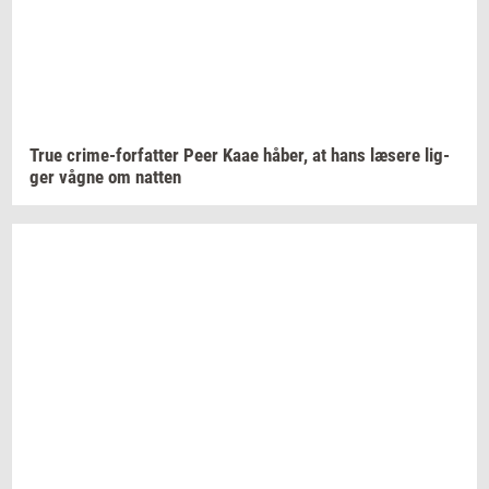
True
crime-​forfatter
Peer Kaae
håber,
at hans
læ­se­re
lig­
ger
vågne om
nat­ten