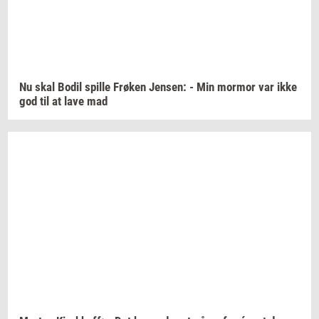
Nu skal Bodil
spil­le
Frø­ken
Jen­sen:
- Min
mor­mor
var ikke
god til at lave mad