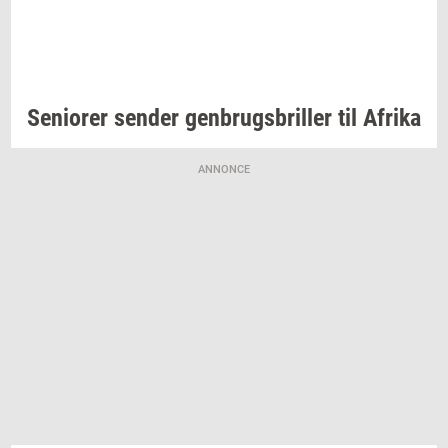
Se­ni­o­rer
sen­der
gen­brugs­bril­ler
til
Afri­ka
ANNONCE