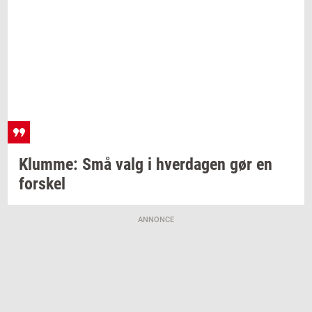
Klum­me:
Små valg i
hver­da­gen
gør en
for­skel
ANNONCE