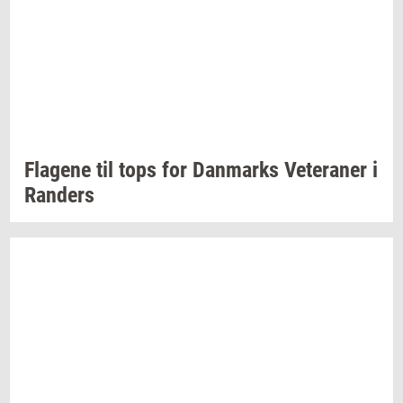
Fla­ge­ne
til tops for
Dan­marks
Ve­te­ra­ner
i
Ran­ders