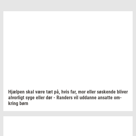
Hjæl­pen
skal være tæt på, hvis far, mor eller
sø­sken­de
bli­ver
al­vor­ligt
syge eller dør -
Ran­ders
vil
ud­dan­ne
an­sat­te
om­
kring
børn