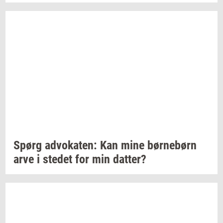
Spørg
ad­vo­ka­ten:
Kan mine
bør­ne­børn
arve i
ste­det
for min
dat­ter?