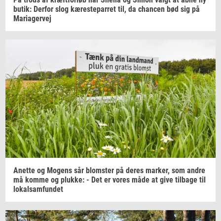
butik:
Der­for
slog
kæ­re­ste­par­ret
til, da
chan­cen
bød sig på
Ma­ri­a­ger­vej
Anet­te
og
Mo­gens
sår
blom­ster
på deres
mar­ker,
som andre
må komme og
pluk­ke:
- Det er vores måde at give
til­ba­ge
til
lo­kal­sam­fun­det