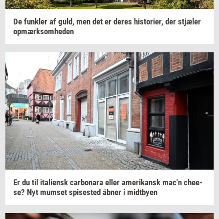
De
funk­ler
af guld, men det er deres
hi­sto­ri­er,
der
stjæ­ler
op­mærk­som­he­den
Er du til
ita­li­ensk
car­bo­na­ra
eller
ame­ri­kansk
mac'n
che­e­
se?
Nyt
mum­set
spi­se­sted
åbner i
midt­by­en