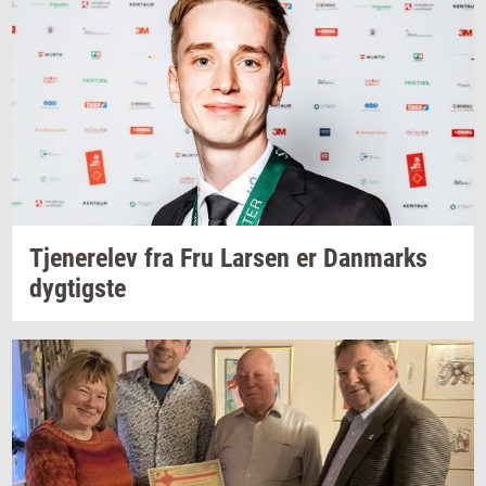
Tje­ne­re­lev
fra Fru
Lar­sen
er
Dan­marks
dyg­tig­ste