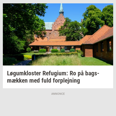
Løgum­klo­ster
Re­fu­gi­um:
Ro på
bags­
mæk­ken
med fuld
for­plej­ning
ANNONCE