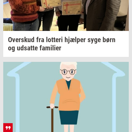
Over­skud
fra
lot­te­ri
hjæl­per
syge børn
og
ud­sat­te
fa­mi­li­er