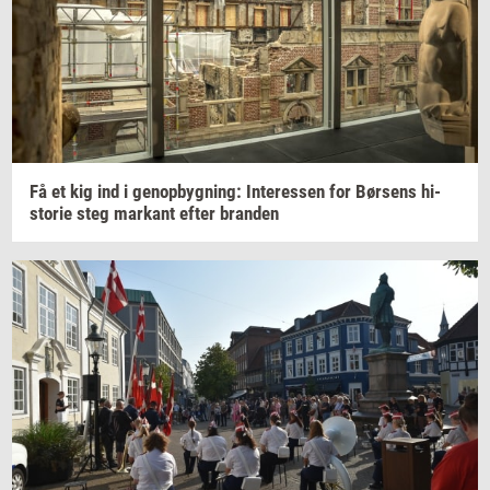
Få et kig ind i
genop­byg­ning:
In­ter­es­sen
for
Bør­sens
hi­
sto­rie
steg
mar­kant
efter
bran­den