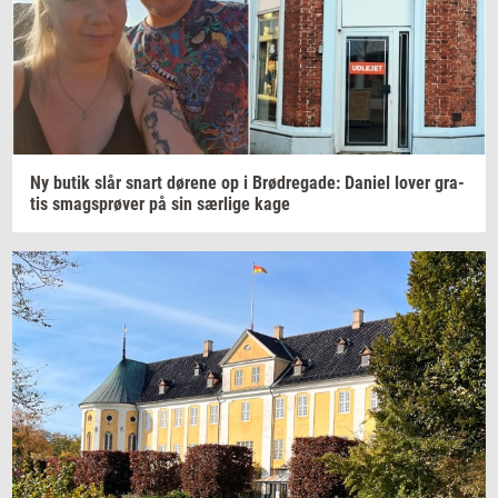
Ny butik slår snart
dø­re­ne
op i
Brød­re­ga­de:
Da­ni­el
lover
gra­
tis
smags­prø­ver
på sin
sær­li­ge
kage