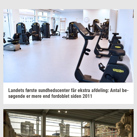
Lan­dets
før­ste
sund­heds­cen­ter
får
ek­stra
af­de­ling:
Antal
be­
sø­gen­de
er mere end
for­doblet
siden 2011