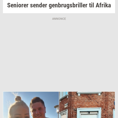
Se­ni­o­rer
sen­der
gen­brugs­bril­ler
til
Afri­ka
ANNONCE