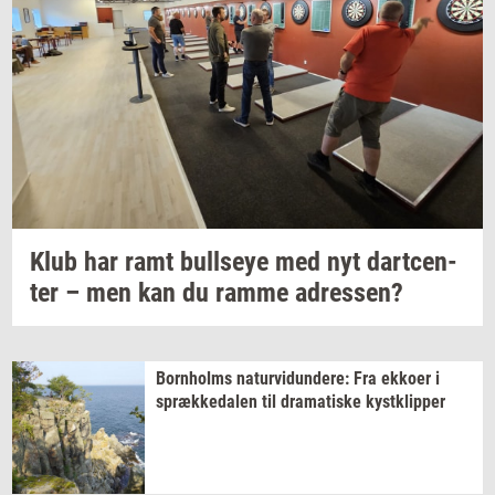
Klub har ramt
bull­seye
med nyt
dart­cen­
ter
– men kan du ramme
adres­sen?
Born­holms
na­tur­vi­dun­de­re:
Fra
ek­ko­er
i
spræk­ke­da­len
til
dra­ma­ti­ske
kyst­klip­per