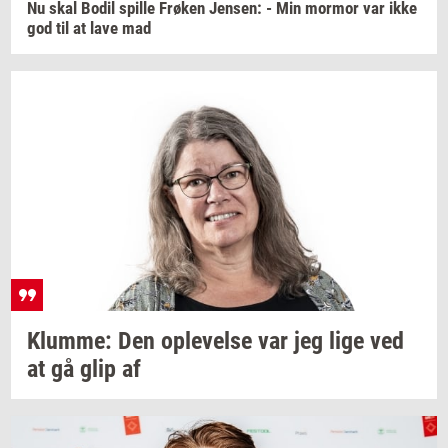
Nu skal Bodil
spil­le
Frø­ken
Jen­sen:
- Min
mor­mor
var ikke
god til at lave mad
Klum­me:
Den
op­le­vel­se
var jeg lige ved
at gå glip af