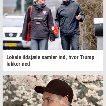
Lo­ka­le
ildsjæ­le
sam­ler
ind, hvor Trump
luk­ker
ned