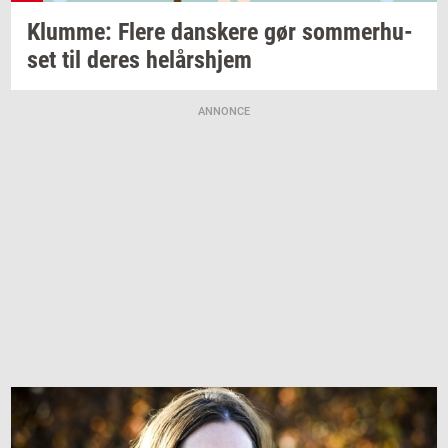
Klum­me: Flere
dan­ske­re
gør
som­mer­hu­
set
til deres
helårs­hjem
ANNONCE