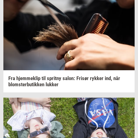
Fra
hjem­me­klip
til
sprit­ny
salon:
Fri­sør
ryk­ker
ind, når
blom­ster­bu­tik­ken
luk­ker