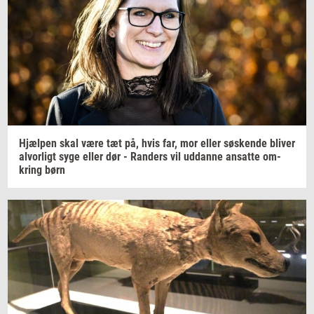
Hjæl­pen
skal være tæt på, hvis far, mor eller
sø­sken­de
bli­ver
al­vor­ligt
syge eller dør -
Ran­ders
vil
ud­dan­ne
an­sat­te
om­
kring
børn