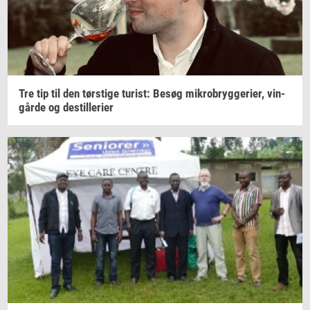
Tre tip til den
tørsti­ge
turist:
Besøg
mi­kro­bryg­ge­ri­er,
vin­
går­de
og
destil­le­ri­er