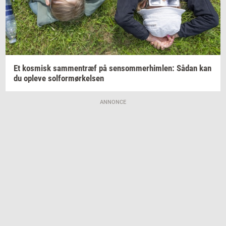
Et
kos­misk
sam­men­træf
på
sen­som­mer­him­len:
Sådan kan
du
op­le­ve
sol­for­mør­kel­sen
ANNONCE