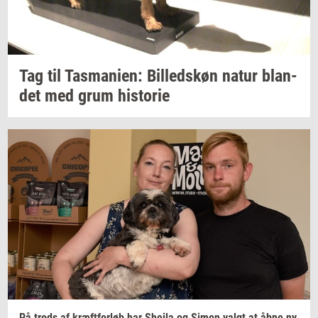
Tag til
Tas­ma­ni­en:
Bil­leds­køn
natur
blan­
det
med grum
hi­sto­rie
På trods af
kræft­for­løb
har
Sheila
og Simon valgt at åbne ny