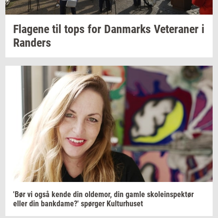
Fla­ge­ne
til tops for
Dan­marks
Ve­te­ra­ner
i
Ran­ders
'Bør vi også kende din
ol­de­mor,
din gamle
sko­le­in­spek­tør
eller din
bank­da­me?'
spør­ger
Kul­tur­hu­set