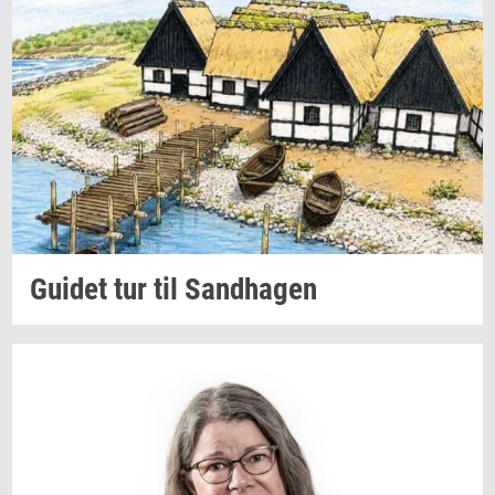
Gu­i­det
tur til
Sand­ha­gen