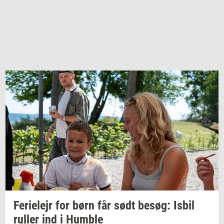
Fe­ri­e­lejr
for børn får sødt
besøg:
Isbil
rul­ler
ind i
Hum­b­le