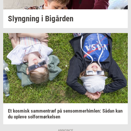
Slyng­ning
i
Bi­går­den
Et
kos­misk
sam­men­træf
på
sen­som­mer­him­len:
Sådan kan
du
op­le­ve
sol­for­mør­kel­sen
ANNONCE