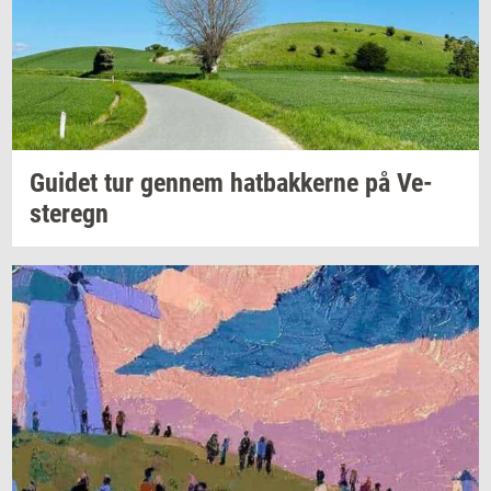
Gu­i­det
tur
gen­nem
hat­bak­ker­ne
på
Ve­
ste­regn