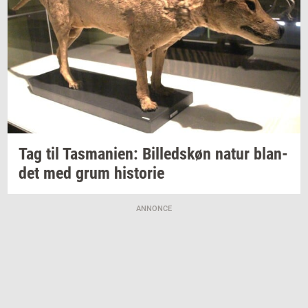
Tag til
Tas­ma­ni­en:
Bil­leds­køn
natur
blan­
det
med grum
hi­sto­rie
ANNONCE