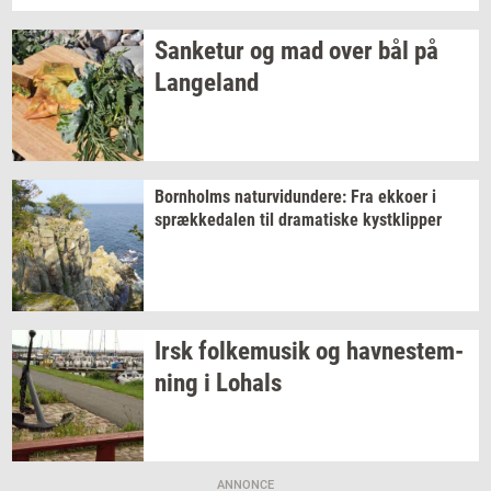
San­ke­tur
og mad over bål på
Lan­geland
Born­holms
na­tur­vi­dun­de­re:
Fra
ek­ko­er
i
spræk­ke­da­len
til
dra­ma­ti­ske
kyst­klip­per
Irsk
fol­kemu­sik
og
hav­ne­stem­
ning
i
Lo­hals
ANNONCE