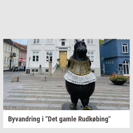
Byvan­dring
i "Det gamle
Rud­kø­bing"