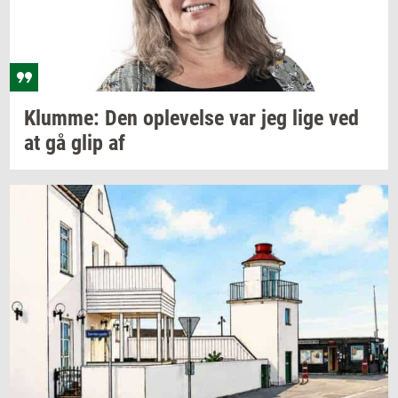
Klum­me:
Den
op­le­vel­se
var jeg lige ved
at gå glip af