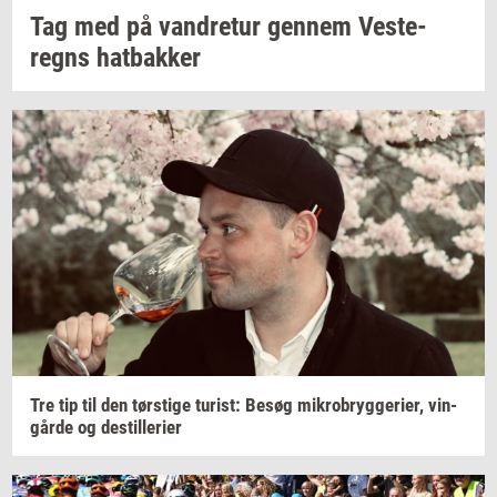
Tag med på
van­dre­tur
gen­nem
Ve­ste­
regns
hat­bak­ker
Tre tip til den
tørsti­ge
turist:
Besøg
mi­kro­bryg­ge­ri­er,
vin­
går­de
og
destil­le­ri­er