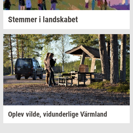
Stem­mer
i
land­ska­bet
Oplev
vilde,
vi­dun­der­li­ge
Värmland