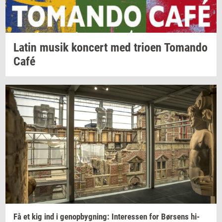
Latin musik
kon­cert
med
trio­en
To­man­do
Café
Få et kig ind i
genop­byg­ning:
In­ter­es­sen
for
Bør­sens
hi­