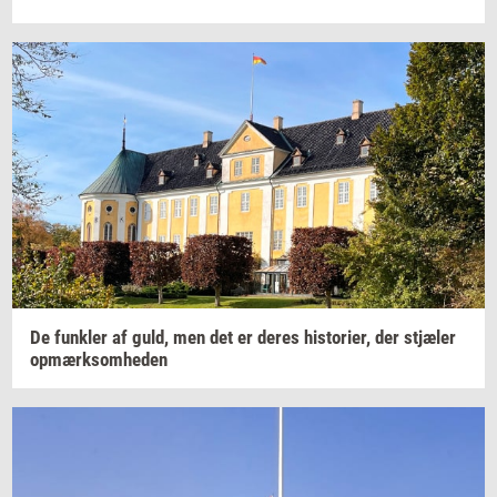
De
funk­ler
af guld, men det er deres
hi­sto­ri­er,
der
stjæ­ler
op­mærk­som­he­den