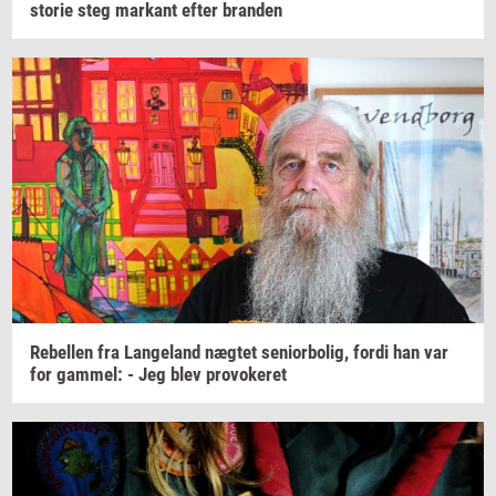
sto­rie
steg
mar­kant
efter
bran­den
Re­bel­len
fra
Lan­geland
næg­tet
se­ni­o­r­bo­lig,
fordi han var
for
gam­mel:
- Jeg blev
pro­vo­ke­ret