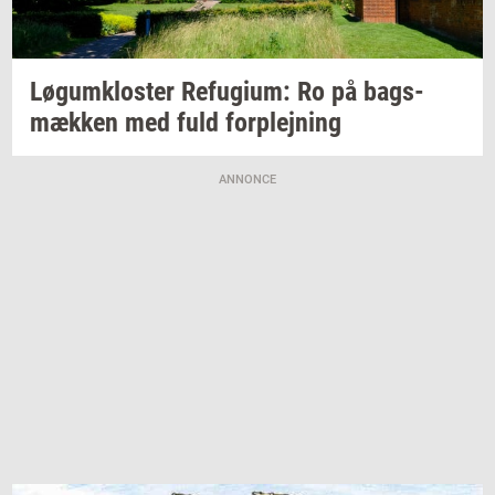
Løgum­klo­ster
Re­fu­gi­um:
Ro på
bags­
mæk­ken
med fuld
for­plej­ning
ANNONCE