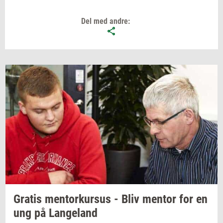
Del med andre:
Gra­tis
men­tor­kur­sus
- Bliv
men­tor
for en
ung på
Lan­geland