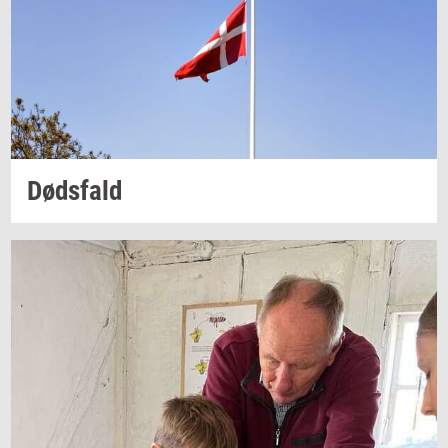
Døds­fald