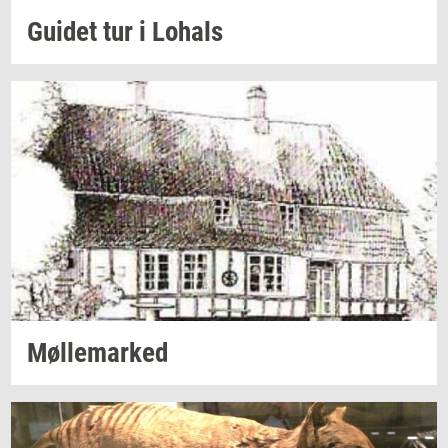
Gu­i­det
tur i
Lo­hals
Møl­le­mar­ked