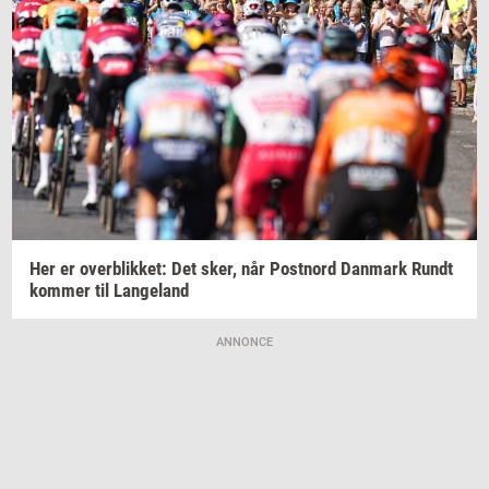
Her er
over­blik­ket:
Det sker, når
Po­st­n­ord
Dan­mark
Rundt
kom­mer
til
Lan­geland
ANNONCE