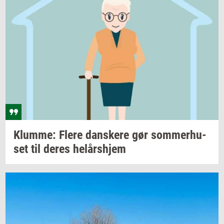
Klum­me: Flere
dan­ske­re
gør
som­mer­hu­
set
til deres
helårs­hjem