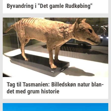
Byvan­dring
i "Det gamle
Rud­kø­bing"
Tag til
Tas­ma­ni­en:
Bil­leds­køn
natur
blan­
det
med grum
hi­sto­rie