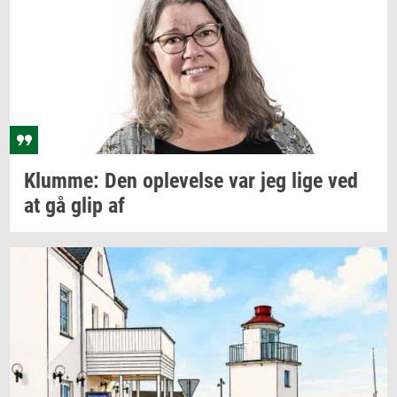
Klum­me:
Den
op­le­vel­se
var jeg lige ved
at gå glip af