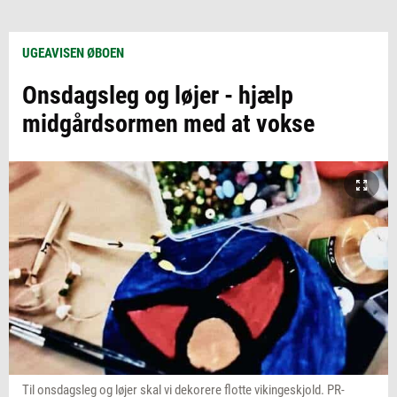
UGEAVISEN ØBOEN
Onsdagsleg og løjer - hjælp
midgårdsormen med at vokse
Til onsdagsleg og løjer skal vi dekorere flotte vikingeskjold. PR-