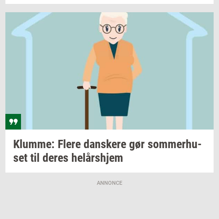
Klum­me: Flere
dan­ske­re
gør
som­mer­hu­
set
til deres
helårs­hjem
ANNONCE