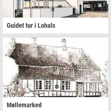
Gu­i­det
tur i
Lo­hals
Møl­le­mar­ked