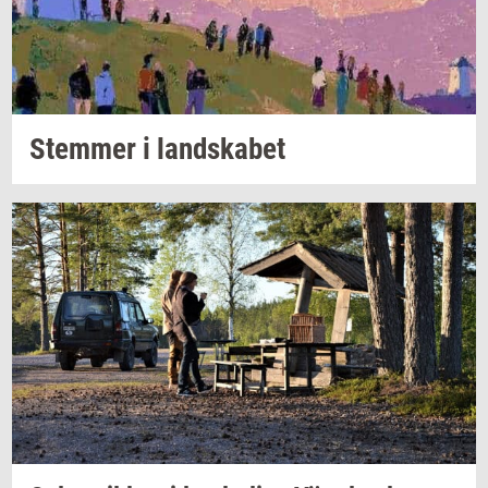
Stem­mer
i
land­ska­bet