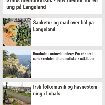
Gra­tis
men­tor­kur­sus
- Bliv
men­tor
for en
ung på
Lan­geland
San­ke­tur
og mad over bål på
Lan­geland
Born­holms
na­tur­vi­dun­de­re:
Fra
ek­ko­er
i
spræk­ke­da­len
til
dra­ma­ti­ske
kyst­klip­per
Irsk
fol­kemu­sik
og
hav­ne­stem­
ning
i
Lo­hals