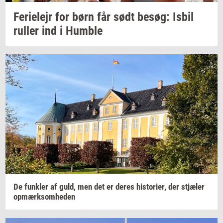
Fe­ri­e­lejr
for børn får sødt
besøg:
Isbil
rul­ler
ind i
Hum­b­le
De
funk­ler
af guld, men det er deres
hi­sto­ri­er,
der
stjæ­ler
op­mærk­som­he­den