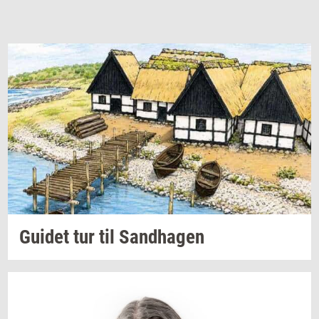
Gu­i­det
tur til
Sand­ha­gen