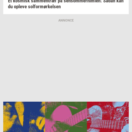
Et
kos­misk
sam­men­træf
på
sen­som­mer­him­len:
Sådan kan
du
op­le­ve
sol­for­mør­kel­sen
ANNONCE