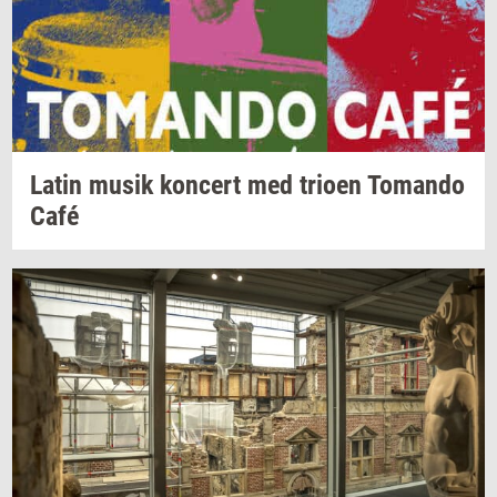
Latin musik
kon­cert
med
trio­en
To­man­do
Café