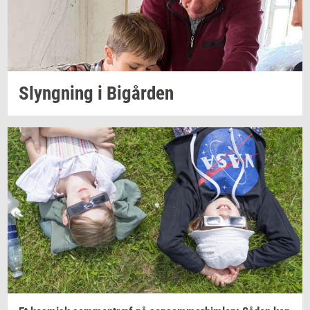
Slyng­ning
i
Bi­går­den