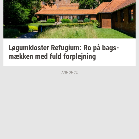
Løgum­klo­ster
Re­fu­gi­um:
Ro på
bags­
mæk­ken
med fuld
for­plej­ning
ANNONCE