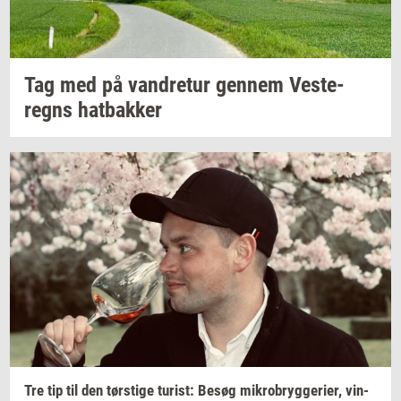
Tag med på
van­dre­tur
gen­nem
Ve­ste­
regns
hat­bak­ker
Tre tip til den
tørsti­ge
turist:
Besøg
mi­kro­bryg­ge­ri­er,
vin­