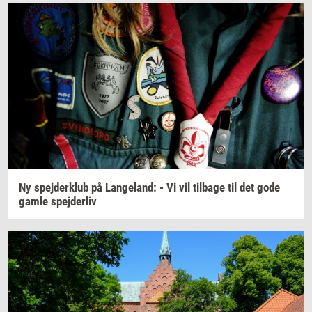
Ny
spej­der­klub
på
Lan­geland:
- Vi vil
til­ba­ge
til det gode
gamle
spej­der­liv