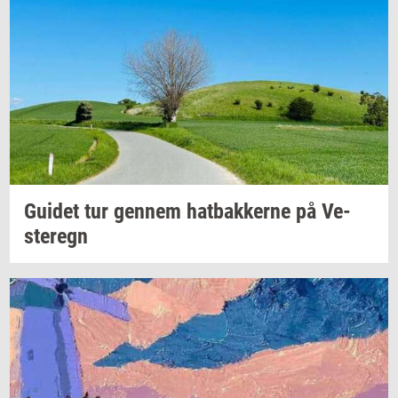
Gu­i­det
tur
gen­nem
hat­bak­ker­ne
på
Ve­
ste­regn