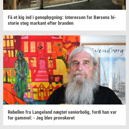
Få et kig ind i
genop­byg­ning:
In­ter­es­sen
for
Bør­sens
hi­
sto­rie
steg
mar­kant
efter
bran­den
Re­bel­len
fra
Lan­geland
næg­tet
se­ni­o­r­bo­lig,
fordi han var
for
gam­mel:
- Jeg blev
pro­vo­ke­ret