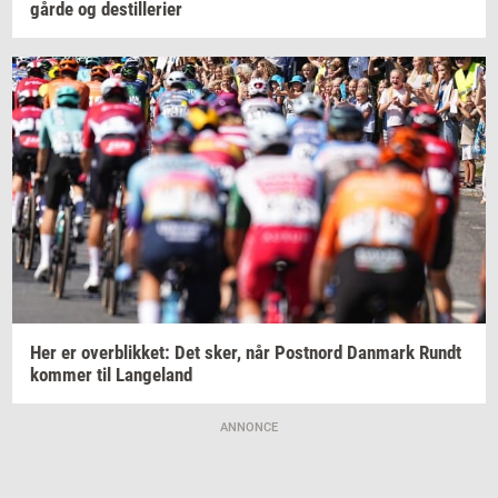
går­de
og
destil­le­ri­er
Her er
over­blik­ket:
Det sker, når
Po­st­n­ord
Dan­mark
Rundt
kom­mer
til
Lan­geland
ANNONCE