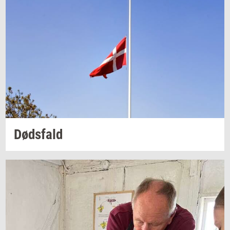
Døds­fald