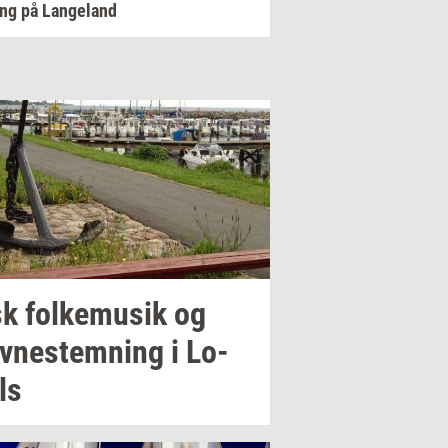
ng på Langeland
sk
fol­kemu­sik
og
v­ne­stem­ning
i
Lo­
ls