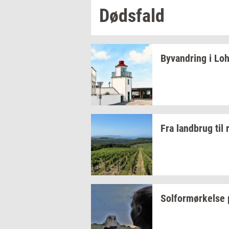
Døds­fald
Byvan­dring
i
Lo­
Fra
land­brug
til
Sol­for­mør­kel­se