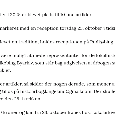
er i 2025 er blevet plads til 10 fine artikler.
 markeret med en reception torsdag 23. oktober i tidsr
evet en tradition, holdes receptionen på Rudkøbing B
 være muligt at møde repræsentanter for de lokalhist
dkøbing Byarkiv, som står bag udgivelsen af årbogen 
ikler.
efter artikler, så sidder der nogen derude, som mener 
ig til os på hist.aarbog.langeland@gmail.com. Der sku
re den 25. i rækken.
0 kroner og kan fra 23. oktober købes hos: Lokalarkiv