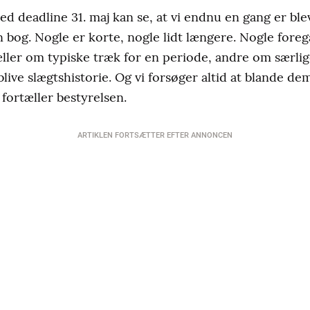
 ved deadline 31. maj kan se, at vi endnu en gang er b
n bog. Nogle er korte, nogle lidt længere. Nogle foregå
rtæller om typiske træk for en periode, andre om særli
ive slægtshistorie. Og vi forsøger altid at blande dem,
ortæller bestyrelsen.
ARTIKLEN FORTSÆTTER EFTER ANNONCEN