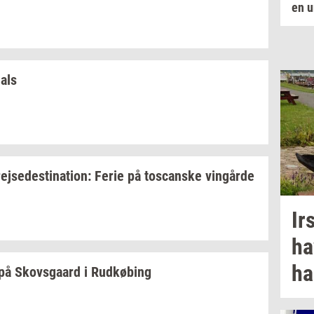
en u
hals
rej­se­desti­na­tion:
Ferie på
toscan­ske
vin­går­de
Ir
ha
ha
på
Sko­vs­gaard
i
Rud­kø­bing