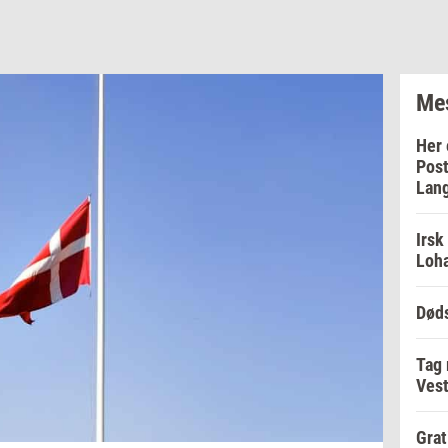
Mes
Her 
Post
Lan
Irsk
Loha
Døds
Tag
Vest
Grat