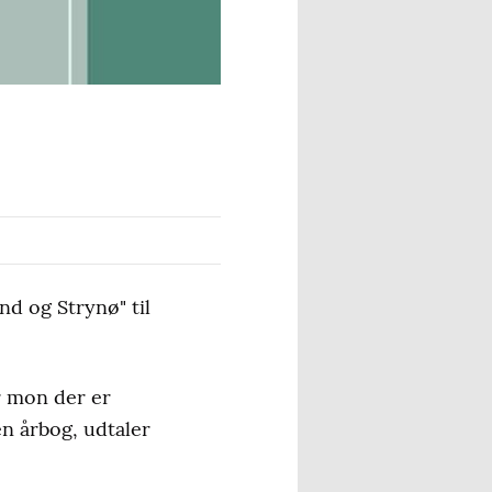
nd og Strynø" til
or mon der er
en årbog, udtaler