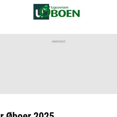
ANNONCE
or Øboer 2025