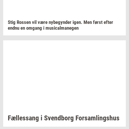
Stig
Ros­sen
vil være
ny­be­gyn­der
igen. Men først efter
endnu en
om­gang
i
mu­si­cal­ma­ne­gen
Fæl­les­sang i
Svend­borg
For­sam­lings­hus