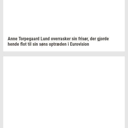
Anne
Tor­pe­gaard
Lund
over­ra­sker
sin
fri­sør,
der
gjor­de
hende flot til sin søns
op­træ­den
i
Eu­ro­vi­sion