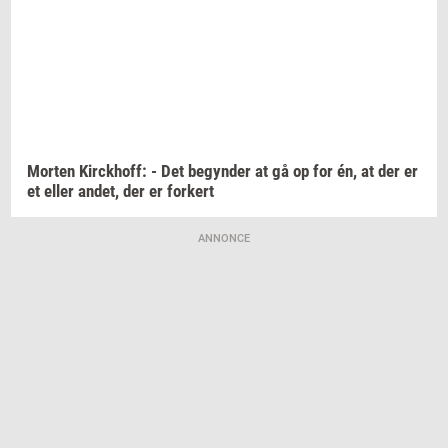
Mor­ten
Kirck­hoff:
- Det
be­gyn­der
at gå op for én, at der er
et eller
andet,
der er
for­kert
ANNONCE