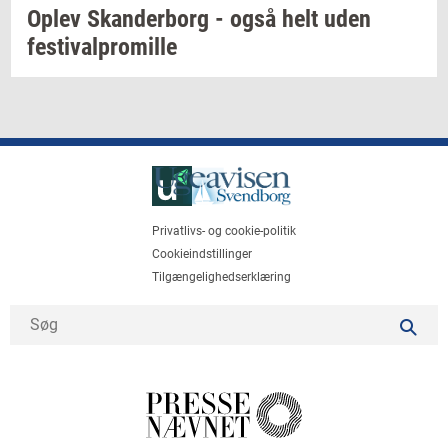
Oplev
Skan­der­borg
- også helt uden
festi­val­pro­mil­le
Privatlivs- og cookie-politik
Cookieindstillinger
Tilgængelighedserklæring