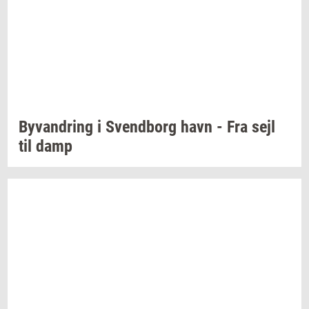
Byvan­dring
i
Svend­borg
havn - Fra sejl
til damp