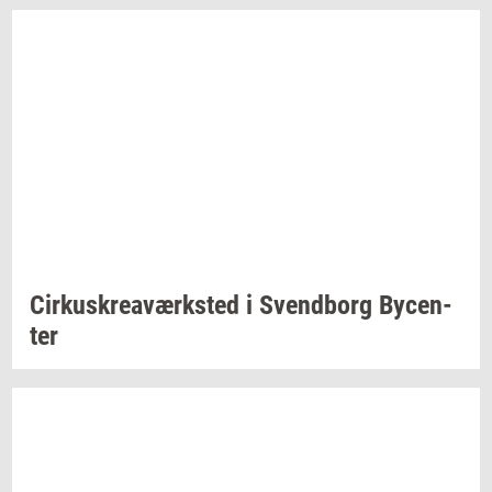
Cir­kuskrea­værk­sted
i
Svend­borg
By­cen­
ter