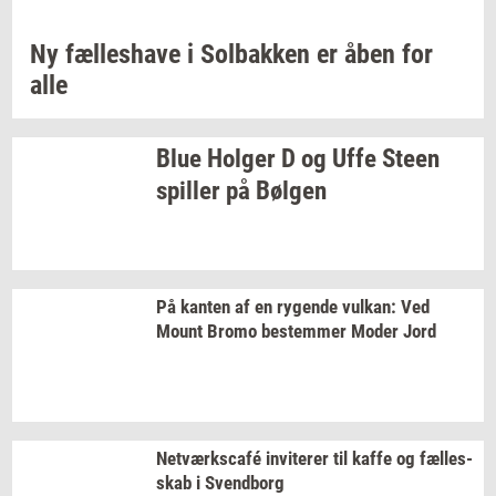
Ny
fæl­les­ha­ve
i
Sol­bak­ken
er åben for
alle
Blue
Hol­ger
D og Uffe Steen
spil­ler
på
Bøl­gen
På
kan­ten
af en
ry­gen­de
vulkan:
Ved
Mount Bromo
be­stem­mer
Moder Jord
Netværkscafé
in­vi­te­rer
til kaffe og
fæl­les­
skab
i
Svend­borg