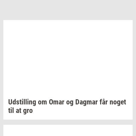
Ud­stil­ling
om Omar og
Dag­mar
får noget
til at gro