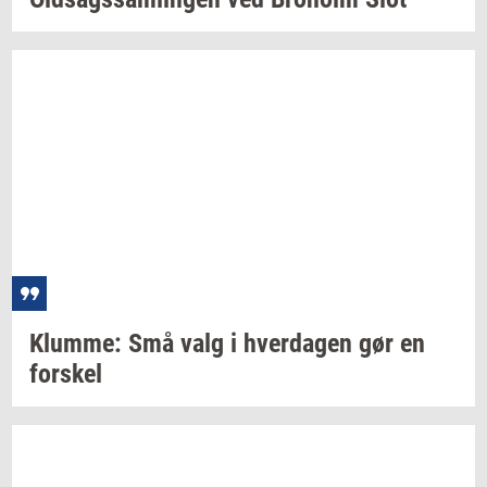
Klum­me:
Små valg i
hver­da­gen
gør en
for­skel