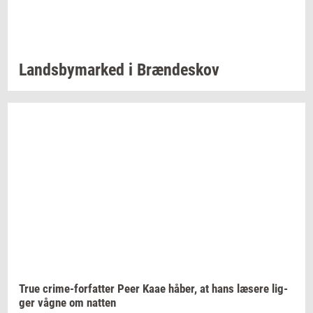
Lands­by­mar­ked
i
Bræn­de­skov
True
crime-​forfatter
Peer Kaae
håber,
at hans
læ­se­re
lig­
ger
vågne om
nat­ten