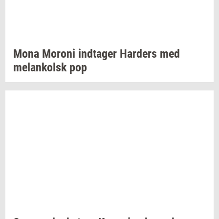
Mona
Mor­o­ni
ind­ta­ger
Har­ders
med
melan­kolsk
pop