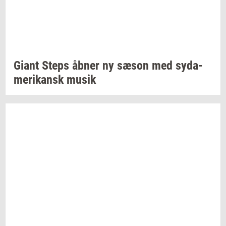
Giant Steps åbner ny sæson med
sy­da­
me­ri­kansk
musik