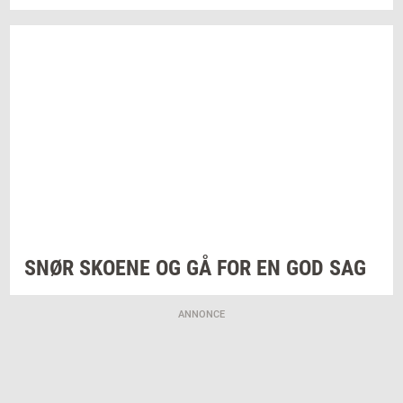
SNØR
SKO­E­NE
OG GÅ FOR EN GOD SAG
ANNONCE