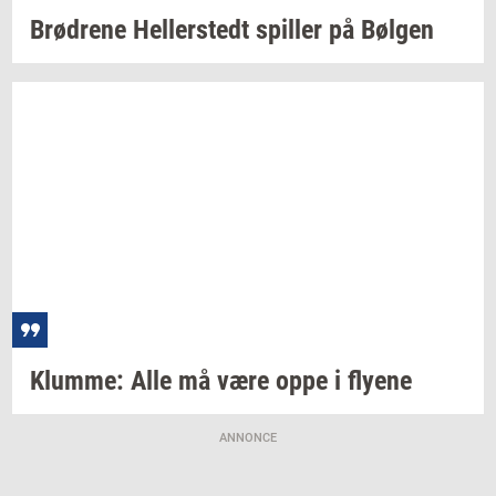
Brød­re­ne
Hel­ler­stedt
spil­ler
på
Bøl­gen
Klum­me:
Alle må være oppe i
fly­e­ne
ANNONCE