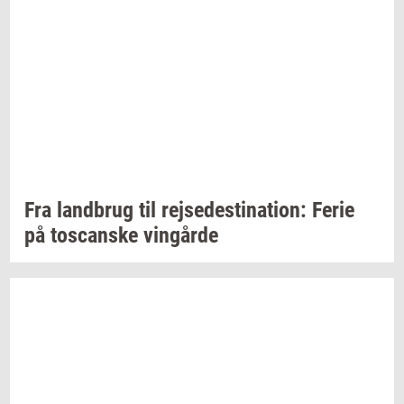
Fra
land­brug
til
rej­se­desti­na­tion:
Ferie
på
toscan­ske
vin­går­de