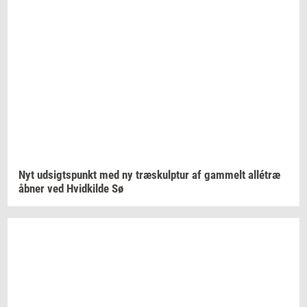
Nyt
ud­sigts­punkt
med ny
træskul­p­tur
af
gam­melt
allétræ
åbner ved
Hvid­kil­de
Sø