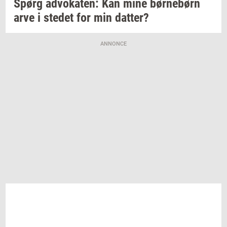
Spørg
ad­vo­ka­ten:
Kan mine
bør­ne­børn
arve i
ste­det
for min
dat­ter?
ANNONCE