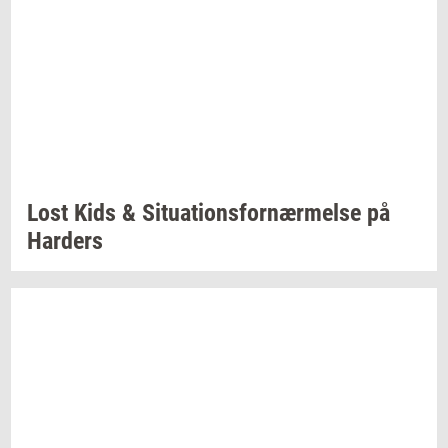
Lost Kids &
Si­tu­a­tions­for­nær­mel­se
på
Har­ders