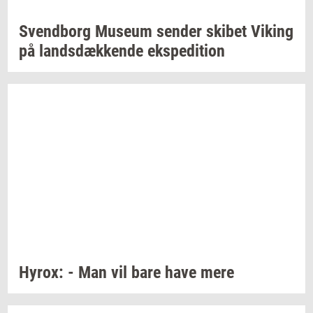
Svend­borg
Mu­se­um
sen­der
ski­bet
Viking
på
lands­dæk­ken­de
eks­pe­di­tion
Hyrox:
- Man vil bare have mere