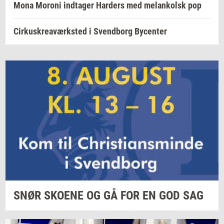
Mona Moroni indtager Harders med melankolsk pop
Cirkuskreaværksted i Svendborg Bycenter
SNØR
SKO­E­NE
OG GÅ FOR EN GOD SAG