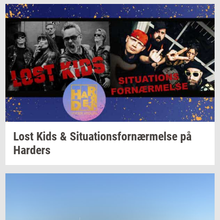
Lost Kids &
Si­tu­a­tions­for­nær­mel­se
på
Har­ders