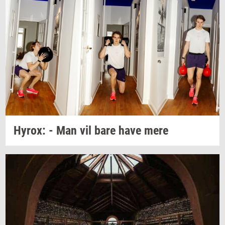
Hyrox:
- Man vil bare have mere