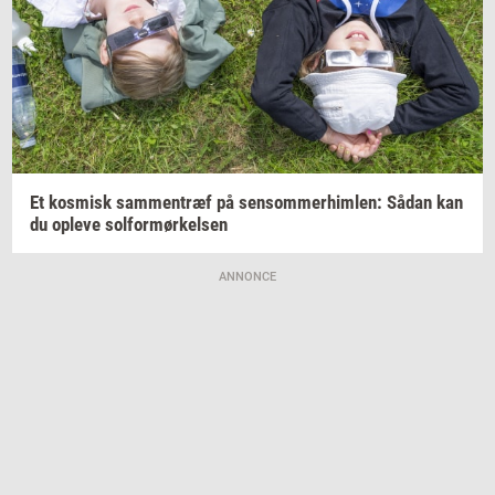
Et
kos­misk
sam­men­træf
på
sen­som­mer­him­len:
Sådan kan
du
op­le­ve
sol­for­mør­kel­sen
ANNONCE