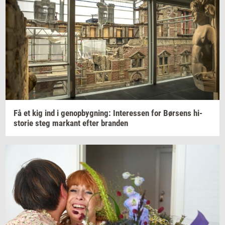
Få et kig ind i
genop­byg­ning:
In­ter­es­sen
for
Bør­sens
hi­
sto­rie
steg
mar­kant
efter
bran­den