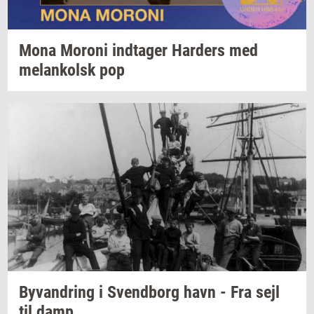
Mona
Mor­o­ni
ind­ta­ger
Har­ders
med
melan­kolsk
pop
Byvan­dring
i
Svend­borg
havn - Fra sejl
til damp