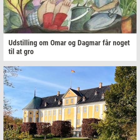
Ud­stil­ling
om Omar og
Dag­mar
får noget
til at gro