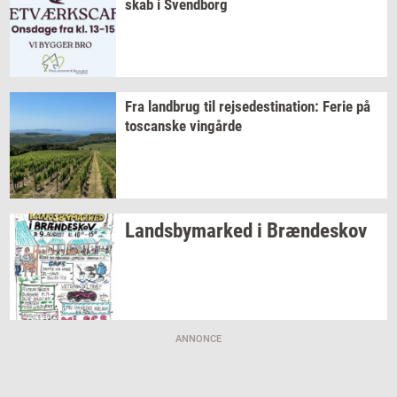
skab
i
Svend­borg
Fra
land­brug
til
rej­se­desti­na­tion:
Ferie på
toscan­ske
vin­går­de
Lands­by­mar­ked
i
Bræn­de­skov
ANNONCE