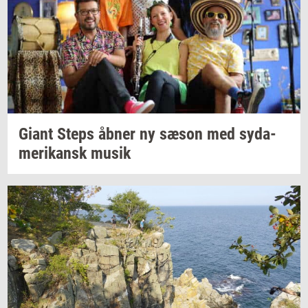
Giant Steps åbner ny sæson med
sy­da­
me­ri­kansk
musik