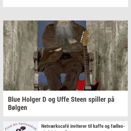
Blue
Hol­ger
D og Uffe Steen
spil­ler
på
Bøl­gen
Netværkscafé
in­vi­te­rer
til kaffe og
fæl­les­