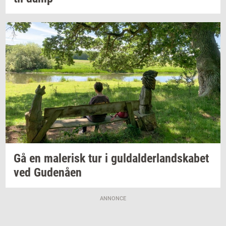
Gå en
ma­le­risk
tur i
gul­dal­der­land­ska­bet
ved
Gu­denå­en
ANNONCE