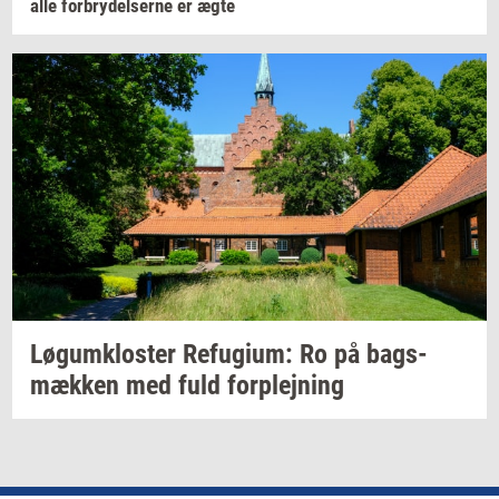
alle
for­bry­del­ser­ne
er ægte
Løgum­klo­ster
Re­fu­gi­um:
Ro på
bags­
mæk­ken
med fuld
for­plej­ning