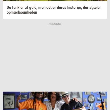
De
funk­ler
af guld, men det er deres
hi­sto­ri­er,
der
stjæ­ler
op­mærk­som­he­den
ANNONCE