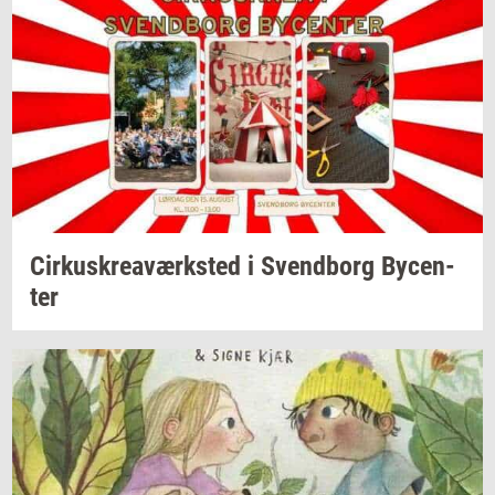
Cir­kuskrea­værk­sted
i
Svend­borg
By­cen­
ter