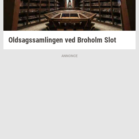
Oldsags­sam­lin­gen
ved
Bro­holm
Slot
ANNONCE