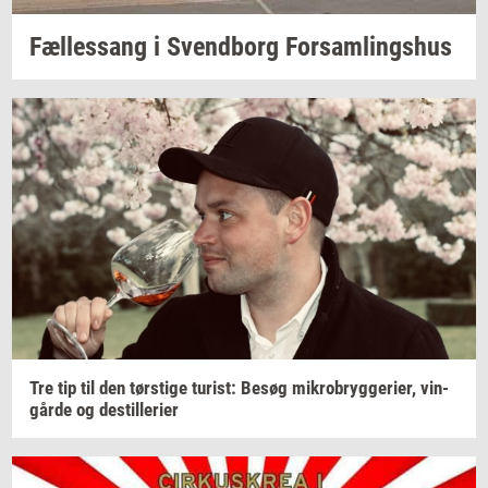
Fæl­les­sang i
Svend­borg
For­sam­lings­hus
Tre tip til den
tørsti­ge
turist:
Besøg
mi­kro­bryg­ge­ri­er,
vin­
går­de
og
destil­le­ri­er