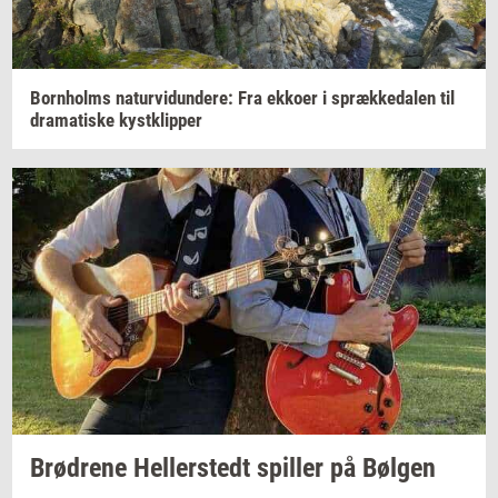
Born­holms
na­tur­vi­dun­de­re:
Fra
ek­ko­er
i
spræk­ke­da­len
til
dra­ma­ti­ske
kyst­klip­per
Brød­re­ne
Hel­ler­stedt
spil­ler
på
Bøl­gen