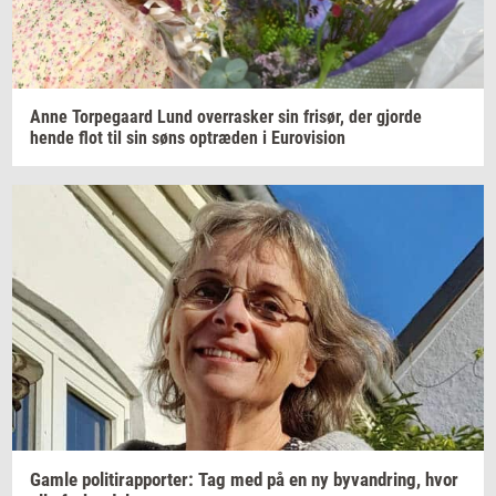
Anne
Tor­pe­gaard
Lund
over­ra­sker
sin
fri­sør,
der
gjor­de
hende flot til sin søns
op­træ­den
i
Eu­ro­vi­sion
Gamle
po­li­tirap­por­ter: Tag
med på en ny
byvan­dring,
hvor