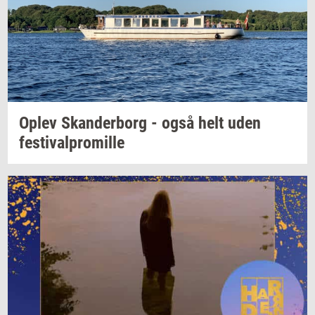
Oplev
Skan­der­borg
- også helt uden
festi­val­pro­mil­le