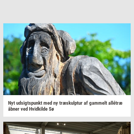
Nyt
ud­sigts­punkt
med ny
træskul­p­tur
af
gam­melt
allétræ
åbner ved
Hvid­kil­de
Sø