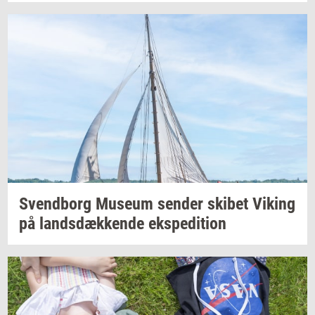
Svend­borg
Mu­se­um
sen­der
ski­bet
Viking
på
lands­dæk­ken­de
eks­pe­di­tion