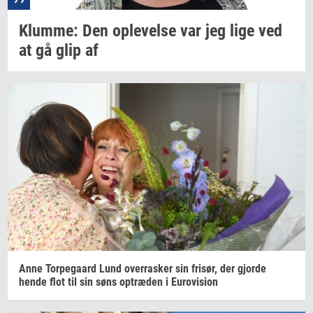
Klum­me:
Den
op­le­vel­se
var jeg lige ved
at gå glip af
Anne
Tor­pe­gaard
Lund
over­ra­sker
sin
fri­sør,
der
gjor­de
hende flot til sin søns
op­træ­den
i
Eu­ro­vi­sion