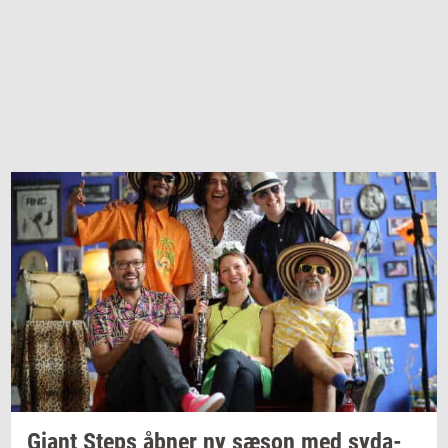
Giant Steps åbner ny sæson med
sy­da­