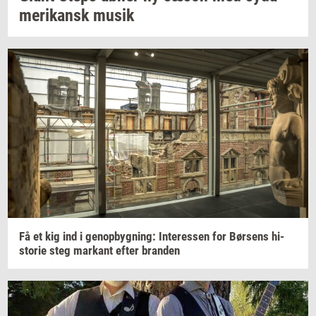
me­ri­kansk
musik
Få et kig ind i
genop­byg­ning:
In­ter­es­sen
for
Bør­sens
hi­
sto­rie
steg
mar­kant
efter
bran­den