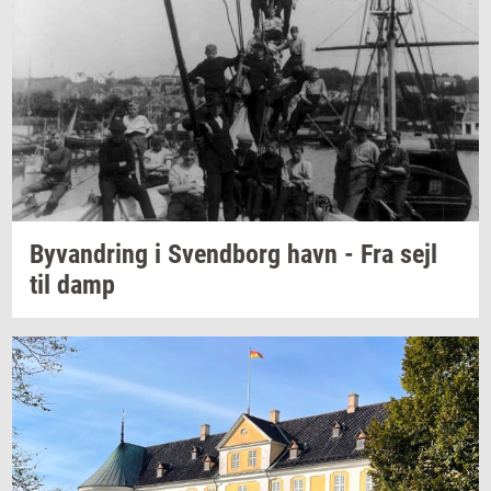
Byvan­dring
i
Svend­borg
havn - Fra sejl
til damp