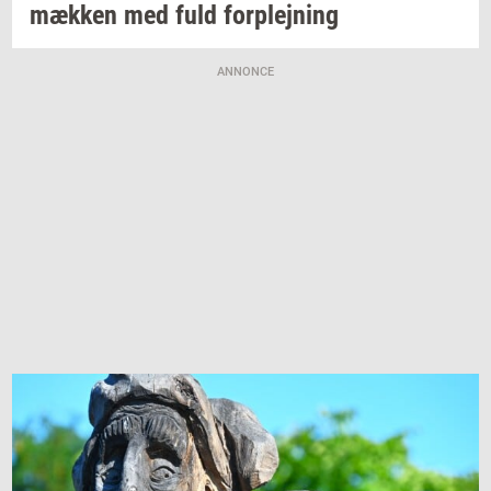
mæk­ken
med fuld
for­plej­ning
ANNONCE