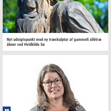
Nyt
ud­sigts­punkt
med ny
træskul­p­tur
af
gam­melt
allétræ
åbner ved
Hvid­kil­de
Sø