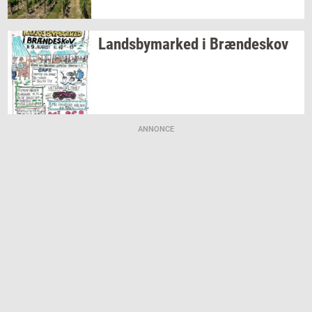
Lands­by­mar­ked
i
Bræn­de­skov
ANNONCE