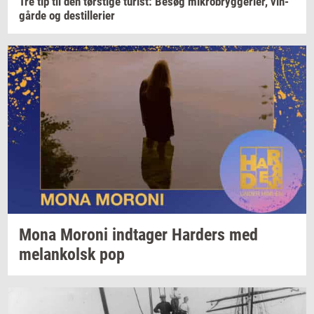
Tre tip til den
tørsti­ge
turist:
Besøg
mi­kro­bryg­ge­ri­er,
vin­
går­de
og
destil­le­ri­er
Mona
Mor­o­ni
ind­ta­ger
Har­ders
med
melan­kolsk
pop