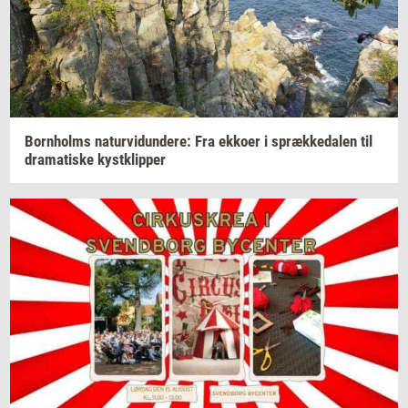
Born­holms
na­tur­vi­dun­de­re:
Fra
ek­ko­er
i
spræk­ke­da­len
til
dra­ma­ti­ske
kyst­klip­per