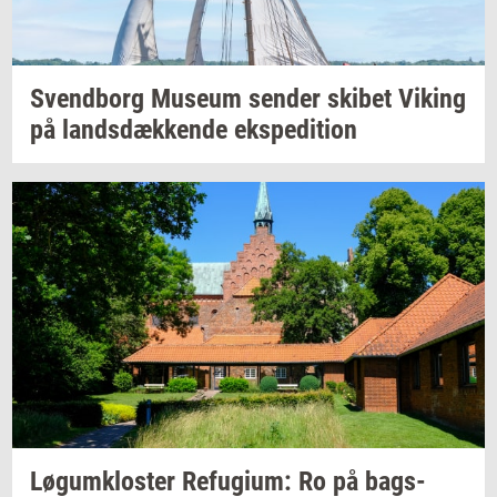
Svend­borg
Mu­se­um
sen­der
ski­bet
Viking
på
lands­dæk­ken­de
eks­pe­di­tion
Løgum­klo­ster
Re­fu­gi­um:
Ro på
bags­