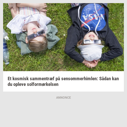
Et
kos­misk
sam­men­træf
på
sen­som­mer­him­len:
Sådan kan
du
op­le­ve
sol­for­mør­kel­sen
ANNONCE