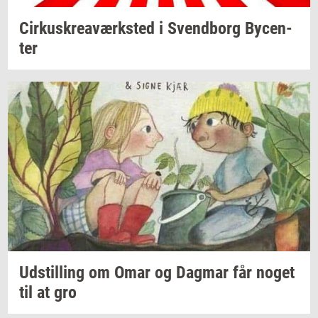
Cir­kuskrea­værk­sted
i
Svend­borg
By­cen­
ter
Ud­stil­ling
om Omar og
Dag­mar
får noget
til at gro