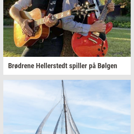
Brød­re­ne
Hel­ler­stedt
spil­ler
på
Bøl­gen