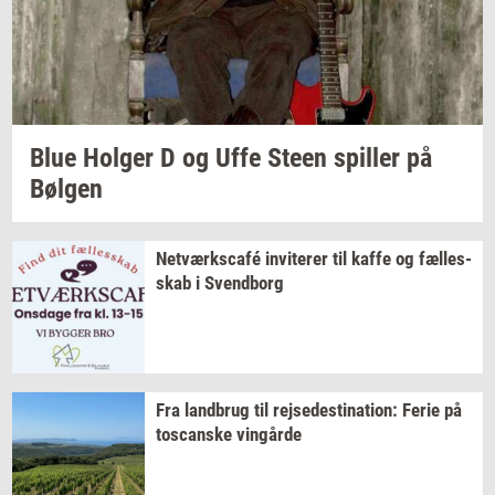
Blue
Hol­ger
D og Uffe Steen
spil­ler
på
Bøl­gen
Netværkscafé
in­vi­te­rer
til kaffe og
fæl­les­
skab
i
Svend­borg
Fra
land­brug
til
rej­se­desti­na­tion:
Ferie på
toscan­ske
vin­går­de