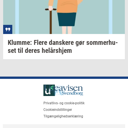
Klum­me: Flere
dan­ske­re
gør
som­mer­hu­
set
til deres
helårs­hjem
Privatlivs- og cookie-politik
Cookieindstillinger
Tilgængelighedserklæring