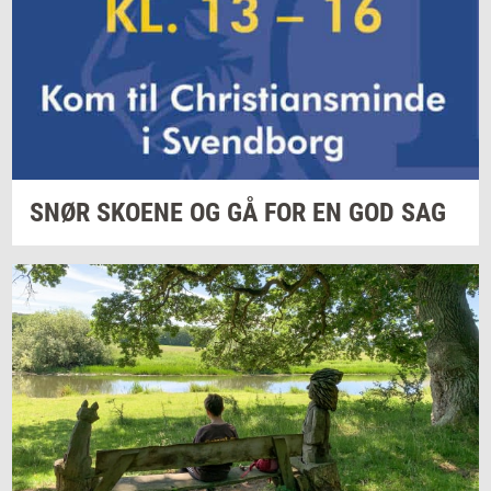
SNØR
SKO­E­NE
OG GÅ FOR EN GOD SAG