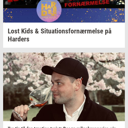
Lost Kids &
Si­tu­a­tions­for­nær­mel­se
på
Har­ders