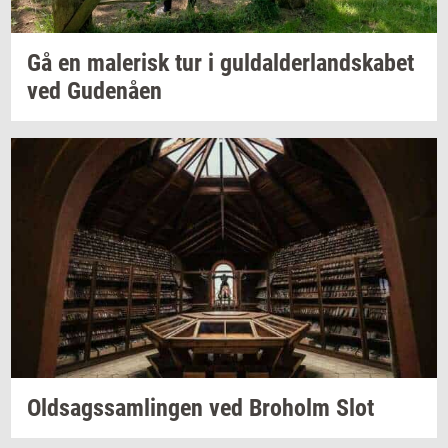
Gå en
ma­le­risk
tur i
gul­dal­der­land­ska­bet
ved
Gu­denå­en
Oldsags­sam­lin­gen
ved
Bro­holm
Slot