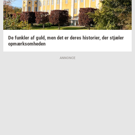
De
funk­ler
af guld, men det er deres
hi­sto­ri­er,
der
stjæ­ler
op­mærk­som­he­den
ANNONCE