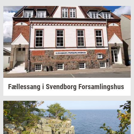
Fæl­les­sang i
Svend­borg
For­sam­lings­hus