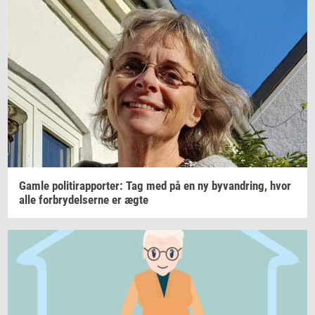
Gamle
po­li­tirap­por­ter: Tag
med på en ny
byvan­dring,
hvor
alle
for­bry­del­ser­ne
er ægte