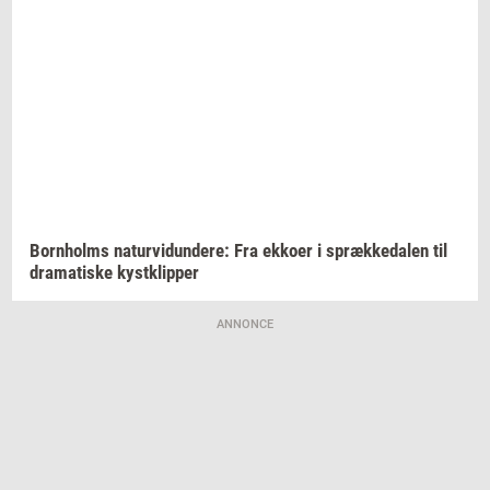
Born­holms
na­tur­vi­dun­de­re:
Fra
ek­ko­er
i
spræk­ke­da­len
til
dra­ma­ti­ske
kyst­klip­per
ANNONCE