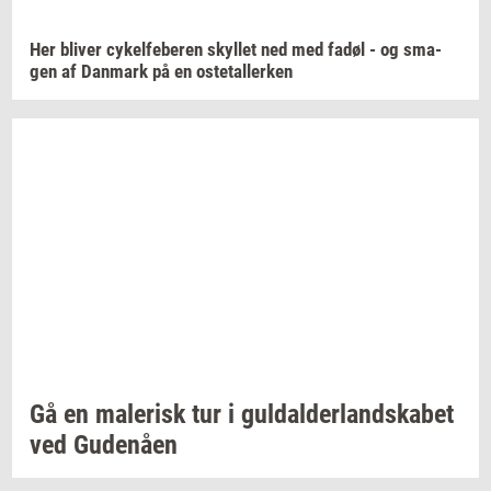
Her
bli­ver
cy­kel­fe­be­ren
skyl­let
ned med fadøl - og
sma­
gen
af
Dan­mark
på en
oste­tal­ler­ken
Gå en
ma­le­risk
tur i
gul­dal­der­land­ska­bet
ved
Gu­denå­en