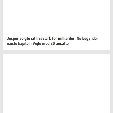
Jes­per
solg­te
sit
livs­værk
for
mil­li­ar­der:
Nu
be­gyn­der
næste
ka­pi­tel
i Vejle med 20
an­sat­te