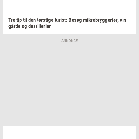
Tre tip til den
tørsti­ge
turist:
Besøg
mi­kro­bryg­ge­ri­er,
vin­
går­de
og
destil­le­ri­er
ANNONCE