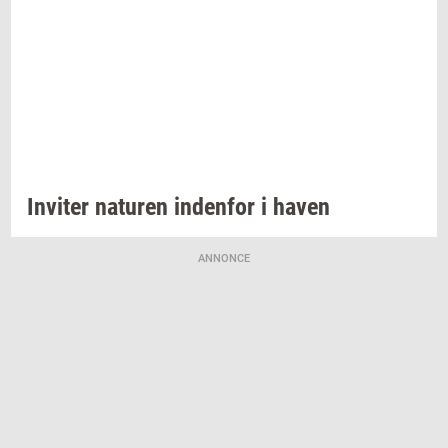
In­vi­ter
na­tu­ren
in­den­for
i haven
ANNONCE