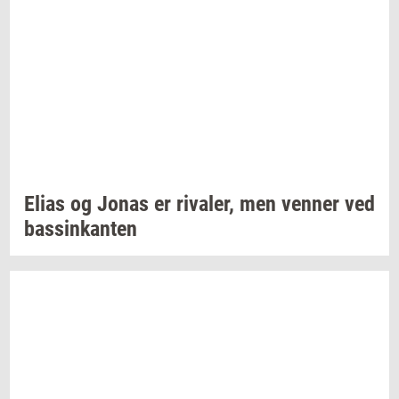
Elias og Jonas er
ri­va­ler,
men
ven­ner
ved
bas­sinkan­ten