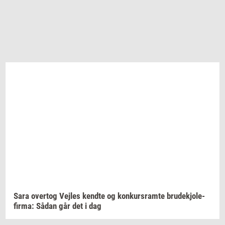
Sara
over­tog
Vej­les
kend­te
og
kon­kurs­ram­te
bru­dekjo­le­
fir­ma:
Sådan går det i dag