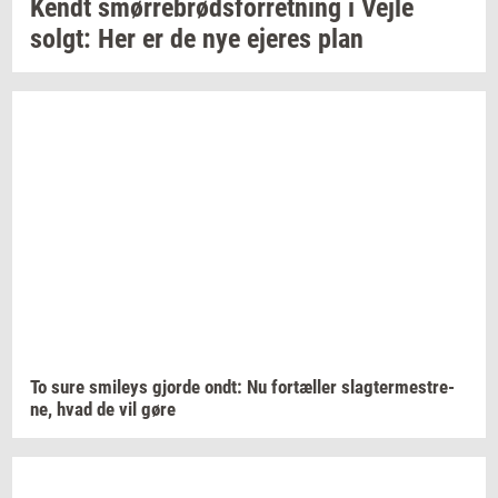
Kendt
smør­re­brød­s­for­ret­ning
i Vejle
solgt:
Her er de nye
eje­res
plan
To sure
smileys
gjor­de
ondt: Nu
for­tæl­ler
slag­ter­me­stre­
ne,
hvad de vil gøre