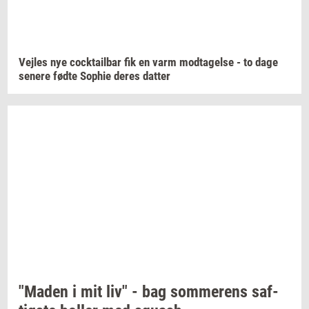
Vej­les
nye
co­ck­tail­bar
fik en varm
mod­ta­gel­se
- to dage
se­ne­re
fødte
Sop­hie
deres
dat­ter
"Maden
i mit liv" - bag
som­me­rens
saf­