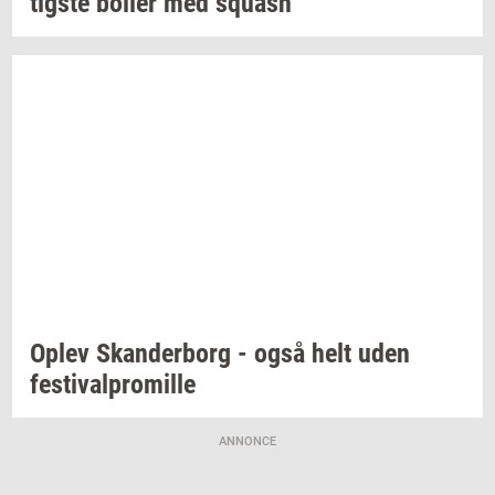
tig­ste
bol­ler
med
squash
Oplev
Skan­der­borg
- også helt uden
festi­val­pro­mil­le
ANNONCE