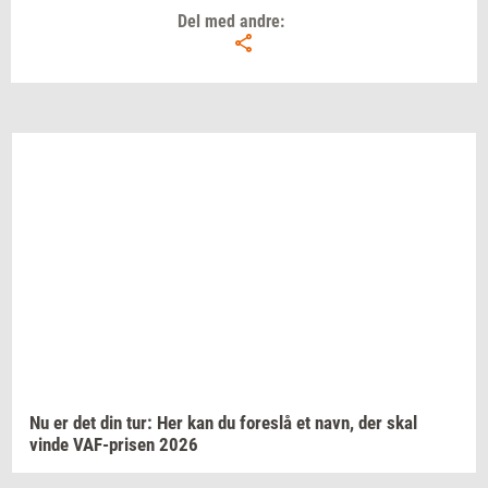
Del med andre:
Nu er det din tur: Her kan du
fo­re­slå
et navn, der skal
vinde
VAF-​prisen
2026