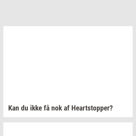
Kan du ikke få nok af
Heart­stop­per?