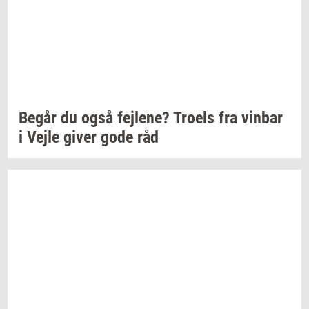
Begår du også
fejl­e­ne?
Tro­els
fra
vin­bar
i Vejle giver gode råd