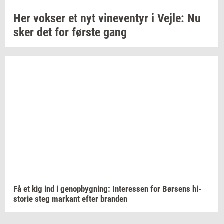
Her
vok­ser
et nyt
vi­ne­ven­tyr
i
Vejle:
Nu
sker det for
før­ste
gang
Få et kig ind i
genop­byg­ning:
In­ter­es­sen
for
Bør­sens
hi­
sto­rie
steg
mar­kant
efter
bran­den