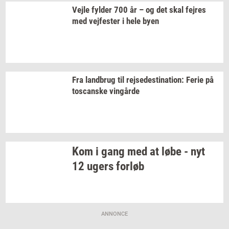
Vejle
fyl­der
700 år – og det skal
fejres
med
vej­fe­ster
i hele byen
Fra
land­brug
til
rej­se­desti­na­tion:
Ferie på
toscan­ske
vin­går­de
Kom i gang med at løbe - nyt
12 ugers
for­løb
ANNONCE