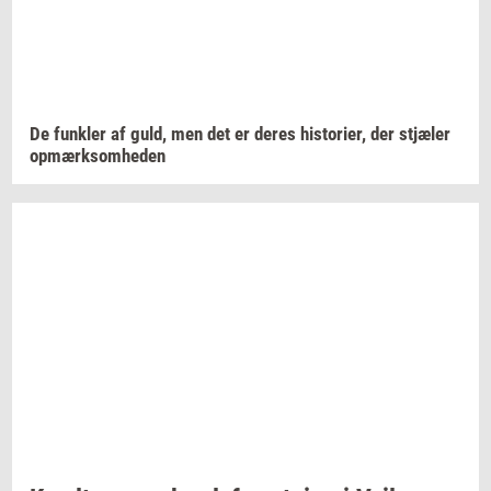
De
funk­ler
af guld, men det er deres
hi­sto­ri­er,
der
stjæ­ler
op­mærk­som­he­den