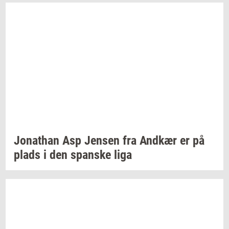
Jo­nat­han
Asp
Jen­sen
fra
And­kær
er på
plads i den
span­ske
liga