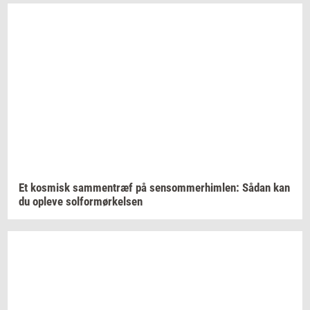
Et
kos­misk
sam­men­træf
på
sen­som­mer­him­len:
Sådan kan
du
op­le­ve
sol­for­mør­kel­sen