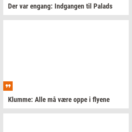
Der var
en­gang:
Ind­gan­gen
til
Pa­lads
Klum­me:
Alle må være oppe i
fly­e­ne