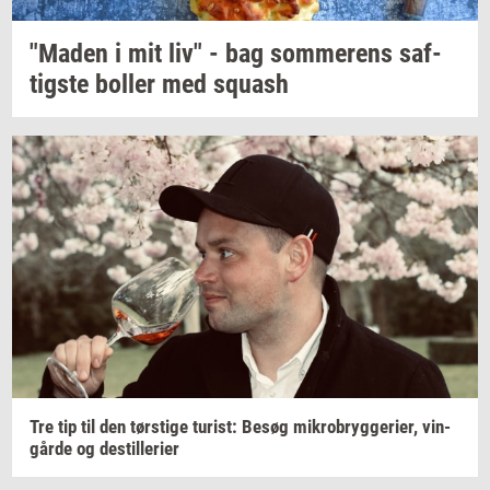
"Maden
i mit liv" - bag
som­me­rens
saf­
tig­ste
bol­ler
med
squash
Tre tip til den
tørsti­ge
turist:
Besøg
mi­kro­bryg­ge­ri­er,
vin­
går­de
og
destil­le­ri­er