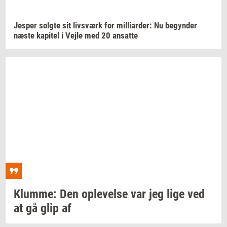
Jes­per
solg­te
sit
livs­værk
for
mil­li­ar­der:
Nu
be­gyn­der
næste
ka­pi­tel
i Vejle med 20
an­sat­te
Klum­me:
Den
op­le­vel­se
var jeg lige ved
at gå glip af