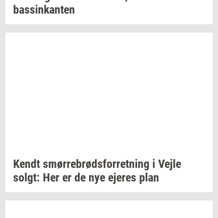
bas­sinkan­ten
Kendt
smør­re­brød­s­for­ret­ning
i Vejle
solgt:
Her er de nye
eje­res
plan