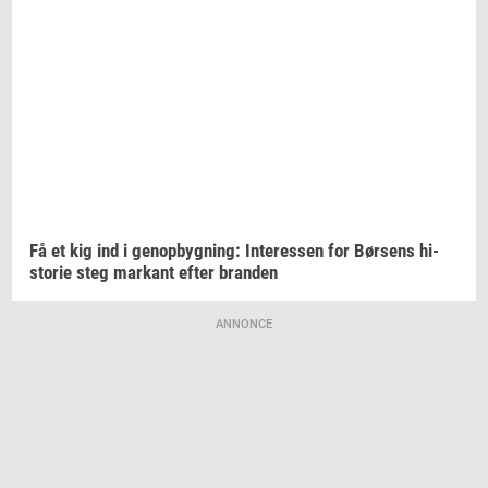
Få et kig ind i
genop­byg­ning:
In­ter­es­sen
for
Bør­sens
hi­
sto­rie
steg
mar­kant
efter
bran­den
ANNONCE