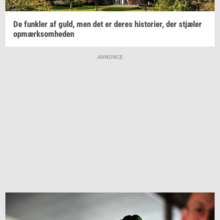
De
funk­ler
af guld, men det er deres
hi­sto­ri­er,
der
stjæ­ler
op­mærk­som­he­den
ANNONCE