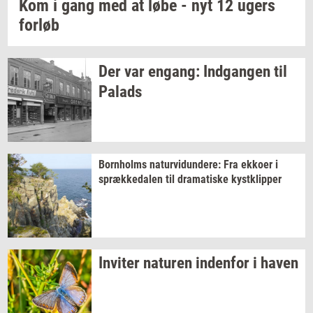
Kom i gang med at løbe - nyt 12 ugers
for­løb
Der var
en­gang:
Ind­gan­gen
til
Pa­lads
Born­holms
na­tur­vi­dun­de­re:
Fra
ek­ko­er
i
spræk­ke­da­len
til
dra­ma­ti­ske
kyst­klip­per
In­vi­ter
na­tu­ren
in­den­for
i haven