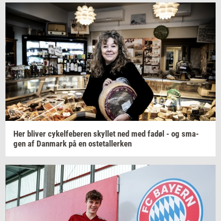
Her
bli­ver
cy­kel­fe­be­ren
skyl­let
ned med fadøl - og
sma­
gen
af
Dan­mark
på en
oste­tal­ler­ken