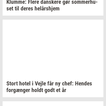
Klum­me: Flere
dan­ske­re
gør
som­mer­hu­
set
til deres
helårs­hjem
Stort hotel i Vejle får ny chef:
Hen­des
for­gæn­ger
holdt godt et år