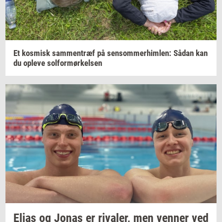
Et
kos­misk
sam­men­træf
på
sen­som­mer­him­len:
Sådan kan
du
op­le­ve
sol­for­mør­kel­sen
Elias og Jonas er
ri­va­ler,
men
ven­ner
ved