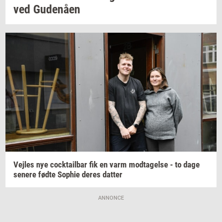
ved
Gu­denå­en
Vej­les
nye
co­ck­tail­bar
fik en varm
mod­ta­gel­se
- to dage
se­ne­re
fødte
Sop­hie
deres
dat­ter
ANNONCE