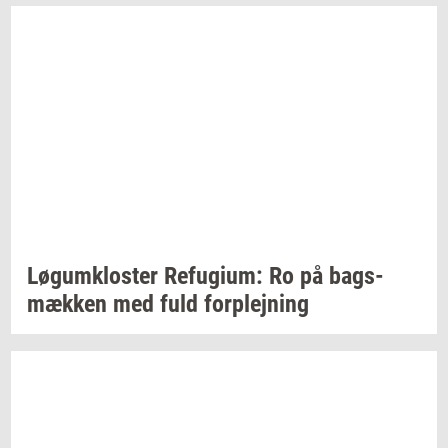
Løgum­klo­ster
Re­fu­gi­um:
Ro på
bags­
mæk­ken
med fuld
for­plej­ning