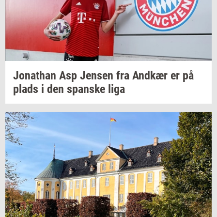
Jo­nat­han
Asp
Jen­sen
fra
And­kær
er på
plads i den
span­ske
liga