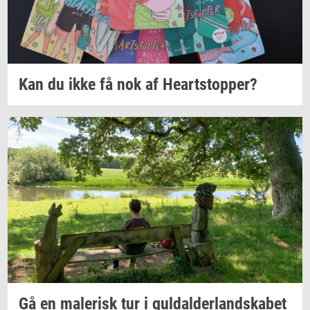
Kan du ikke få nok af
Heart­stop­per?
Gå en
ma­le­risk
tur i
gul­dal­der­land­ska­bet