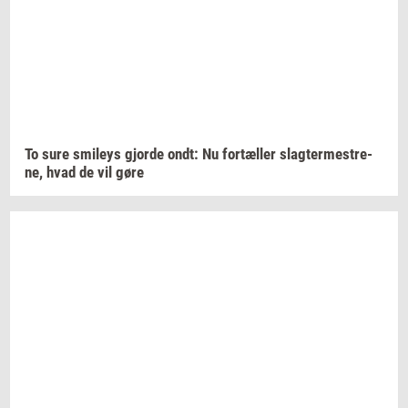
To sure
smileys
gjor­de
ondt: Nu
for­tæl­ler
slag­ter­me­stre­
ne,
hvad de vil gøre