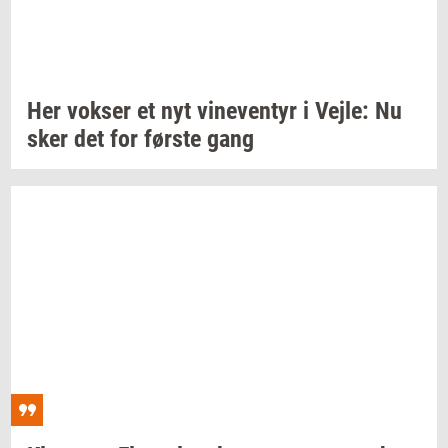
Her
vok­ser
et nyt
vi­ne­ven­tyr
i
Vejle:
Nu
sker det for
før­ste
gang