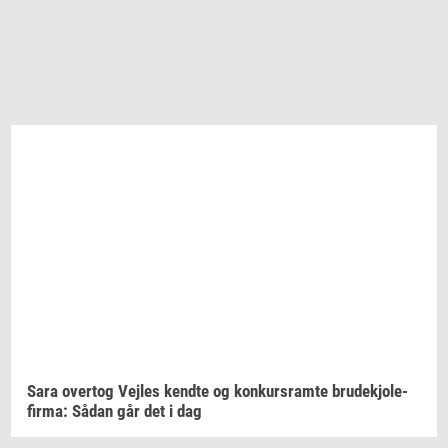
Sara
over­tog
Vej­les
kend­te
og
kon­kurs­ram­te
bru­dekjo­le­
fir­ma:
Sådan går det i dag