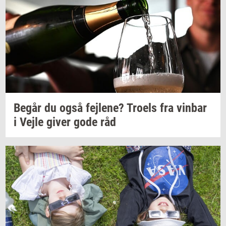
Begår du også
fejl­e­ne?
Tro­els
fra
vin­bar
i Vejle giver gode råd