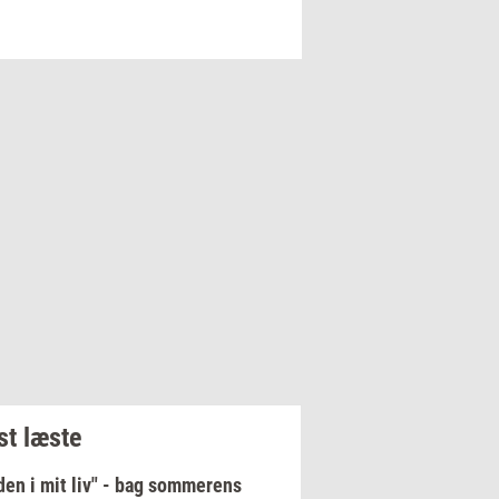
t læste
en i mit liv" - bag sommerens