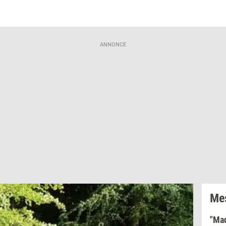
ANNONCE
Mes
"Mad