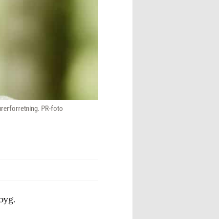
urerforretning. PR-foto
byg.