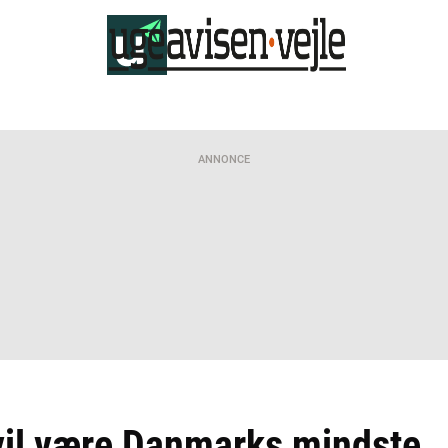
ANNONCE
 vil være Danmarks mindste