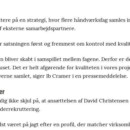
ere på en strategi, hvor flere håndværksfag samles i
 af eksterne samarbejdspartnere.
r satsningen først og fremmest om kontrol med kvali
en bliver skabt i samspillet mellem fagene. Derfor er de
uset. Det er helt afgørende for kvaliteten i vores proje
erne samlet, siger Ib Cramer i en pressemeddelelse.
er
ig ikke skjul på, at ansættelsen af David Christense
derrekruttering.
t været på jagt efter en profil, der matcher virkso