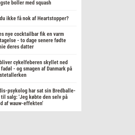
igste boller med squash
du ikke få nok af Heartstopper?
es nye cocktailbar fik en varm
agelse - to dage senere fødte
ie deres datter
bliver cykelfeberen skyllet ned
fadøl - og smagen af Danmark på
stetallerken
is-psykolog har sat sin Bredballe-
a til salg: 'Jeg købte den selv på
d af wauw-effekten'