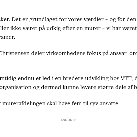
ker. Det er grundlaget for vores værdier - og for den k
eller ikke været på udkig efter en murer - vi har være
Cramer.
Christensen deler virksomhedens fokus på ansvar, ord
.
tidig endnu et led i en bredere udvikling hos VTT, d
organisation og dermed kunne levere større dele af 
t murerafdelingen skal have fem til syv ansatte.
ANNONCE