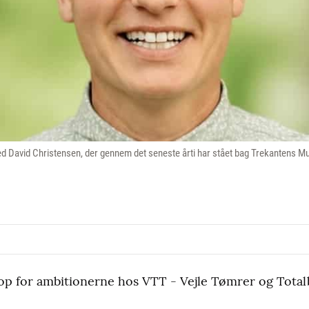
med David Christensen, der gennem det seneste årti har stået bag Trekantens M
t op for ambitionerne hos VTT - Vejle Tømrer og Total