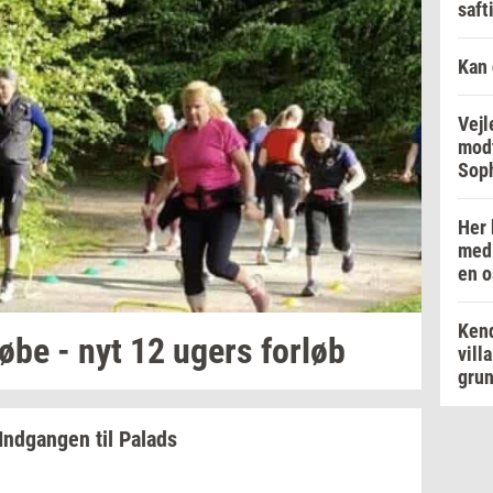
saft
Kan 
Vejl
modt
Soph
Her 
med 
en o
Kend
øbe - nyt 12 ugers
for­løb
vill
grun
Ind­gan­gen
til
Pa­lads