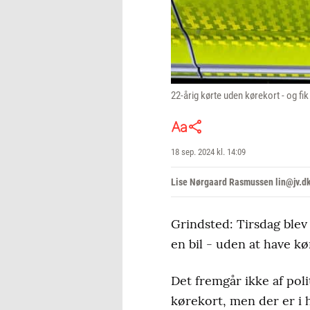
22-årig kørte uden kørekort - og fi
18 sep. 2024 kl. 14:09
Lise Nørgaard Rasmussen lin@jv.d
Grindsted: Tirsdag blev
en bil - uden at have kør
Det fremgår ikke af po
kørekort, men der er i h