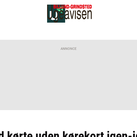
ANNONCE
d kørte uden kørekort igen-