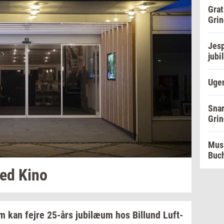
Grat
Grin
Jesp
jubi
Ugen
Snar
Grin
Musi
Buc
ted
Kino
lm
kan fejre
25-års
ju­bilæum
hos
Bil­lund
Luft­