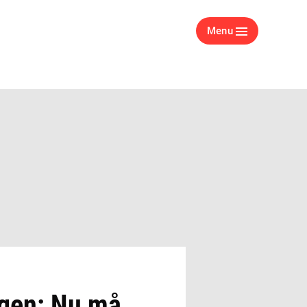
Menu
igen: Nu må