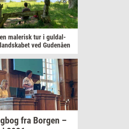
 en
ma­le­risk
tur i
gul­dal­
­land­ska­bet
ved
Gu­denå­en
g­bog
fra
Bor­gen
–