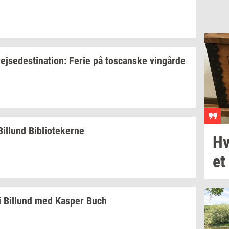
rej­se­desti­na­tion:
Ferie på
toscan­ske
vin­går­de
Bil­lund
Bi­bli­o­te­ker­ne
Hv
et
i
Bil­lund
med
Kas­per
Buch