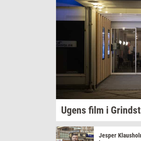
Ugens film i
Grind­s
Jes­per
Klaus­ho