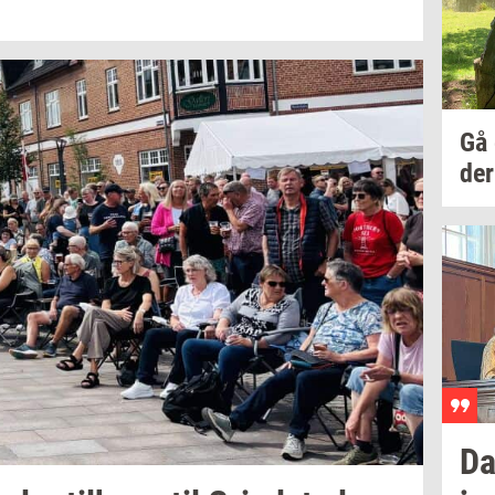
Gå
der
Da