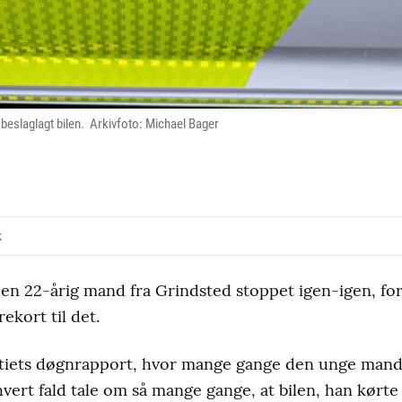
k beslaglagt bilen. Arkivfoto: Michael Bager
k
 en 22-årig mand fra Grindsted stoppet igen-igen, ford
ekort til det.
litiets døgnrapport, hvor mange gange den unge mand
vert fald tale om så mange gange, at bilen, han kørte i