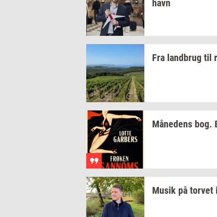
havn
Fra
land­brug
til
Må­ne­dens
bog.
Musik på
tor­vet