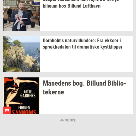
bilæum
hos
Bil­lund
Luft­havn
Born­holms
na­tur­vi­dun­de­re:
Fra
ek­ko­er
i
spræk­ke­da­len
til
dra­ma­ti­ske
kyst­klip­per
Må­ne­dens
bog.
Bil­lund
Bi­bli­o­
te­ker­ne
ANNONCE