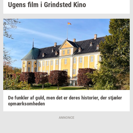
Ugens film i
Grind­sted
Kino
De
funk­ler
af guld, men det er deres
hi­sto­ri­er,
der
stjæ­ler
op­mærk­som­he­den
ANNONCE