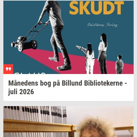
Må­ne­dens
bog på
Bil­lund
Bi­bli­o­te­ker­ne
-
juli 2026