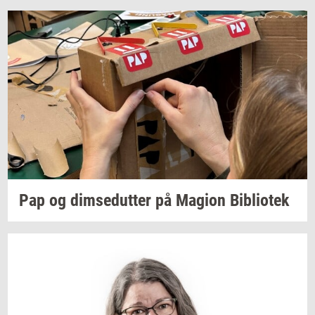
Pap og
dim­se­dut­ter
på
Magion
Bi­bli­o­tek