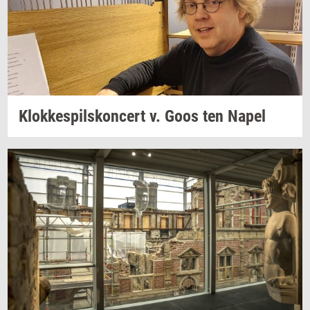
Klok­ke­spils­kon­cert
v. Goos ten Napel