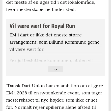
det meste af en uges tid i det lokalområde,
hvor mesterskaberne finder sted.
Vil være vært for Royal Run
EM i dart er ikke det eneste større
arrangement, som Billund Kommune gerne
vil være vært for.
Før jul besluttede kommunen, at den vil
arbejde for at lægge gader til 2027-udgaven
af det populære motionsløb Royal Run. Her
deltager kongefamilien i motionsløb rundt
”Dansk Dart Union har en ambition om at gøre
om i landet.
EM i 2028 til en nytænkende event, som tager
mesterskabet til nye højder, som ikke er set
før. Normalt rejser spillerne alene afsted til