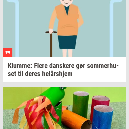
Klum­me: Flere
dan­ske­re
gør
som­mer­hu­
set
til deres
helårs­hjem