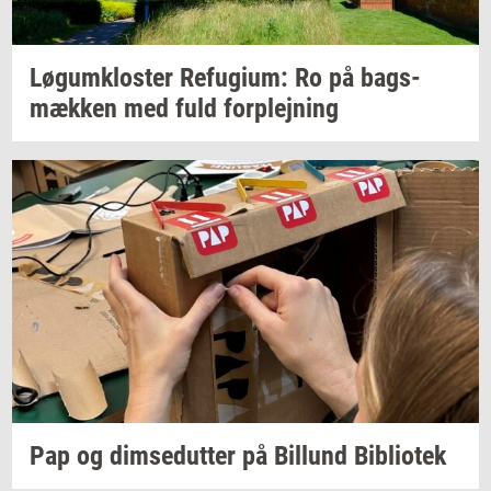
Løgum­klo­ster
Re­fu­gi­um:
Ro på
bags­
mæk­ken
med fuld
for­plej­ning
Pap og
dim­se­dut­ter
på
Bil­lund
Bi­bli­o­tek