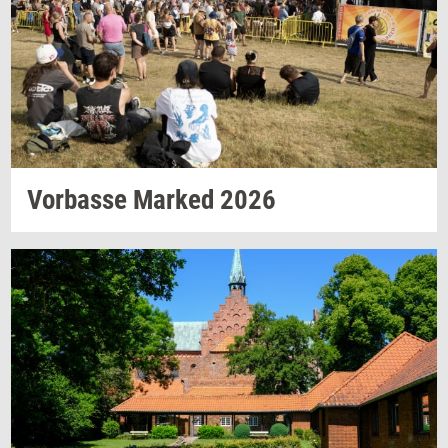
Vor­bas­se
Mar­ked
2026