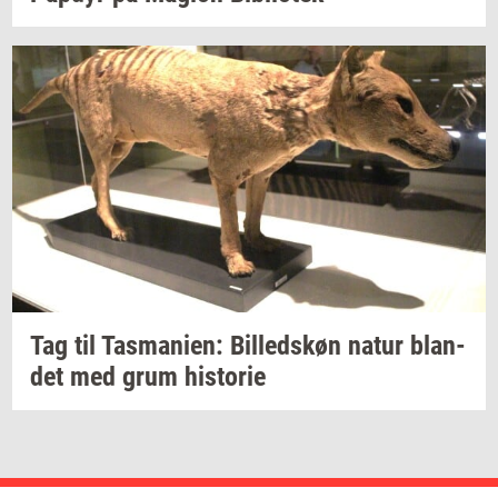
Tag til
Tas­ma­ni­en:
Bil­leds­køn
natur
blan­
det
med grum
hi­sto­rie