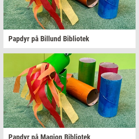
Pap­dyr
på
Bil­lund
Bi­bli­o­tek
Pap­dyr
på
Magion
Bi­bli­o­tek