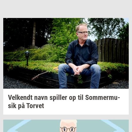
Vel­kendt
navn
spil­ler
op til
Som­mer­mu­
sik
på
Tor­vet