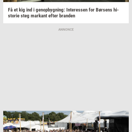
Få et kig ind i
genop­byg­ning:
In­ter­es­sen
for
Bør­sens
hi­
sto­rie
steg
mar­kant
efter
bran­den
ANNONCE