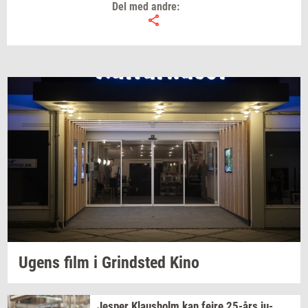
Del med andre:
Ugens film i
Grind­sted
Kino
Jes­per
Klaus­holm
kan fejre
25-års
ju­