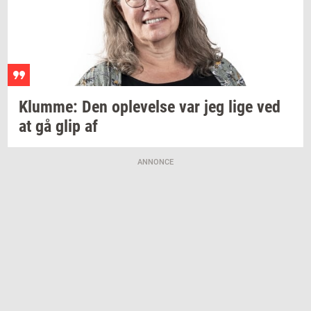
Klum­me:
Den
op­le­vel­se
var jeg lige ved
at gå glip af
ANNONCE