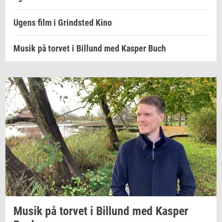
Ugens film i Grindsted Kino
Musik på torvet i Billund med Kasper Buch
Musik på
tor­vet
i
Bil­lund
med
Kas­per