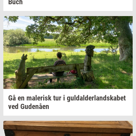
Buch
Gå en
ma­le­risk
tur i
gul­dal­der­land­ska­bet
ved
Gu­denå­en