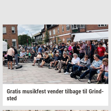
Gra­tis
mu­sik­fest
ven­der
til­ba­ge
til
Grind­
sted