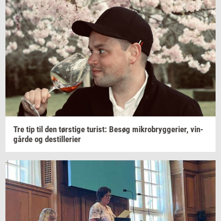
Tre tip til den
tørsti­ge
turist:
Besøg
mi­kro­bryg­ge­ri­er,
vin­
går­de
og
destil­le­ri­er