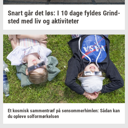
Snart går det løs: I 10 dage
fyl­des
Grind­
sted
med liv og
ak­ti­vi­te­ter
Et
kos­misk
sam­men­træf
på
sen­som­mer­him­len:
Sådan kan
du
op­le­ve
sol­for­mør­kel­sen