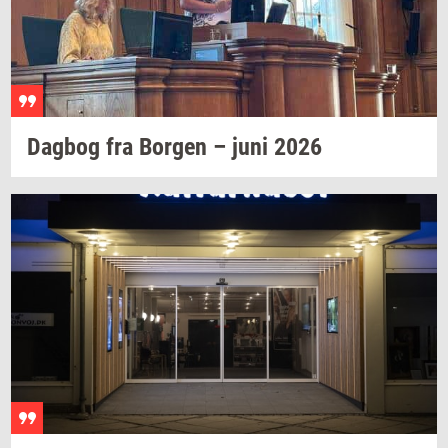
Dag­bog
fra
Bor­gen
– juni 2026