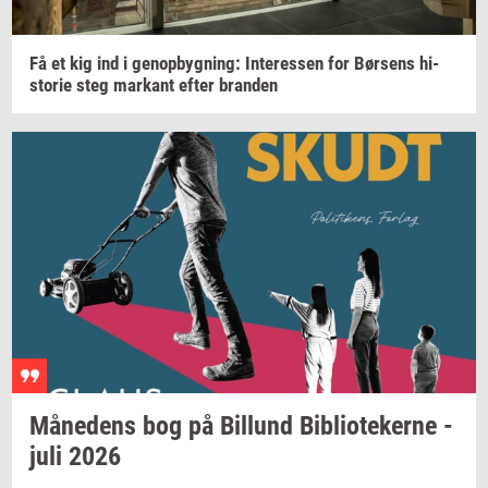
Få et kig ind i
genop­byg­ning:
In­ter­es­sen
for
Bør­sens
hi­
sto­rie
steg
mar­kant
efter
bran­den
Må­ne­dens
bog på
Bil­lund
Bi­bli­o­te­ker­ne
-
juli 2026