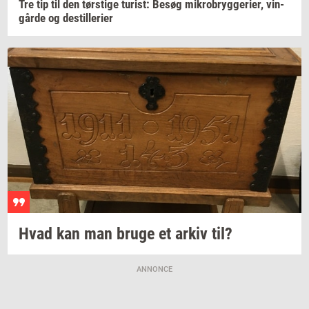
Tre tip til den
tørsti­ge
turist:
Besøg
mi­kro­bryg­ge­ri­er,
vin­
går­de
og
destil­le­ri­er
Hvad kan man bruge et arkiv til?
ANNONCE