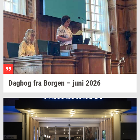
Dag­bog
fra
Bor­gen
– juni 2026