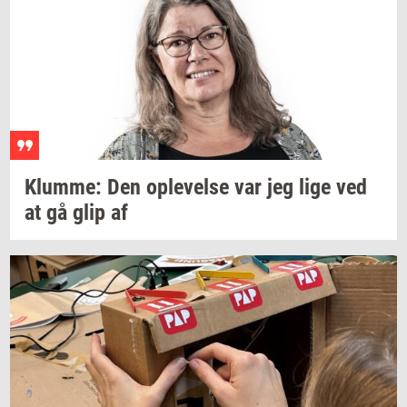
Klum­me:
Den
op­le­vel­se
var jeg lige ved
at gå glip af