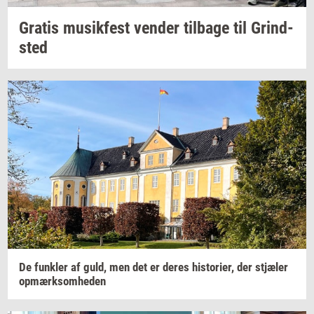
Gra­tis
mu­sik­fest
ven­der
til­ba­ge
til
Grind­
sted
De
funk­ler
af guld, men det er deres
hi­sto­ri­er,
der
stjæ­ler
op­mærk­som­he­den