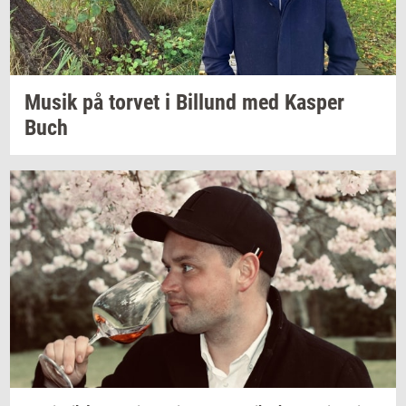
Musik på
tor­vet
i
Bil­lund
med
Kas­per
Buch