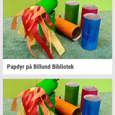
Pap­dyr
på
Bil­lund
Bi­bli­o­tek