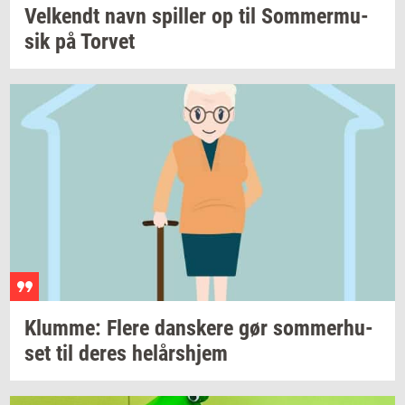
Vel­kendt
navn
spil­ler
op til
Som­mer­mu­
sik
på
Tor­vet
Klum­me: Flere
dan­ske­re
gør
som­mer­hu­
set
til deres
helårs­hjem