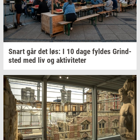
Snart går det løs: I 10 dage
fyl­des
Grind­
sted
med liv og
ak­ti­vi­te­ter