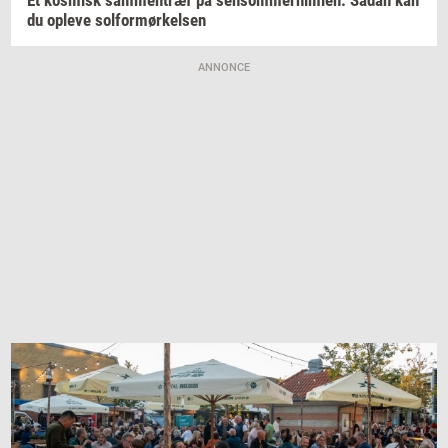
du
op­le­ve
sol­for­mør­kel­sen
ANNONCE