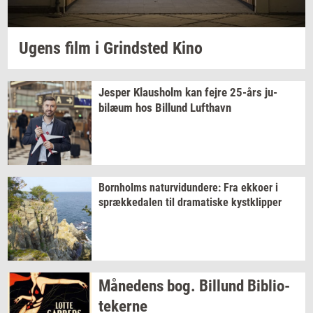
Ugens film i
Grind­sted
Kino
Jes­per
Klaus­holm
kan fejre
25-års
ju­
bilæum
hos
Bil­lund
Luft­havn
Born­holms
na­tur­vi­dun­de­re:
Fra
ek­ko­er
i
spræk­ke­da­len
til
dra­ma­ti­ske
kyst­klip­per
Må­ne­dens
bog.
Bil­lund
Bi­bli­o­
te­ker­ne