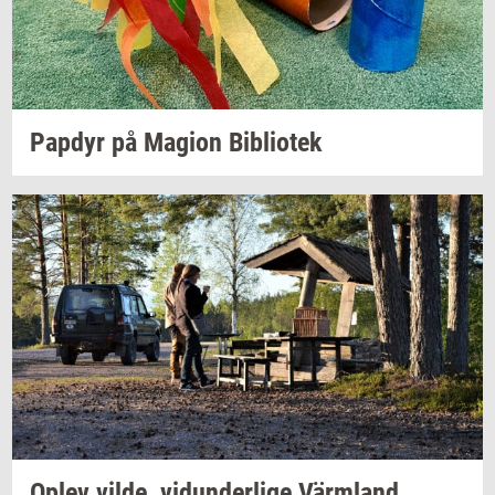
Pap­dyr
på
Magion
Bi­bli­o­tek
Oplev
vilde,
vi­dun­der­li­ge
Värmland