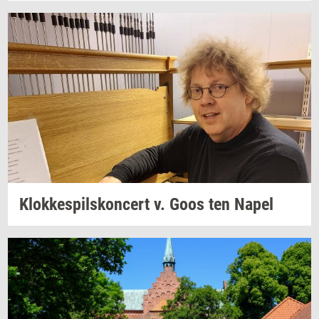
Klok­ke­spils­kon­cert
v. Goos ten Napel