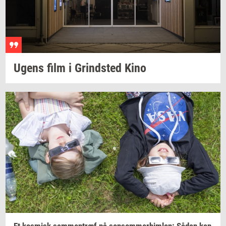
Ugens film i
Grind­sted
Kino
Et
kos­misk
sam­men­træf
på
sen­som­mer­him­len:
Sådan kan