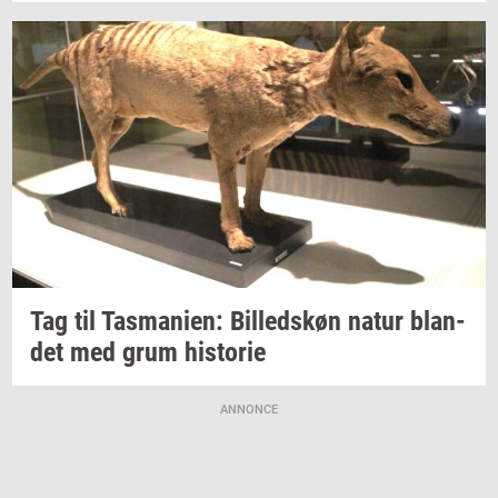
Tag til
Tas­ma­ni­en:
Bil­leds­køn
natur
blan­
det
med grum
hi­sto­rie
ANNONCE