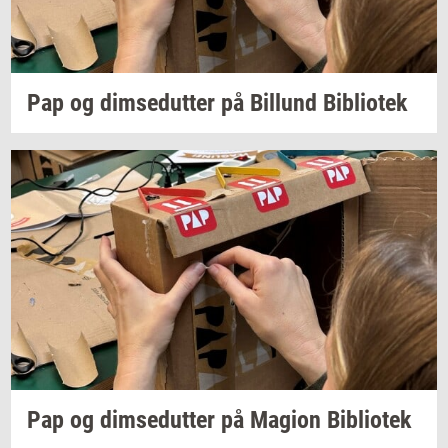
Pap og
dim­se­dut­ter
på
Bil­lund
Bi­bli­o­tek
Pap og
dim­se­dut­ter
på
Magion
Bi­bli­o­tek