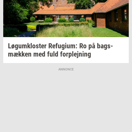
Løgum­klo­ster
Re­fu­gi­um:
Ro på
bags­
mæk­ken
med fuld
for­plej­ning
ANNONCE