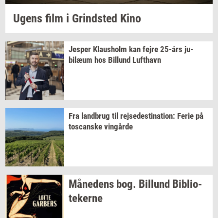
Ugens film i
Grind­sted
Kino
Jes­per
Klaus­holm
kan fejre
25-års
ju­
bilæum
hos
Bil­lund
Luft­havn
Fra
land­brug
til
rej­se­desti­na­tion:
Ferie på
toscan­ske
vin­går­de
Må­ne­dens
bog.
Bil­lund
Bi­bli­o­
te­ker­ne