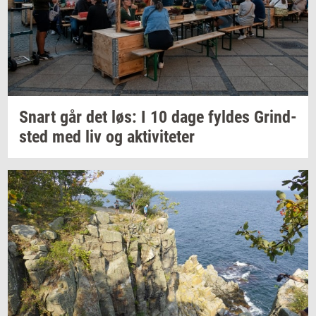
Snart går det løs: I 10 dage
fyl­des
Grind­
sted
med liv og
ak­ti­vi­te­ter