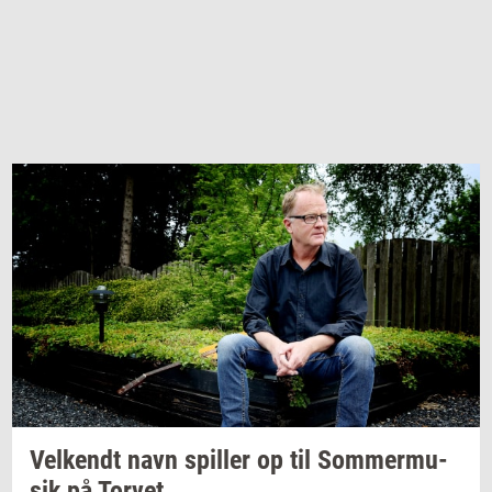
Vel­kendt
navn
spil­ler
op til
Som­mer­mu­
sik
på
Tor­vet