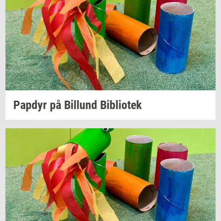
Pap­dyr
på
Bil­lund
Bi­bli­o­tek