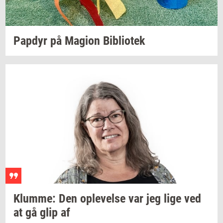
Pap­dyr
på
Magion
Bi­bli­o­tek
Klum­me:
Den
op­le­vel­se
var jeg lige ved
at gå glip af