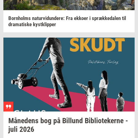
Born­holms
na­tur­vi­dun­de­re:
Fra
ek­ko­er
i
spræk­ke­da­len
til
dra­ma­ti­ske
kyst­klip­per
Må­ne­dens
bog på
Bil­lund
Bi­bli­o­te­ker­ne
-
juli 2026