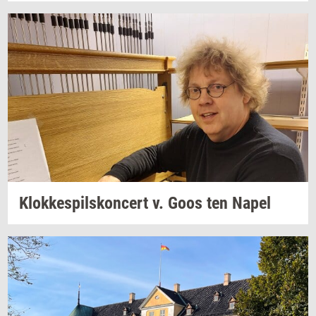
Klok­ke­spils­kon­cert
v. Goos ten Napel