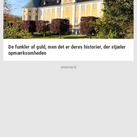
De
funk­ler
af guld, men det er deres
hi­sto­ri­er,
der
stjæ­ler
op­mærk­som­he­den
ANNONCE