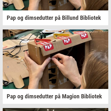
Pap og
dim­se­dut­ter
på
Bil­lund
Bi­bli­o­tek
Pap og
dim­se­dut­ter
på
Magion
Bi­bli­o­tek