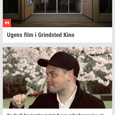
Ugens film i
Grind­sted
Kino