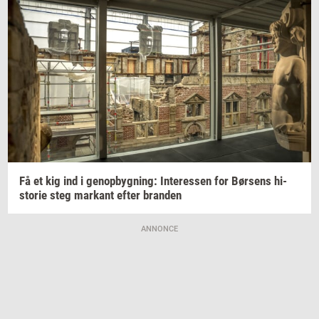
Få et kig ind i
genop­byg­ning:
In­ter­es­sen
for
Bør­sens
hi­
sto­rie
steg
mar­kant
efter
bran­den
ANNONCE