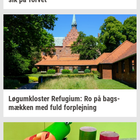
Løgum­klo­ster
Re­fu­gi­um:
Ro på
bags­
mæk­ken
med fuld
for­plej­ning