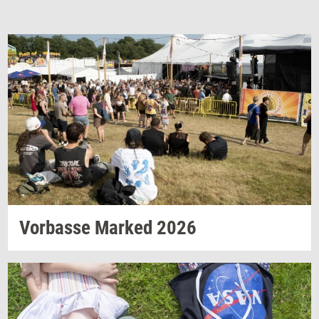
Vor­bas­se
Mar­ked
2026