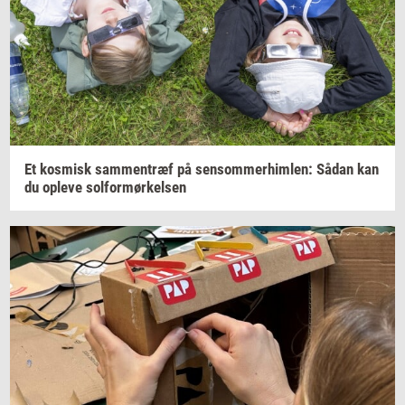
Et
kos­misk
sam­men­træf
på
sen­som­mer­him­len:
Sådan kan
du
op­le­ve
sol­for­mør­kel­sen