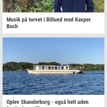
Musik på
tor­vet
i
Bil­lund
med
Kas­per
Buch
Oplev
Skan­der­borg
- også helt uden