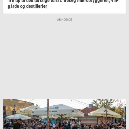
Tre tip til den
tørsti­ge
turist:
Besøg
mi­kro­bryg­ge­ri­er,
vin­
går­de
og
destil­le­ri­er
ANNONCE