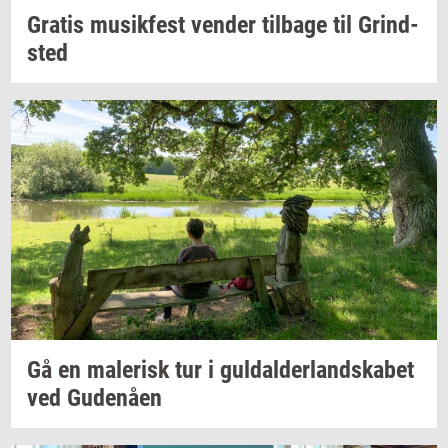
Gra­tis
mu­sik­fest
ven­der
til­ba­ge
til
Grind­
sted
Gå en
ma­le­risk
tur i
gul­dal­der­land­ska­bet
ved
Gu­denå­en