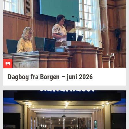
Dag­bog
fra
Bor­gen
– juni 2026