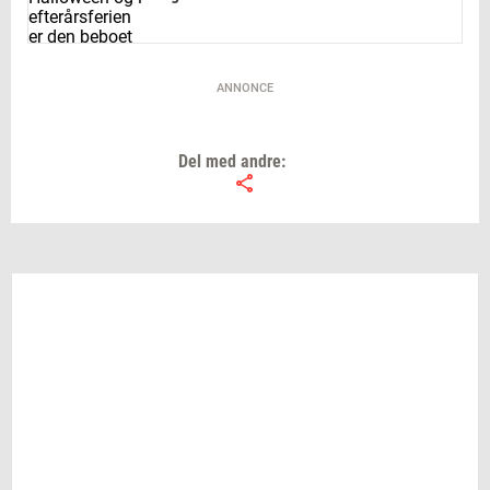
Cirkus: Cirkus Mascot er i både Grindsted,
Billund og Sdr. Omme.
ANNONCE
Kulturhuset Grindsted Kino: Den vilde
robot og Børnene fra Sølvgade.
Del med andre:
Fra Hånden, krea-café, Billund: Gratis
ansigtsmaling (kun torsdag).
De enkelte arrangørers hjemmesider