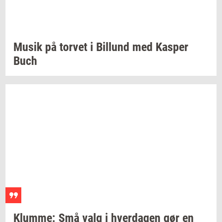
Musik på
tor­vet
i
Bil­lund
med
Kas­per
Buch
Klum­me:
Små valg i
hver­da­gen
gør en