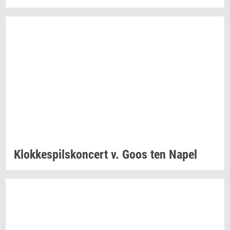
Klok­ke­spils­kon­cert
v. Goos ten Napel