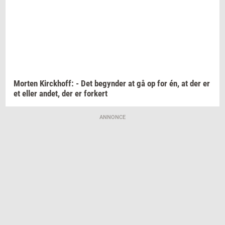
Mor­ten
Kirck­hoff:
- Det
be­gyn­der
at gå op for én, at der er
et eller
andet,
der er
for­kert
ANNONCE