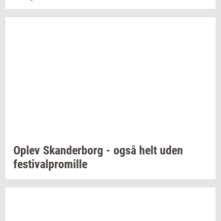
Oplev
Skan­der­borg
- også helt uden
festi­val­pro­mil­le