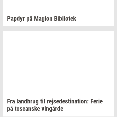
Pap­dyr
på
Magion
Bi­bli­o­tek
Fra
land­brug
til
rej­se­desti­na­tion:
Ferie
på
toscan­ske
vin­går­de