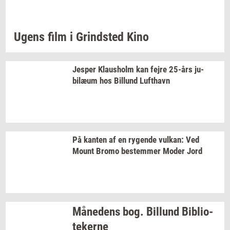
Ugens film i
Grind­sted
Kino
Jes­per
Klaus­holm
kan fejre
25-års
ju­
bilæum
hos
Bil­lund
Luft­havn
På
kan­ten
af en
ry­gen­de
vulkan:
Ved
Mount Bromo
be­stem­mer
Moder Jord
Må­ne­dens
bog.
Bil­lund
Bi­bli­o­
te­ker­ne