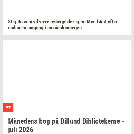
Stig
Ros­sen
vil være
ny­be­gyn­der
igen. Men først efter
endnu en
om­gang
i
mu­si­cal­ma­ne­gen
Må­ne­dens
bog på
Bil­lund
Bi­bli­o­te­ker­ne
-
juli 2026