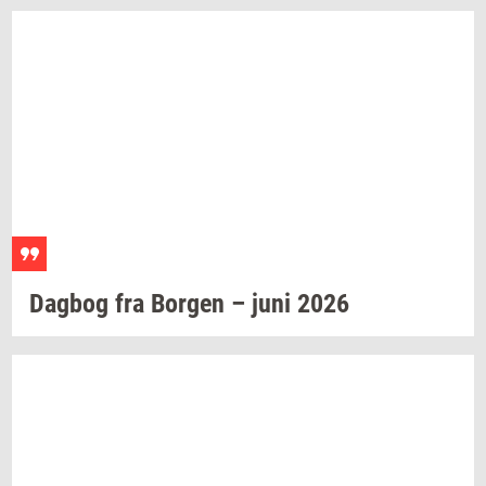
Dag­bog
fra
Bor­gen
– juni 2026