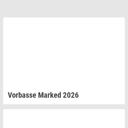
Vor­bas­se
Mar­ked
2026