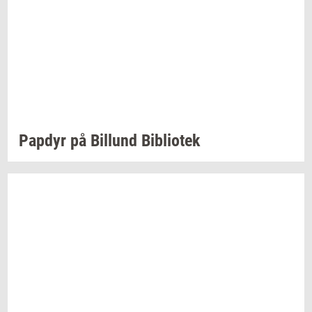
Pap­dyr
på
Bil­lund
Bi­bli­o­tek