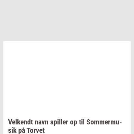
Vel­kendt
navn
spil­ler
op til
Som­mer­mu­
sik
på
Tor­vet