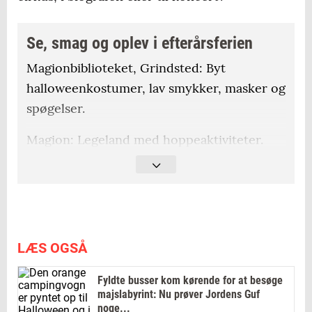
Se, smag og oplev i efterårsferien
Magionbiblioteket, Grindsted: Byt
halloweenkostumer, lav smykker, masker og
spøgelser.
Magion: Legeland med hoppeaktiviteter.
Billund Bibliotek: Kostumebytte,
højtlæsning, krible-krabletur og teater.
Centralen, Unge- og kulturhuset,
Grindsted: Koncert og Open Mic.
LÆS OGSÅ
Karensminde: Smag på gris og kyllinger,
Fyldte busser kom kørende for at besøge
rødder og kartofler.
majslabyrint: Nu prøver Jordens Guf
noge...