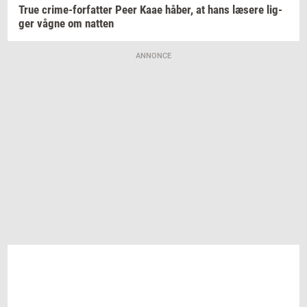
True
crime-​forfatter
Peer Kaae
håber,
at hans
læ­se­re
lig­
ger
vågne om
nat­ten
ANNONCE