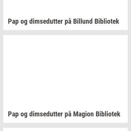
Pap og
dim­se­dut­ter
på
Bil­lund
Bi­bli­o­tek
Pap og
dim­se­dut­ter
på
Magion
Bi­bli­o­tek