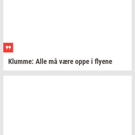
Klum­me:
Alle må være oppe i
fly­e­ne