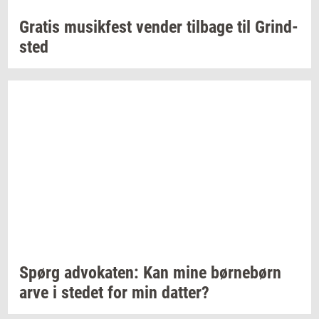
Gra­tis
mu­sik­fest
ven­der
til­ba­ge
til
Grind­
sted
Spørg
ad­vo­ka­ten:
Kan mine
bør­ne­børn
arve i
ste­det
for min
dat­ter?