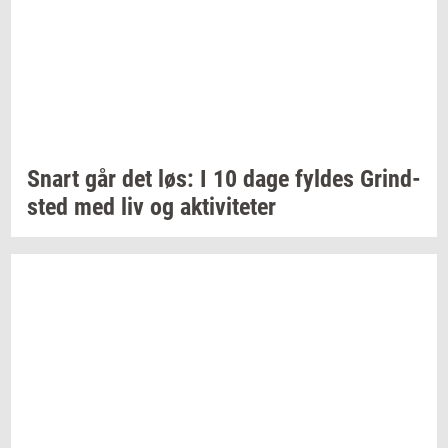
Snart går det løs: I 10 dage
fyl­des
Grind­
sted
med liv og
ak­ti­vi­te­ter