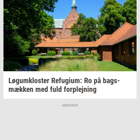
Løgum­klo­ster
Re­fu­gi­um:
Ro på
bags­
mæk­ken
med fuld
for­plej­ning
ANNONCE