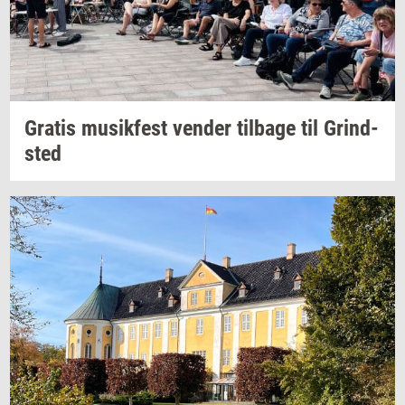
Gra­tis
mu­sik­fest
ven­der
til­ba­ge
til
Grind­
sted