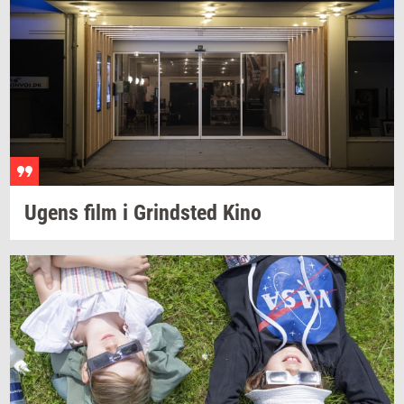
Ugens film i
Grind­sted
Kino