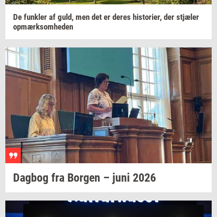
De
funk­ler
af guld, men det er deres
hi­sto­ri­er,
der
stjæ­ler
op­mærk­som­he­den
Dag­bog
fra
Bor­gen
– juni 2026