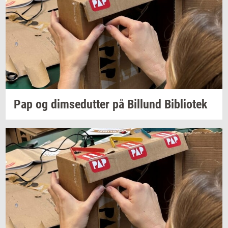
Pap og
dim­se­dut­ter
på
Bil­lund
Bi­bli­o­tek