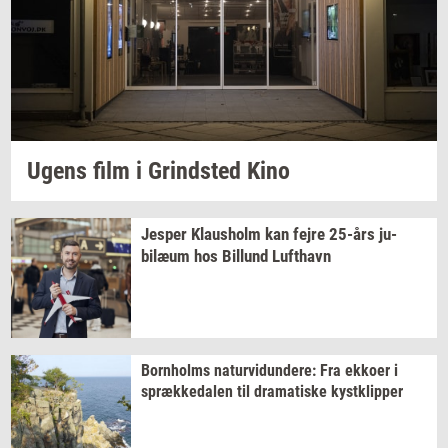
Ugens film i
Grind­sted
Kino
Jes­per
Klaus­holm
kan fejre
25-års
ju­
bilæum
hos
Bil­lund
Luft­havn
Born­holms
na­tur­vi­dun­de­re:
Fra
ek­ko­er
i
spræk­ke­da­len
til
dra­ma­ti­ske
kyst­klip­per