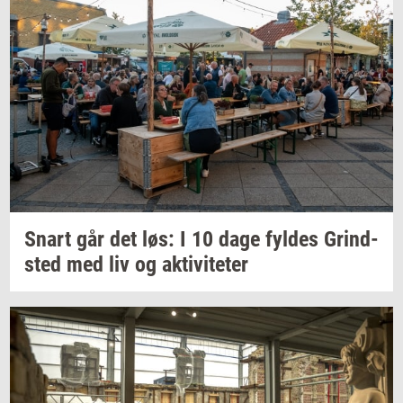
Snart går det løs: I 10 dage
fyl­des
Grind­
sted
med liv og
ak­ti­vi­te­ter