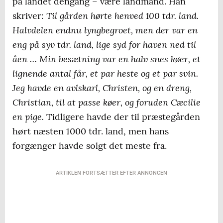
på landet dengang – være landmand. Han
Til gården hørte henved 100 tdr. land.
skriver:
Halvdelen endnu lyngbegroet, men der var en
eng på syv tdr. land, lige syd for haven ned til
åen … Min besætning var en halv snes køer, et
lignende antal får, et par heste og et par svin.
Jeg havde en avlskarl, Christen, og en dreng,
Christian, til at passe køer, og foruden Cæcilie
en pige.
Tidligere havde der til præstegården
hørt næsten 1000 tdr. land, men hans
forgænger havde solgt det meste fra.
ARTIKLEN FORTSÆTTER EFTER ANNONCEN