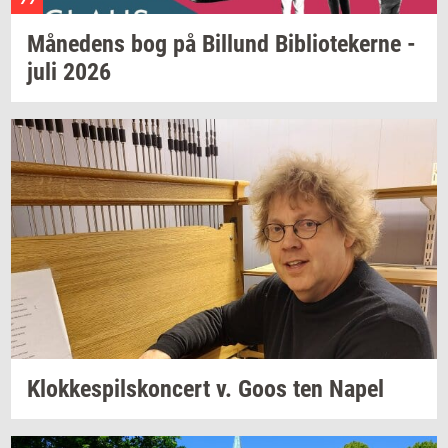
Må­ne­dens
bog på
Bil­lund
Bi­bli­o­te­ker­ne
-
juli 2026
Klok­ke­spils­kon­cert
v. Goos ten Napel