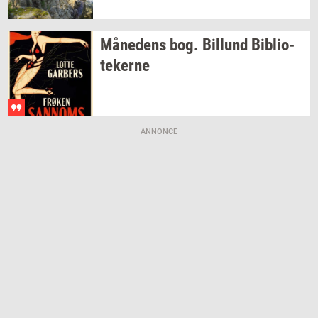
Må­ne­dens
bog.
Bil­lund
Bi­bli­o­
te­ker­ne
ANNONCE