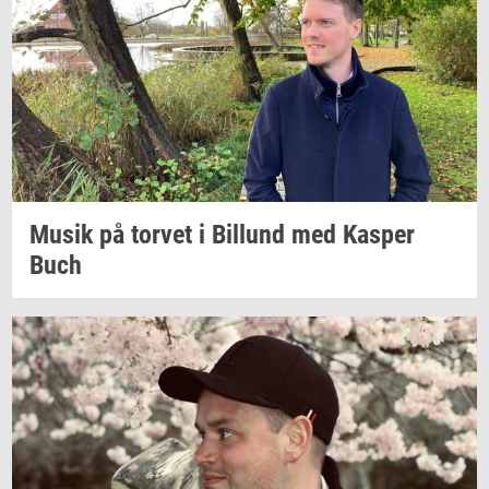
Musik på
tor­vet
i
Bil­lund
med
Kas­per
Buch