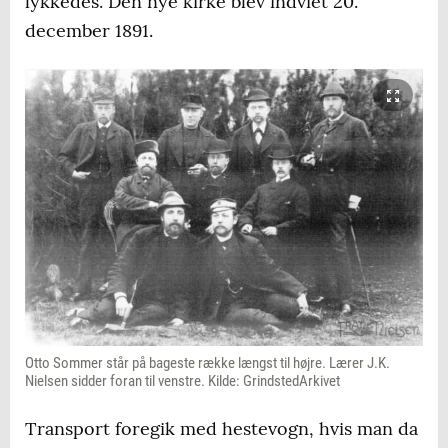
lykkedes. Den nye kirke blev indviet 20.
december 1891.
Otto Sommer står på bageste række længst til højre. Lærer J.K.
Nielsen sidder foran til venstre. Kilde: GrindstedArkivet
Transport foregik med hestevogn, hvis man da