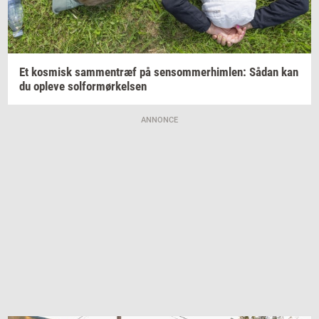
Et
kos­misk
sam­men­træf
på
sen­som­mer­him­len:
Sådan kan
du
op­le­ve
sol­for­mør­kel­sen
ANNONCE