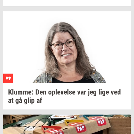
Klum­me:
Den
op­le­vel­se
var jeg lige ved
at gå glip af