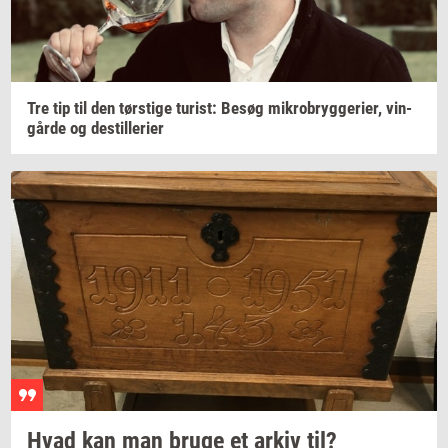
Tre tip til den
tørsti­ge
turist:
Besøg
mi­kro­bryg­ge­ri­er,
vin­
går­de
og
destil­le­ri­er
Hvad kan man bruge et arkiv til?