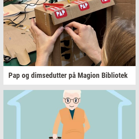
Pap og
dim­se­dut­ter
på
Magion
Bi­bli­o­tek