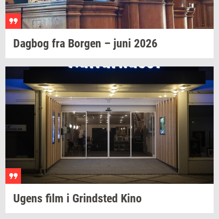
Dag­bog
fra
Bor­gen
– juni 2026
Ugens film i
Grind­sted
Kino