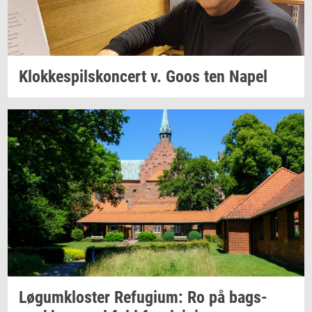
Klok­ke­spils­kon­cert
v. Goos ten Napel
Løgum­klo­ster
Re­fu­gi­um:
Ro på
bags­