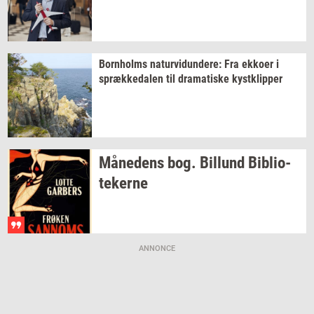
Born­holms
na­tur­vi­dun­de­re:
Fra
ek­ko­er
i
spræk­ke­da­len
til
dra­ma­ti­ske
kyst­klip­per
Må­ne­dens
bog.
Bil­lund
Bi­bli­o­
te­ker­ne
ANNONCE