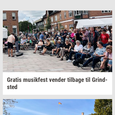
Gra­tis
mu­sik­fest
ven­der
til­ba­ge
til
Grind­
sted