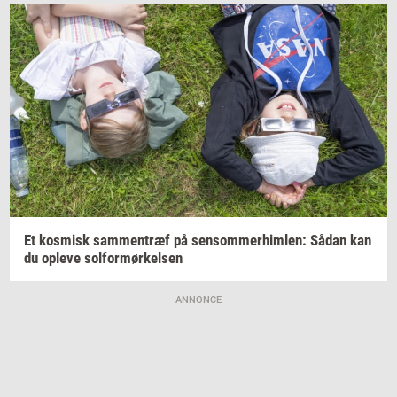
Et
kos­misk
sam­men­træf
på
sen­som­mer­him­len:
Sådan kan
du
op­le­ve
sol­for­mør­kel­sen
ANNONCE