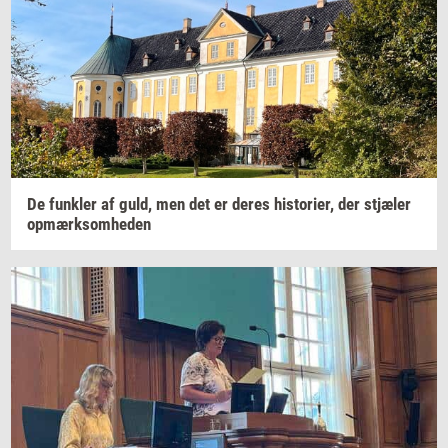
De
funk­ler
af guld, men det er deres
hi­sto­ri­er,
der
stjæ­ler
op­mærk­som­he­den