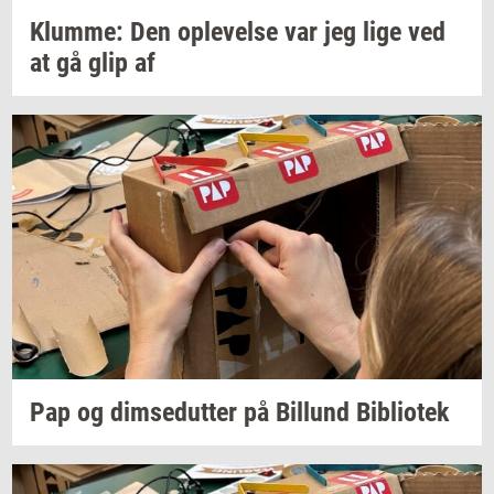
Klum­me:
Den
op­le­vel­se
var jeg lige ved
at gå glip af
Pap og
dim­se­dut­ter
på
Bil­lund
Bi­bli­o­tek