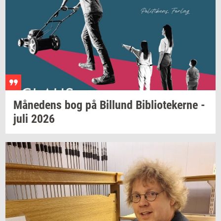
Må­ne­dens
bog på
Bil­lund
Bi­bli­o­te­ker­ne
-
juli 2026