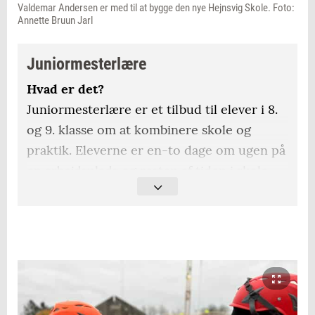
Valdemar Andersen er med til at bygge den nye Hejnsvig Skole. Foto:
Annette Bruun Jarl
Juniormesterlære
Hvad er det?
Juniormesterlære er et tilbud til elever i 8.
og 9. klasse om at kombinere skole og
praktik. Eleverne er en-to dage om ugen på
en arbejdsplads og resten af tiden i skole.
Formålet
Ordningen skal give eleverne en mere
praktisk skolegang og gøre dem klogere på
arbejdslivet.
Hvor findes den?