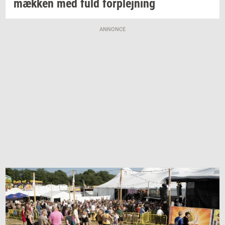
mæk­ken
med fuld
for­plej­ning
ANNONCE