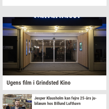
Ugens film i
Grind­sted
Kino
Jes­per
Klaus­holm
kan fejre
25-års
ju­
bilæum
hos
Bil­lund
Luft­havn