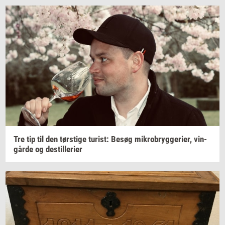
Tre tip til den
tørsti­ge
turist:
Besøg
mi­kro­bryg­ge­ri­er,
vin­
går­de
og
destil­le­ri­er