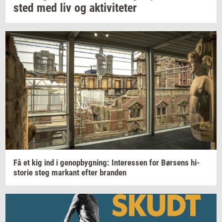
sted
med liv og
ak­ti­vi­te­ter
Få et kig ind i
genop­byg­ning:
In­ter­es­sen
for
Bør­sens
hi­
sto­rie
steg
mar­kant
efter
bran­den