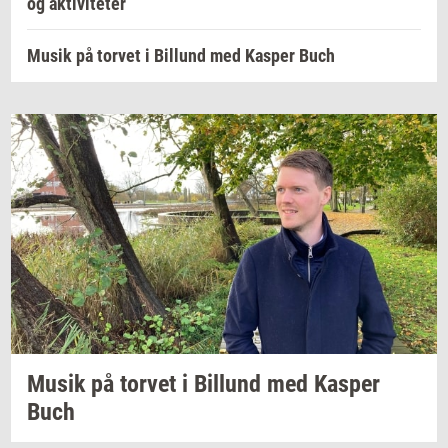
og aktiviteter
Musik på torvet i Billund med Kasper Buch
Musik på
tor­vet
i
Bil­lund
med
Kas­per
Buch