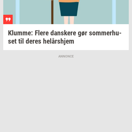
Klum­me: Flere
dan­ske­re
gør
som­mer­hu­
set
til deres
helårs­hjem
ANNONCE