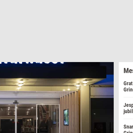
Mes
Grat
Grin
Jesp
jubi
Snar
Grin