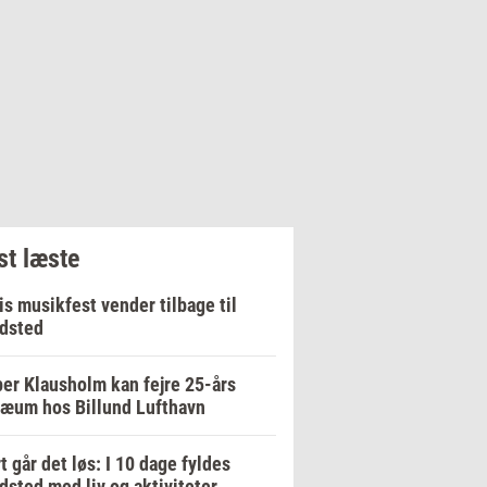
t læste
is musikfest vender tilbage til
dsted
er Klausholm kan fejre 25-års
læum hos Billund Lufthavn
t går det løs: I 10 dage fyldes
dsted med liv og aktiviteter