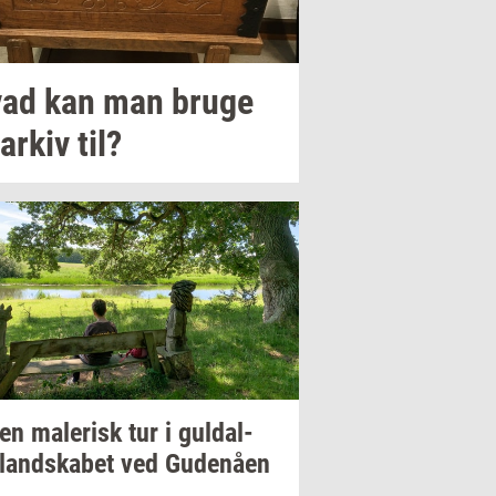
ad kan man bruge
 arkiv til?
 en
ma­le­risk
tur i
gul­dal­
­land­ska­bet
ved
Gu­denå­en