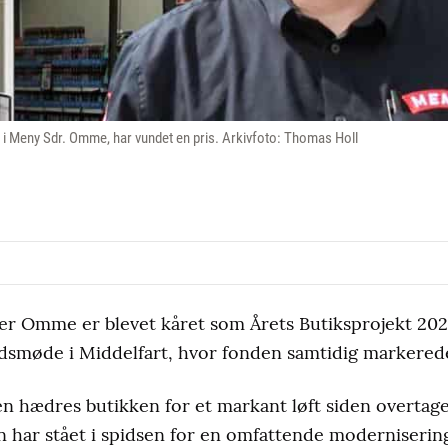
 Meny Sdr. Omme, har vundet en pris. Arkivfoto: Thomas Holl
 Omme er blevet kåret som Årets Butiksprojekt 2025
dsmøde i Middelfart, hvor fonden samtidig markerede
n hædres butikken for et markant løft siden overtage
har stået i spidsen for en omfattende moderniseri