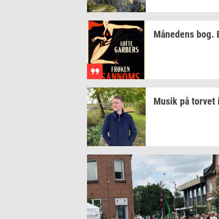
Må­ne­dens
bog.
Musik på
tor­vet