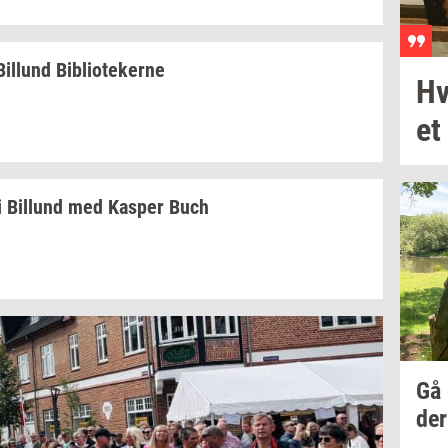
Bil­lund
Bi­bli­o­te­ker­ne
Hv
et
i
Bil­lund
med
Kas­per
Buch
Gå
der