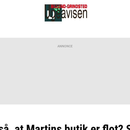
ANNONCE
å, at Martins butik er flot? 