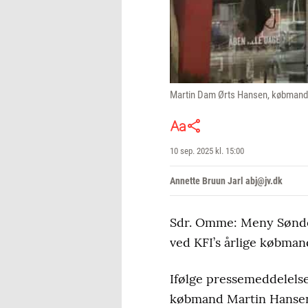
Martin Dam Ørts Hansen, købmand i
10 sep. 2025 kl. 15:00
Annette Bruun Jarl abj@jv.dk
Sdr. Omme: Meny Sønder
ved KFI’s årlige købman
Ifølge pressemeddelelse
købmand Martin Hansen 