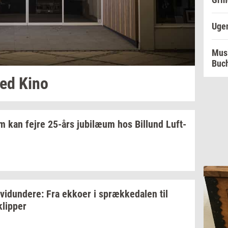
Ugen
Musi
Buc
ted
Kino
lm
kan fejre
25-års
ju­bilæum
hos
Bil­lund
Luft­
­vi­dun­de­re:
Fra
ek­ko­er
i
spræk­ke­da­len
til
klip­per