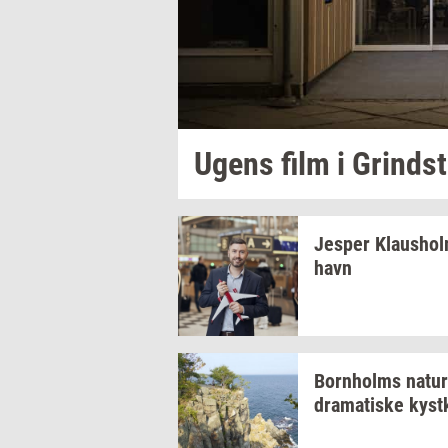
Ugens film i
Grind­s
Jes­per
Klaus­ho
havn
Born­holms
na­tur
dra­ma­ti­ske
kyst­