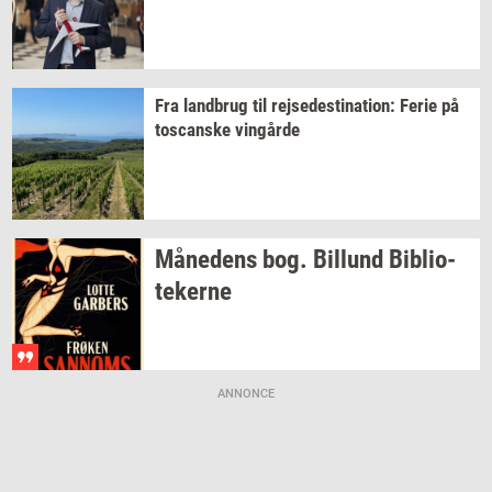
Fra
land­brug
til
rej­se­desti­na­tion:
Ferie på
toscan­ske
vin­går­de
Må­ne­dens
bog.
Bil­lund
Bi­bli­o­
te­ker­ne
ANNONCE