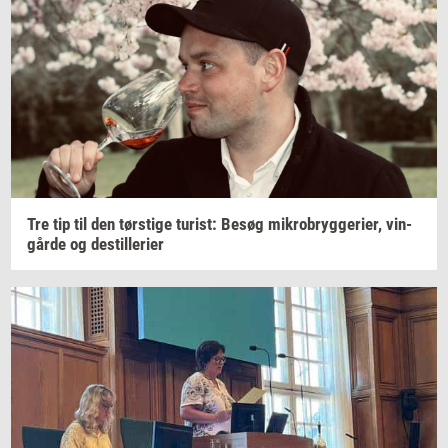
Tre tip til den
tørsti­ge
turist:
Besøg
mi­kro­bryg­ge­ri­er,
vin­
går­de
og
destil­le­ri­er