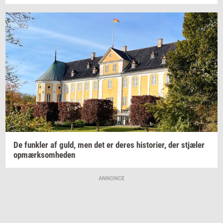
De
funk­ler
af guld, men det er deres
hi­sto­ri­er,
der
stjæ­ler
op­mærk­som­he­den
ANNONCE