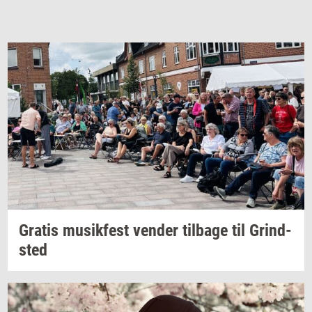
Gra­tis
mu­sik­fest
ven­der
til­ba­ge
til
Grind­
sted