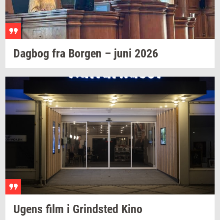
Dag­bog
fra
Bor­gen
– juni 2026
Ugens film i
Grind­sted
Kino