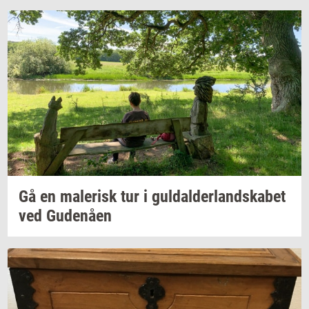
Gå en
ma­le­risk
tur i
gul­dal­der­land­ska­bet
ved
Gu­denå­en