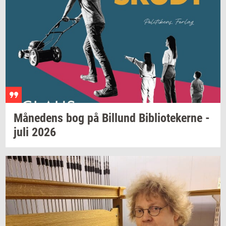
Må­ne­dens
bog på
Bil­lund
Bi­bli­o­te­ker­ne
-
juli 2026