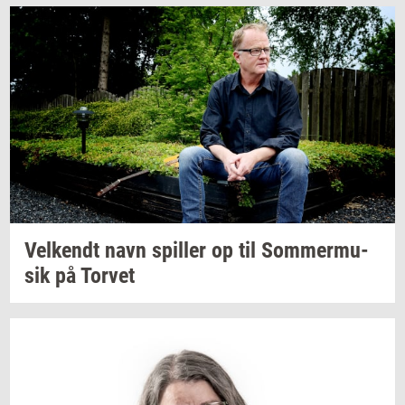
Vel­kendt
navn
spil­ler
op til
Som­mer­mu­
sik
på
Tor­vet