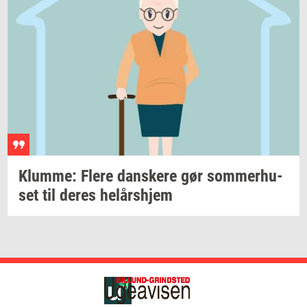
Klum­me: Flere
dan­ske­re
gør
som­mer­hu­
set
til deres
helårs­hjem