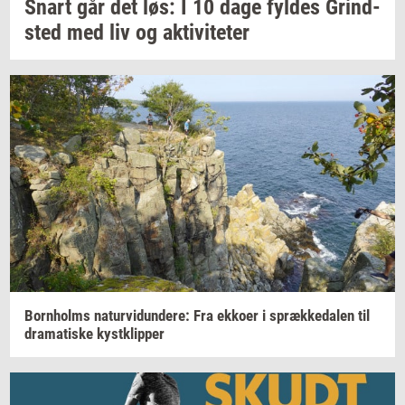
Snart går det løs: I 10 dage
fyl­des
Grind­
sted
med liv og
ak­ti­vi­te­ter
Born­holms
na­tur­vi­dun­de­re:
Fra
ek­ko­er
i
spræk­ke­da­len
til
dra­ma­ti­ske
kyst­klip­per