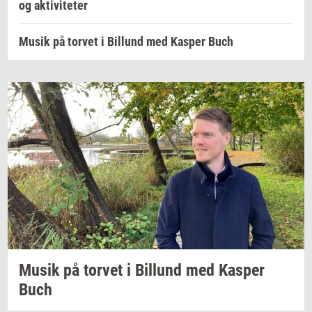
og aktiviteter
Musik på torvet i Billund med Kasper Buch
Musik på
tor­vet
i
Bil­lund
med
Kas­per
Buch