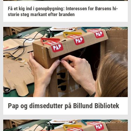
Få et kig ind i
genop­byg­ning:
In­ter­es­sen
for
Bør­sens
hi­
sto­rie
steg
mar­kant
efter
bran­den
Pap og
dim­se­dut­ter
på
Bil­lund
Bi­bli­o­tek