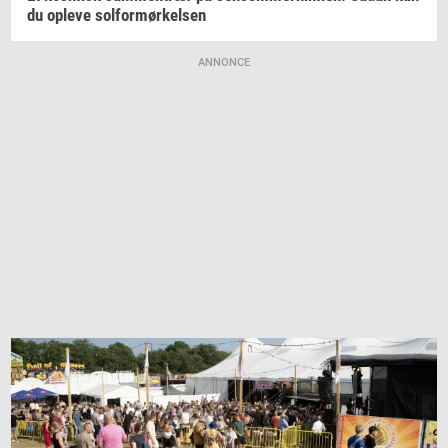
du
op­le­ve
sol­for­mør­kel­sen
ANNONCE