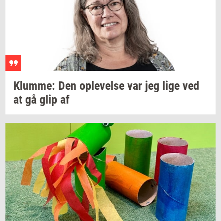
Klum­me:
Den
op­le­vel­se
var jeg lige ved
at gå glip af