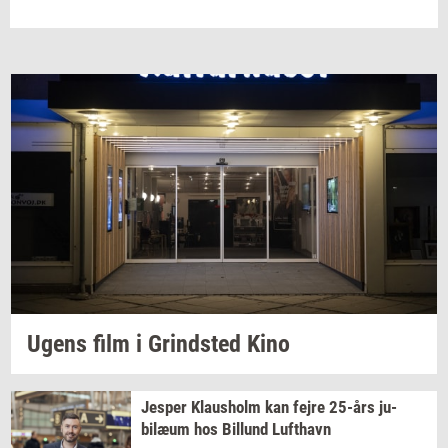
Ugens film i
Grind­sted
Kino
Jes­per
Klaus­holm
kan fejre
25-års
ju­
bilæum
hos
Bil­lund
Luft­havn