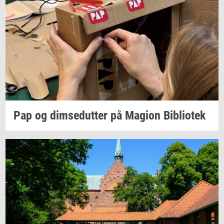
Pap og
dim­se­dut­ter
på
Magion
Bi­bli­o­tek