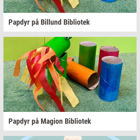
Pap­dyr
på
Bil­lund
Bi­bli­o­tek
Pap­dyr
på
Magion
Bi­bli­o­tek