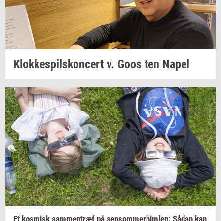
Klok­ke­spils­kon­cert
v. Goos ten Napel
Et
kos­misk
sam­men­træf
på
sen­som­mer­him­len:
Sådan kan