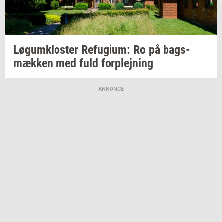
Løgum­klo­ster
Re­fu­gi­um:
Ro på
bags­
mæk­ken
med fuld
for­plej­ning
ANNONCE