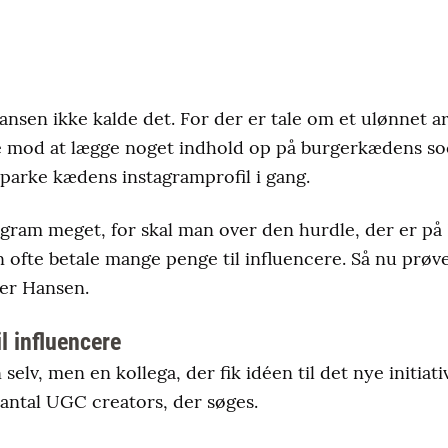
ansen ikke kalde det. For der er tale om et ulønnet a
se mod at lægge noget indhold op på burgerkædens soc
 sparke kædens instagramprofil i gang.
agram meget, for skal man over den hurdle, der er på I
an ofte betale mange penge til influencere. Så nu prøver
der Hansen.
il influencere
selv, men en kollega, der fik idéen til det nye initia
antal UGC creators, der søges.