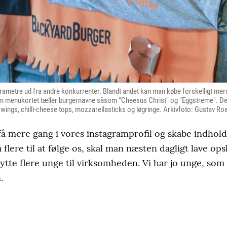
parametre ud fra andre konkurrenter. Blandt andet kan man købe forskelligt m
m menukortet tæller burgernavne såsom "Cheesus Christ" og "Eggstreme". De
t wings, chilli-cheese tops, mozzarellasticks og løgringe. Arkivfoto: Gustav R
 få mere gang i vores instagramprofil og skabe indhold
få flere til at følge os, skal man næsten dagligt lave ops
ytte flere unge til virksomheden. Vi har jo unge, som
.