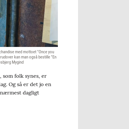
erchandise med mottoet "Once you
rudover kan man også bestille "En
oesbjerg Mygind
, som folk synes, er
lag. Og så er det jo en
 nærmest dagligt