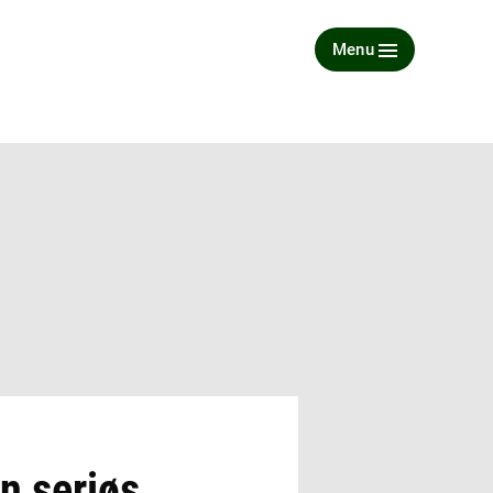
Menu
n seriøs