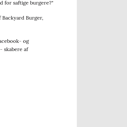
ed for saftige burgere?"
af Backyard Burger,
Facebook- og
- skabere af