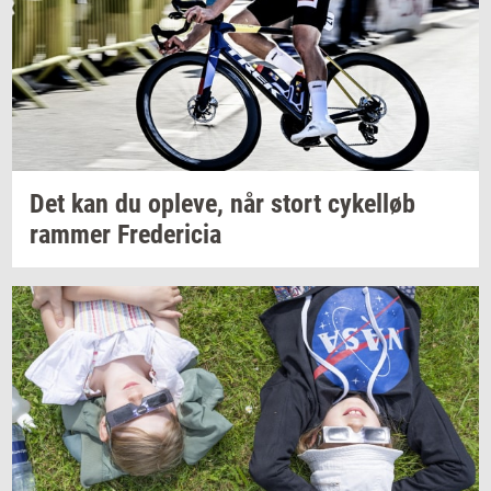
Det kan du
op­le­ve,
når stort
cy­kel­løb
ram­mer
Fre­de­ri­cia