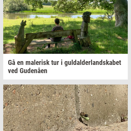
Gå en
ma­le­risk
tur i
gul­dal­der­land­ska­bet
ved
Gu­denå­en