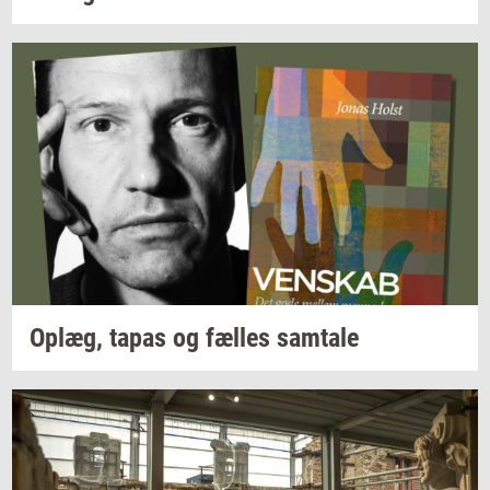
Oplæg,
tapas og
fæl­les
sam­ta­le