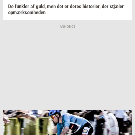
De
funk­ler
af guld, men det er deres
hi­sto­ri­er,
der
stjæ­ler
op­mærk­som­he­den
ANNONCE