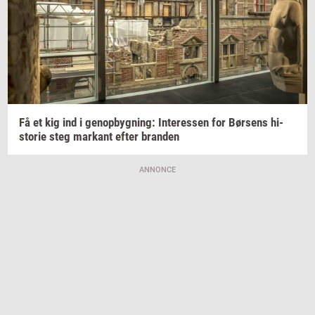
Få et kig ind i
genop­byg­ning:
In­ter­es­sen
for
Bør­sens
hi­
sto­rie
steg
mar­kant
efter
bran­den
ANNONCE