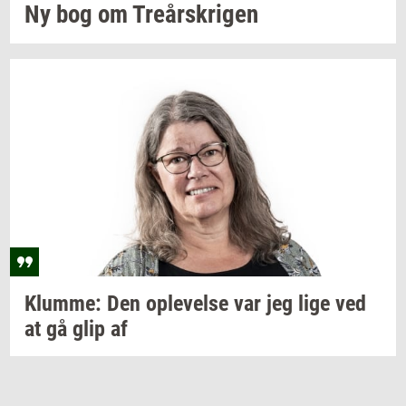
Ny bog om
Tre­år­skri­gen
Klum­me:
Den
op­le­vel­se
var jeg lige ved
at gå glip af