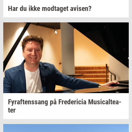
Har du ikke
mod­ta­get
avi­sen?
Fyraf­tens­sang
på
Fre­de­ri­cia
Mu­si­cal­te­a­
ter