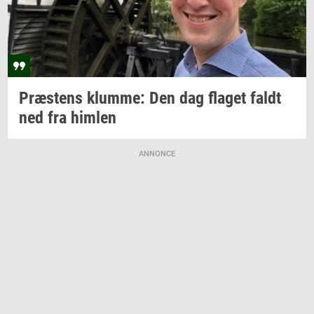
Præ­stens
klum­me:
Den dag
fla­get
faldt
ned fra
him­len
ANNONCE