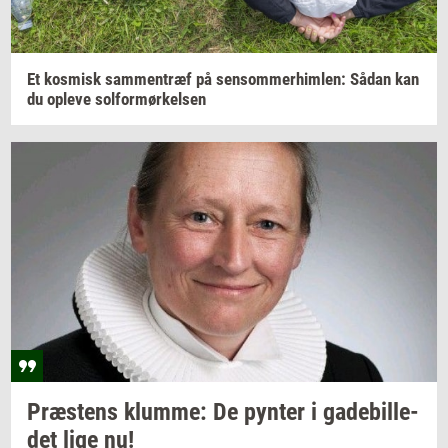
Et
kos­misk
sam­men­træf
på
sen­som­mer­him­len:
Sådan kan
du
op­le­ve
sol­for­mør­kel­sen
Præ­stens
klum­me:
De
py­n­ter
i
ga­de­bil­le­
det
lige nu!