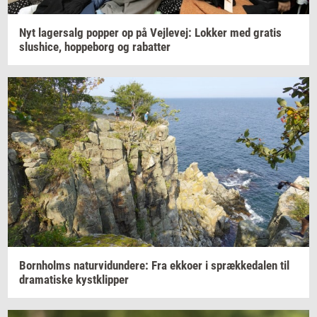
Nyt
la­ger­salg
pop­per
op på
Vej­le­vej:
Lok­ker
med
gra­tis
slus­hi­ce,
hop­pe­borg
og
ra­bat­ter
Born­holms
na­tur­vi­dun­de­re:
Fra
ek­ko­er
i
spræk­ke­da­len
til
dra­ma­ti­ske
kyst­klip­per