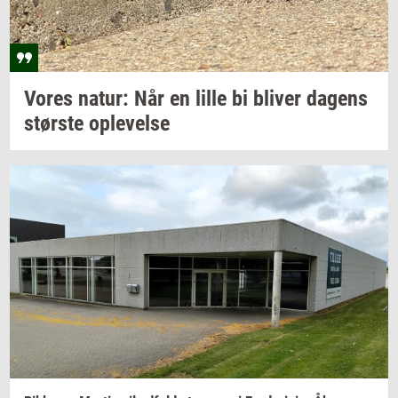
Vores
natur: Når
en lille bi
bli­ver
da­gens
stør­ste
op­le­vel­se