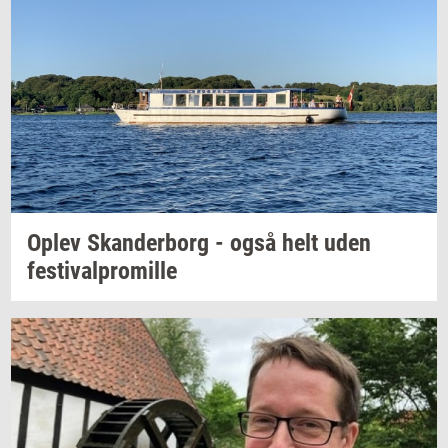
Oplev
Skan­der­borg
- også helt uden
festi­val­pro­mil­le