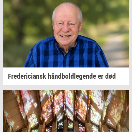
Fre­de­ri­ci­ansk
hånd­bold­le­gen­de
er død