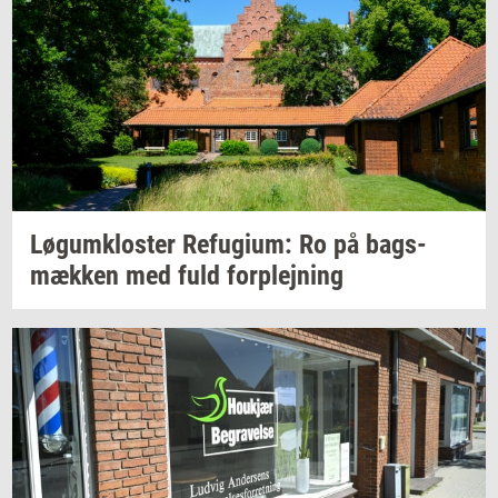
Løgum­klo­ster
Re­fu­gi­um:
Ro på
bags­
mæk­ken
med fuld
for­plej­ning