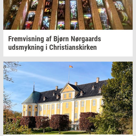
Frem­vis­ning
af Bjørn
Nør­gaards
udsmyk­ning
i
Chri­sti­anskir­ken