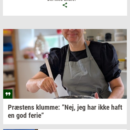
Præ­stens
klum­me: ”Nej,
jeg har ikke haft
en god
ferie”