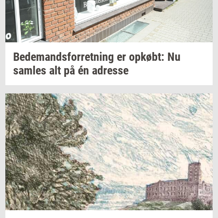
Be­de­mands­for­ret­ning
er
op­købt:
Nu
sam­les
alt på én
adres­se