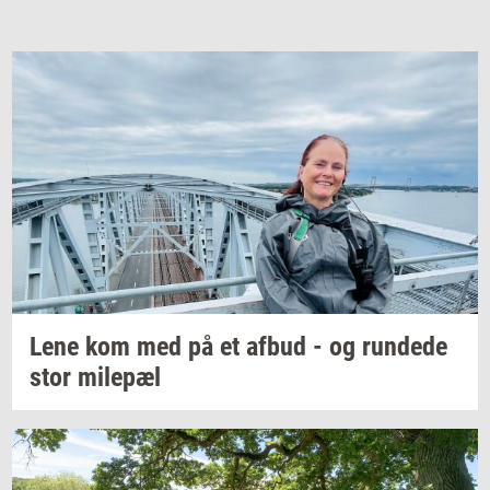
Lene kom med på et afbud - og
run­de­de
stor
milepæl