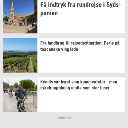
Få
ind­tryk
fra
run­drej­se
i
Syds­
pa­ni­en
Fra
land­brug
til
rej­se­desti­na­tion:
Ferie på
toscan­ske
vin­går­de
Ken­dis
var hyret som
kom­men­ta­tor
- men
cy­kel­rin­grid­ning
endte som stor fuser
ANNONCE