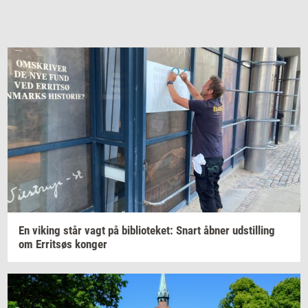
En
viking
står vagt på
bi­bli­o­te­ket:
Snart åbner
ud­stil­ling
om
Er­ritsøs
kon­ger