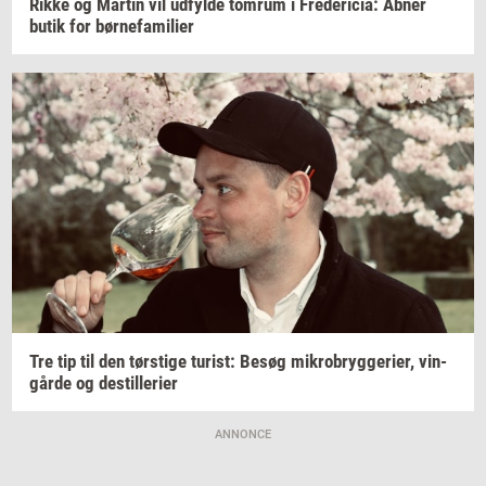
Rikke og
Mar­tin
vil
ud­fyl­de
tom­rum
i
Fre­de­ri­cia:
Åbner
butik for
bør­ne­fa­mi­li­er
Tre tip til den
tørsti­ge
turist:
Besøg
mi­kro­bryg­ge­ri­er,
vin­
går­de
og
destil­le­ri­er
ANNONCE