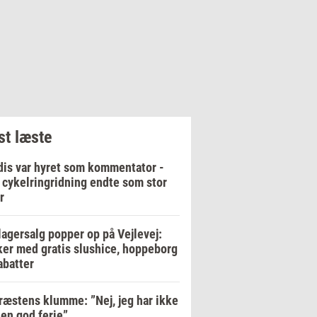
t læste
is var hyret som kommentator -
cykelringridning endte som stor
r
lagersalg popper op på Vejlevej:
er med gratis slushice, hoppeborg
abatter
ræstens klumme: ”Nej, jeg har ikke
 en god ferie”