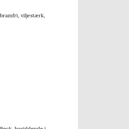
ramfri, viljestærk,
 Beck, bosiddende i