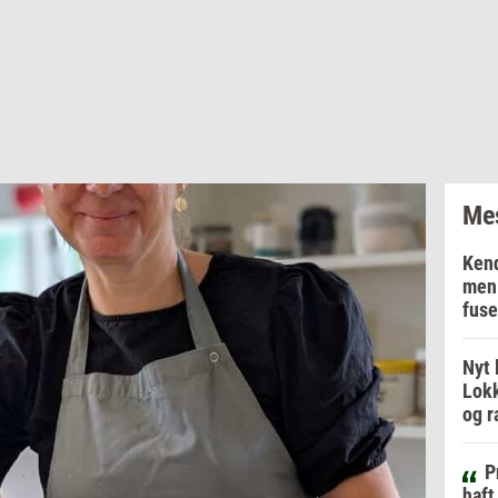
Mes
Kend
men 
fuse
Nyt 
Lokk
og r
P
haft