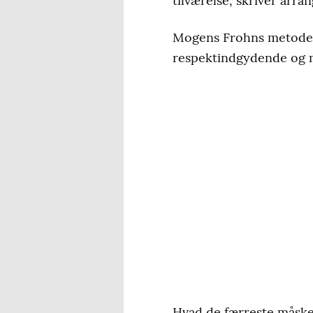
tilværelse, skriver arr
Mogens Frohns metoder v
respektindgydende og med
Hvad de færreste måske 