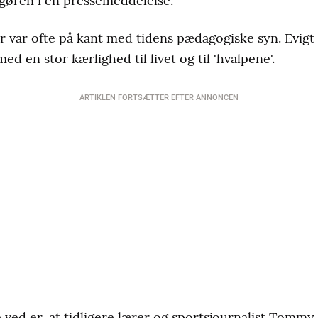
angøren i en pressemeddelelse.
ar ofte på kant med tidens pædagogiske syn. Evigt b
 en stor kærlighed til livet og til 'hvalpene'.
ARTIKLEN FORTSÆTTER EFTER ANNONCEN
ved er, at tidligere lærer og sportsjournalist Tommy