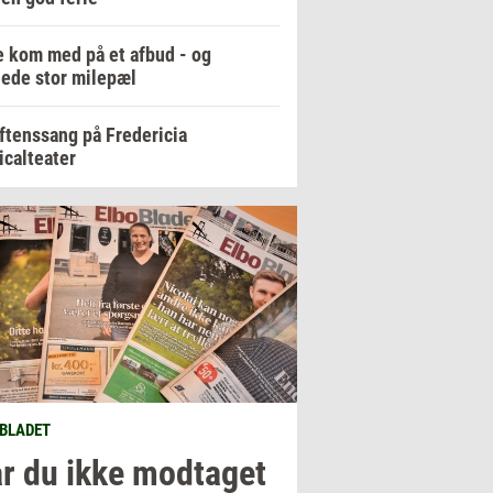
 kom med på et afbud - og
ede stor milepæl
ftenssang på Fredericia
calteater
BLADET
r du ikke
mod­ta­get