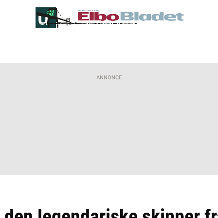
ANNONCE
den legendariske skipper fr