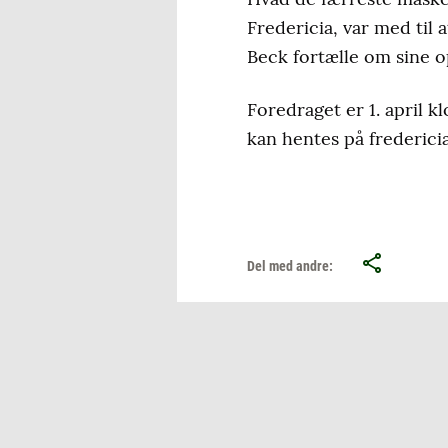
Fredericia, var med ti
Beck fortælle om sine o
Foredraget er 1. april k
kan hentes på fredericia
Del med andre: