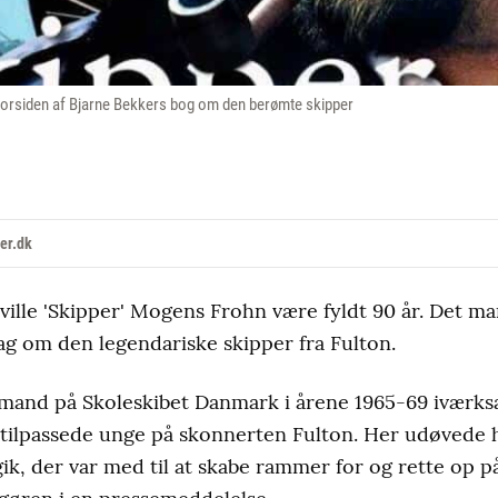
forsiden af Bjarne Bekkers bog om den berømte skipper
er.dk
5 ville 'Skipper' Mogens Frohn være fyldt 90 år. Det m
ag om den legendariske skipper fra Fulton.
yrmand på Skoleskibet Danmark i årene 1965-69 iværks
utilpassede unge på skonnerten Fulton. Her udøvede ha
k, der var med til at skabe rammer for og rette op p