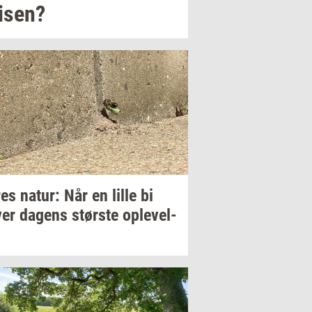
i­sen?
res
natur: Når
en lille bi
ver
da­gens
stør­ste
op­le­vel­