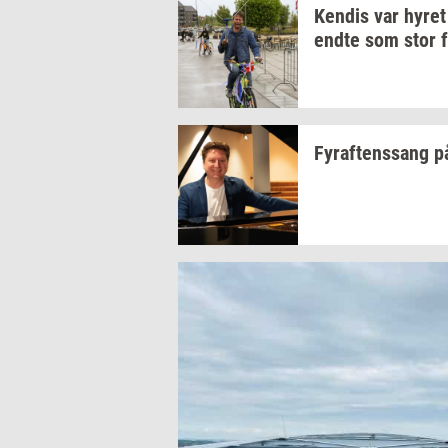
Ken­dis
var hyre
endte som stor 
Fyraf­tens­sang
p