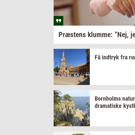
Præ­stens
klum­me: ”Nej,
je
Få
ind­tryk
fra
ru
Born­holms
na­tur
dra­ma­ti­ske
kyst­