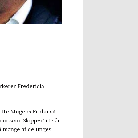
arkerer Fredericia
atte Mogens Frohn sit
n som 'Skipper' i 17 år
å mange af de unges