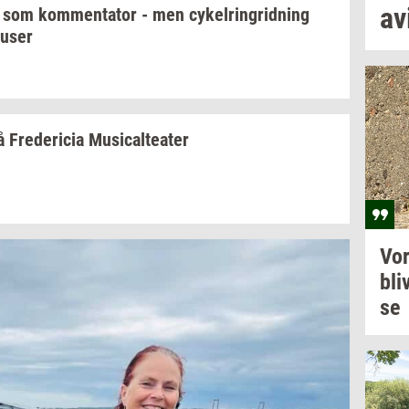
av
t som
kom­men­ta­tor
- men
cy­kel­rin­grid­ning
fuser
å
Fre­de­ri­cia
Mu­si­cal­te­a­ter
Vo
bli­
se