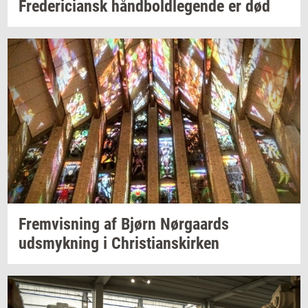
Fre­de­ri­ci­ansk
hånd­bold­le­gen­de
er død
Frem­vis­ning
af Bjørn
Nør­gaards
udsmyk­ning
i
Chri­sti­anskir­ken