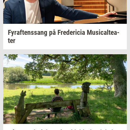
Fyraf­tens­sang
på
Fre­de­ri­cia
Mu­si­cal­te­a­
ter