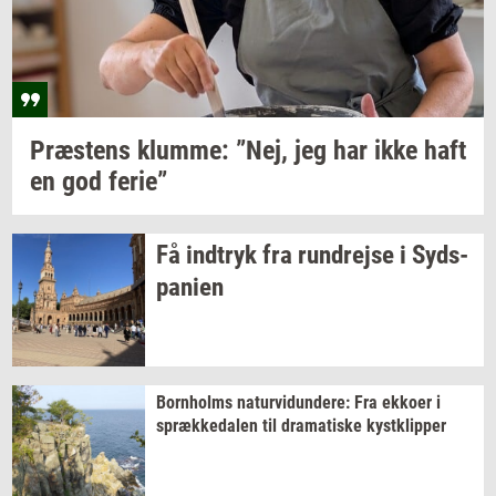
Præ­stens
klum­me: ”Nej,
jeg har ikke haft
en god
ferie”
Få
ind­tryk
fra
run­drej­se
i
Syds­
pa­ni­en
Born­holms
na­tur­vi­dun­de­re:
Fra
ek­ko­er
i
spræk­ke­da­len
til
dra­ma­ti­ske
kyst­klip­per