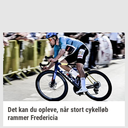
Det kan du
op­le­ve,
når stort
cy­kel­løb
ram­mer
Fre­de­ri­cia