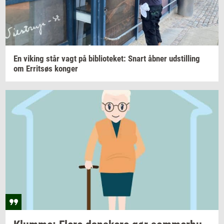
En
viking
står vagt på
bi­bli­o­te­ket:
Snart åbner
ud­stil­ling
om
Er­ritsøs
kon­ger