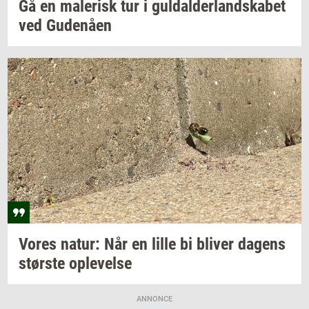
Gå en
ma­le­risk
tur i
gul­dal­der­land­ska­bet
ved
Gu­denå­en
Vores
natur: Når
en lille bi
bli­ver
da­gens
stør­ste
op­le­vel­se
ANNONCE