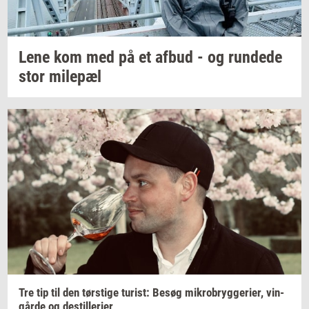
Lene kom med på et afbud - og
run­de­de
stor
milepæl
Tre tip til den
tørsti­ge
turist:
Besøg
mi­kro­bryg­ge­ri­er,
vin­
går­de
og
destil­le­ri­er