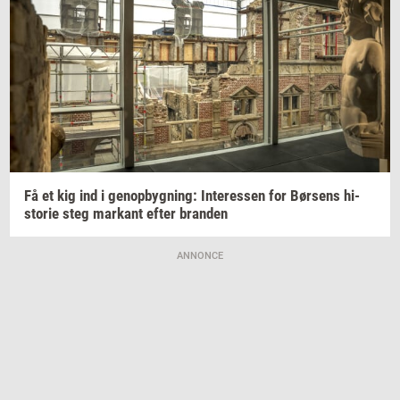
Få et kig ind i
genop­byg­ning:
In­ter­es­sen
for
Bør­sens
hi­
sto­rie
steg
mar­kant
efter
bran­den
ANNONCE