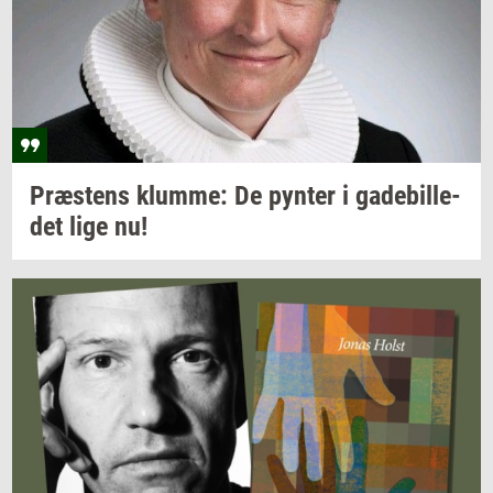
Præ­stens
klum­me:
De
py­n­ter
i
ga­de­bil­le­
det
lige nu!