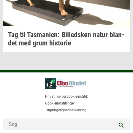
Tag til
Tas­ma­ni­en:
Bil­leds­køn
natur
blan­
det
med grum
hi­sto­rie
Privatlivs- og cookie-politik
Cookieindstillinger
Tilgængelighedserklæring