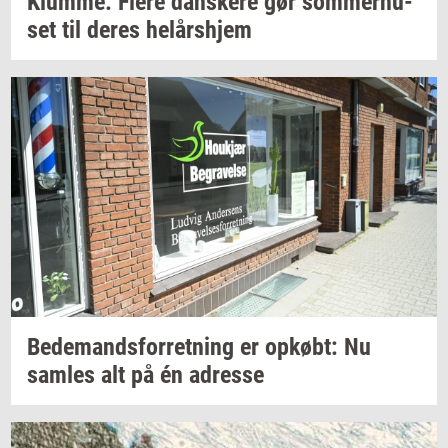
Klum­me: Flere
dan­ske­re
gør
som­mer­hu­
set
til deres
helårs­hjem
Be­de­mands­for­ret­ning
er
op­købt:
Nu
sam­les
alt på én
adres­se