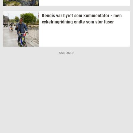
Ken­dis
var hyret som
kom­men­ta­tor
- men
cy­kel­rin­grid­ning
endte som stor fuser
ANNONCE