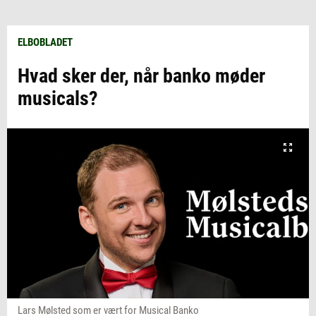
ELBOBLADET
Hvad sker der, når banko møder
musicals?
Lars Mølsted som er vært for Musical Banko