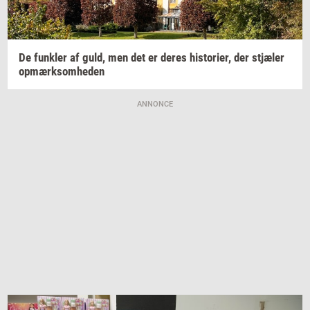
De
funk­ler
af guld, men det er deres
hi­sto­ri­er,
der
stjæ­ler
op­mærk­som­he­den
ANNONCE