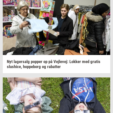
Nyt
la­ger­salg
pop­per
op på
Vej­le­vej:
Lok­ker
med
gra­tis
slus­hi­ce,
hop­pe­borg
og
ra­bat­ter