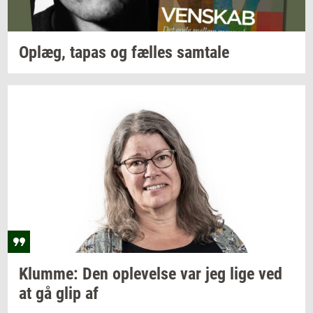
Oplæg,
tapas og
fæl­les
sam­ta­le
Klum­me:
Den
op­le­vel­se
var jeg lige ved
at gå glip af