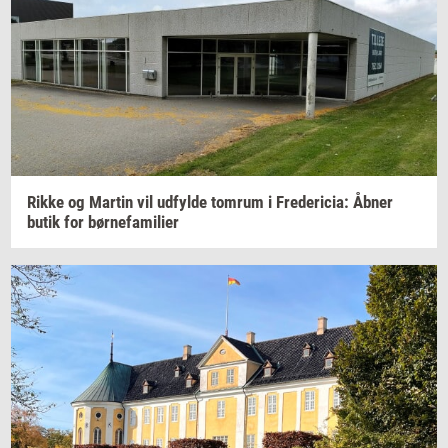
Rikke og
Mar­tin
vil
ud­fyl­de
tom­rum
i
Fre­de­ri­cia:
Åbner
butik for
bør­ne­fa­mi­li­er