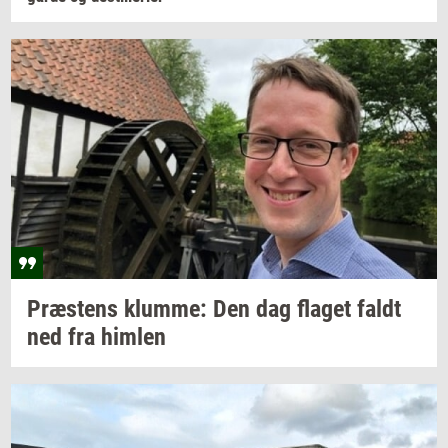
Præ­stens
klum­me:
Den dag
fla­get
faldt
ned fra
him­len