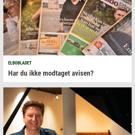
ELBOBLADET
Har du ikke
mod­ta­get
avi­sen?