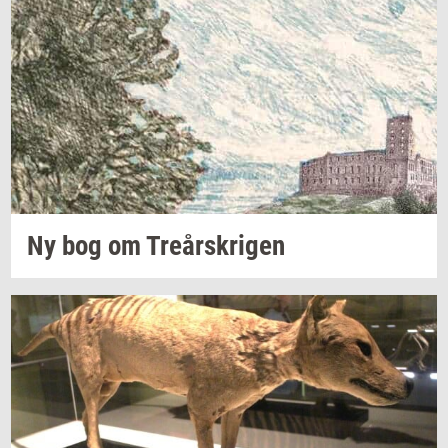
Ny bog om
Tre­år­skri­gen