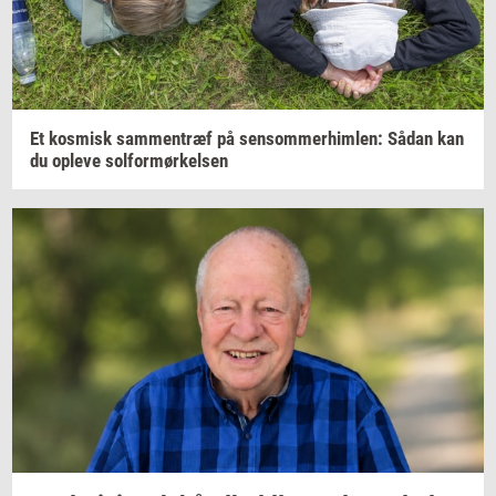
Et
kos­misk
sam­men­træf
på
sen­som­mer­him­len:
Sådan kan
du
op­le­ve
sol­for­mør­kel­sen