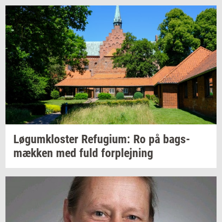
Løgum­klo­ster
Re­fu­gi­um:
Ro på
bags­
mæk­ken
med fuld
for­plej­ning