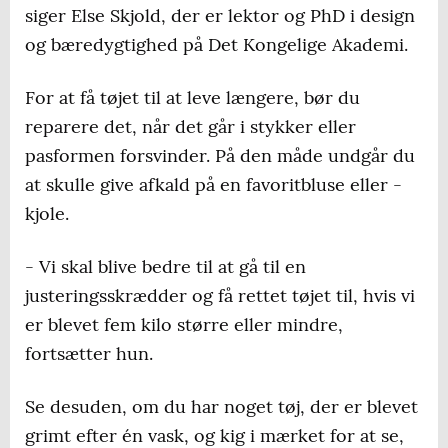
siger Else Skjold, der er lektor og PhD i design
Køb genbrug, secondhand og vintage. Det
og bæredygtighed på Det Kongelige Akademi.
behøver ikke at være årtier gammelt tøj,
For at få tøjet til at leve længere, bør du
men kan også være andres fejlkøb.
reparere det, når det går i stykker eller
Køb kun det, du kommer til at bruge. Køber
pasformen forsvinder. På den måde undgår du
du færre stykker, har du også råd til at købe
at skulle give afkald på en favoritbluse eller -
en bedre kvalitet.
kjole.
Er der tøj i garderoben, du ikke får brugt, så
- Vi skal blive bedre til at gå til en
doner eller sælg det videre.
justeringsskrædder og få rettet tøjet til, hvis vi
er blevet fem kilo større eller mindre,
fortsætter hun.
Se desuden, om du har noget tøj, der er blevet
grimt efter én vask, og kig i mærket for at se,