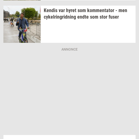
Ken­dis
var hyret som
kom­men­ta­tor
- men
cy­kel­rin­grid­ning
endte som stor fuser
ANNONCE