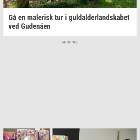
Gå en
ma­le­risk
tur i
gul­dal­der­land­ska­bet
ved
Gu­denå­en
ANNONCE