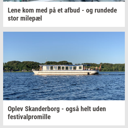
Lene kom med på et afbud - og
run­de­de
stor
milepæl
Oplev
Skan­der­borg
- også helt uden
festi­val­pro­mil­le