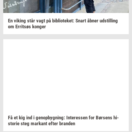
En
viking
står vagt på
bi­bli­o­te­ket:
Snart åbner
ud­stil­ling
om
Er­ritsøs
kon­ger
Få et kig ind i
genop­byg­ning:
In­ter­es­sen
for
Bør­sens
hi­
sto­rie
steg
mar­kant
efter
bran­den