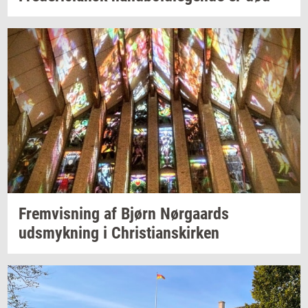
Frem­vis­ning
af Bjørn
Nør­gaards
udsmyk­ning
i
Chri­sti­anskir­ken