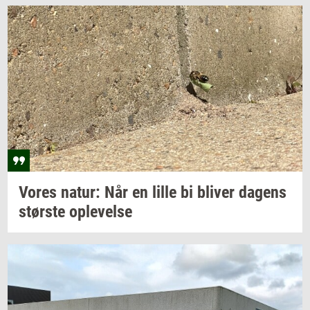
Vores
natur: Når
en lille bi
bli­ver
da­gens
stør­ste
op­le­vel­se