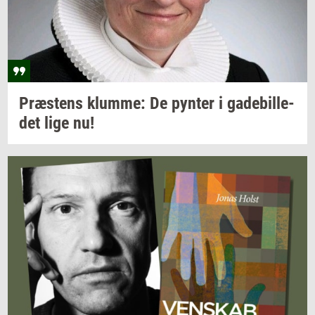
Præ­stens
klum­me:
De
py­n­ter
i
ga­de­bil­le­
det
lige nu!