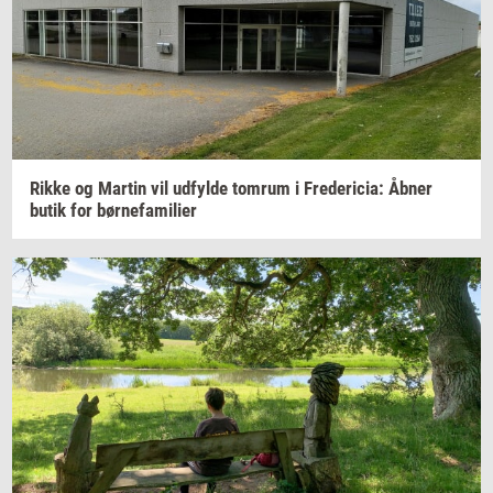
Rikke og
Mar­tin
vil
ud­fyl­de
tom­rum
i
Fre­de­ri­cia:
Åbner
butik for
bør­ne­fa­mi­li­er