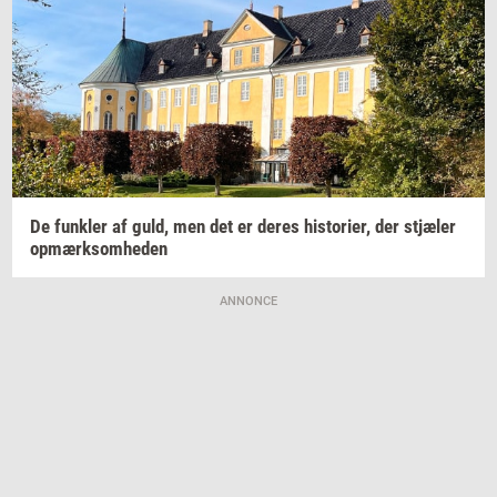
De
funk­ler
af guld, men det er deres
hi­sto­ri­er,
der
stjæ­ler
op­mærk­som­he­den
ANNONCE