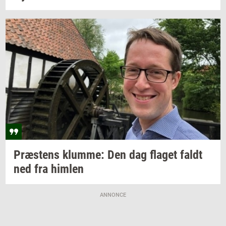
Præ­stens
klum­me:
Den dag
fla­get
faldt
ned fra
him­len
ANNONCE