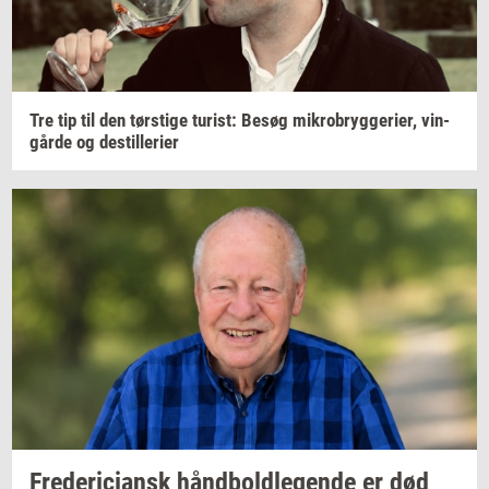
Tre tip til den
tørsti­ge
turist:
Besøg
mi­kro­bryg­ge­ri­er,
vin­
går­de
og
destil­le­ri­er
Fre­de­ri­ci­ansk
hånd­bold­le­gen­de
er død