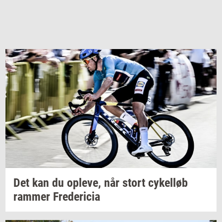
Det kan du
op­le­ve,
når stort
cy­kel­løb
ram­mer
Fre­de­ri­cia