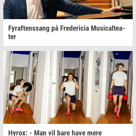
Fyraf­tens­sang
på
Fre­de­ri­cia
Mu­si­cal­te­a­
ter
Hyrox:
- Man vil bare have mere