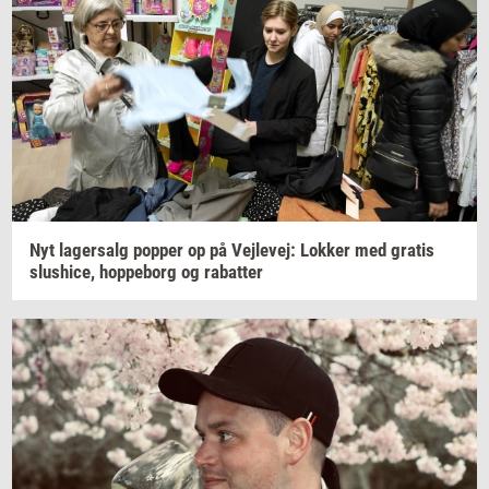
Nyt
la­ger­salg
pop­per
op på
Vej­le­vej:
Lok­ker
med
gra­tis
slus­hi­ce,
hop­pe­borg
og
ra­bat­ter