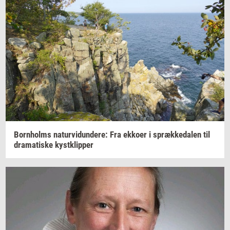
Born­holms
na­tur­vi­dun­de­re:
Fra
ek­ko­er
i
spræk­ke­da­len
til
dra­ma­ti­ske
kyst­klip­per