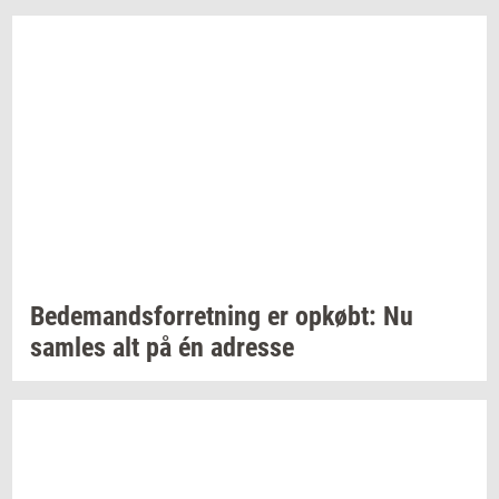
Be­de­mands­for­ret­ning
er
op­købt:
Nu
sam­les
alt på én
adres­se