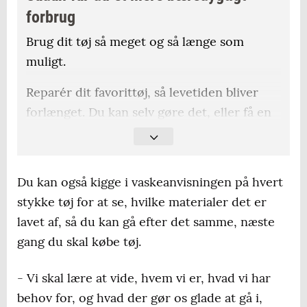
forbrug
Brug dit tøj så meget og så længe som
muligt.
Reparér dit favorittøj, så levetiden bliver
forlænget. Du kan selv gøre det, eller få en
skrædder til det.
Luft dit tøj i stedet for at vaske det, når du
Du kan også kigge i vaskeanvisningen på hvert
kan.
stykke tøj for at se, hvilke materialer det er
Lån og lej tøj, når du skal til særlige
lavet af, så du kan gå efter det samme, næste
begivenheder, så du undgår at købe noget,
gang du skal købe tøj.
du kun får gået med få gange.
- Vi skal lære at vide, hvem vi er, hvad vi har
Byt tøj med andre - der findes
behov for, og hvad der gør os glade at gå i,
tøjbyttemarkeder på Facebook.