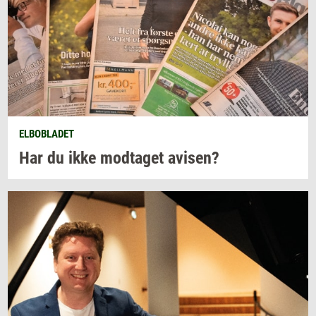
ELBOBLADET
Har du ikke
mod­ta­get
avi­sen?