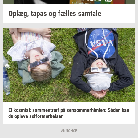
Oplæg,
tapas og
fæl­les
sam­ta­le
Et
kos­misk
sam­men­træf
på
sen­som­mer­him­len:
Sådan kan
du
op­le­ve
sol­for­mør­kel­sen
ANNONCE