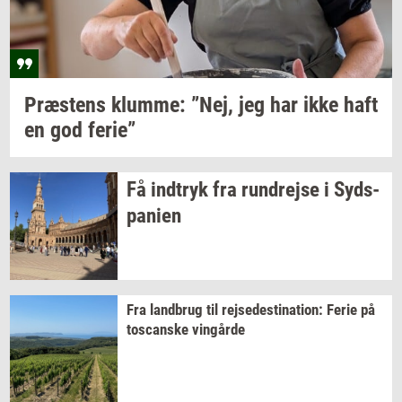
Præ­stens
klum­me: ”Nej,
jeg har ikke haft
en god
ferie”
Få
ind­tryk
fra
run­drej­se
i
Syds­
pa­ni­en
Fra
land­brug
til
rej­se­desti­na­tion:
Ferie på
toscan­ske
vin­går­de