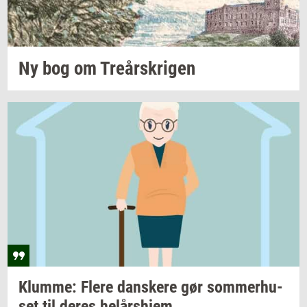
Ny bog om
Tre­år­skri­gen
Klum­me: Flere
dan­ske­re
gør
som­mer­hu­
set
til deres
helårs­hjem