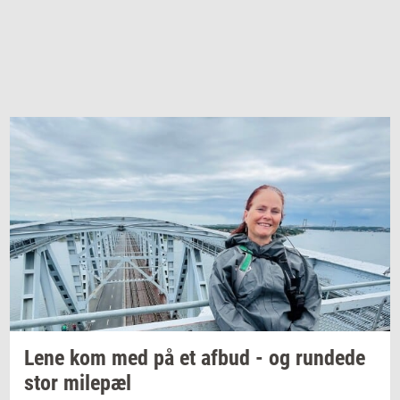
Lene kom med på et afbud - og
run­de­de
stor
milepæl