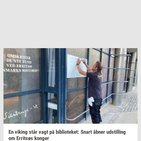
En
viking
står vagt på
bi­bli­o­te­ket:
Snart åbner
ud­stil­ling
om
Er­ritsøs
kon­ger