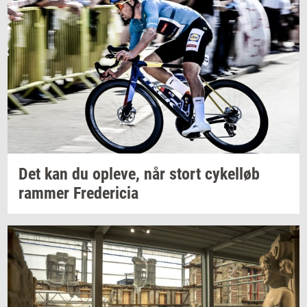
Det kan du
op­le­ve,
når stort
cy­kel­løb
ram­mer
Fre­de­ri­cia