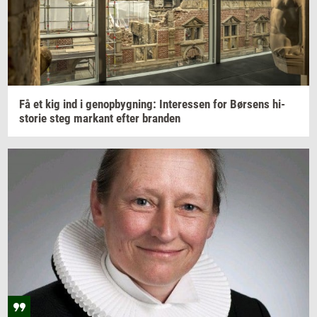
Få et kig ind i
genop­byg­ning:
In­ter­es­sen
for
Bør­sens
hi­
sto­rie
steg
mar­kant
efter
bran­den