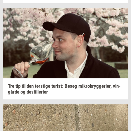
Tre tip til den
tørsti­ge
turist:
Besøg
mi­kro­bryg­ge­ri­er,
vin­
går­de
og
destil­le­ri­er