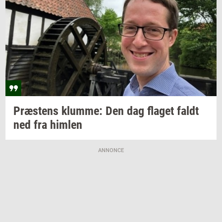
Præ­stens
klum­me:
Den dag
fla­get
faldt
ned fra
him­len
ANNONCE