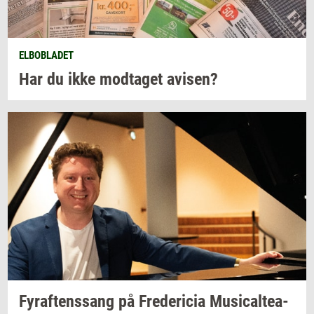
ELBOBLADET
Har du ikke
mod­ta­get
avi­sen?
Fyraf­tens­sang
på
Fre­de­ri­cia
Mu­si­cal­te­a­