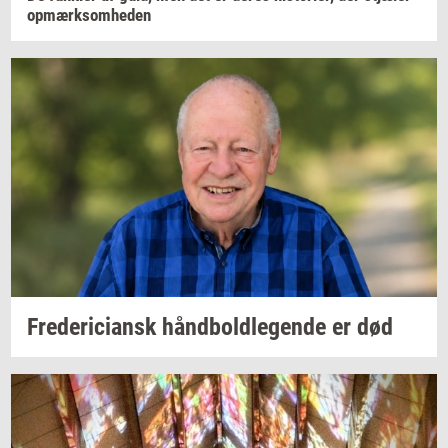
op­mærk­som­he­den
Fre­de­ri­ci­ansk
hånd­bold­le­gen­de
er død