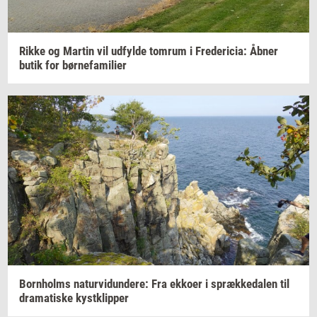
Rikke og
Mar­tin
vil
ud­fyl­de
tom­rum
i
Fre­de­ri­cia:
Åbner
butik for
bør­ne­fa­mi­li­er
Born­holms
na­tur­vi­dun­de­re:
Fra
ek­ko­er
i
spræk­ke­da­len
til
dra­ma­ti­ske
kyst­klip­per