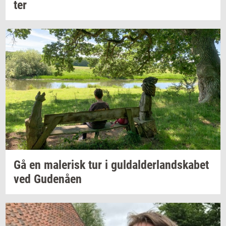
ter
Gå en
ma­le­risk
tur i
gul­dal­der­land­ska­bet
ved
Gu­denå­en