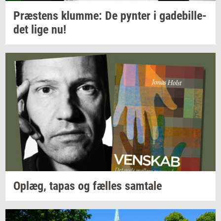
Præ­stens
klum­me:
De
py­n­ter
i
ga­de­bil­le­
det
lige nu!
Oplæg,
tapas og
fæl­les
sam­ta­le