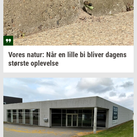
Vores
natur: Når
en lille bi
bli­ver
da­gens
stør­ste
op­le­vel­se