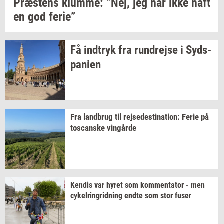
Præ­stens
klum­me: ”Nej,
jeg har ikke haft
en god
ferie”
Få
ind­tryk
fra
run­drej­se
i
Syds­
pa­ni­en
Fra
land­brug
til
rej­se­desti­na­tion:
Ferie på
toscan­ske
vin­går­de
Ken­dis
var hyret som
kom­men­ta­tor
- men
cy­kel­rin­grid­ning
endte som stor fuser