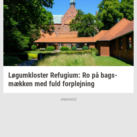
Løgum­klo­ster
Re­fu­gi­um:
Ro på
bags­
mæk­ken
med fuld
for­plej­ning
ANNONCE