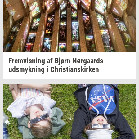
Frem­vis­ning
af Bjørn
Nør­gaards
udsmyk­ning
i
Chri­sti­anskir­ken