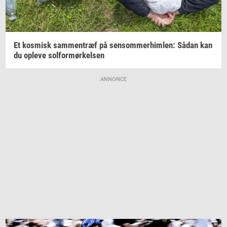
Et
kos­misk
sam­men­træf
på
sen­som­mer­him­len:
Sådan kan
du
op­le­ve
sol­for­mør­kel­sen
ANNONCE