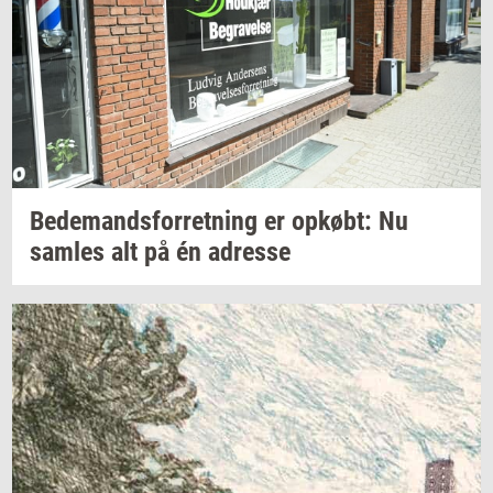
Be­de­mands­for­ret­ning
er
op­købt:
Nu
sam­les
alt på én
adres­se