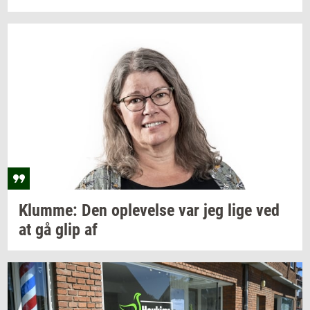
Klum­me:
Den
op­le­vel­se
var jeg lige ved
at gå glip af