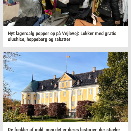
Nyt
la­ger­salg
pop­per
op på
Vej­le­vej:
Lok­ker
med
gra­tis
slus­hi­ce,
hop­pe­borg
og
ra­bat­ter
De
funk­ler
af guld, men det er deres
hi­sto­ri­er,
der
stjæ­ler