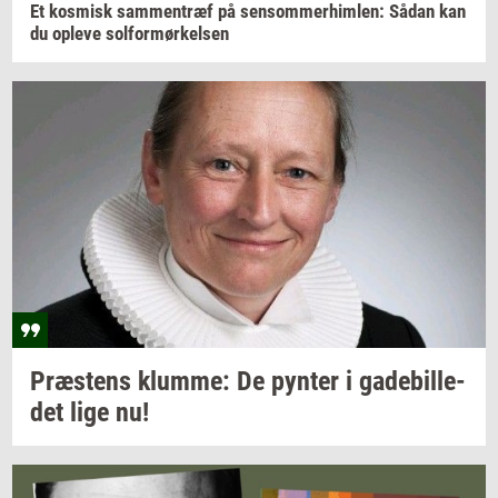
Et
kos­misk
sam­men­træf
på
sen­som­mer­him­len:
Sådan kan
du
op­le­ve
sol­for­mør­kel­sen
Præ­stens
klum­me:
De
py­n­ter
i
ga­de­bil­le­
det
lige nu!