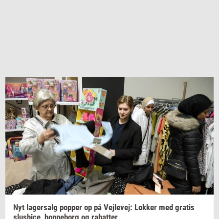
Nyt
la­ger­salg
pop­per
op på
Vej­le­vej:
Lok­ker
med
gra­tis
slus­hi­ce,
hop­pe­borg
og
ra­bat­ter