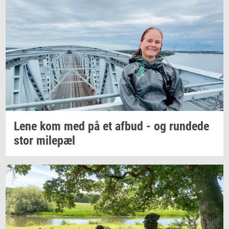
Lene kom med på et afbud - og
run­de­de
stor
milepæl