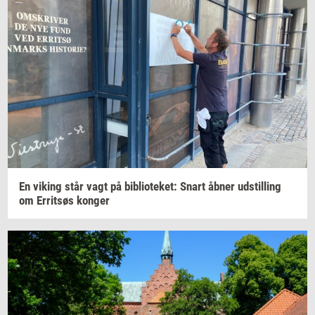
En
viking
står vagt på
bi­bli­o­te­ket:
Snart åbner
ud­stil­ling
om
Er­ritsøs
kon­ger