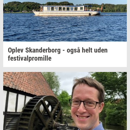
Oplev
Skan­der­borg
- også helt uden
festi­val­pro­mil­le