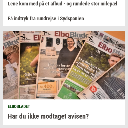
Lene kom med på et afbud - og rundede stor milepæl
Få indtryk fra rundrejse i Sydspanien
ELBOBLADET
Har du ikke
mod­ta­get
avi­sen?