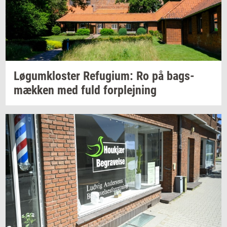
Løgum­klo­ster
Re­fu­gi­um:
Ro på
bags­
mæk­ken
med fuld
for­plej­ning