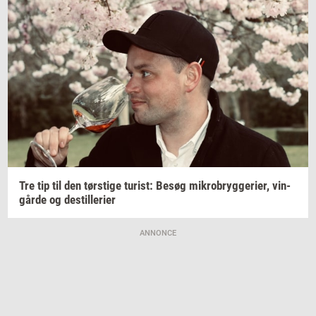
Tre tip til den
tørsti­ge
turist:
Besøg
mi­kro­bryg­ge­ri­er,
vin­
går­de
og
destil­le­ri­er
ANNONCE