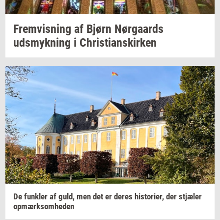
Frem­vis­ning
af Bjørn
Nør­gaards
udsmyk­ning
i
Chri­sti­anskir­ken
De
funk­ler
af guld, men det er deres
hi­sto­ri­er,
der
stjæ­ler
op­mærk­som­he­den