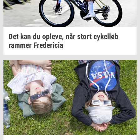
Det kan du
op­le­ve,
når stort
cy­kel­løb
ram­mer
Fre­de­ri­cia