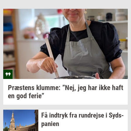
Præ­stens
klum­me: ”Nej,
jeg har ikke haft
en god
ferie”
Få
ind­tryk
fra
run­drej­se
i
Syds­
pa­ni­en