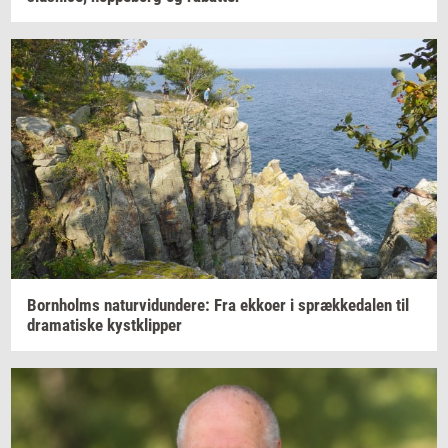
Born­holms
na­tur­vi­dun­de­re:
Fra
ek­ko­er
i
spræk­ke­da­len
til
dra­ma­ti­ske
kyst­klip­per