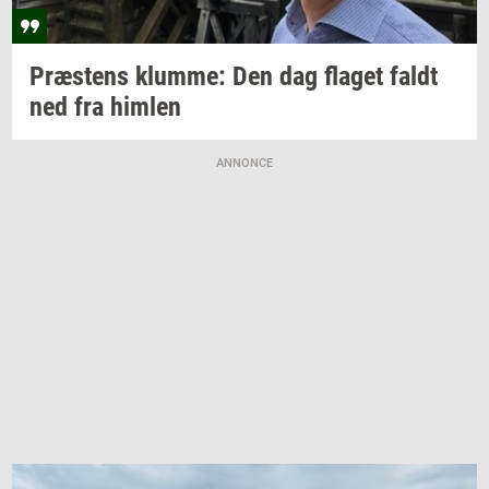
Præ­stens
klum­me:
Den dag
fla­get
faldt
ned fra
him­len
ANNONCE