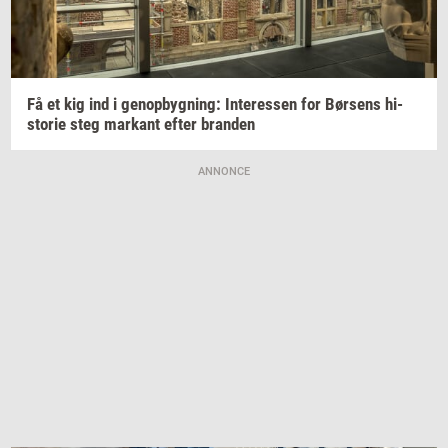
Få et kig ind i
genop­byg­ning:
In­ter­es­sen
for
Bør­sens
hi­
sto­rie
steg
mar­kant
efter
bran­den
ANNONCE