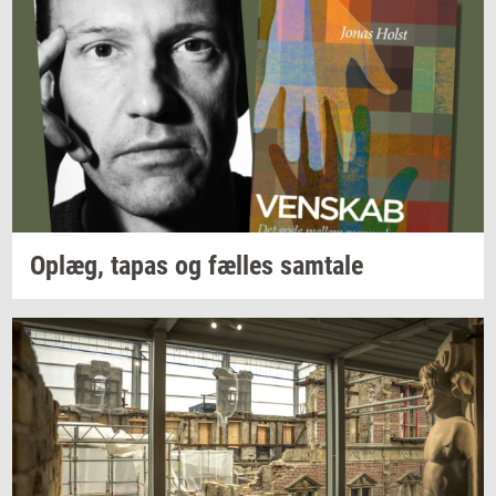
Oplæg,
tapas og
fæl­les
sam­ta­le