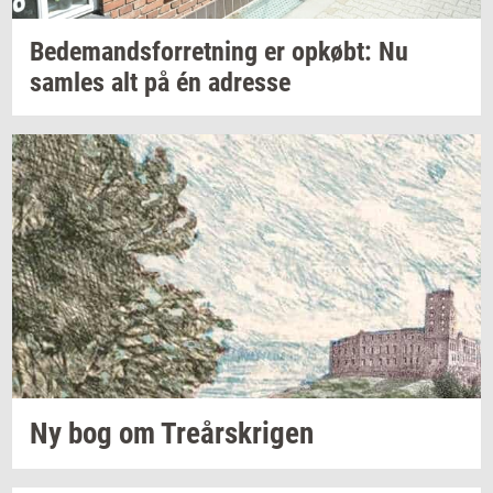
Be­de­mands­for­ret­ning
er
op­købt:
Nu
sam­les
alt på én
adres­se
Ny bog om
Tre­år­skri­gen