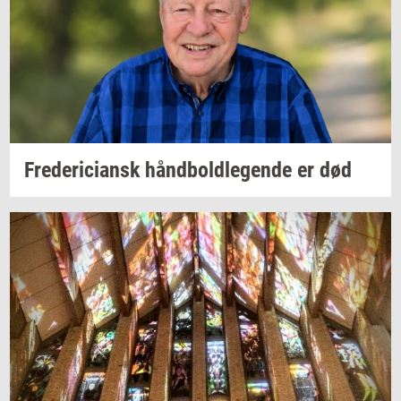
Fre­de­ri­ci­ansk
hånd­bold­le­gen­de
er død