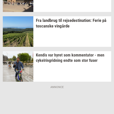
Fra
land­brug
til
rej­se­desti­na­tion:
Ferie på
toscan­ske
vin­går­de
Ken­dis
var hyret som
kom­men­ta­tor
- men
cy­kel­rin­grid­ning
endte som stor fuser
ANNONCE