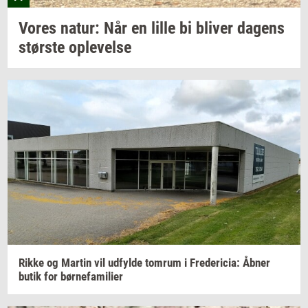
Vores
natur: Når
en lille bi
bli­ver
da­gens
stør­ste
op­le­vel­se
Rikke og
Mar­tin
vil
ud­fyl­de
tom­rum
i
Fre­de­ri­cia:
Åbner
butik for
bør­ne­fa­mi­li­er