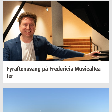
Fyraf­tens­sang
på
Fre­de­ri­cia
Mu­si­cal­te­a­
ter