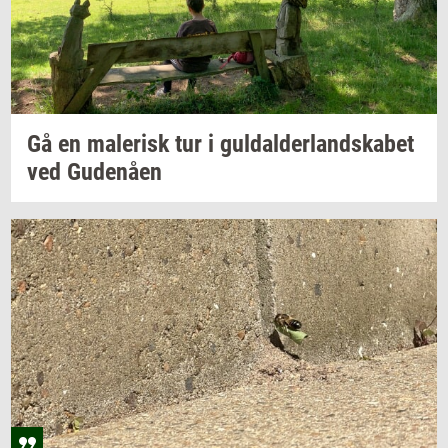
Gå en
ma­le­risk
tur i
gul­dal­der­land­ska­bet
ved
Gu­denå­en