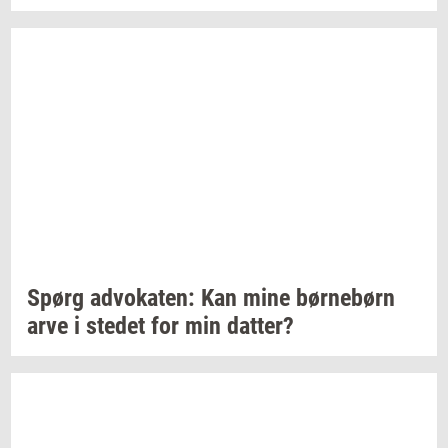
Spørg
ad­vo­ka­ten:
Kan mine
bør­ne­børn
arve i
ste­det
for min
dat­ter?