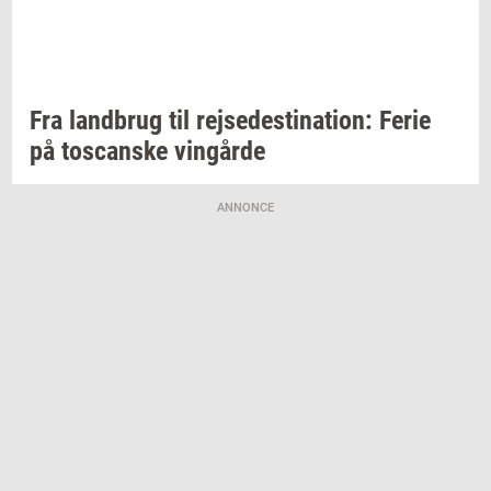
Fra
land­brug
til
rej­se­desti­na­tion:
Ferie
på
toscan­ske
vin­går­de
ANNONCE