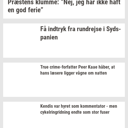
Præ­stens
klum­me: ”Nej,
jeg har ikke haft
en god
ferie”
Få
ind­tryk
fra
run­drej­se
i
Syds­
pa­ni­en
True
crime-​forfatter
Peer Kaae
håber,
at
hans
læ­se­re
lig­ger
vågne om
nat­ten
Ken­dis
var hyret som
kom­men­ta­tor
- men
cy­kel­rin­grid­ning
endte som stor fuser