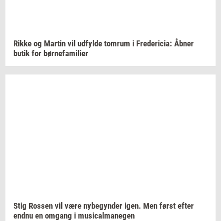
Rikke og
Mar­tin
vil
ud­fyl­de
tom­rum
i
Fre­de­ri­cia:
Åbner
butik for
bør­ne­fa­mi­li­er
Stig
Ros­sen
vil være
ny­be­gyn­der
igen. Men først efter
endnu en
om­gang
i
mu­si­cal­ma­ne­gen