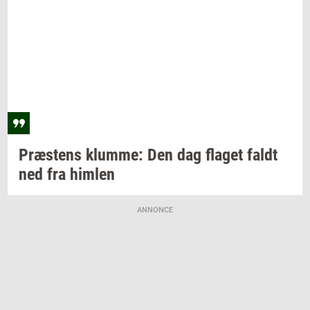
Præ­stens
klum­me:
Den dag
fla­get
faldt
ned fra
him­len
ANNONCE