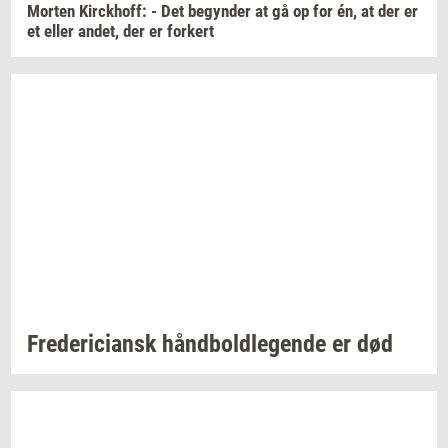
Mor­ten
Kirck­hoff:
- Det
be­gyn­der
at gå op for én, at der er
et eller
andet,
der er
for­kert
Fre­de­ri­ci­ansk
hånd­bold­le­gen­de
er død