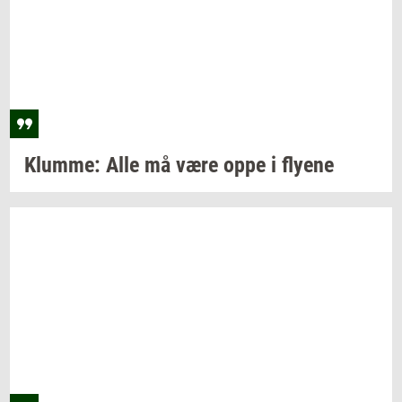
Klum­me:
Alle må være oppe i
fly­e­ne