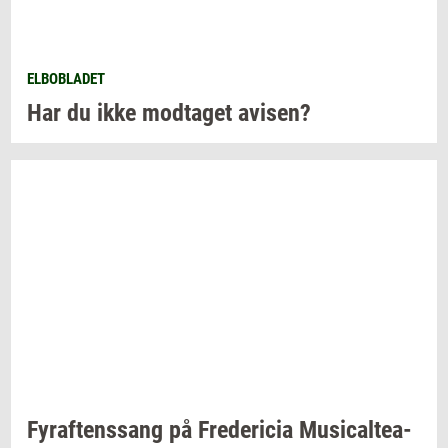
ELBOBLADET
Har du ikke
mod­ta­get
avi­sen?
Fyraf­tens­sang
på
Fre­de­ri­cia
Mu­si­cal­te­a­