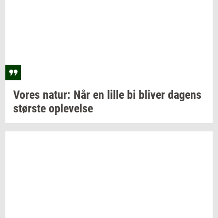
Vores
natur: Når
en lille bi
bli­ver
da­gens
stør­ste
op­le­vel­se