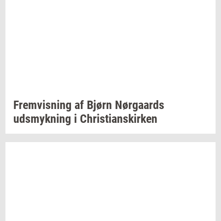
Frem­vis­ning
af Bjørn
Nør­gaards
udsmyk­ning
i
Chri­sti­anskir­ken