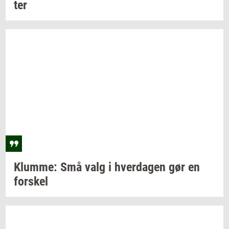
ter
Klum­me:
Små valg i
hver­da­gen
gør en
for­skel