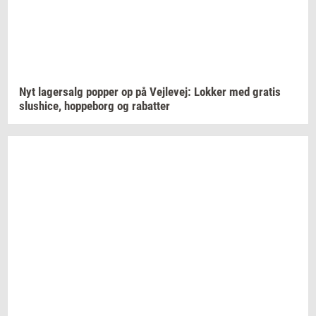
Nyt
la­ger­salg
pop­per
op på
Vej­le­vej:
Lok­ker
med
gra­tis
slus­hi­ce,
hop­pe­borg
og
ra­bat­ter