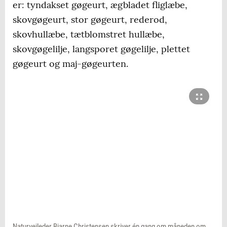
er: tyndakset gøgeurt, ægbladet fliglæbe,
skovgøgeurt, stor gøgeurt, rederod,
skovhullæbe, tætblomstret hullæbe,
skovgøgelilje, langsporet gøgelilje, plettet
gøgeurt og maj-gøgeurten.
Naturvejleder Bjarne Christensen skriver én gang om måneden om