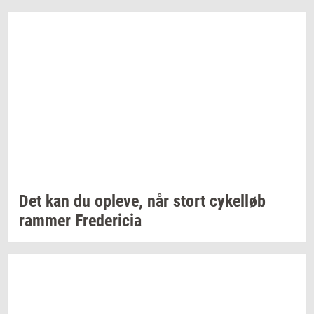
Det kan du
op­le­ve,
når stort
cy­kel­løb
ram­mer
Fre­de­ri­cia