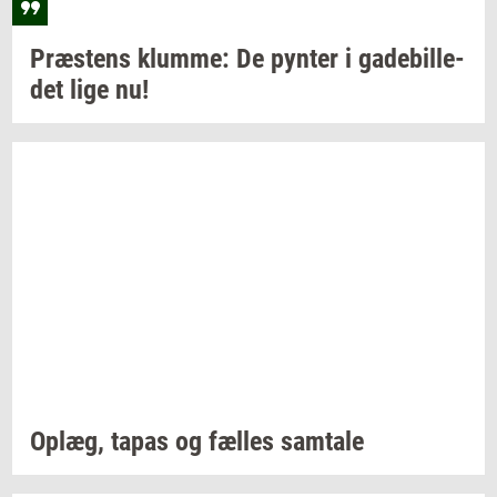
Præ­stens
klum­me:
De
py­n­ter
i
ga­de­bil­le­
det
lige nu!
Oplæg,
tapas og
fæl­les
sam­ta­le