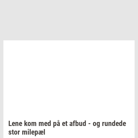
Lene kom med på et afbud - og
run­de­de
stor
milepæl