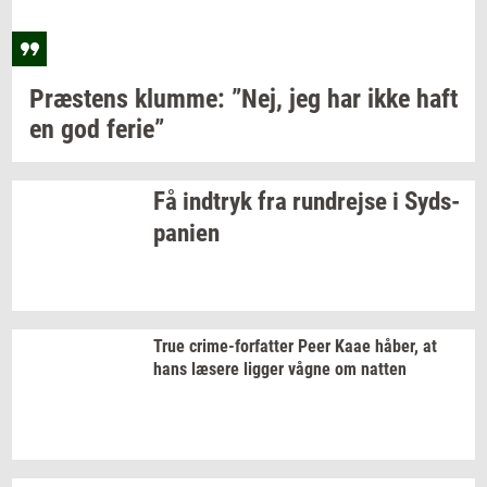
Præ­stens
klum­me: ”Nej,
jeg har ikke haft
en god
ferie”
Få
ind­tryk
fra
run­drej­se
i
Syds­
pa­ni­en
True
crime-​forfatter
Peer Kaae
håber,
at
hans
læ­se­re
lig­ger
vågne om
nat­ten