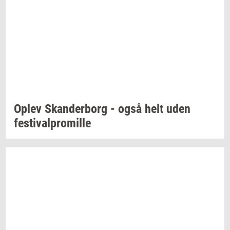
Oplev
Skan­der­borg
- også helt uden
festi­val­pro­mil­le