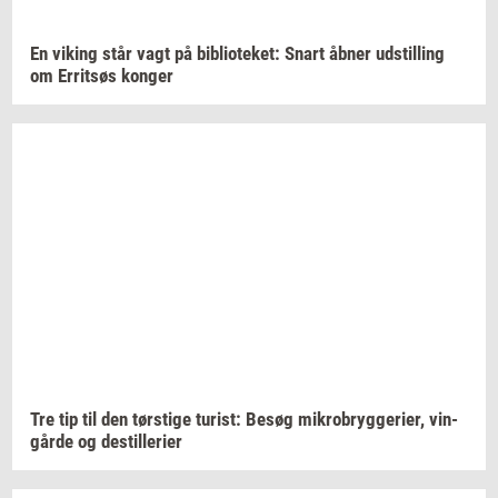
En
viking
står vagt på
bi­bli­o­te­ket:
Snart åbner
ud­stil­ling
om
Er­ritsøs
kon­ger
Tre tip til den
tørsti­ge
turist:
Besøg
mi­kro­bryg­ge­ri­er,
vin­
går­de
og
destil­le­ri­er