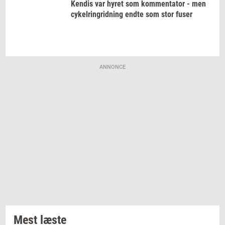
Ken­dis
var hyret som
kom­men­ta­tor
- men
cy­kel­rin­grid­ning
endte som stor fuser
ANNONCE
Mest læste