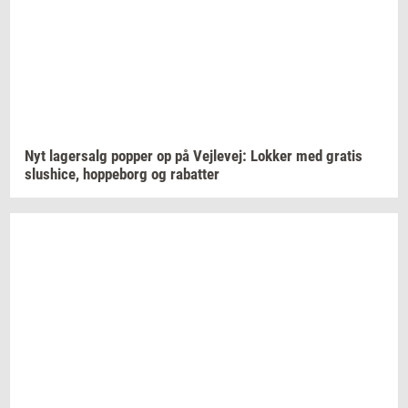
Nyt
la­ger­salg
pop­per
op på
Vej­le­vej:
Lok­ker
med
gra­tis
slus­hi­ce,
hop­pe­borg
og
ra­bat­ter