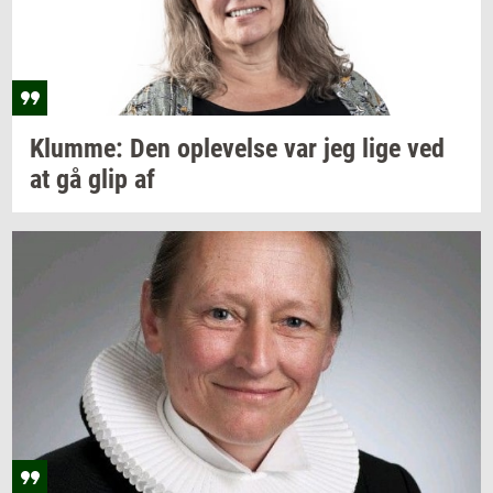
Klum­me:
Den
op­le­vel­se
var jeg lige ved
at gå glip af