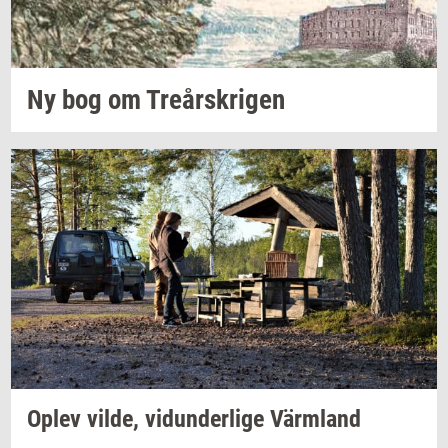
Ny bog om
Tre­år­skri­gen
Oplev
vilde,
vi­dun­der­li­ge
Värmland