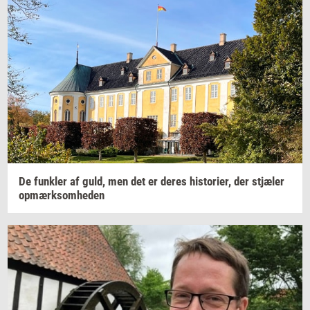
De
funk­ler
af guld, men det er deres
hi­sto­ri­er,
der
stjæ­ler
op­mærk­som­he­den