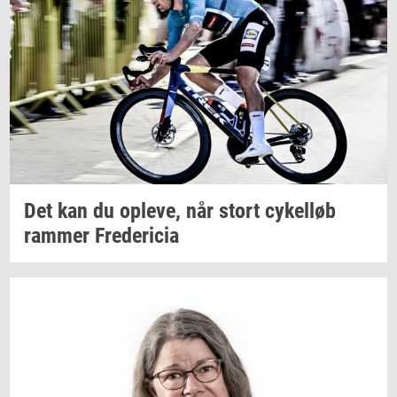
Det kan du
op­le­ve,
når stort
cy­kel­løb
ram­mer
Fre­de­ri­cia