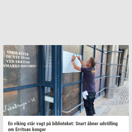
En
viking
står vagt på
bi­bli­o­te­ket:
Snart åbner
ud­stil­ling
om
Er­ritsøs
kon­ger