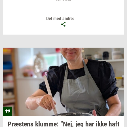
Del med andre:
Præ­stens
klum­me: ”Nej,
jeg har ikke haft