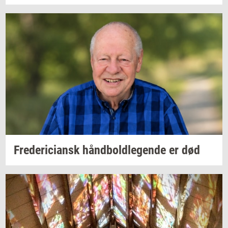
Fre­de­ri­ci­ansk
hånd­bold­le­gen­de
er død