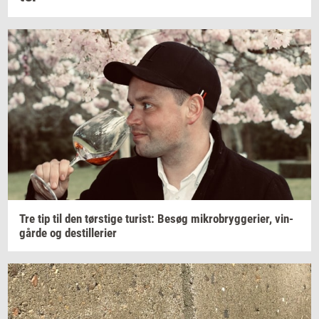
Tre tip til den
tørsti­ge
turist:
Besøg
mi­kro­bryg­ge­ri­er,
vin­
går­de
og
destil­le­ri­er