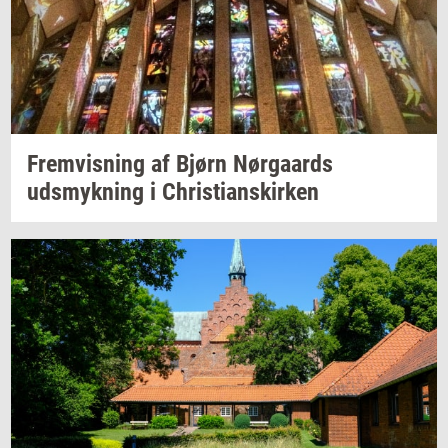
Frem­vis­ning
af Bjørn
Nør­gaards
udsmyk­ning
i
Chri­sti­anskir­ken