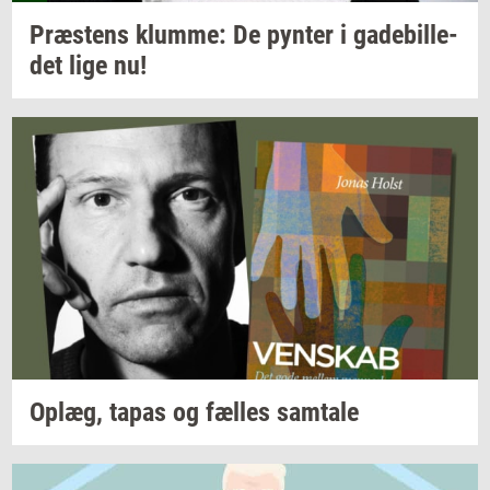
Præ­stens
klum­me:
De
py­n­ter
i
ga­de­bil­le­
det
lige nu!
Oplæg,
tapas og
fæl­les
sam­ta­le