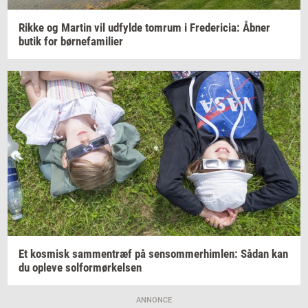
Rikke og
Mar­tin
vil
ud­fyl­de
tom­rum
i
Fre­de­ri­cia:
Åbner
butik for
bør­ne­fa­mi­li­er
Et
kos­misk
sam­men­træf
på
sen­som­mer­him­len:
Sådan kan
du
op­le­ve
sol­for­mør­kel­sen
ANNONCE