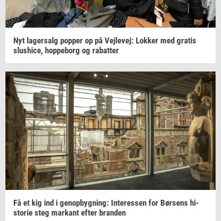
Nyt
la­ger­salg
pop­per
op på
Vej­le­vej:
Lok­ker
med
gra­tis
slus­hi­ce,
hop­pe­borg
og
ra­bat­ter
Få et kig ind i
genop­byg­ning:
In­ter­es­sen
for
Bør­sens
hi­
sto­rie
steg
mar­kant
efter
bran­den