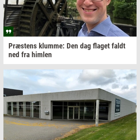
Præ­stens
klum­me:
Den dag
fla­get
faldt
ned fra
him­len