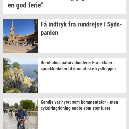
en god
ferie”
Få
ind­tryk
fra
run­drej­se
i
Syds­
pa­ni­en
Born­holms
na­tur­vi­dun­de­re:
Fra
ek­ko­er
i
spræk­ke­da­len
til
dra­ma­ti­ske
kyst­klip­per
Ken­dis
var hyret som
kom­men­ta­tor
- men
cy­kel­rin­grid­ning
endte som stor fuser