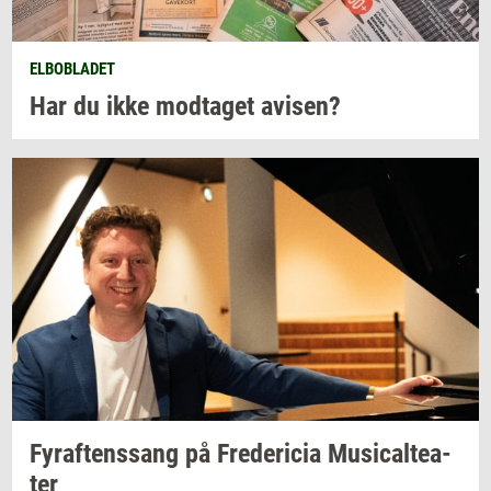
ELBOBLADET
Har du ikke
mod­ta­get
avi­sen?
Fyraf­tens­sang
på
Fre­de­ri­cia
Mu­si­cal­te­a­
ter