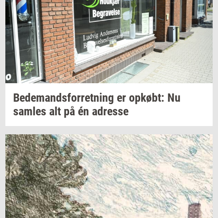
Be­de­mands­for­ret­ning
er
op­købt:
Nu
sam­les
alt på én
adres­se