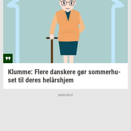
Klum­me: Flere
dan­ske­re
gør
som­mer­hu­
set
til deres
helårs­hjem
ANNONCE