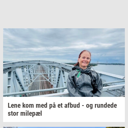
Lene kom med på et afbud - og
run­de­de
stor
milepæl