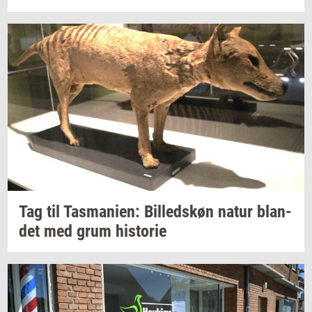
Tag til
Tas­ma­ni­en:
Bil­leds­køn
natur
blan­
det
med grum
hi­sto­rie