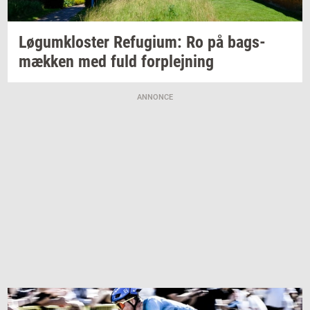
Løgum­klo­ster
Re­fu­gi­um:
Ro på
bags­
mæk­ken
med fuld
for­plej­ning
ANNONCE