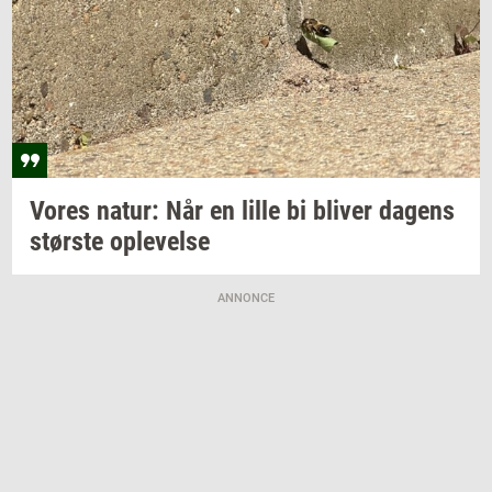
Vores
natur: Når
en lille bi
bli­ver
da­gens
stør­ste
op­le­vel­se
ANNONCE