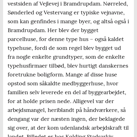
vestsiden af Vejlevej i Bramdrupdam. Nørreled,
Sønderled og Vestervang er typiske vejnavne,
som kan genfindes i mange byer, og altså også i
Bramdrupdam. Her blev der bygget
parcelhuse, for denne type hus – også kaldet
typehuse, fordi de som regel blev bygget ud
fra nogle enkelte grundtyper, som de enkelte
typehusfirmaer tilbød, blev hurtigt danskernes
foretrukne boligform. Mange af disse huse
opstod som såkaldte medbyggerhuse, hvor
familien selv leverede en del af byggearbejdet,
for at holde prisen nede. Alligevel var der
arbejdsmangel, heriblandt på håndværkere, så
dengang var der næsten ingen, der beklagede
sig over, at der kom udenlandsk arbejdskraft til
landet. Billedet er hos Kolding Stadsarkiv