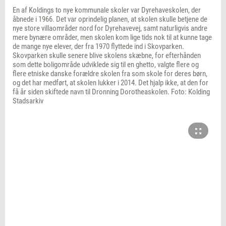
En af Koldings to nye kommunale skoler var Dyrehaveskolen, der
åbnede i 1966. Det var oprindelig planen, at skolen skulle betjene de
nye store villaområder nord for Dyrehavevej, samt naturligvis andre
mere bynære områder, men skolen kom lige tids nok til at kunne tage
de mange nye elever, der fra 1970 flyttede ind i Skovparken.
Skovparken skulle senere blive skolens skæbne, for efterhånden
som dette boligområde udviklede sig til en ghetto, valgte flere og
flere etniske danske forældre skolen fra som skole for deres børn,
og det har medført, at skolen lukker i 2014. Det hjalp ikke, at den for
få år siden skiftede navn til Dronning Dorotheaskolen. Foto: Kolding
Stadsarkiv