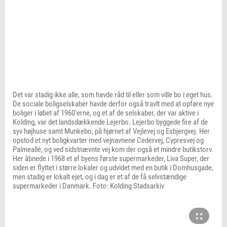
Det var stadig ikke alle, som havde råd til eller som ville bo i eget hus.
De sociale boligselskaber havde derfor også travlt med at opføre nye
boliger i løbet af 1960'erne, og et af de selskaber, der var aktive i
Kolding, var det landsdækkende Lejerbo. Lejerbo byggede fire af de
syv højhuse samt Munkebo, på hjørnet af Vejlevej og Esbjergvej. Her
opstod et nyt boligkvarter med vejnavnene Cedervej, Cypresvej og
Palmeallé, og ved sidstnævnte vej kom der også et mindre butikstorv.
Her åbnede i 1968 et af byens første supermarkeder, Liva Super, der
siden er flyttet i større lokaler og udvidet med en butik i Domhusgade,
men stadig er lokalt ejet, og i dag er et af de få selvstændige
supermarkeder i Danmark. Foto: Kolding Stadsarkiv