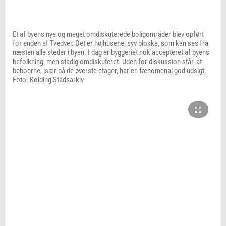
Et af byens nye og meget omdiskuterede boligområder blev opført
for enden af Tvedvej. Det er højhusene, syv blokke, som kan ses fra
næsten alle steder i byen. I dag er byggeriet nok accepteret af byens
befolkning, men stadig omdiskuteret. Uden for diskussion står, at
beboerne, især på de øverste etager, har en fænomenal god udsigt.
Foto: Kolding Stadsarkiv