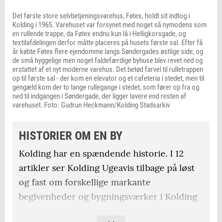
Det første store selvbetjeningsvarehus, Føtex, holdt sit indtog i
Kolding i 1965. Varehuset var forsynet med noget så nymodens som
en rullende trappe, da Føtex endnu kun lå i Helligkorsgade, og
textilafdelingen derfor måtte placeres på husets første sal. Efter få
år købte Føtex flere ejendomme langs Søndergades østlige side, og
de små hyggelige men noget faldefærdige byhuse blev revet ned og
erstattet af et nyt moderne varehus. Det betød farvel til rulletrappen
op til første sal - der kom en elevator og et cafeteria i stedet, men til
gengæld kom der to lange rullegange i stedet, som fører op fra og
ned til indgangen i Søndergade, der ligger lavere end resten af
varehuset. Foto: Gudrun Heckmann/Kolding Stadsarkiv
HISTORIER OM EN BY
Kolding har en spændende historie. I 12
artikler ser Kolding Ugeavis tilbage på løst
og fast om forskellige markante
begivenheder og bygningsværker i Kolding
bys historie. Artiklerne tager udgangspunkt