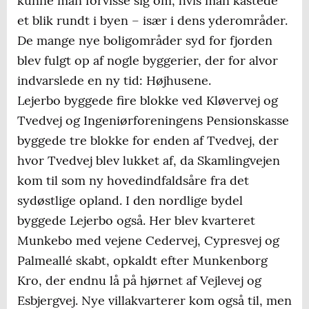
kunne man forvisse sig om, hvis man kastede
et blik rundt i byen – især i dens yderområder.
De mange nye boligområder syd for fjorden
blev fulgt op af nogle byggerier, der for alvor
indvarslede en ny tid: Højhusene.
Lejerbo byggede fire blokke ved Kløvervej og
Tvedvej og Ingeniørforeningens Pensionskasse
byggede tre blokke for enden af Tvedvej, der
hvor Tvedvej blev lukket af, da Skamlingvejen
kom til som ny hovedindfaldsåre fra det
sydøstlige opland. I den nordlige bydel
byggede Lejerbo også. Her blev kvarteret
Munkebo med vejene Cedervej, Cypresvej og
Palmeallé skabt, opkaldt efter Munkenborg
Kro, der endnu lå på hjørnet af Vejlevej og
Esbjergvej. Nye villakvarterer kom også til, men