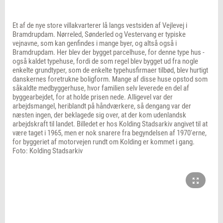
Et af de nye store villakvarterer lå langs vestsiden af Vejlevej i
Bramdrupdam. Nørreled, Sønderled og Vestervang er typiske
vejnavne, som kan genfindes i mange byer, og altså også i
Bramdrupdam. Her blev der bygget parcelhuse, for denne type hus -
også kaldet typehuse, fordi de som regel blev bygget ud fra nogle
enkelte grundtyper, som de enkelte typehusfirmaer tilbød, blev hurtigt
danskernes foretrukne boligform. Mange af disse huse opstod som
såkaldte medbyggerhuse, hvor familien selv leverede en del af
byggearbejdet, for at holde prisen nede. Alligevel var der
arbejdsmangel, heriblandt på håndværkere, så dengang var der
næsten ingen, der beklagede sig over, at der kom udenlandsk
arbejdskraft til landet. Billedet er hos Kolding Stadsarkiv angivet til at
være taget i 1965, men er nok snarere fra begyndelsen af 1970'erne,
for byggeriet af motorvejen rundt om Kolding er kommet i gang.
Foto: Kolding Stadsarkiv