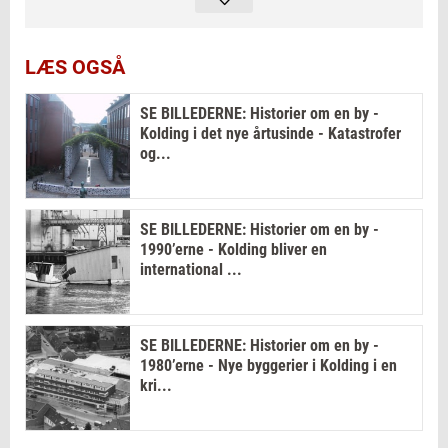
i byens fysiske forvandling, og er på ingen
måde en fuldstændig historisk gennemgang
af byens historie fra 1890-2010, men skal
LÆS OGSÅ
blot virke som en appetitvækker til at
SE BILLEDERNE: Historier om en by -
beskæftige sig mere med Koldings
Kolding i det nye årtusinde - Katastrofer
spændende historie. Artikelserien er blevet
og...
til i samarbejde med Kolding Stadsarkiv, der
venligt har stillet billederne til rådighed for
SE BILLEDERNE: Historier om en by -
denne artikelserie.
1990’erne - Kolding bliver en
international ...
SE BILLEDERNE: Historier om en by -
1980’erne - Nye byggerier i Kolding i en
kri...