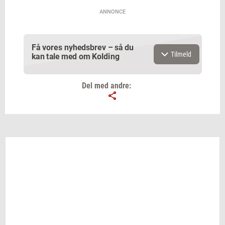
ANNONCE
Få vores nyhedsbrev – så du
Tilmeld
kan tale med om Kolding
Del med andre:
Email
Navn
Jeg vil gerne modtage et nyhedsoverblik, samt
relevante tilbud og brugerfordele på mail. Det er altid
muligt at afmelde.
Privatlivspolitik.