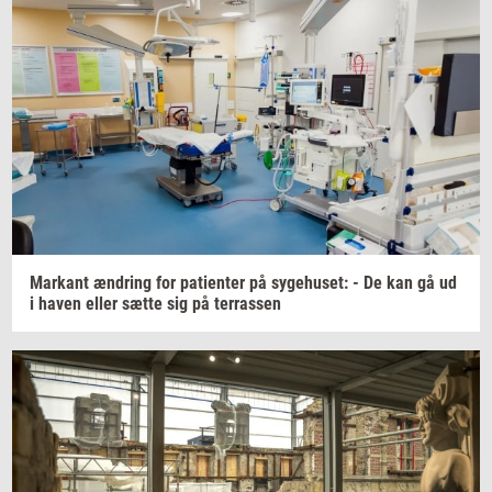
Mar­kant
æn­dring
for
pa­tien­ter
på
sy­ge­hu­set:
- De kan gå ud
i haven eller sætte sig på
ter­ras­sen