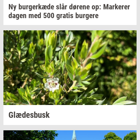
Ny
bur­ger­kæ­de
slår
dø­re­ne
op:
Mar­ke­rer
dagen med 500
gra­tis
bur­ge­re
Glæ­des­busk