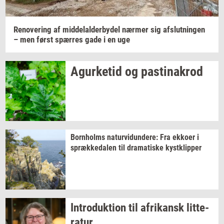
Renove­ring
af
mid­delal­der­by­del
nær­mer
sig
af­slut­nin­gen
– men først
spær­res
gade i en uge
Agur­ke­tid
og
pa­stina­krod
Born­holms
na­tur­vi­dun­de­re:
Fra
ek­ko­er
i
spræk­ke­da­len
til
dra­ma­ti­ske
kyst­klip­per
In­tro­duk­tion
til
afri­kansk
lit­te­
ra­tur