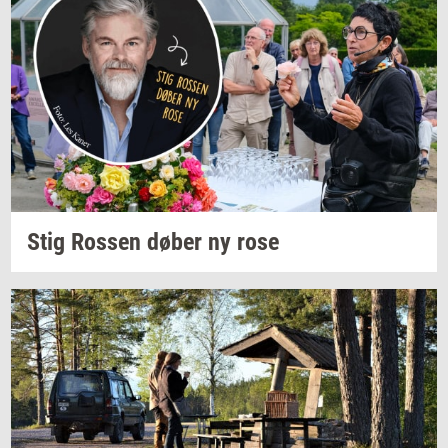
Stig
Ros­sen
døber ny rose