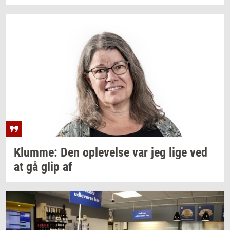
Klum­me:
Den
op­le­vel­se
var jeg lige ved
at gå glip af