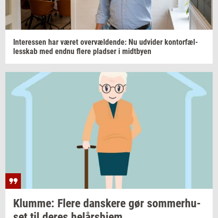
In­ter­es­sen
har været
over­væl­den­de:
Nu
ud­vi­der
kon­tor­fæl­
les­skab
med endnu flere
plad­ser
i
midt­by­en
Klum­me: Flere
dan­ske­re
gør
som­mer­hu­
set
til deres
helårs­hjem