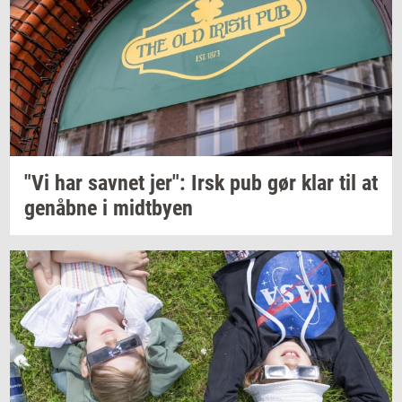
"Vi har
sav­net
jer": Irsk pub gør klar til at
genåb­ne
i
midt­by­en