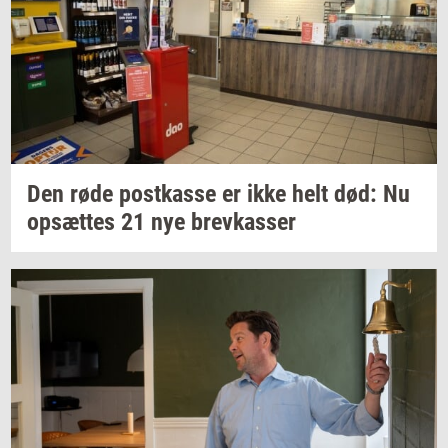
Den røde
po­st­kas­se
er ikke helt død: Nu
op­sæt­tes
21 nye
brev­kas­ser