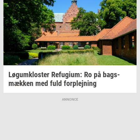
Løgum­klo­ster
Re­fu­gi­um:
Ro på
bags­
mæk­ken
med fuld
for­plej­ning
ANNONCE