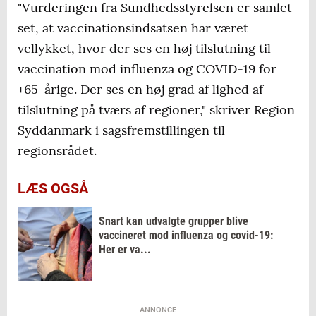
"Vurderingen fra Sundhedsstyrelsen er samlet
Varde: 69,7 / 72,1
set, at vaccinationsindsatsen har været
vellykket, hvor der ses en høj tilslutning til
Vejen: 68,5 / 71,3
vaccination mod influenza og COVID-19 for
Vejle: 73,6 / 76,2
+65-årige. Der ses en høj grad af lighed af
tilslutning på tværs af regioner," skriver Region
Aabenraa: 66,2 / 69,3
Syddanmark i sagsfremstillingen til
Plejehjemsbeboere
regionsrådet.
Corona/influenza
LÆS OGSÅ
Billund: 82,1 / 82,7
Snart kan udvalgte grupper blive
vaccineret mod influenza og covid-19:
Esbjerg: 80,0 / 82,7
Her er va...
Fanø: 81,8 / 78,8
Fredericia: 83,6 / 83,6
ANNONCE