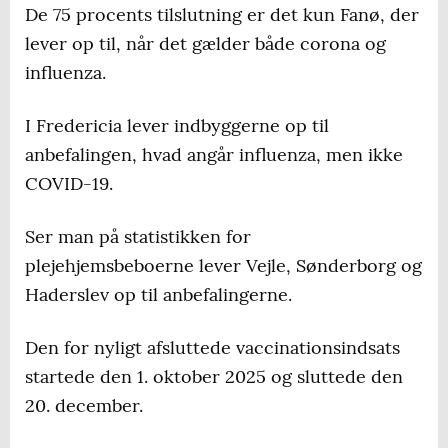
De 75 procents tilslutning er det kun Fanø, der
65+ og plejehjem
lever op til, når det gælder både corona og
influenza.
Corona/influenza:
Billund: 68,2 / 69,8
I Fredericia lever indbyggerne op til
anbefalingen, hvad angår influenza, men ikke
Esbjerg: 71,2 / 73,4
COVID-19.
Fanø: 76,1 / 77,0
Ser man på statistikken for
Fredericia: 74,2 / 76,4
plejehjemsbeboerne lever Vejle, Sønderborg og
Haderslev op til anbefalingerne.
Haderslev: 69,2 / 71,4
Kolding: 71,3 / 74,0
Den for nyligt afsluttede vaccinationsindsats
startede den 1. oktober 2025 og sluttede den
Sønderborg: 70,3 / 72,6
20. december.
Tønder: 63,4 / 66,9