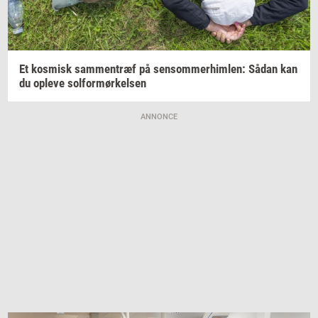
Et
kos­misk
sam­men­træf
på
sen­som­mer­him­len:
Sådan kan
du
op­le­ve
sol­for­mør­kel­sen
ANNONCE