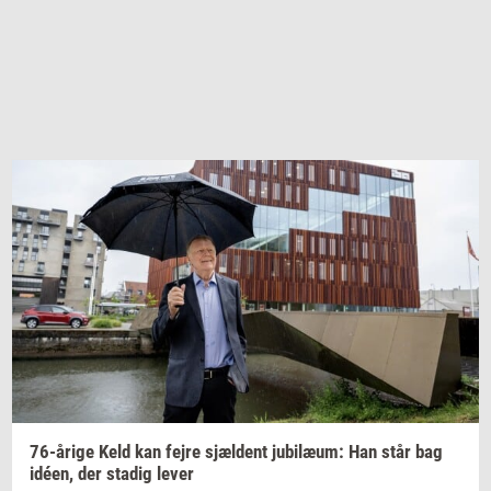
76-​årige
Keld kan fejre
sjæl­dent
ju­bilæum:
Han står bag
idéen,
der
sta­dig
lever