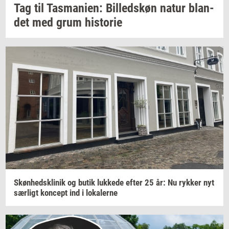
Tag til
Tas­ma­ni­en:
Bil­leds­køn
natur
blan­
det
med grum
hi­sto­rie
Skøn­heds­kli­nik
og butik
luk­ke­de
efter 25 år: Nu
ryk­ker
nyt
sær­ligt
kon­cept
ind i
lo­ka­ler­ne