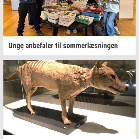
Unge
an­be­fa­ler
til
som­mer­læs­nin­gen