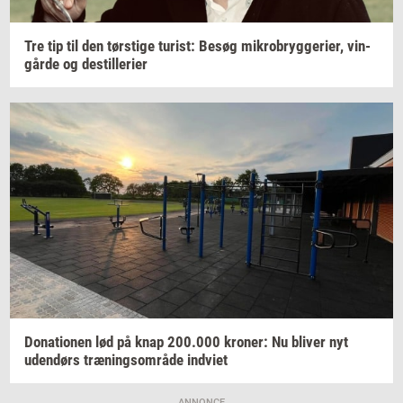
Tre tip til den
tørsti­ge
turist:
Besøg
mi­kro­bryg­ge­ri­er,
vin­
går­de
og
destil­le­ri­er
Do­na­tio­nen
lød på knap
200.000
kro­ner:
Nu
bli­ver
nyt
uden­dørs
træ­nings­om­rå­de
ind­vi­et
ANNONCE