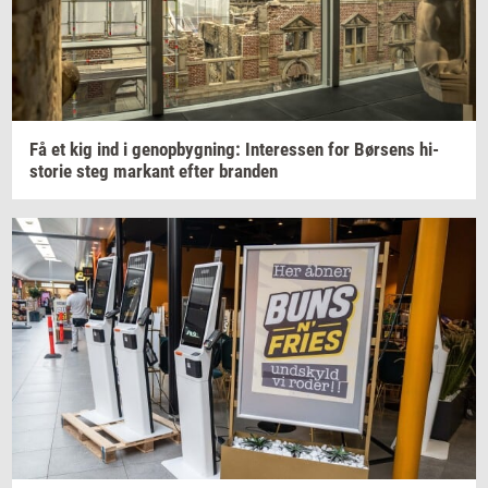
Få et kig ind i
genop­byg­ning:
In­ter­es­sen
for
Bør­sens
hi­
sto­rie
steg
mar­kant
efter
bran­den