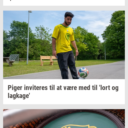
Piger
in­vi­te­res
til at være med til 'lort og
lag­ka­ge'