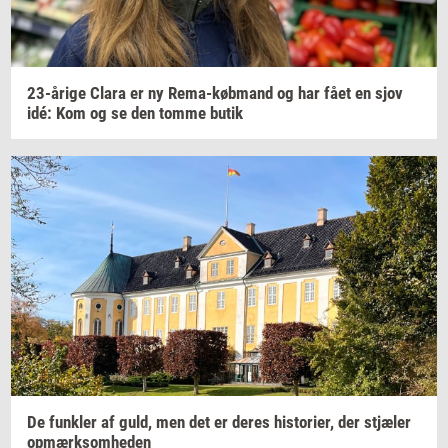
23-​årige
Clara er ny
Rema-​købmand
og har fået en sjov
idé: Kom og se den tomme butik
De
funk­ler
af guld, men det er deres
hi­sto­ri­er,
der
stjæ­ler
op­mærk­som­he­den