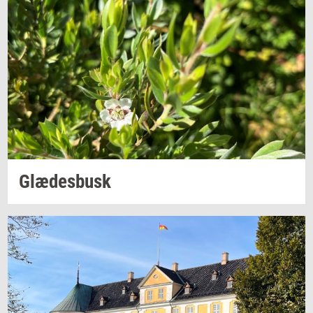
Glæ­des­busk