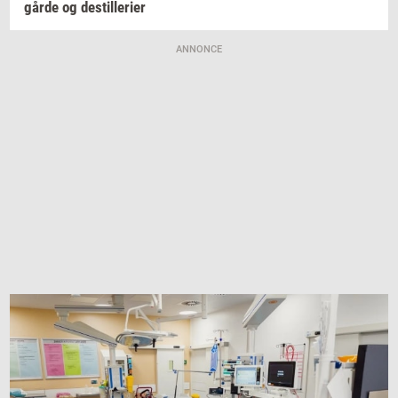
går­de
og
destil­le­ri­er
ANNONCE