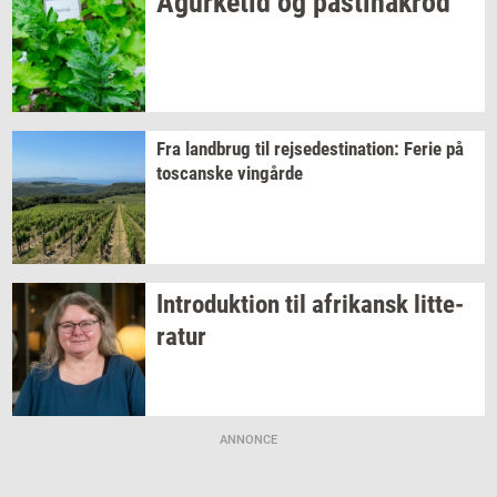
Agur­ke­tid
og
pa­stina­krod
Fra
land­brug
til
rej­se­desti­na­tion:
Ferie på
toscan­ske
vin­går­de
In­tro­duk­tion
til
afri­kansk
lit­te­
ra­tur
ANNONCE