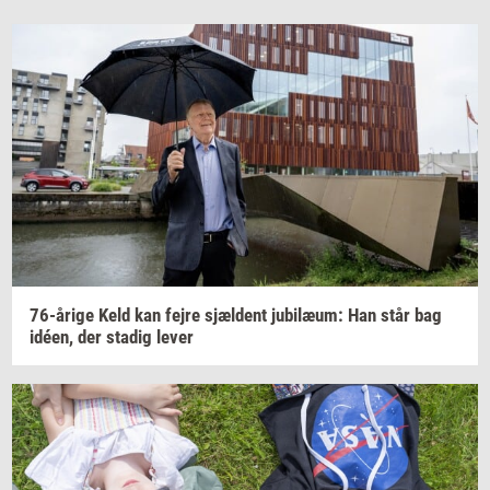
76-​årige
Keld kan fejre
sjæl­dent
ju­bilæum:
Han står bag
idéen,
der
sta­dig
lever