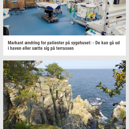
Mar­kant
æn­dring
for
pa­tien­ter
på
sy­ge­hu­set:
- De kan gå ud
i haven eller sætte sig på
ter­ras­sen