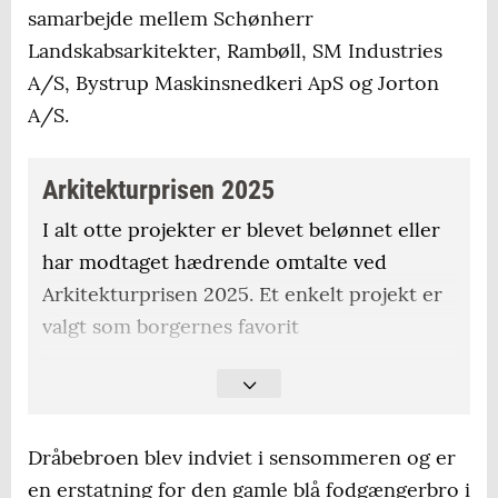
samarbejde mellem Schønherr
Landskabsarkitekter, Rambøll, SM Industries
A/S, Bystrup Maskinsnedkeri ApS og Jorton
A/S.
Arkitekturprisen 2025
I alt otte projekter er blevet belønnet eller
har modtaget hædrende omtalte ved
Arkitekturprisen 2025. Et enkelt projekt er
valgt som borgernes favorit
Prisbelønning:
Tilbygning til enfamiliehus på Dalbyvej 61
Dråbebroen blev indviet i sensommeren og er
Dråbebroen – fodgængerbro ved
en erstatning for den gamle blå fodgængerbro i