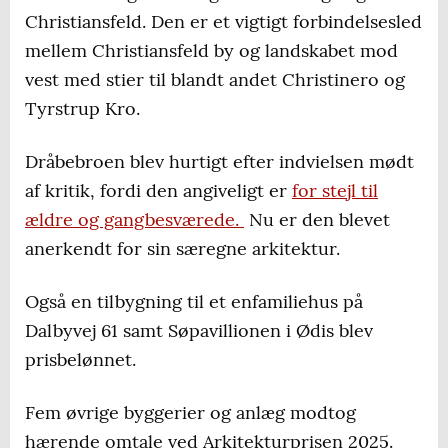
Christiansfeld
Christiansfeld. Den er et vigtigt forbindelsesled
mellem Christiansfeld by og landskabet mod
Søpavillonen i Ødis
vest med stier til blandt andet Christinero og
Hædrende omtale:
Tyrstrup Kro.
Renovering af Tøndervej 58
Dråbebroen blev hurtigt efter indvielsen mødt
Daginstitution på Mosevej 39
af kritik, fordi den angiveligt er
for stejl til
ældre og gangbesværede.
Nu er den blevet
Restaurering af Christinero
anerkendt for sin særegne arkitektur.
Nyt enfamiliehus på Koldingvej 75
Også en tilbygning til et enfamiliehus på
Renovering af Designskolen Kolding
Dalbyvej 61 samt Søpavillionen i Ødis blev
prisbelønnet.
Borgernes favorit:
Fem øvrige byggerier og anlæg modtog
Søpavillonen i Ødis
hærende omtale ved Arkitekturprisen 2025.