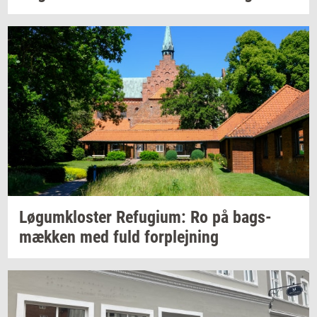
Løgum­klo­ster
Re­fu­gi­um:
Ro på
bags­
mæk­ken
med fuld
for­plej­ning