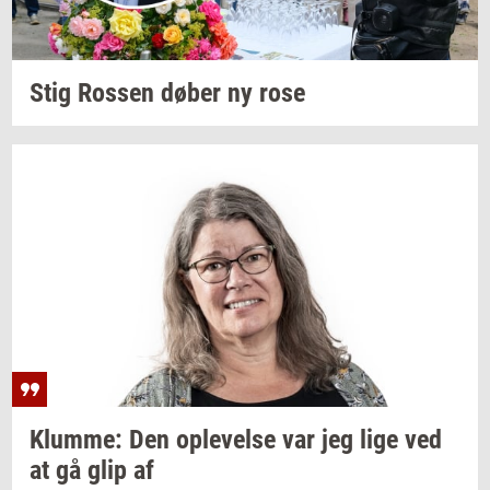
Stig
Ros­sen
døber ny rose
Klum­me:
Den
op­le­vel­se
var jeg lige ved
at gå glip af