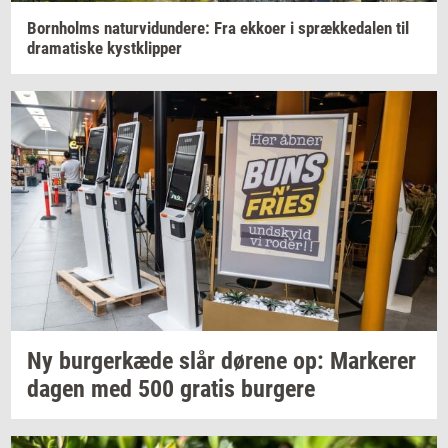
Born­holms
na­tur­vi­dun­de­re:
Fra
ek­ko­er
i
spræk­ke­da­len
til
dra­ma­ti­ske
kyst­klip­per
Ny
bur­ger­kæ­de
slår
dø­re­ne
op:
Mar­ke­rer
dagen med 500
gra­tis
bur­ge­re