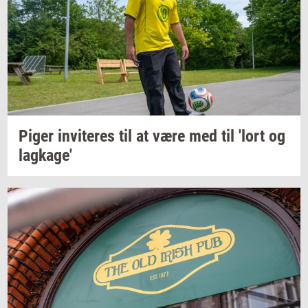
Piger
in­vi­te­res
til at være med til 'lort og
lag­ka­ge'