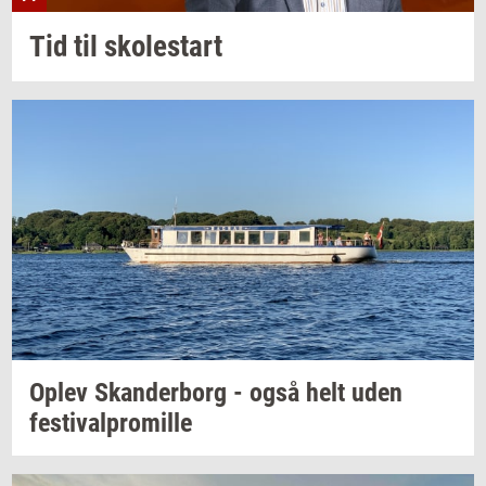
Tid til
sko­lestart
Oplev
Skan­der­borg
- også helt uden
festi­val­pro­mil­le