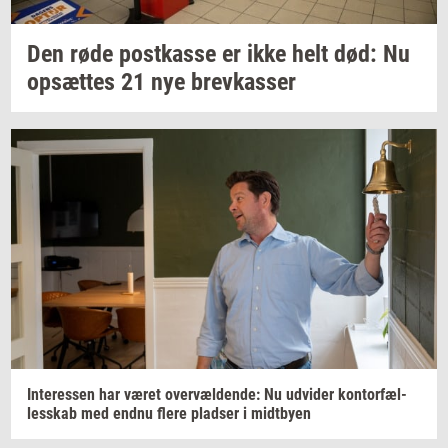
Den røde
po­st­kas­se
er ikke helt død: Nu
op­sæt­tes
21 nye
brev­kas­ser
In­ter­es­sen
har været
over­væl­den­de:
Nu
ud­vi­der
kon­tor­fæl­
les­skab
med endnu flere
plad­ser
i
midt­by­en