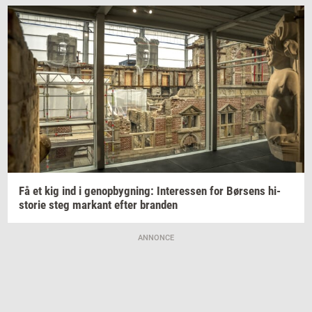
Få et kig ind i
genop­byg­ning:
In­ter­es­sen
for
Bør­sens
hi­
sto­rie
steg
mar­kant
efter
bran­den
ANNONCE