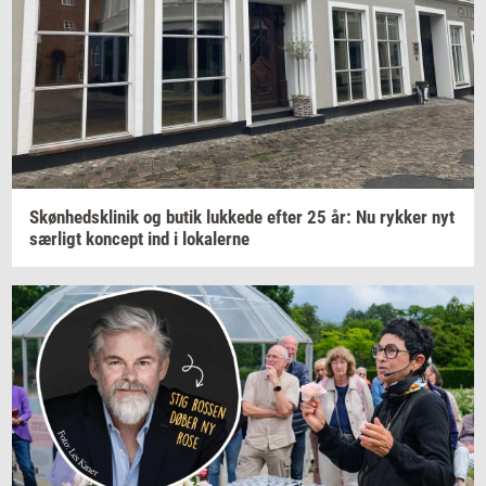
Skøn­heds­kli­nik
og butik
luk­ke­de
efter 25 år: Nu
ryk­ker
nyt
sær­ligt
kon­cept
ind i
lo­ka­ler­ne