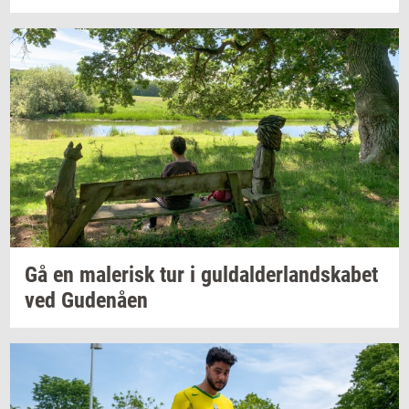
Gå en
ma­le­risk
tur i
gul­dal­der­land­ska­bet
ved
Gu­denå­en