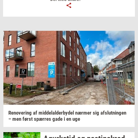
Email
Navn
Jeg vil gerne modtage et nyhedsoverblik, samt
relevante tilbud og brugerfordele på mail. Det er altid
muligt at afmelde.
Privatlivspolitik.
Renove­ring
af
mid­delal­der­by­del
nær­mer
sig
af­slut­nin­gen
– men først
spær­res
gade i en uge