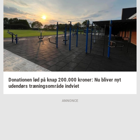
Do­na­tio­nen
lød på knap
200.000
kro­ner:
Nu
bli­ver
nyt
uden­dørs
træ­nings­om­rå­de
ind­vi­et
ANNONCE