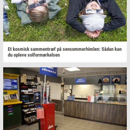
Et
kos­misk
sam­men­træf
på
sen­som­mer­him­len:
Sådan kan
du
op­le­ve
sol­for­mør­kel­sen