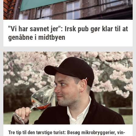
"Vi har
sav­net
jer": Irsk pub gør klar til at
genåb­ne
i
midt­by­en
Tre tip til den
tørsti­ge
turist:
Besøg
mi­kro­bryg­ge­ri­er,
vin­