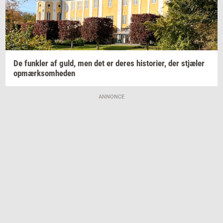
De
funk­ler
af guld, men det er deres
hi­sto­ri­er,
der
stjæ­ler
op­mærk­som­he­den
ANNONCE