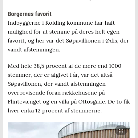
Bedømmelsesudvalget:
Borgernes favorit
Bedømmelsesudvalget bestod af Jakob Ville,
Indbyggerne i Kolding kommune har haft
der er formand for Plan- og
mulighed for at stemme på deres helt egen
Teknikudvalget, Ole Martensen, der er
favorit, og her var det Søpavillionen i Ødis, der
formand for Kulturudvalget, og Merete Due
vandt afstemningen.
Paarup, der er formand for udvalget for
Bæredygtig Vækst.
Med hele 38,5 procent af de mere end 1000
stemmer, der er afgivet i år, var det altså
Arkitektforeningen har udpeget to
Søpavillonen, der vandt afstemningen
medlemmer som fagdommere. Det er
overbevisende foran rækkehusene på
arkitekterne Anja Rolvung, København og
Flintevænget og en villa på Ottosgade. De to fik
Aksel Fyhn, Herning.
hver cirka 12 procent af stemmerne.
Derudover deltog kommunaldirektør
Merete Dissing Pedersen, Plan- og
byggechef Jan Krarup Laursen og