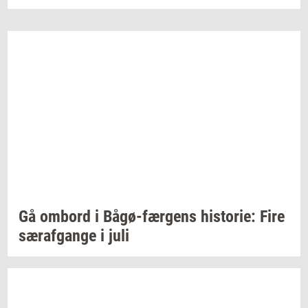
Gå
om­bord
i
Bågø-​færgens
hi­sto­rie:
Fire
sær­af­gan­ge
i juli