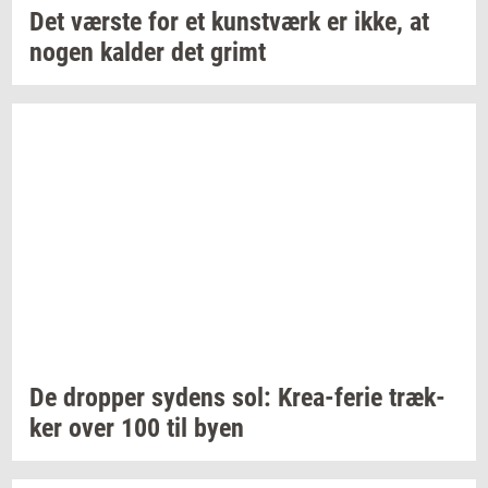
Det
vær­ste
for et
kunst­værk
er ikke, at
nogen
kal­der
det grimt
De
drop­per
sy­dens
sol:
Krea-​ferie
træk­
ker
over 100 til byen