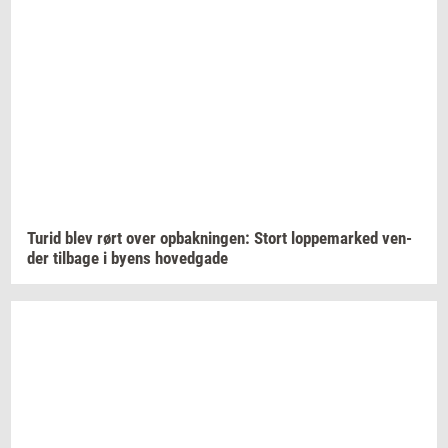
Turid blev rørt over
op­bak­nin­gen:
Stort
lop­pe­mar­ked
ven­
der
til­ba­ge
i byens
ho­ved­ga­de