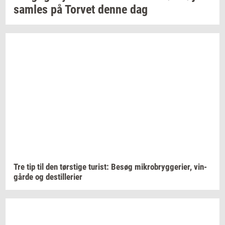
sam­les
på
Tor­vet
denne dag
Tre tip til den
tørsti­ge
turist:
Besøg
mi­kro­bryg­ge­ri­er,
vin­
går­de
og
destil­le­ri­er