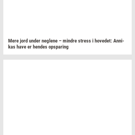
Mere jord under
neg­le­ne
–
min­dre
stress
i
ho­ve­d­et:
An­ni­
kas
have er
hen­des
op­spa­ring