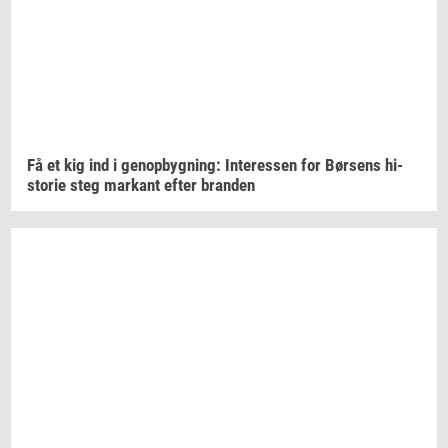
Få et kig ind i
genop­byg­ning:
In­ter­es­sen
for
Bør­sens
hi­
sto­rie
steg
mar­kant
efter
bran­den