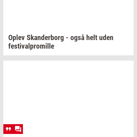
Oplev
Skan­der­borg
- også helt uden
festi­val­pro­mil­le