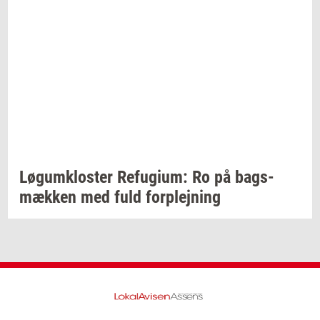
Løgum­klo­ster
Re­fu­gi­um:
Ro på
bags­
mæk­ken
med fuld
for­plej­ning