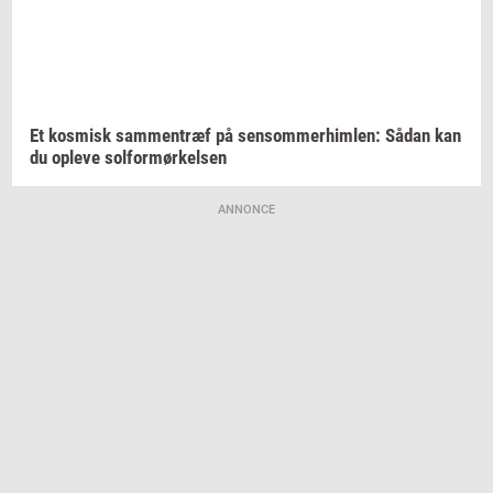
Et
kos­misk
sam­men­træf
på
sen­som­mer­him­len:
Sådan kan
du
op­le­ve
sol­for­mør­kel­sen
ANNONCE