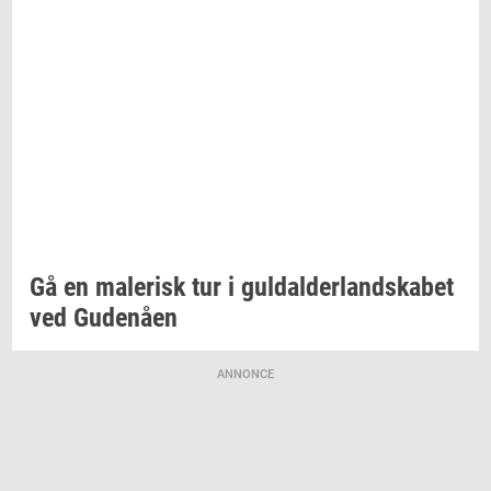
Gå en
ma­le­risk
tur i
gul­dal­der­land­ska­bet
ved
Gu­denå­en
ANNONCE