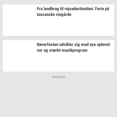
Fra
land­brug
til
rej­se­desti­na­tion:
Ferie på
toscan­ske
vin­går­de
Rø­ver­fe­sten
ud­vik­ler
sig med nye
op­le­vel­
ser
og
stærkt
mu­sikpro­gram
ANNONCE