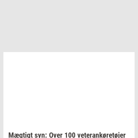
Mæg­tigt
syn: Over 100
ve­te­ran­kø­re­tø­jer