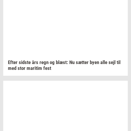
Efter
sid­ste
års regn og
blæst:
Nu
sæt­ter
byen alle sejl til
med stor
ma­ri­tim
fest