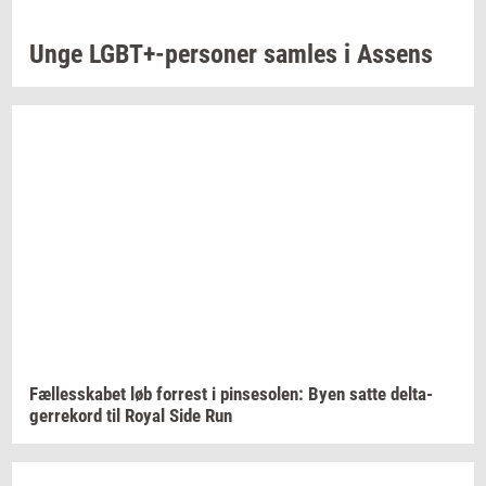
Unge
LGBT+-​personer
sam­les
i
As­sens
Fæl­les­ska­bet
løb
for­re­st
i
pin­se­so­len:
Byen satte
del­ta­
ger­re­kord
til Royal Side Run