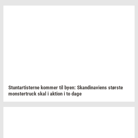
Stun­tar­ti­ster­ne
kom­mer
til byen:
Skan­di­navi­ens
stør­ste
monster­truck
skal i
ak­tion
i to dage