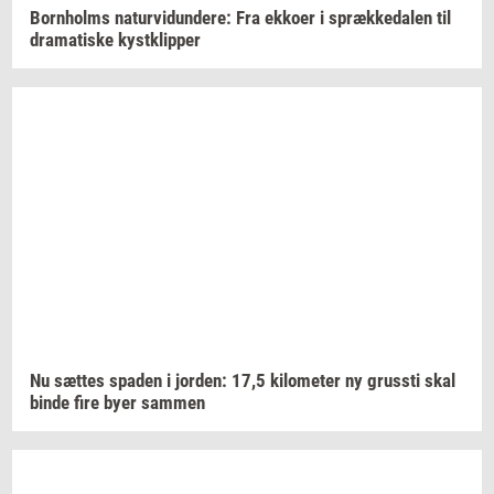
Born­holms
na­tur­vi­dun­de­re:
Fra
ek­ko­er
i
spræk­ke­da­len
til
dra­ma­ti­ske
kyst­klip­per
Nu
sæt­tes
spa­den
i
jor­den: 17,5
ki­lo­me­ter
ny
grus­sti
skal
binde fire byer
sam­men