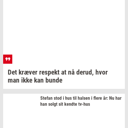
Det
kræ­ver
respekt
at nå
derud,
hvor
man ikke kan bunde
Ste­fan
stod i hus til
hal­sen
i flere år: Nu har
han solgt sit
kend­te
tv-​hus