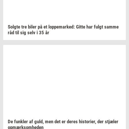
Solg­te
tre biler på et
lop­pe­mar­ked:
Gitte har fulgt samme
råd til sig selv i 35 år
De
funk­ler
af guld, men det er deres
hi­sto­ri­er,
der
stjæ­ler
op­mærk­som­he­den