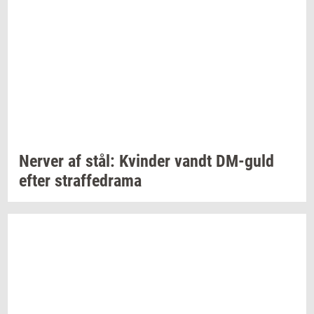
Ner­ver
af stål:
Kvin­der
vandt
DM-​guld
efter
straf­fed­ra­ma