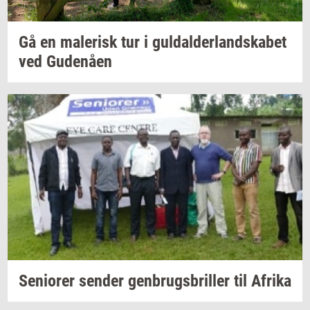
Gå en
ma­le­risk
tur i
gul­dal­der­land­ska­bet
ved
Gu­denå­en
Se­ni­o­rer
sen­der
gen­brugs­bril­ler
til
Afri­ka