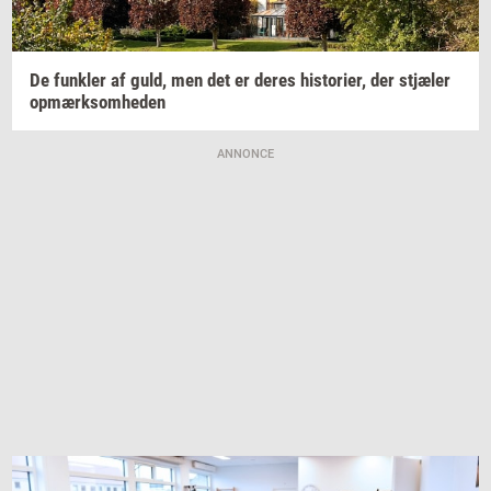
De
funk­ler
af guld, men det er deres
hi­sto­ri­er,
der
stjæ­ler
op­mærk­som­he­den
ANNONCE