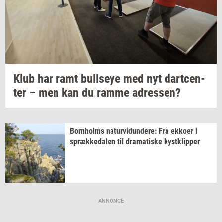
Klub har ramt
bull­seye
med nyt
dart­cen­
ter
– men kan du ramme
adres­sen?
Born­holms
na­tur­vi­dun­de­re:
Fra
ek­ko­er
i
spræk­ke­da­len
til
dra­ma­ti­ske
kyst­klip­per
ANNONCE