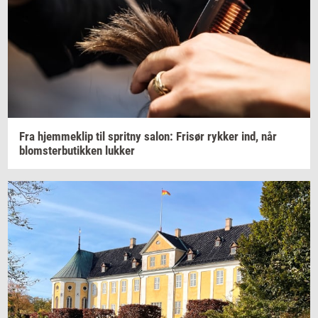
Fra
hjem­me­klip
til
sprit­ny
salon:
Fri­sør
ryk­ker
ind, når
blom­ster­bu­tik­ken
luk­ker