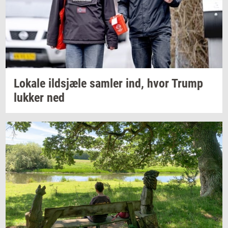
Lo­ka­le
ildsjæ­le
sam­ler
ind, hvor Trump
luk­ker
ned