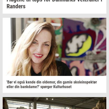
Ran­ders
'Bør vi også kende din
ol­de­mor,
din gamle
sko­le­in­spek­tør
eller din
bank­da­me?'
spør­ger
Kul­tur­hu­set