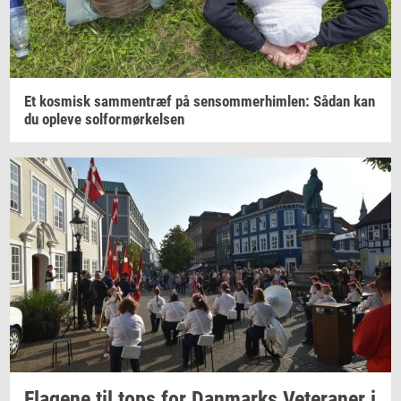
Et
kos­misk
sam­men­træf
på
sen­som­mer­him­len:
Sådan kan
du
op­le­ve
sol­for­mør­kel­sen
Fla­ge­ne
til tops for
Dan­marks
Ve­te­ra­ner
i