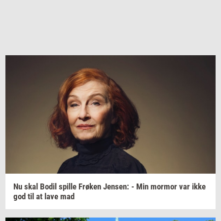
Nu skal Bodil
spil­le
Frø­ken
Jen­sen:
- Min
mor­mor
var ikke
god til at lave mad