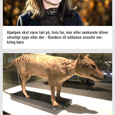
Hjæl­pen
skal være tæt på, hvis far, mor eller
sø­sken­de
bli­ver
al­vor­ligt
syge eller dør -
Ran­ders
vil
ud­dan­ne
an­sat­te
om­
kring
børn