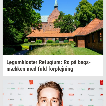
Løgum­klo­ster
Re­fu­gi­um:
Ro på
bags­
mæk­ken
med fuld
for­plej­ning