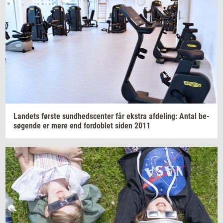
Lan­dets
før­ste
sund­heds­cen­ter
får
ek­stra
af­de­ling:
Antal
be­
sø­gen­de
er mere end
for­doblet
siden 2011