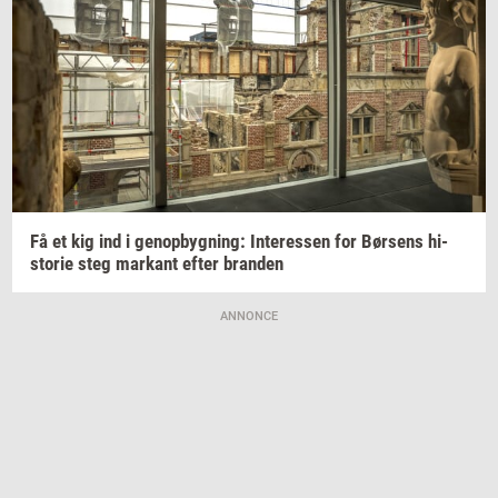
Få et kig ind i
genop­byg­ning:
In­ter­es­sen
for
Bør­sens
hi­
sto­rie
steg
mar­kant
efter
bran­den
ANNONCE