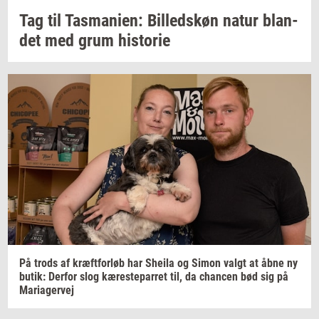
Tag til
Tas­ma­ni­en:
Bil­leds­køn
natur
blan­
det
med grum
hi­sto­rie
På trods af
kræft­for­løb
har
Sheila
og Simon valgt at åbne ny
butik:
Der­for
slog
kæ­re­ste­par­ret
til, da
chan­cen
bød sig på
Ma­ri­a­ger­vej