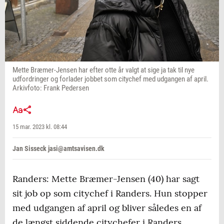
Mette Bræmer-Jensen har efter otte år valgt at sige ja tak til nye
udfordringer og forlader jobbet som citychef med udgangen af april.
Arkivfoto: Frank Pedersen
15 mar. 2023 kl. 08:44
Jan Sisseck jasi@amtsavisen.dk
Randers: Mette Bræmer-Jensen (40) har sagt
sit job op som citychef i Randers. Hun stopper
med udgangen af april og bliver således en af
de længst siddende citychefer i Randers