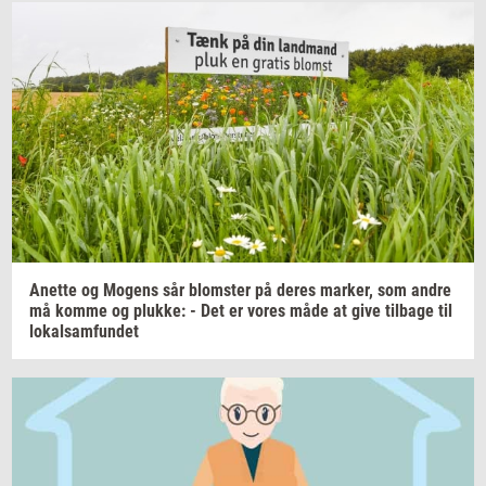
Anet­te
og
Mo­gens
sår
blom­ster
på deres
mar­ker,
som andre
må komme og
pluk­ke:
- Det er vores måde at give
til­ba­ge
til
lo­kal­sam­fun­det