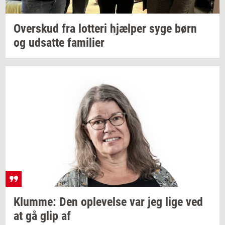
Over­skud
fra
lot­te­ri
hjæl­per
syge børn
og
ud­sat­te
fa­mi­li­er
Klum­me:
Den
op­le­vel­se
var jeg lige ved
at gå glip af