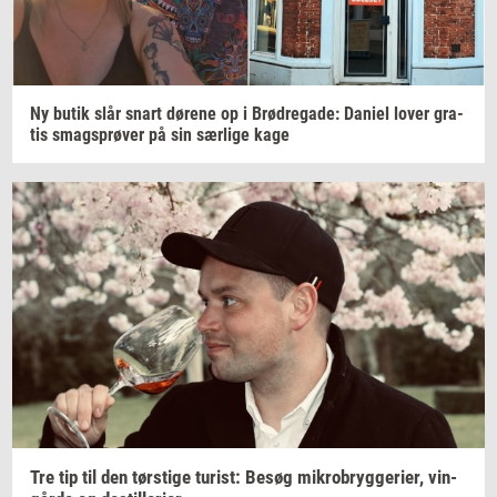
Ny butik slår snart
dø­re­ne
op i
Brød­re­ga­de:
Da­ni­el
lover
gra­
tis
smags­prø­ver
på sin
sær­li­ge
kage
Tre tip til den
tørsti­ge
turist:
Besøg
mi­kro­bryg­ge­ri­er,
vin­