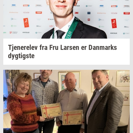
Tje­ne­re­lev
fra Fru
Lar­sen
er
Dan­marks
dyg­tig­ste