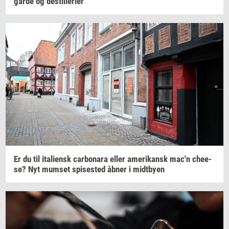
går­de
og
destil­le­ri­er
Er du til
ita­li­ensk
car­bo­na­ra
eller
ame­ri­kansk
mac'n
che­e­
se?
Nyt
mum­set
spi­se­sted
åbner i
midt­by­en