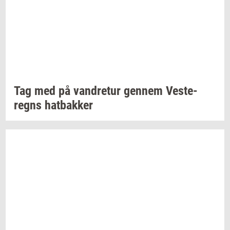
Tag med på
van­dre­tur
gen­nem
Ve­ste­
regns
hat­bak­ker