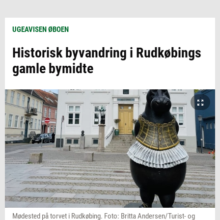
UGEAVISEN ØBOEN
Historisk byvandring i Rudkøbings
gamle bymidte
Mødested på torvet i Rudkøbing. Foto: Britta Andersen/Turist- og