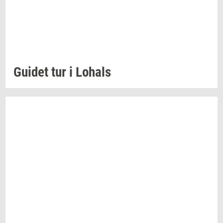
Gu­i­det
tur i
Lo­hals