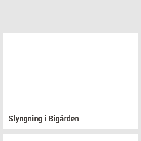
Slyng­ning
i
Bi­går­den