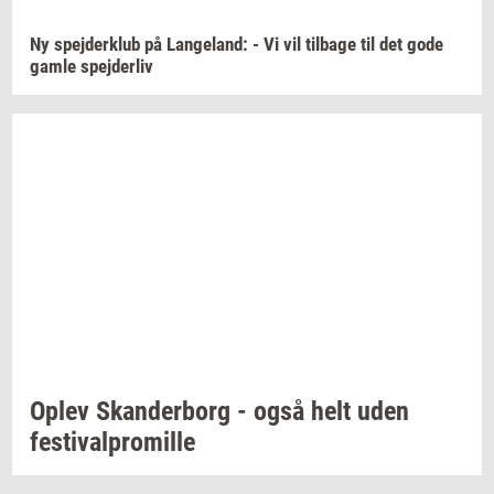
Ny
spej­der­klub
på
Lan­geland:
- Vi vil
til­ba­ge
til det gode
gamle
spej­der­liv
Oplev
Skan­der­borg
- også helt uden
festi­val­pro­mil­le