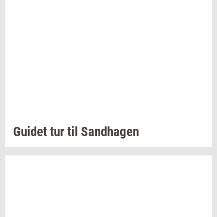
Gu­i­det
tur til
Sand­ha­gen