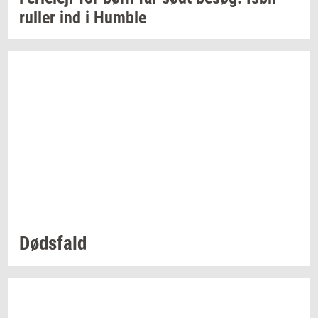
rul­ler
ind i
Hum­b­le
Døds­fald