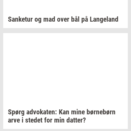
San­ke­tur
og mad over bål på
Lan­geland
Spørg
ad­vo­ka­ten:
Kan mine
bør­ne­børn
arve i
ste­det
for min
dat­ter?