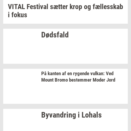
VITAL
Festi­val
sæt­ter
krop og
fæl­les­skab
i fokus
Døds­fald
På
kan­ten
af en
ry­gen­de
vulkan:
Ved
Mount Bromo
be­stem­mer
Moder Jord
Byvan­dring
i
Lo­hals