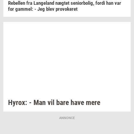
Re­bel­len
fra
Lan­geland
næg­tet
se­ni­o­r­bo­lig,
fordi han var
for
gam­mel:
- Jeg blev
pro­vo­ke­ret
Hyrox:
- Man vil bare have mere
ANNONCE