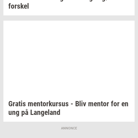
for­skel
Gra­tis
men­tor­kur­sus
- Bliv
men­tor
for en
ung på
Lan­geland
ANNONCE