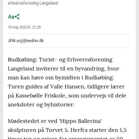
erhvervsforening Langeland
18 maj 2025 kl. 21:29
JFM ar@jfmedier.dk
Rudkøbing: Turist- og Erhvervsforening
Langeland inviterer til en byvandring, hvor
man kan høre om bymidten i Rudkøbing.
Turen guides af Valle Hansen, tidligere lærer
på Kassebølle Friskole, som undervejs vil dele
anekdoter og byhistorier.
Mødestedet er ved 'Hippo Ballerina'
skulpturen på Torvet 5. Herfra starter den 1,5
times tur og prisen for arrangementet er 50