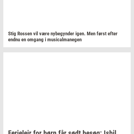
Stig
Ros­sen
vil være
ny­be­gyn­der
igen. Men først efter
endnu en
om­gang
i
mu­si­cal­ma­ne­gen
Fe­ri­e­lejr
for børn får sødt
besøg:
Isbil