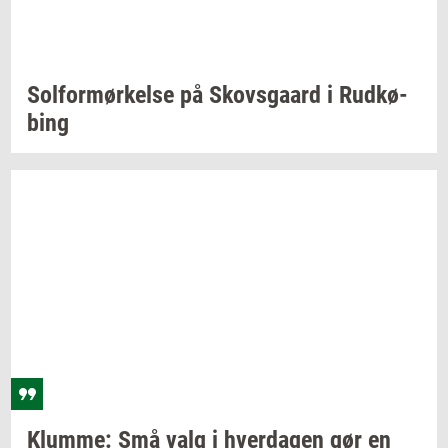
Sol­for­mør­kel­se
på
Sko­vs­gaard
i
Rud­kø­
bing
Klum­me:
Små valg i
hver­da­gen
gør en