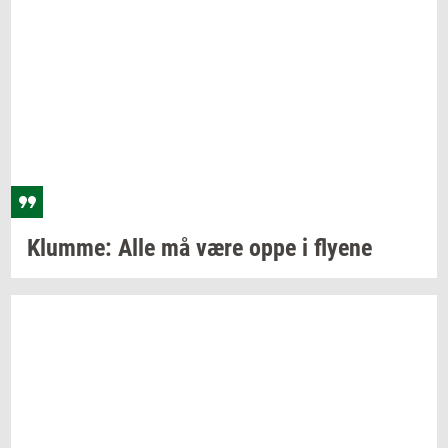
Klum­me:
Alle må være oppe i
fly­e­ne