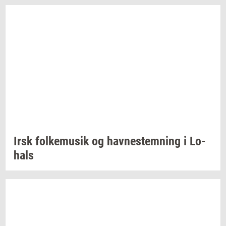
Irsk
fol­kemu­sik
og
hav­ne­stem­ning
i
Lo­
hals