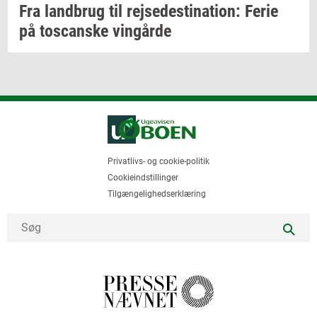
Fra
land­brug
til
rej­se­desti­na­tion:
Ferie
på
toscan­ske
vin­går­de
Privatlivs- og cookie-politik
Cookieindstillinger
Tilgængelighedserklæring