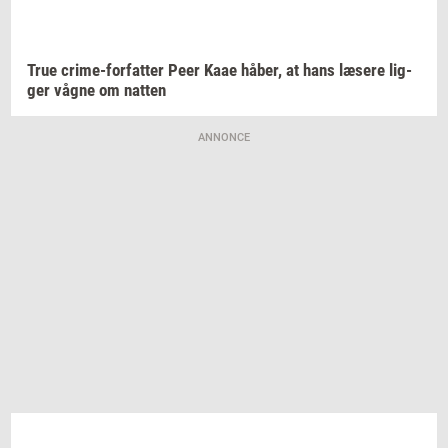
True
crime-​forfatter
Peer Kaae
håber,
at hans
læ­se­re
lig­
ger
vågne om
nat­ten
ANNONCE