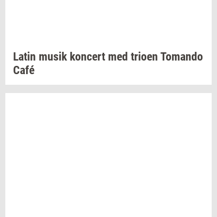
Latin musik
kon­cert
med
trio­en
To­man­do
Café