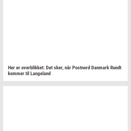
Her er
over­blik­ket:
Det sker, når
Po­st­n­ord
Dan­mark
Rundt
kom­mer
til
Lan­geland