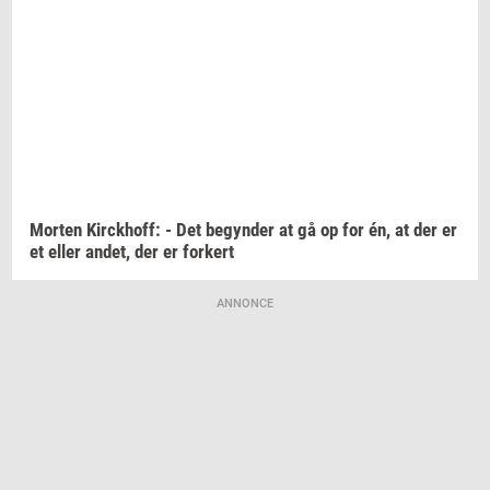
Mor­ten
Kirck­hoff:
- Det
be­gyn­der
at gå op for én, at der er
et eller
andet,
der er
for­kert
ANNONCE