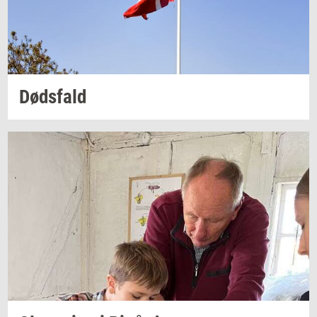
Døds­fald