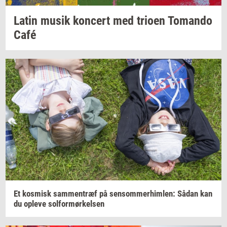
Latin musik
kon­cert
med
trio­en
To­man­do
Café
Et
kos­misk
sam­men­træf
på
sen­som­mer­him­len:
Sådan kan
du
op­le­ve
sol­for­mør­kel­sen