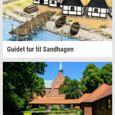
Gu­i­det
tur til
Sand­ha­gen