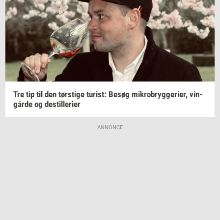
Tre tip til den
tørsti­ge
turist:
Besøg
mi­kro­bryg­ge­ri­er,
vin­
går­de
og
destil­le­ri­er
ANNONCE