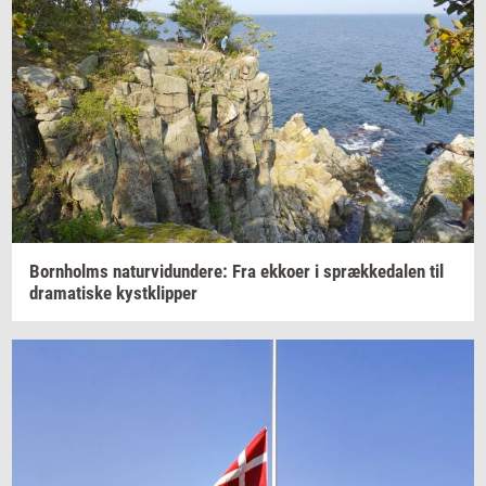
Born­holms
na­tur­vi­dun­de­re:
Fra
ek­ko­er
i
spræk­ke­da­len
til
dra­ma­ti­ske
kyst­klip­per