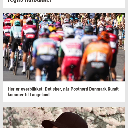
Her er
over­blik­ket:
Det sker, når
Po­st­n­ord
Dan­mark
Rundt
kom­mer
til
Lan­geland