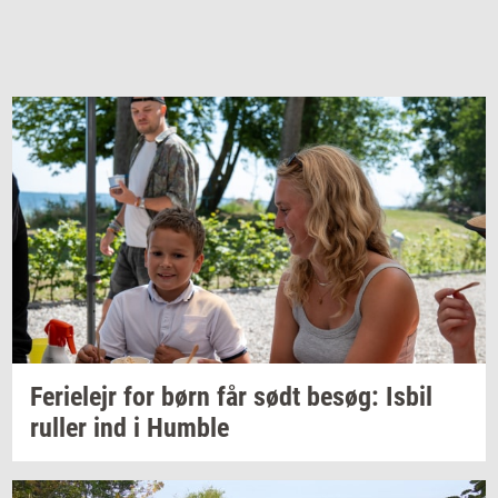
Fe­ri­e­lejr
for børn får sødt
besøg:
Isbil
rul­ler
ind i
Hum­b­le