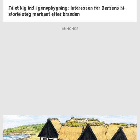
Få et kig ind i
genop­byg­ning:
In­ter­es­sen
for
Bør­sens
hi­
sto­rie
steg
mar­kant
efter
bran­den
ANNONCE