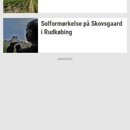
Sol­for­mør­kel­se
på
Sko­vs­gaard
i
Rud­kø­bing
ANNONCE