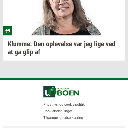
Klum­me:
Den
op­le­vel­se
var jeg lige ved
at gå glip af
Privatlivs- og cookie-politik
Cookieindstillinger
Tilgængelighedserklæring