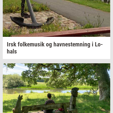
Irsk
fol­kemu­sik
og
hav­ne­stem­ning
i
Lo­
hals