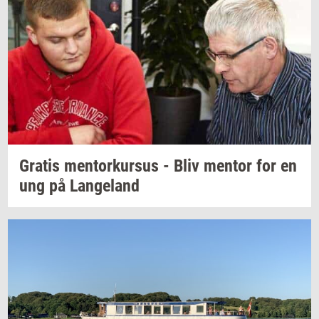
Gra­tis
men­tor­kur­sus
- Bliv
men­tor
for en
ung på
Lan­geland