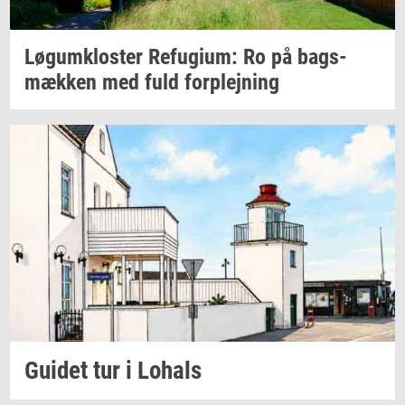
Løgum­klo­ster
Re­fu­gi­um:
Ro på
bags­
mæk­ken
med fuld
for­plej­ning
Gu­i­det
tur i
Lo­hals