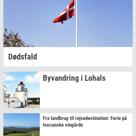
Døds­fald
Byvan­dring
i
Lo­hals
Fra
land­brug
til
rej­se­desti­na­tion:
Ferie på
toscan­ske
vin­går­de