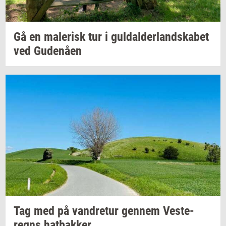
Gå en
ma­le­risk
tur i
gul­dal­der­land­ska­bet
ved
Gu­denå­en
Tag med på
van­dre­tur
gen­nem
Ve­ste­
regns
hat­bak­ker