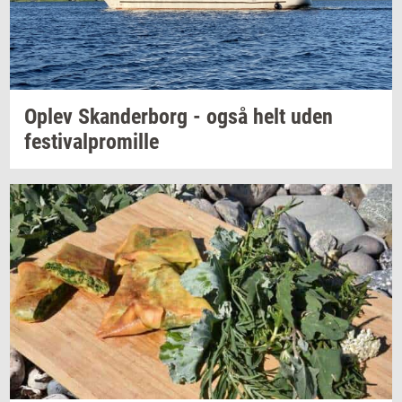
Oplev
Skan­der­borg
- også helt uden
festi­val­pro­mil­le