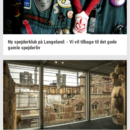
Ny
spej­der­klub
på
Lan­geland:
- Vi vil
til­ba­ge
til det gode
gamle
spej­der­liv