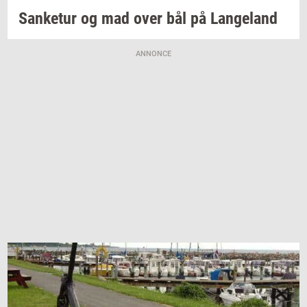
San­ke­tur
og mad over bål på
Lan­geland
ANNONCE