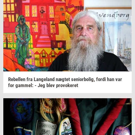
Re­bel­len
fra
Lan­geland
næg­tet
se­ni­o­r­bo­lig,
fordi han var
for
gam­mel:
- Jeg blev
pro­vo­ke­ret