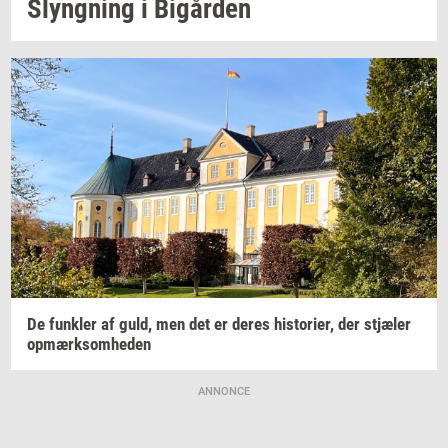
Slyng­ning
i
Bi­går­den
De
funk­ler
af guld, men det er deres
hi­sto­ri­er,
der
stjæ­ler
op­mærk­som­he­den
ANNONCE