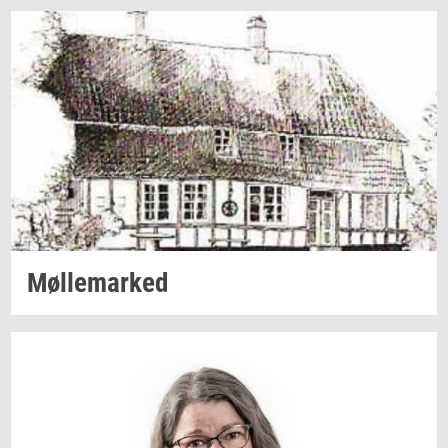
Møl­le­mar­ked