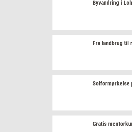
Byvan­dring
i
Lo­
Fra
land­brug
til
Sol­for­mør­kel­se
Gra­tis
men­tor­ku