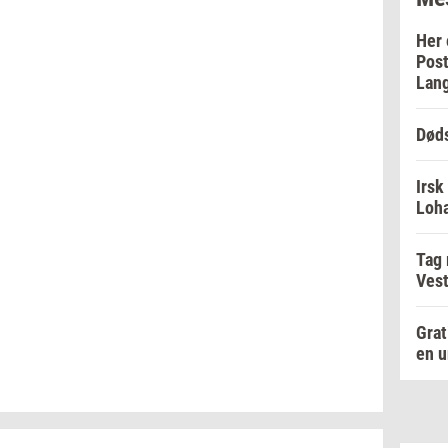
Her 
Post
Lan
Døds
Irsk
Loha
Tag
Vest
Grat
en u