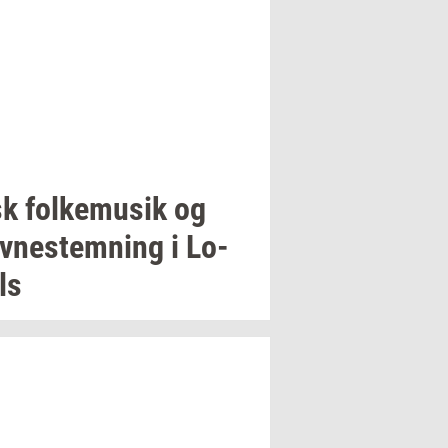
sk
fol­kemu­sik
og
v­ne­stem­ning
i
Lo­
ls