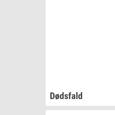
Døds­fald