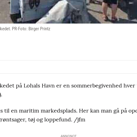
edet. PR-Foto: Birger Printz
kedet på Lohals Havn er en sommerbegivenhed hver t
).
til en maritim markedsplads. Her kan man gå på op
røntsager, tøj og loppefund. /jfm
ANNONCE