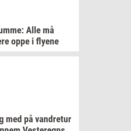
um­me:
Alle må
re oppe i
fly­e­ne
g med på
van­dre­tur
n­nem
Ve­ste­regns