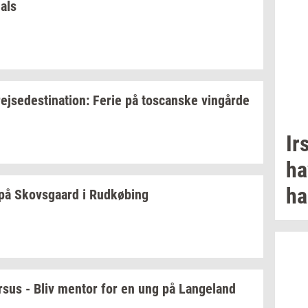
hals
rej­se­desti­na­tion:
Ferie på
toscan­ske
vin­går­de
Ir
ha
ha
på
Sko­vs­gaard
i
Rud­kø­bing
r­sus
- Bliv
men­tor
for en ung på
Lan­geland