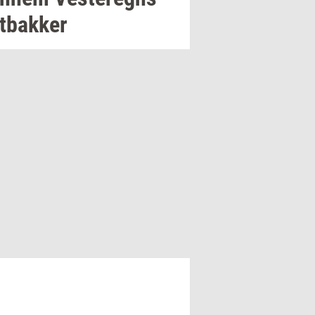
t­bak­ker