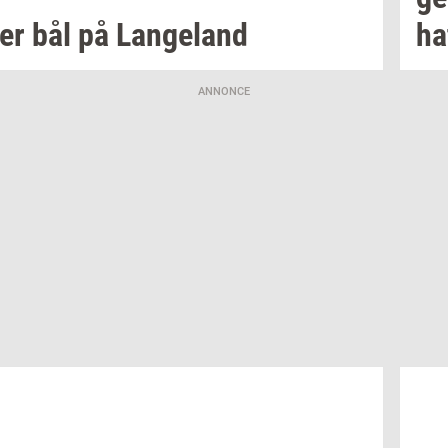
er bål på
Lan­geland
ha
ANNONCE