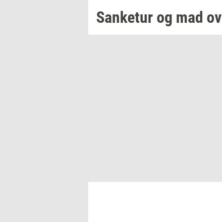
San­ke­tur
og mad ov