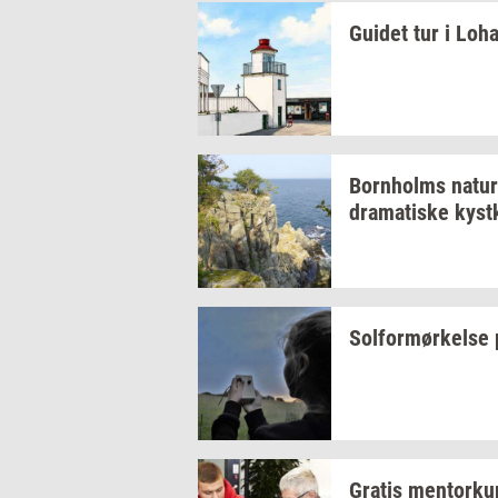
Gu­i­det
tur i
Lo­ha
Born­holms
na­tur
dra­ma­ti­ske
kyst­
Sol­for­mør­kel­se
Gra­tis
men­tor­ku