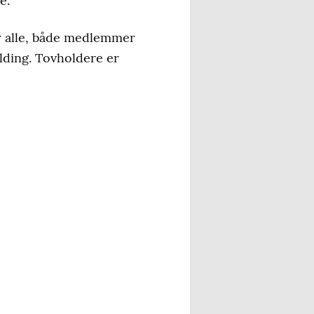
e.
or alle, både medlemmer
lding. Tovholdere er