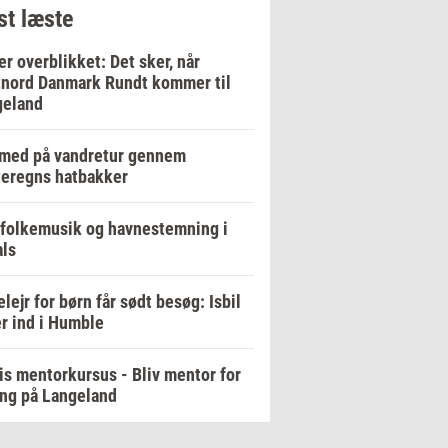
t læste
er overblikket: Det sker, når
nord Danmark Rundt kommer til
geland
 med på vandretur gennem
eregns hatbakker
 folkemusik og havnestemning i
ls
elejr for børn får sødt besøg: Isbil
er ind i Humble
is mentorkursus - Bliv mentor for
ng på Langeland