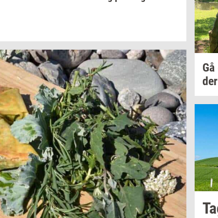
Gå
der
Ta