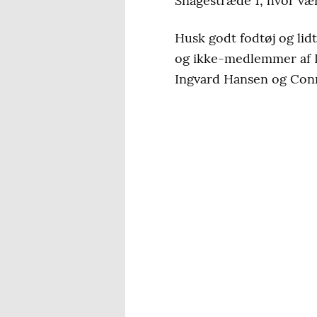
Snagestræde 1, hvor vær
Husk godt fodtøj og lid
og ikke-medlemmer af L
Ingvard Hansen og Conn