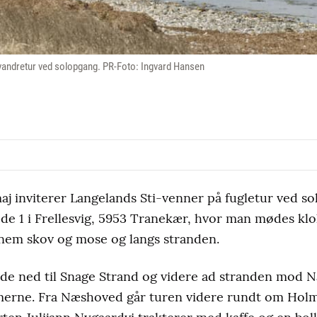
 vandretur ved solopgang. PR-Foto: Ingvard Hansen
aj inviterer Langelands Sti-venner på fugletur ved s
 1 i Frellesvig, 5953 Tranekær, hvor man mødes klo
nnem skov og mose og langs stranden.
de ned til Snage Strand og videre ad stranden mod 
emmerne. Fra Næshoved går turen videre rundt om Holm