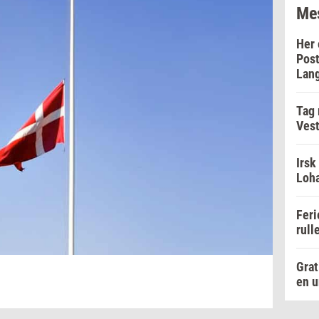
Mes
Her 
Post
Lan
Tag
Vest
Irsk
Loha
Feri
rull
Grat
en u