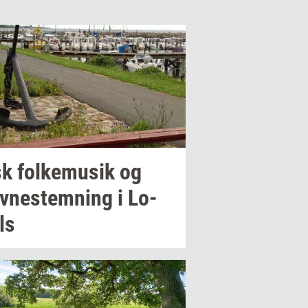
sk
fol­kemu­sik
og
v­ne­stem­ning
i
Lo­
ls