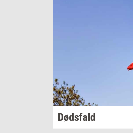
Døds­fald