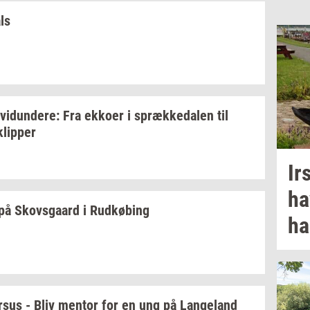
ls
­vi­dun­de­re:
Fra
ek­ko­er
i
spræk­ke­da­len
til
klip­per
Ir
ha
på
Sko­vs­gaard
i
Rud­kø­bing
ha
r­sus
- Bliv
men­tor
for en ung på
Lan­geland