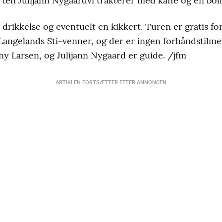
ten Julijann Nygaardvi trakterer med kaffe og en boll
t drikkelse og eventuelt en kikkert. Turen er gratis f
angelands Sti-venner, og der er ingen forhåndstilme
y Larsen, og Julijann Nygaard er guide. /jfm
ARTIKLEN FORTSÆTTER EFTER ANNONCEN