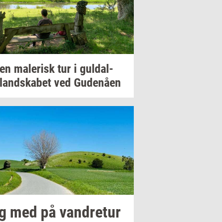
 en
ma­le­risk
tur i
gul­dal­
­land­ska­bet
ved
Gu­denå­en
g med på
van­dre­tur