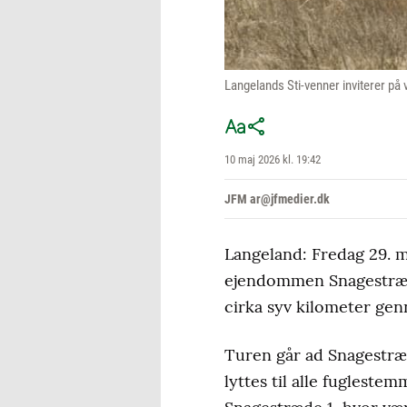
Langelands Sti-venner inviterer på
10 maj 2026 kl. 19:42
JFM ar@jfmedier.dk
Langeland: Fredag 29. m
ejendommen Snagestræde
cirka syv kilometer ge
Turen går ad Snagestræ
lyttes til alle fuglest