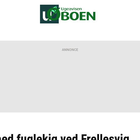
ANNONCE
d fuglekig ved Frellesvig