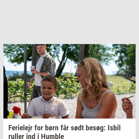
Fe­ri­e­lejr
for børn får sødt
besøg:
Isbil
rul­ler
ind i
Hum­b­le