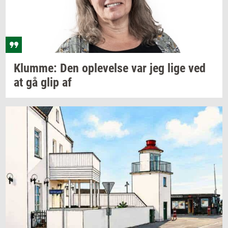
Klum­me:
Den
op­le­vel­se
var jeg lige ved
at gå glip af