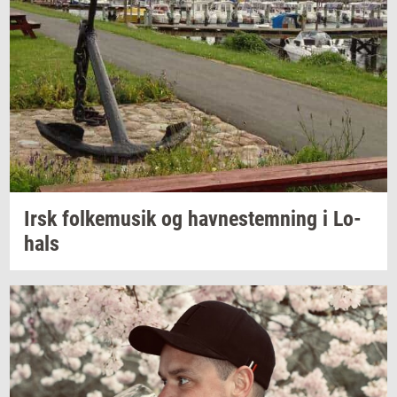
Irsk
fol­kemu­sik
og
hav­ne­stem­ning
i
Lo­
hals