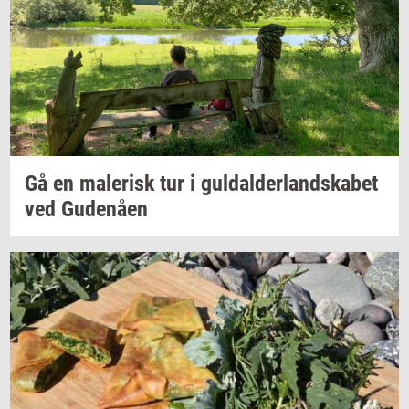
Gå en
ma­le­risk
tur i
gul­dal­der­land­ska­bet
ved
Gu­denå­en