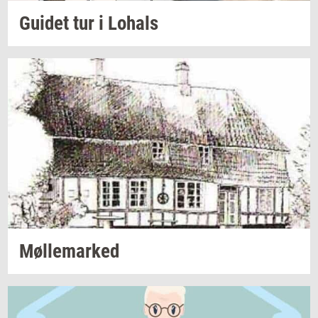
Gu­i­det
tur i
Lo­hals
Møl­le­mar­ked