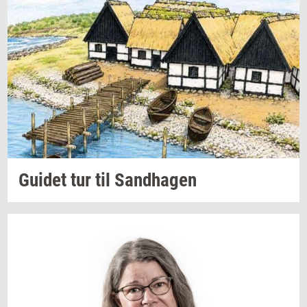
Gu­i­det
tur til
Sand­ha­gen