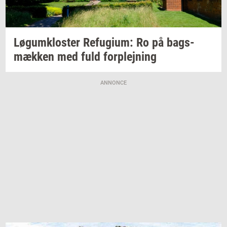
Løgum­klo­ster
Re­fu­gi­um:
Ro på
bags­
mæk­ken
med fuld
for­plej­ning
ANNONCE