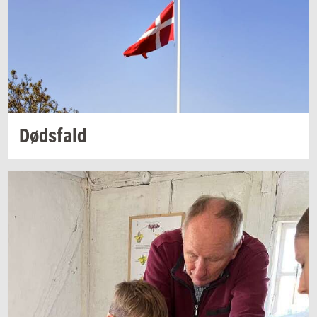
Døds­fald