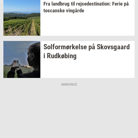
Fra
land­brug
til
rej­se­desti­na­tion:
Ferie på
toscan­ske
vin­går­de
Sol­for­mør­kel­se
på
Sko­vs­gaard
i
Rud­kø­bing
ANNONCE