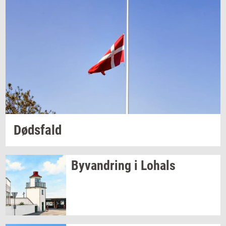
Døds­fald
Byvan­dring
i
Lo­hals