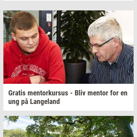
Gra­tis
men­tor­kur­sus
- Bliv
men­tor
for en
ung på
Lan­geland