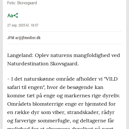
Foto: Skovsgaard
27 sep. 2025 kl. 18:57
JFM ar@jfmedier.dk
Langeland: Oplev naturens mangfoldighed ved
Naturdestination Skovsgaard.
- I det naturskønne område afholder vi "VILD
safari til engen", hvor de besøgende kan
komme tæt på enge og markernes rige dyreliv.
Områdets blomsterrige enge er hjemsted for
en række dyr som viber, strandskader, rådyr
og farverige sommerfugle, og deltagerne får
mulighed for at observere dyrelivet på nært