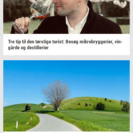
Tre tip til den
tørsti­ge
turist:
Besøg
mi­kro­bryg­ge­ri­er,
vin­
går­de
og
destil­le­ri­er