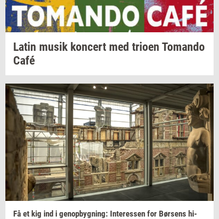
Latin musik
kon­cert
med
trio­en
To­man­do
Café
Få et kig ind i
genop­byg­ning:
In­ter­es­sen
for
Bør­sens
hi­