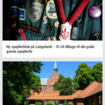
Ny
spej­der­klub
på
Lan­geland:
- Vi vil
til­ba­ge
til det gode
gamle
spej­der­liv