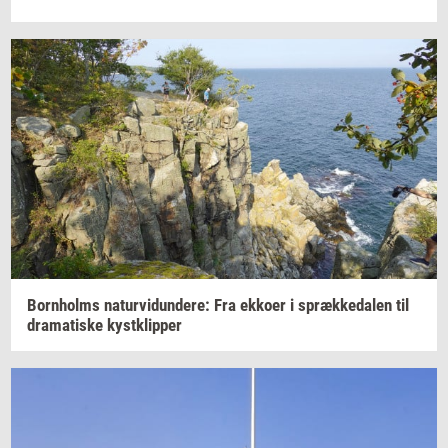
Born­holms
na­tur­vi­dun­de­re:
Fra
ek­ko­er
i
spræk­ke­da­len
til
dra­ma­ti­ske
kyst­klip­per