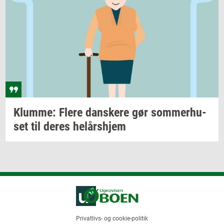
Klum­me: Flere
dan­ske­re
gør
som­mer­hu­
set
til deres
helårs­hjem
Privatlivs- og cookie-politik