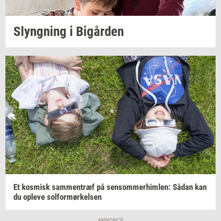
Slyng­ning
i
Bi­går­den
Et
kos­misk
sam­men­træf
på
sen­som­mer­him­len:
Sådan kan
du
op­le­ve
sol­for­mør­kel­sen
ANNONCE