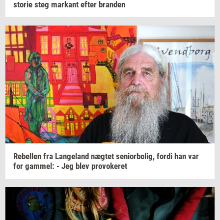
sto­rie
steg
mar­kant
efter
bran­den
Re­bel­len
fra
Lan­geland
næg­tet
se­ni­o­r­bo­lig,
fordi han var
for
gam­mel:
- Jeg blev
pro­vo­ke­ret