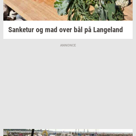
San­ke­tur
og mad over bål på
Lan­geland
ANNONCE