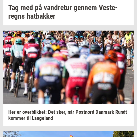
Tag med på
van­dre­tur
gen­nem
Ve­ste­
regns
hat­bak­ker
Her er
over­blik­ket:
Det sker, når
Po­st­n­ord
Dan­mark
Rundt
kom­mer
til
Lan­geland