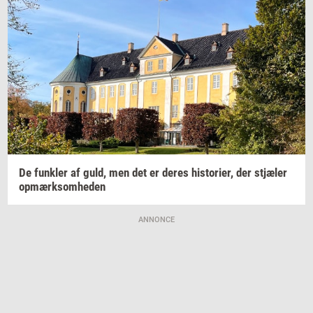
De
funk­ler
af guld, men det er deres
hi­sto­ri­er,
der
stjæ­ler
op­mærk­som­he­den
ANNONCE