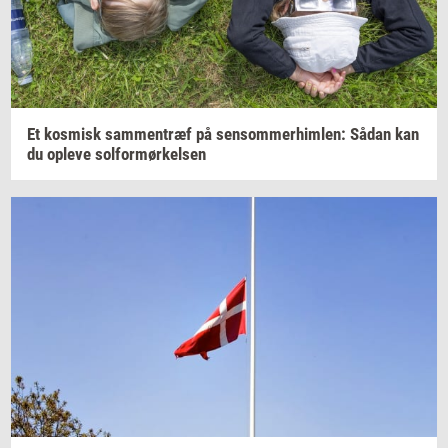
Et
kos­misk
sam­men­træf
på
sen­som­mer­him­len:
Sådan kan
du
op­le­ve
sol­for­mør­kel­sen