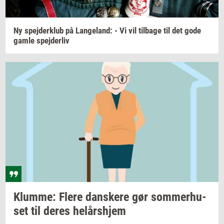
Ny
spej­der­klub
på
Lan­geland:
- Vi vil
til­ba­ge
til det gode
gamle
spej­der­liv
Klum­me: Flere
dan­ske­re
gør
som­mer­hu­
set
til deres
helårs­hjem