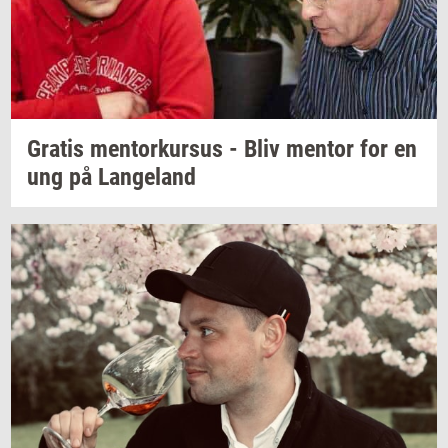
Gra­tis
men­tor­kur­sus
- Bliv
men­tor
for en
ung på
Lan­geland