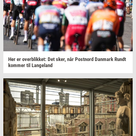
Her er
over­blik­ket:
Det sker, når
Po­st­n­ord
Dan­mark
Rundt
kom­mer
til
Lan­geland