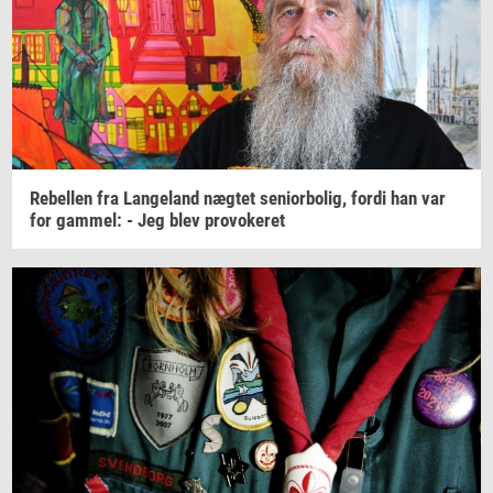
Re­bel­len
fra
Lan­geland
næg­tet
se­ni­o­r­bo­lig,
fordi han var
for
gam­mel:
- Jeg blev
pro­vo­ke­ret