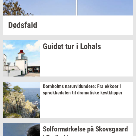
Døds­fald
Gu­i­det
tur i
Lo­hals
Born­holms
na­tur­vi­dun­de­re:
Fra
ek­ko­er
i
spræk­ke­da­len
til
dra­ma­ti­ske
kyst­klip­per
Sol­for­mør­kel­se
på
Sko­vs­gaard