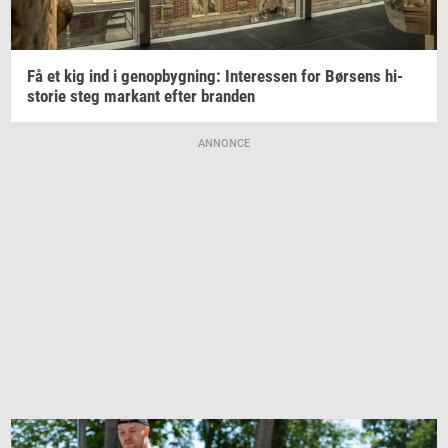
Få et kig ind i
genop­byg­ning:
In­ter­es­sen
for
Bør­sens
hi­
sto­rie
steg
mar­kant
efter
bran­den
ANNONCE