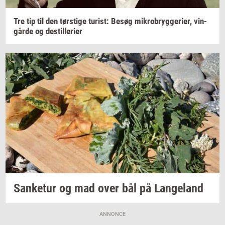
Tre tip til den
tørsti­ge
turist:
Besøg
mi­kro­bryg­ge­ri­er,
vin­
går­de
og
destil­le­ri­er
San­ke­tur
og mad over bål på
Lan­geland
ANNONCE