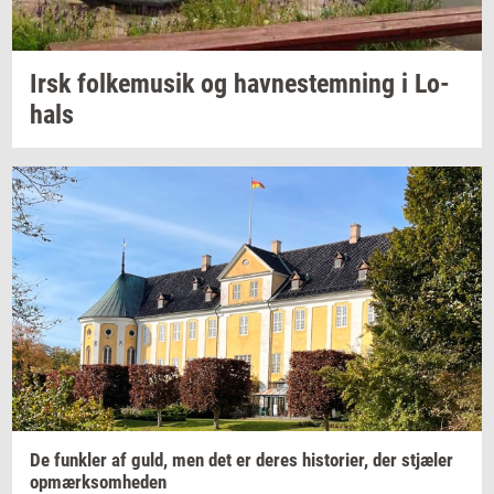
Irsk
fol­kemu­sik
og
hav­ne­stem­ning
i
Lo­
hals
De
funk­ler
af guld, men det er deres
hi­sto­ri­er,
der
stjæ­ler
op­mærk­som­he­den