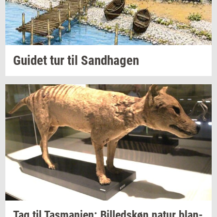
Gu­i­det
tur til
Sand­ha­gen
Tag til
Tas­ma­ni­en:
Bil­leds­køn
natur
blan­