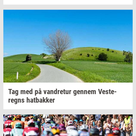
Tag med på
van­dre­tur
gen­nem
Ve­ste­
regns
hat­bak­ker