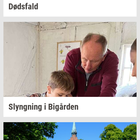
Døds­fald
Slyng­ning
i
Bi­går­den