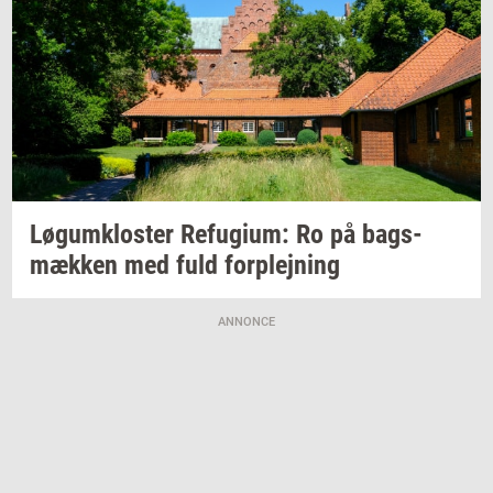
Løgum­klo­ster
Re­fu­gi­um:
Ro på
bags­
mæk­ken
med fuld
for­plej­ning
ANNONCE