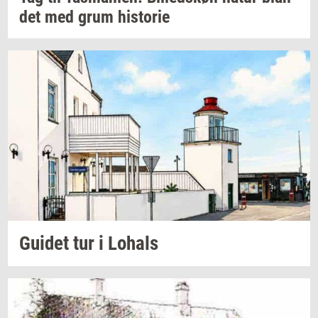
det
med grum
hi­sto­rie
Gu­i­det
tur i
Lo­hals