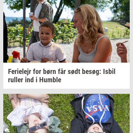
Fe­ri­e­lejr
for børn får sødt
besøg:
Isbil
rul­ler
ind i
Hum­b­le