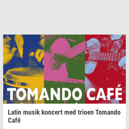
Latin musik
kon­cert
med
trio­en
To­man­do
Café