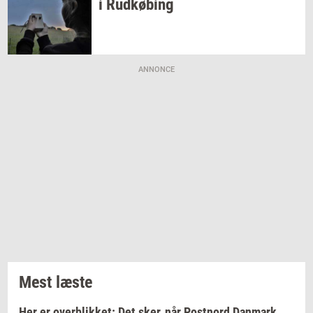
i
Rud­kø­bing
ANNONCE
Mest læste
Her er overblikket: Det sker, når Postnord Danmark