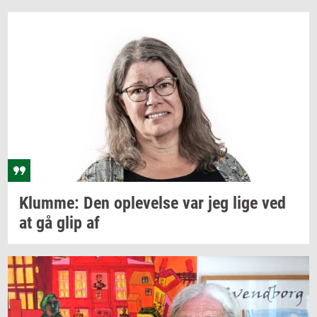
Klum­me:
Den
op­le­vel­se
var jeg lige ved
at gå glip af