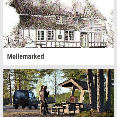
Møl­le­mar­ked