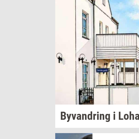
Byvan­dring
i
Lo­h