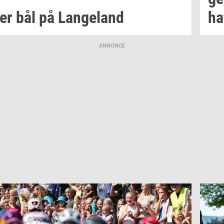
er bål på
Lan­geland
ha
ANNONCE