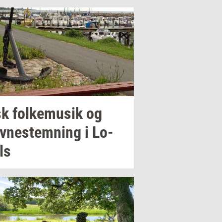
sk
fol­kemu­sik
og
v­ne­stem­ning
i
Lo­
ls