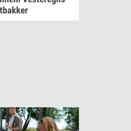
t­bak­ker