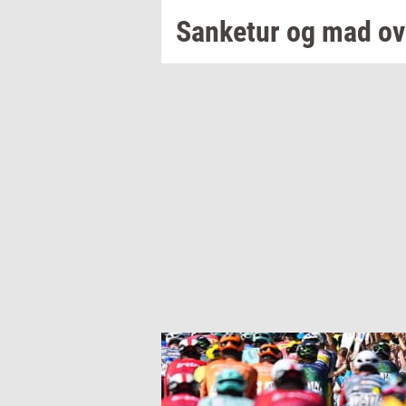
San­ke­tur
og mad ov