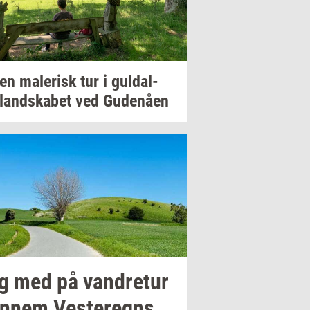
 en
ma­le­risk
tur i
gul­dal­
­land­ska­bet
ved
Gu­denå­en
g med på
van­dre­tur
n­nem
Ve­ste­regns