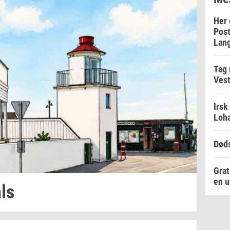
Her 
Post
Lan
Tag
Vest
Irsk
Loha
Døds
Grat
en u
als