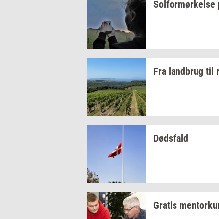
Sol­for­mør­kel­se
Fra
land­brug
til
Døds­fald
Gra­tis
men­tor­ku