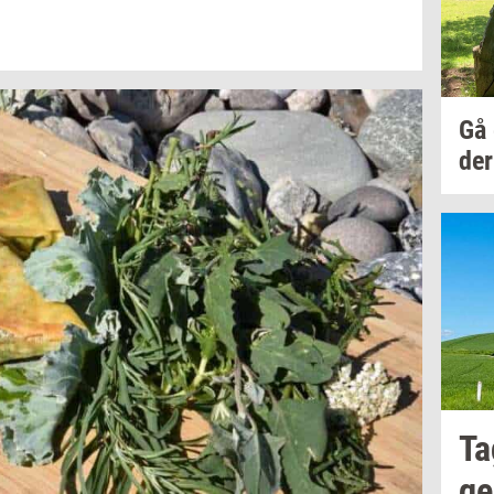
Gå
der
Ta
ge