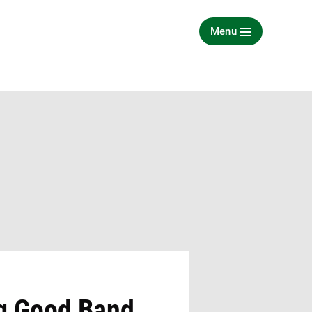
Menu
g Good Band