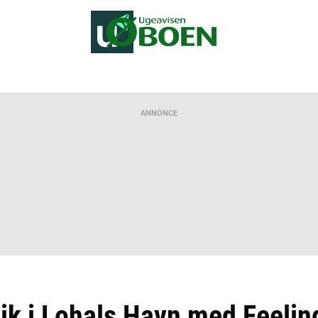
ANNONCE
 i Lohals Havn med Feelin