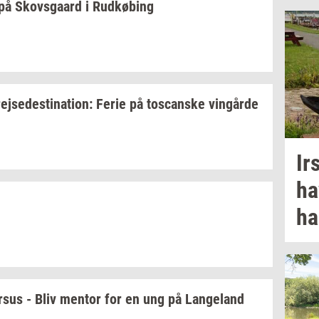
på
Sko­vs­gaard
i
Rud­kø­bing
rej­se­desti­na­tion:
Ferie på
toscan­ske
vin­går­de
Ir
ha
ha
r­sus
- Bliv
men­tor
for en ung på
Lan­geland