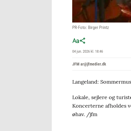
PR-Foto: Birger Printz
04 jun. 2026 kl. 18:46
JFM ar@jfmedier.dk
Langeland: Sommermusik
Lokale, sejlere og turist
Koncerterne afholdes ve
øhav. /jfm