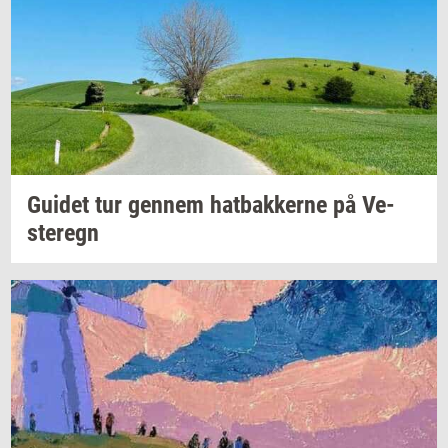
Gu­i­det
tur
gen­nem
hat­bak­ker­ne
på
Ve­
ste­regn