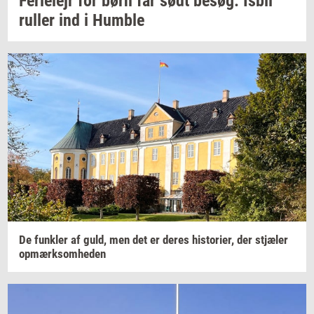
Fe­ri­e­lejr
for børn får sødt
besøg:
Isbil
rul­ler
ind i
Hum­b­le
De
funk­ler
af guld, men det er deres
hi­sto­ri­er,
der
stjæ­ler
op­mærk­som­he­den