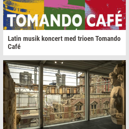
Latin musik
kon­cert
med
trio­en
To­man­do
Café