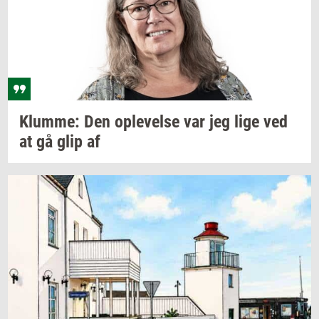
Klum­me:
Den
op­le­vel­se
var jeg lige ved
at gå glip af