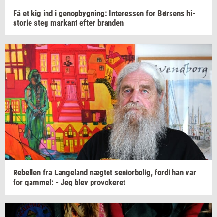
Få et kig ind i
genop­byg­ning:
In­ter­es­sen
for
Bør­sens
hi­
sto­rie
steg
mar­kant
efter
bran­den
Re­bel­len
fra
Lan­geland
næg­tet
se­ni­o­r­bo­lig,
fordi han var
for
gam­mel:
- Jeg blev
pro­vo­ke­ret