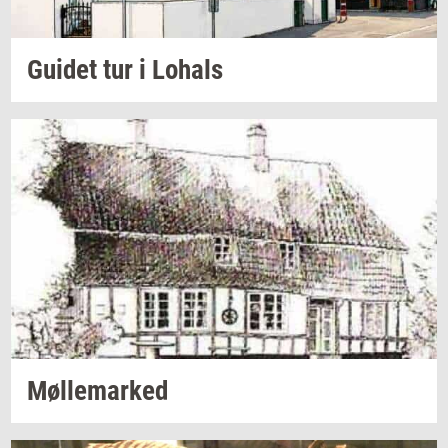
Gu­i­det
tur i
Lo­hals
Møl­le­mar­ked