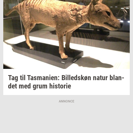
Tag til
Tas­ma­ni­en:
Bil­leds­køn
natur
blan­
det
med grum
hi­sto­rie
ANNONCE