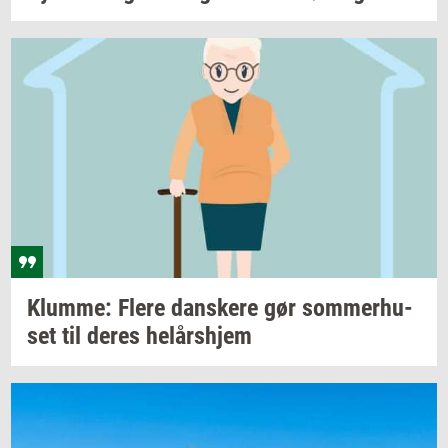
Klum­me: Flere
dan­ske­re
gør
som­mer­hu­
set
til deres
helårs­hjem