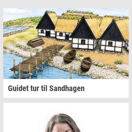
Gu­i­det
tur til
Sand­ha­gen