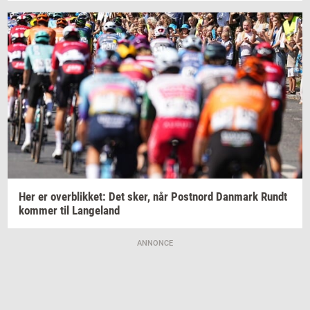
Her er
over­blik­ket:
Det sker, når
Po­st­n­ord
Dan­mark
Rundt
kom­mer
til
Lan­geland
ANNONCE