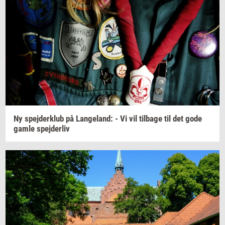
Ny
spej­der­klub
på
Lan­geland:
- Vi vil
til­ba­ge
til det gode
gamle
spej­der­liv