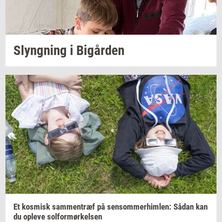
Slyng­ning
i
Bi­går­den
Et
kos­misk
sam­men­træf
på
sen­som­mer­him­len:
Sådan kan
du
op­le­ve
sol­for­mør­kel­sen