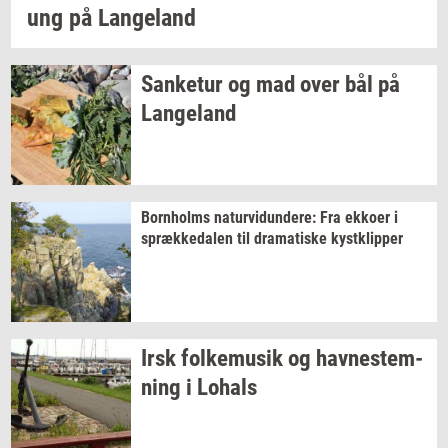
ung på
Lan­geland
San­ke­tur
og mad over bål på
Lan­geland
Born­holms
na­tur­vi­dun­de­re:
Fra
ek­ko­er
i
spræk­ke­da­len
til
dra­ma­ti­ske
kyst­klip­per
Irsk
fol­kemu­sik
og
hav­ne­stem­
ning
i
Lo­hals