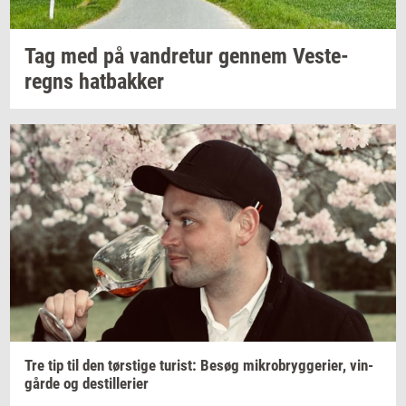
Tag med på
van­dre­tur
gen­nem
Ve­ste­
regns
hat­bak­ker
Tre tip til den
tørsti­ge
turist:
Besøg
mi­kro­bryg­ge­ri­er,
vin­
går­de
og
destil­le­ri­er