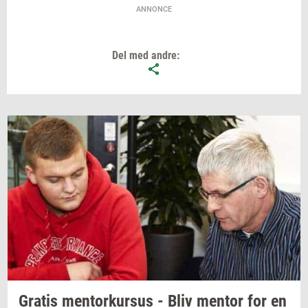
ANNONCE
Del med andre:
Gra­tis
men­tor­kur­sus
- Bliv
men­tor
for en