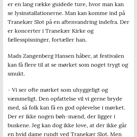
er en lang række guidede ture, hvor man kan
Glimt præsenterer PianoPassion i Tranekær
se lysinstallationerne. Man kan komme ind på
Kirke: klassisk klaver, keyboard og orgel
Tranekær Slot på en aftenvandring indefra. Der
møder elektroniske lyde og improvisation.
er koncerter i Tranekær Kirke og
Det er 22. november kl. 19
fællesspisninger, fortæller han.
Se hele programmet på langeland.dk/glimt
Mads Zangenberg Hansen håber, at festivalen
kan få flere til at se mørket som noget trygt og
smukt.
- Vi ser ofte mørket som uhyggeligt og
væmmeligt. Den opfattelse vil vi gerne bryde
med, så folk kan få en god oplevelse i mørket.
Der er ikke nogen bøh-mænd, der ligger i
buskene. Jeg kan dog ikke love, at der ikke går
en hvid dame rundt ved Tranekær Slot. Men