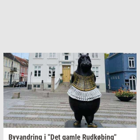
Byvan­dring
i "Det gamle
Rud­kø­bing"