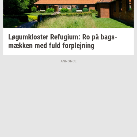
Løgum­klo­ster
Re­fu­gi­um:
Ro på
bags­
mæk­ken
med fuld
for­plej­ning
ANNONCE