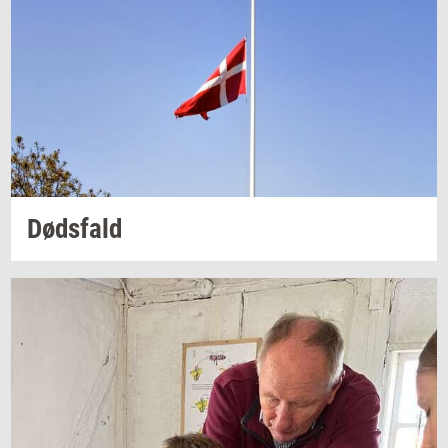
Døds­fald